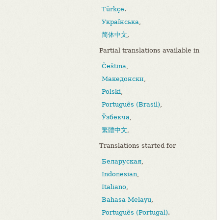
Türkçe
.
Українська
,
简体中文
,
Partial translations available in
Čeština
,
Македонски
,
Polski
,
Português (Brasil)
,
Ўзбекча
,
繁體中文
,
Translations started for
Беларуская
,
Indonesian
,
Italiano
,
Bahasa Melayu
,
Português (Portugal)
.