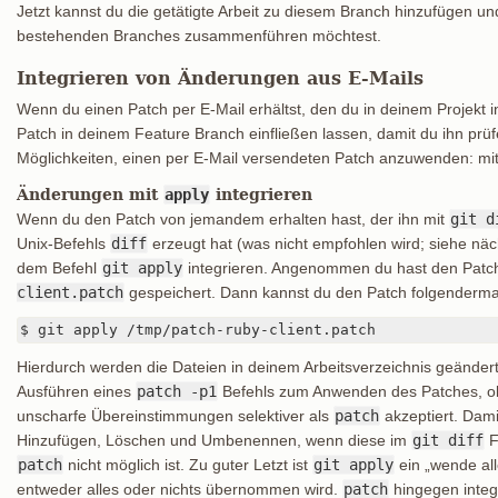
Jetzt kannst du die getätigte Arbeit zu diesem Branch hinzufügen un
bestehenden Branches zusammenführen möchtest.
Integrieren von Änderungen aus E-Mails
Wenn du einen Patch per E-Mail erhältst, den du in deinem Projekt 
Patch in deinem Feature Branch einfließen lassen, damit du ihn prüf
Möglichkeiten, einen per E-Mail versendeten Patch anzuwenden: mi
Änderungen mit
apply
integrieren
Wenn du den Patch von jemandem erhalten hast, der ihn mit
git d
Unix-Befehls
diff
erzeugt hat (was nicht empfohlen wird; siehe näch
dem Befehl
git apply
integrieren. Angenommen du hast den Patc
client.patch
gespeichert. Dann kannst du den Patch folgenderma
$ git apply /tmp/patch-ruby-client.patch
Hierdurch werden die Dateien in deinem Arbeitsverzeichnis geändert.
Ausführen eines
patch -p1
Befehls zum Anwenden des Patches, obw
unscharfe Übereinstimmungen selektiver als
patch
akzeptiert. Dam
Hinzufügen, Löschen und Umbenennen, wenn diese im
git diff
F
patch
nicht möglich ist. Zu guter Letzt ist
git apply
ein „wende all
entweder alles oder nichts übernommen wird.
patch
hingegen integr