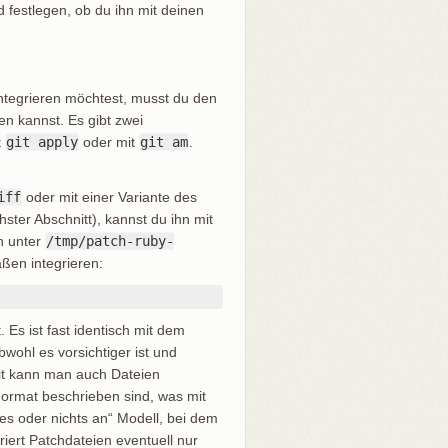
d festlegen, ob du ihn mit deinen
integrieren möchtest, musst du den
en kannst. Es gibt zwei
t
git apply
oder mit
git am
.
iff
oder mit einer Variante des
ster Abschnitt), kannst du ihn mit
h unter
/tmp/patch-ruby-
ßen integrieren:
 Es ist fast identisch mit dem
ohl es vorsichtiger ist und
it kann man auch Dateien
ormat beschrieben sind, was mit
es oder nichts an“ Modell, bei dem
iert Patchdateien eventuell nur