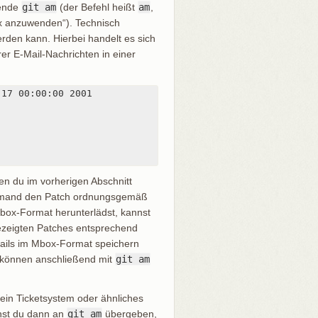
wende
git am
(der Befehl heißt
am
,
ox anzuwenden“). Technisch
den kann. Hierbei handelt es sich
r E-Mail-Nachrichten in einer
17 00:00:00 2001

den du im vorherigen Abschnitt
 jemand den Patch ordnungsgemäß
mbox-Format herunterlädst, kannst
ezeigten Patches entsprechend
ails im Mbox-Format speichern
e können anschließend mit
git am
ein Ticketsystem oder ähnliches
nnst du dann an
git am
übergeben,