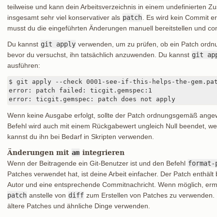
teilweise und kann dein Arbeitsverzeichnis in einem undefinierten Z
insgesamt sehr viel konservativer als
patch
. Es wird kein Commit e
musst du die eingeführten Änderungen manuell bereitstellen und com
Du kannst
git apply
verwenden, um zu prüfen, ob ein Patch ordn
bevor du versuchst, ihn tatsächlich anzuwenden. Du kannst
git ap
ausführen:
$ git apply --check 0001-see-if-this-helps-the-gem.pat
error: patch failed: ticgit.gemspec:1

error: ticgit.gemspec: patch does not apply
Wenn keine Ausgabe erfolgt, sollte der Patch ordnungsgemäß ang
Befehl wird auch mit einem Rückgabewert ungleich Null beendet, wen
kannst du ihn bei Bedarf in Skripten verwenden.
Änderungen mit
am
integrieren
Wenn der Beitragende ein Git-Benutzer ist und den Befehl
format-
Patches verwendet hat, ist deine Arbeit einfacher. Der Patch enthält
Autor und eine entsprechende Commitnachricht. Wenn möglich, erm
patch
anstelle von
diff
zum Erstellen von Patches zu verwenden. 
ältere Patches und ähnliche Dinge verwenden.