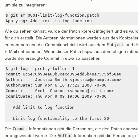
um sie zu integrieren:
$ git am 0001-limit-log-function.patch

Applying: Add limit to log function
Wie du sehen kannst, wurde der Patch korrekt integriert und es wu
für dich erstellt. Die Autoreninformationen werden aus den Kopfzeil
entnommen und die Commitnachricht wird aus dem
Subject
und de
E-Mail entnommen. Wenn dieser Patch bspw. aus dem obigen mbox
würde der erzeugte Commit in etwa so aussehen:
$ git log --pretty=fuller -1

commit 6c5e70b984a60b3cecd395edd5b48a7575bf58e0

Author:     Jessica Smith <jessica@example.com>

AuthorDate: Sun Apr 6 10:17:23 2008 -0700

Commit:     Scott Chacon <schacon@gmail.com>

CommitDate: Thu Apr 9 09:19:06 2009 -0700

   Add limit to log function

   Limit log functionality to the first 20
Die
Commit
Informationen gibt die Person an, die den Patch angew
er angewendet wurde. Die
Author
Information gibt die Person an, d