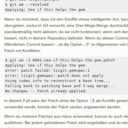
$ git am --resolved

Applying: See if this helps the gem
Wenn du möchtest, dass Git den Konflikt etwas intelligenter löst, kan
übergeben, wodurch Git versucht, eine Drei-Wege-Merge durchzufüh
standardmäßig nicht aktiviert, da sie nicht funktioniert, wenn sich 
basiert, nicht in deinem Repository befindet. Wenn du diesen Comm
öffentlichen Commit basiert -, ist die Option „-3“ im Allgemeinen vie
Patch mit Konflikten:
$ git am -3 0001-see-if-this-helps-the-gem.patch

Applying: See if this helps the gem

error: patch failed: ticgit.gemspec:1

error: ticgit.gemspec: patch does not apply

Using index info to reconstruct a base tree...

Falling back to patching base and 3-way merge...

No changes -- Patch already applied.
In diesem Fall wäre der Patch ohne die Option
-3
als Konflikt gewe
verwendet wurde, konnte der Patch sauber angewendet werden.
Wenn du mehrere Patches aus mbox anwendest, kannst du auch d
ausführen. Bei jedem gefundenen Patch wird angehalten und du wir