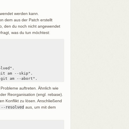
gewendet werden kann.
on dem aus der Patch erstellt
b, den du noch nicht angewendet
efragt, was du tun möchtest:
lved".

it am --skip".

"git am --abort".
n Probleme auftreten. Ähnlich wie
der Reorganisation (engl. rebase).
den Konflikt zu lösen. Anschließend
 --resolved
aus, um mit dem