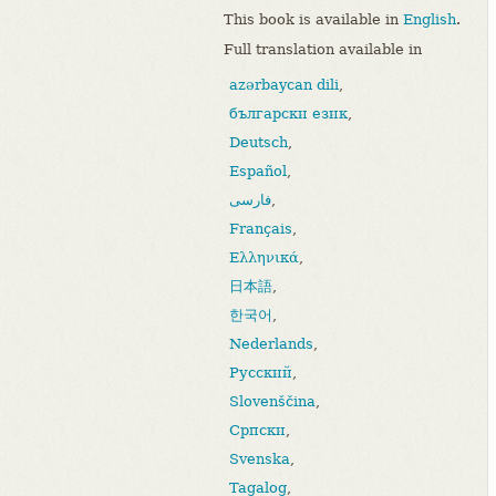
This book is available in
English
.
Full translation available in
azərbaycan dili
,
български език
,
Deutsch
,
Español
,
فارسی
,
Français
,
Ελληνικά
,
日本語
,
한국어
,
Nederlands
,
Русский
,
Slovenščina
,
Српски
,
Svenska
,
Tagalog
,