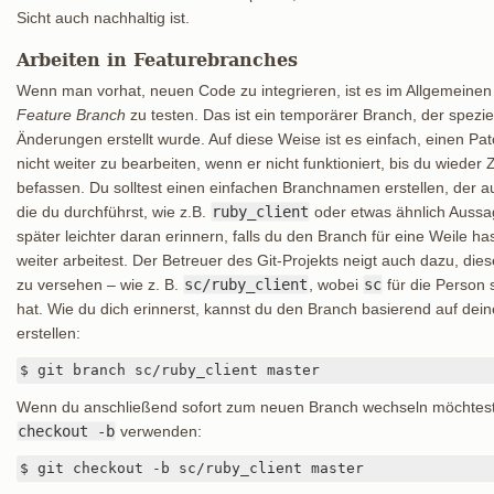
Sicht auch nachhaltig ist.
Arbeiten in Featurebranches
Wenn man vorhat, neuen Code zu integrieren, ist es im Allgemeinen 
Feature Branch
zu testen. Das ist ein temporärer Branch, der spezi
Änderungen erstellt wurde. Auf diese Weise ist es einfach, einen Pat
nicht weiter zu bearbeiten, wenn er nicht funktioniert, bis du wieder 
befassen. Du solltest einen einfachen Branchnamen erstellen, der a
die du durchführst, wie z.B.
ruby_client
oder etwas ähnlich Aussag
später leichter daran erinnern, falls du den Branch für eine Weile h
weiter arbeitest. Der Betreuer des Git-Projekts neigt auch dazu, d
zu versehen – wie z. B.
sc/ruby_client
, wobei
sc
für die Person s
hat. Wie du dich erinnerst, kannst du den Branch basierend auf de
erstellen:
$ git branch sc/ruby_client master
Wenn du anschließend sofort zum neuen Branch wechseln möchtest,
checkout -b
verwenden:
$ git checkout -b sc/ruby_client master