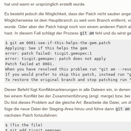
hat und wann er ursprünglich erstellt wurde.
Es besteht jedoch die Möglichkeit, dass der Patch nicht sauber an
Möglicherweise ist dein Hauptbranch zu weit vom Branch entfernt, v
wurde. Oder aber der Patch hängt noch von einem anderen Patch a
hast. In diesem Fall schlägt der Prozess
git am
fehl und du wirst g
$ git am 0001-see-if-this-helps-the-gem.patch

Applying: See if this helps the gem

error: patch failed: ticgit.gemspec:1

error: ticgit.gemspec: patch does not apply

Patch failed at 0001.

When you have resolved this problem run "git am --reso
If you would prefer to skip this patch, instead run "g
To restore the original branch and stop patching run 
Dieser Befehl fügt Konfliktmarkierungen in alle Dateien ein, in dene
bei einem Konflikt bei der Zusammenführung (engl. merge) bzw. bei 
Du löst dieses Problem auf die gleiche Art: Bearbeite die Datei, um 
füge die neue Datei der Staging-Area hinzu und führe dann
git am
nächsten Patch fortzufahren:
$ (fix the file)

$ git add ticgit.gemspec
