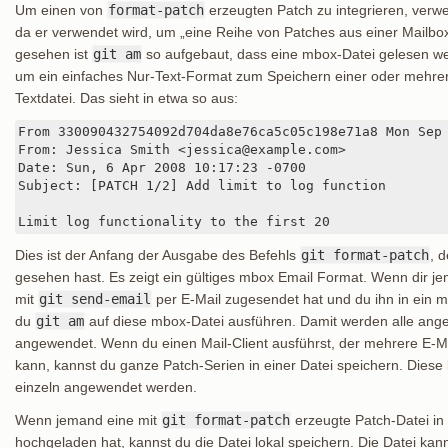
Um einen von
format-patch
erzeugten Patch zu integrieren, ver
da er verwendet wird, um „eine Reihe von Patches aus einer Mailb
gesehen ist
git am
so aufgebaut, dass eine mbox-Datei gelesen wer
um ein einfaches Nur-Text-Format zum Speichern einer oder mehrere
Textdatei. Das sieht in etwa so aus:
From 330090432754092d704da8e76ca5c05c198e71a8 Mon Sep 
From: Jessica Smith <jessica@example.com>

Date: Sun, 6 Apr 2008 10:17:23 -0700

Subject: [PATCH 1/2] Add limit to log function

Limit log functionality to the first 20
Dies ist der Anfang der Ausgabe des Befehls
git format-patch
, 
gesehen hast. Es zeigt ein gültiges mbox Email Format. Wenn dir
mit
git send-email
per E-Mail zugesendet hat und du ihn in ein 
du
git am
auf diese mbox-Datei ausführen. Damit werden alle ang
angewendet. Wenn du einen Mail-Client ausführst, der mehrere E-M
kann, kannst du ganze Patch-Serien in einer Datei speichern. Dies
einzeln angewendet werden.
Wenn jemand eine mit
git format-patch
erzeugte Patch-Datei in 
hochgeladen hat, kannst du die Datei lokal speichern. Die Datei ka