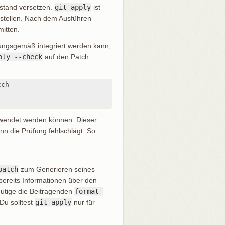
ustand versetzen.
git apply
ist
rstellen. Nach dem Ausführen
itten.
ungsgemäß integriert werden kann,
ply --check
auf den Patch
ch

ewendet werden können. Dieser
n die Prüfung fehlschlägt. So
patch
zum Generieren seines
 bereits Informationen über den
utige die Beitragenden
format-
Du solltest
git apply
nur für