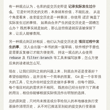
有一种观点认为，仓库的提交历史即是
记录实际发生过什
么
。 它是针对历史的文档，本身就有价值，不能乱改。 从这
个角度看来，改变提交历史是一种亵渎，你使用
谎言
掩盖了
实际发生过的事情。 如果由合并产生的提交历史是一团糟怎
么办？ 既然事实就是如此，那么这些痕迹就应该被保留下
来，让后人能够查阅。
另一种观点则正好相反，他们认为提交历史是
项目过程中发
生的事
。 没人会出版一本书的第一版草稿，软件维护手册也
是需要反复修订才能方便使用。 持这一观点的人会使用
rebase
及
filter-branch
等工具来编写故事，怎么方便
后来的读者就怎么写。
现在，让我们回到之前的问题上来，到底合并还是变基好？
希望你能明白，这并没有一个简单的答案。 Git 是一个非常强
大的工具，它允许你对提交历史做许多事情，但每个团队、
每个项目对此的需求并不相同。 既然你已经分别学习了两者
的用法，相信你能够根据实际情况作出明智的选择。
总的原则是，只对尚未推送或分享给别人的本地修改执行变
基操作清理历史， 从不对已推送至别处的提交执行变基操