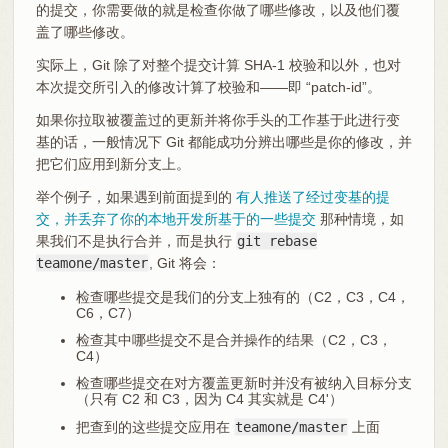
的提交，你需要做的就是检查你做了哪些修改，以及他们覆
盖了哪些修改。
实际上，Git 除了对整个提交计算 SHA-1 校验和以外，也对
本次提交所引入的修改计算了校验和——即 “patch-id”。
如果你拉取被覆盖过的更新并将你手头的工作基于此进行变
基的话，一般情况下 Git 都能成功分辨出哪些是你的修改，并
把它们应用到新分支上。
举个例子，如果遇到前面提到的
有人推送了经过变基的提
交，并丢弃了你的本地开发所基于的一些提交
那种情境，如
果我们不是执行合并，而是执行
git rebase
teamone/master
, Git 将会：
检查哪些提交是我们的分支上独有的（C2，C3，C4，
C6，C7）
检查其中哪些提交不是合并操作的结果（C2，C3，
C4）
检查哪些提交在对方覆盖更新时并没有被纳入目标分支
（只有 C2 和 C3，因为 C4 其实就是 C4'）
把查到的这些提交应用在
teamone/master
上面