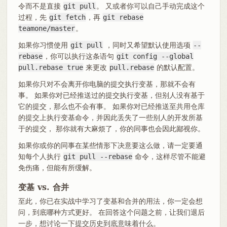
令而不是直接
git pull
。 又或者你可以自己手动完成这个
过程，先
git fetch
，再
git rebase
teamone/master
。
如果你习惯使用
git pull
，同时又希望默认使用选项
--
rebase
，你可以执行这条语句
git config --global
pull.rebase true
来更改
pull.rebase
的默认配置。
如果你只对不会离开你电脑的提交执行变基，那就不会有
事。 如果你对已经推送过的提交执行变基，但别人没有基于
它的提交，那么也不会有事。 如果你对已经推送至共用仓库
的提交上执行变基命令，并因此丢失了一些别人的开发所基
于的提交， 那你就有大麻烦了，你的同事也会因此鄙视你。
如果你或你的同事在某些情形下决意要这么做，请一定要通
知每个人执行
git pull --rebase
命令，这样尽管不能避
免伤痛，但能有所缓解。
变基 vs. 合并
至此，你已在实战中学习了变基和合并的用法，你一定会想
问，到底哪种方式更好。 在回答这个问题之前，让我们退后
一步，想讨论一下提交历史到底意味着什么。