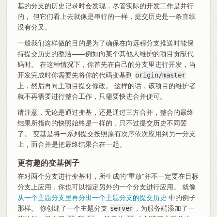
基的分支的历史记录时会发现，尽管实际的开发工作是并行
的， 但它们看上去就像是串行的一样，提交历史是一条直线
没有分叉。
一般我们这样做的目的是为了确保在向远程分支推送时能保
持提交历史的整洁——例如向某个其他人维护的项目贡献代
码时。 在这种情况下，你首先在自己的分支里进行开发，当
开发完成时你需要先将你的代码变基到
origin/master
上，然后再向主项目提交修改。 这样的话，该项目的维护者
就不再需要进行整合工作，只需要快进合并便可。
请注意，无论是通过变基，还是通过三方合并，整合的最终
结果所指向的快照始终是一样的，只不过提交历史不同罢
了。 变基是将一系列提交按照原有次序依次应用到另一分支
上，而合并是把最终结果合在一起。
更有趣的变基例子
在对两个分支进行变基时，所生成的“重放”并不一定要在目标
分支上应用，你也可以指定另外的一个分支进行应用。 就像
从一个主题分支里再分出一个主题分支的提交历史
中的例子
那样。 你创建了一个主题分支
server
，为服务端添加了一