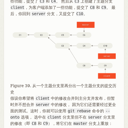
些功能，提交了
C3
和
C4
。 然后从
C3
上创建了主题分支
client
，为客户端添加了一些功能，提交了
C8
和
C9
。 最
后，你回到
server
分支，又提交了
C10
。
Figure 39. 从一个主题分支里再分出一个主题分支的提交历
史
假设你希望将
client
中的修改合并到主分支并发布，但暂
时并不想合并
server
中的修改， 因为它们还需要经过更全
面的测试。这时，你就可以使用
git rebase
命令的
--
onto
选项， 选中在
client
分支里但不在
server
分支里
的修改（即
C8
和
C9
），将它们在
master
分支上重放：