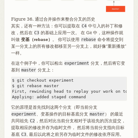
Figure 36. 通过合并操作来整合分叉的历史
其实，还有一种方法：你可以提取在
C4
中引入的补丁和修
改，然后在
C3
的基础上应用一次。 在 Git 中，这种操作就
叫做
变基（rebase）
。 你可以使用
rebase
命令将提交到
某一分支上的所有修改都移至另一分支上，就好像“重新播放”
一样。
在这个例子中，你可以检出
experiment
分支，然后将它变
基到
master
分支上：
$ git checkout experiment

$ git rebase master

First, rewinding head to replay your work on top of 
Applying: added staged command
它的原理是首先找到这两个分支（即当前分支
experiment
、变基操作的目标基底分支
master
） 的最近
共同祖先
C2
，然后对比当前分支相对于该祖先的历次提交，
提取相应的修改并存为临时文件， 然后将当前分支指向目标
基底
C3
, 最后以此将之前另存为临时文件的修改依序应用。