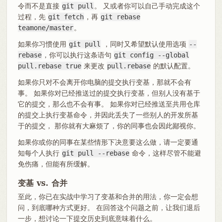
令而不是直接
git pull
。 又或者你可以自己手动完成这个
过程，先
git fetch
，再
git rebase
teamone/master
。
如果你习惯使用
git pull
，同时又希望默认使用选项
--
rebase
，你可以执行这条语句
git config --global
pull.rebase true
来更改
pull.rebase
的默认配置。
如果你只对不会离开你电脑的提交执行变基，那就不会有
事。 如果你对已经推送过的提交执行变基，但别人没有基于
它的提交，那么也不会有事。 如果你对已经推送至共用仓库
的提交上执行变基命令，并因此丢失了一些别人的开发所基
于的提交， 那你就有大麻烦了，你的同事也会因此鄙视你。
如果你或你的同事在某些情形下决意要这么做，请一定要通
知每个人执行
git pull --rebase
命令，这样尽管不能避
免伤痛，但能有所缓解。
变基 vs. 合并
至此，你已在实战中学习了变基和合并的用法，你一定会想
问，到底哪种方式更好。 在回答这个问题之前，让我们退后
一步，想讨论一下提交历史到底意味着什么。