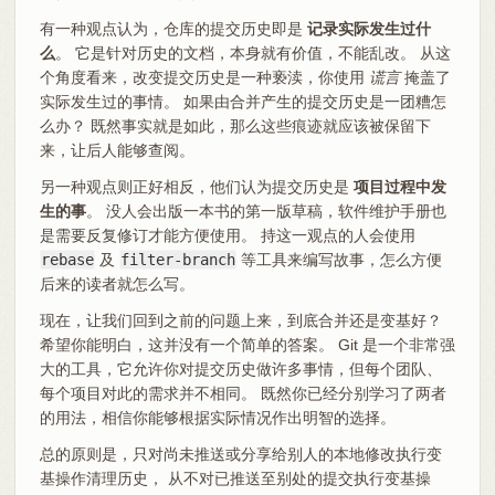
有一种观点认为，仓库的提交历史即是
记录实际发生过什
么
。 它是针对历史的文档，本身就有价值，不能乱改。 从这
个角度看来，改变提交历史是一种亵渎，你使用
谎言
掩盖了
实际发生过的事情。 如果由合并产生的提交历史是一团糟怎
么办？ 既然事实就是如此，那么这些痕迹就应该被保留下
来，让后人能够查阅。
另一种观点则正好相反，他们认为提交历史是
项目过程中发
生的事
。 没人会出版一本书的第一版草稿，软件维护手册也
是需要反复修订才能方便使用。 持这一观点的人会使用
rebase
及
filter-branch
等工具来编写故事，怎么方便
后来的读者就怎么写。
现在，让我们回到之前的问题上来，到底合并还是变基好？
希望你能明白，这并没有一个简单的答案。 Git 是一个非常强
大的工具，它允许你对提交历史做许多事情，但每个团队、
每个项目对此的需求并不相同。 既然你已经分别学习了两者
的用法，相信你能够根据实际情况作出明智的选择。
总的原则是，只对尚未推送或分享给别人的本地修改执行变
基操作清理历史， 从不对已推送至别处的提交执行变基操