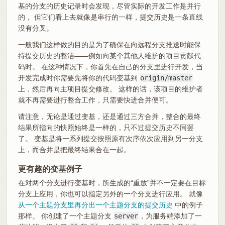
基的分支的历史记录时会发现，尽管实际的开发工作是并行
的， 但它们看上去就像是串行的一样，提交历史是一条直线
没有分叉。
一般我们这样做的目的是为了确保在向远程分支推送时能保
持提交历史的整洁——例如向某个其他人维护的项目贡献代
码时。 在这种情况下，你首先在自己的分支里进行开发，当
开发完成时你需要先将你的代码变基到
origin/master
上，然后再向主项目提交修改。 这样的话，该项目的维护者
就不再需要进行整合工作，只需要快进合并便可。
请注意，无论是通过变基，还是通过三方合并，整合的最终
结果所指向的快照始终是一样的，只不过提交历史不同罢
了。 变基是将一系列提交按照原有次序依次应用到另一分支
上，而合并是把最终结果合在一起。
更有趣的变基例子
在对两个分支进行变基时，所生成的“重放”并不一定要在目标
分支上应用，你也可以指定另外的一个分支进行应用。 就像
从一个主题分支里再分出一个主题分支的提交历史
中的例子
那样。 你创建了一个主题分支
server
，为服务端添加了一