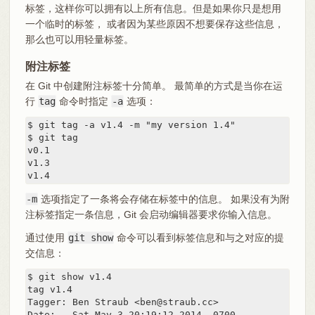
标签，这样你可以拥有以上所有信息。但是如果你只是想用
一个临时的标签， 或者因为某些原因不想要保存这些信息，
那么也可以用轻量标签。
附注标签
在 Git 中创建附注标签十分简单。 最简单的方式是当你在运
行
tag
命令时指定
-a
选项：
$ git tag -a v1.4 -m "my version 1.4"

$ git tag

v0.1

v1.3

v1.4
-m
选项指定了一条将会存储在标签中的信息。 如果没有为附
注标签指定一条信息，Git 会启动编辑器要求你输入信息。
通过使用
git show
命令可以看到标签信息和与之对应的提
交信息：
$ git show v1.4

tag v1.4

Tagger: Ben Straub <ben@straub.cc>

Date:   Sat May 3 20:19:12 2014 -0700
