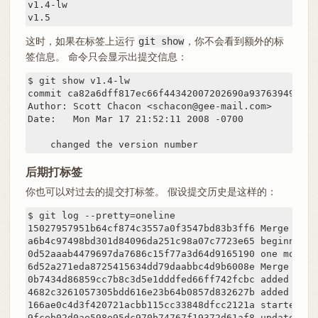
v1.4-lw

v1.5
这时，如果在标签上运行
git show
，你不会看到额外的标
签信息。 命令只会显示出提交信息：
$ git show v1.4-lw

commit ca82a6dff817ec66f44342007202690a93763949

Author: Scott Chacon <schacon@gee-mail.com>

Date:   Mon Mar 17 21:52:11 2008 -0700

    changed the version number
后期打标签
你也可以对过去的提交打标签。 假设提交历史是这样的：
$ git log --pretty=oneline

15027957951b64cf874c3557a0f3547bd83b3ff6 Merge bran
a6b4c97498bd301d84096da251c98a07c7723e65 beginning 
0d52aaab4479697da7686c15f77a3d64d9165190 one more th
6d52a271eda8725415634dd79daabbc4d9b6008e Merge bran
0b7434d86859cc7b8c3d5e1dddfed66ff742fcbc added a co
4682c3261057305bdd616e23b64b0857d832627b added a tod
166ae0c4d3f420721acbb115cc33848dfcc2121a started wr
9fceb02d0ae598e95dc970b74767f19372d61af8 updated rak