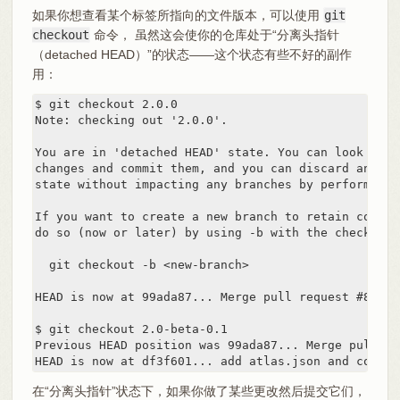
如果你想查看某个标签所指向的文件版本，可以使用
git
checkout
命令， 虽然这会使你的仓库处于“分离头指针
（detached HEAD）”的状态——这个状态有些不好的副作
用：
$ git checkout 2.0.0

Note: checking out '2.0.0'.

You are in 'detached HEAD' state. You can look arou
changes and commit them, and you can discard any co
state without impacting any branches by performing 
If you want to create a new branch to retain commit
do so (now or later) by using -b with the checkout 
  git checkout -b <new-branch>

HEAD is now at 99ada87... Merge pull request #89 fr
$ git checkout 2.0-beta-0.1

Previous HEAD position was 99ada87... Merge pull re
HEAD is now at df3f601... add atlas.json and cover 
在“分离头指针”状态下，如果你做了某些更改然后提交它们，