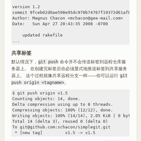
version 1.2

commit 9fceb02d0ae598e95dc970b74767f19372d61af8

Author: Magnus Chacon <mchacon@gee-mail.com>

Date:   Sun Apr 27 20:43:35 2008 -0700

    updated rakefile

...
共享标签
默认情况下，
git push
命令并不会传送标签到远程仓库服
务器上。 在创建完标签后你必须显式地推送标签到共享服务
器上。 这个过程就像共享远程分支一样——你可以运行
git
push origin <tagname>
。
$ git push origin v1.5

Counting objects: 14, done.

Delta compression using up to 8 threads.

Compressing objects: 100% (12/12), done.

Writing objects: 100% (14/14), 2.05 KiB | 0 bytes/s,
Total 14 (delta 3), reused 0 (delta 0)

To git@github.com:schacon/simplegit.git

 * [new tag]         v1.5 -> v1.5