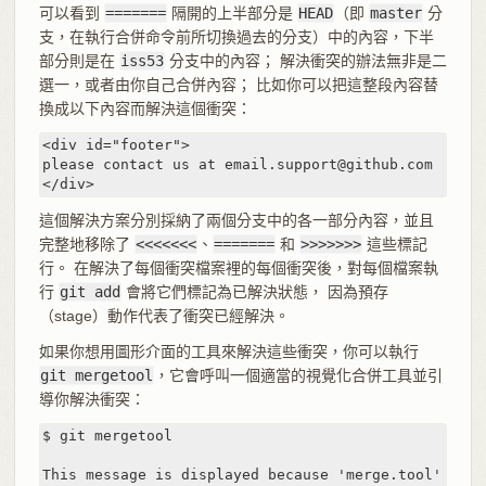
可以看到
=======
隔開的上半部分是
HEAD
（即
master
分
支，在執行合併命令前所切換過去的分支）中的內容，下半
部分則是在
iss53
分支中的內容； 解決衝突的辦法無非是二
選一，或者由你自己合併內容； 比如你可以把這整段內容替
換成以下內容而解決這個衝突：
<div id="footer">

please contact us at email.support@github.com

</div>
這個解決方案分別採納了兩個分支中的各一部分內容，並且
完整地移除了
<<<<<<<
、
=======
和
>>>>>>>
這些標記
行。 在解決了每個衝突檔案裡的每個衝突後，對每個檔案執
行
git add
會將它們標記為已解決狀態， 因為預存
（stage）動作代表了衝突已經解決。
如果你想用圖形介面的工具來解決這些衝突，你可以執行
git mergetool
，它會呼叫一個適當的視覺化合併工具並引
導你解決衝突：
$ git mergetool

This message is displayed because 'merge.tool' is n