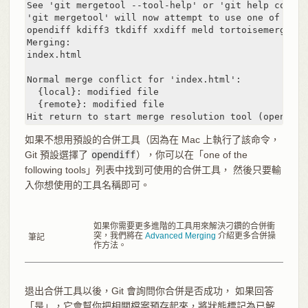
See 'git mergetool --tool-help' or 'git help config
'git mergetool' will now attempt to use one of the 
opendiff kdiff3 tkdiff xxdiff meld tortoisemerge gv
Merging:

index.html

Normal merge conflict for 'index.html':

  {local}: modified file

  {remote}: modified file

Hit return to start merge resolution tool (opendiff
如果不想用預設的合併工具（因為在 Mac 上執行了該命令，
Git 預設選擇了
opendiff
），你可以在「one of the
following tools」列表中找到可使用的合併工具， 然後只要輸
入你想使用的工具名稱即可。
如果你需要更多進階的工具用來解決刁鑽的合併衝
突，我們將在
Advanced Merging
介紹更多合併操
筆記
作方法。
退出合併工具以後，Git 會詢問你合併是否成功， 如果回答
「是」，它會幫你把相關檔案預存起來，將狀態標記為已解