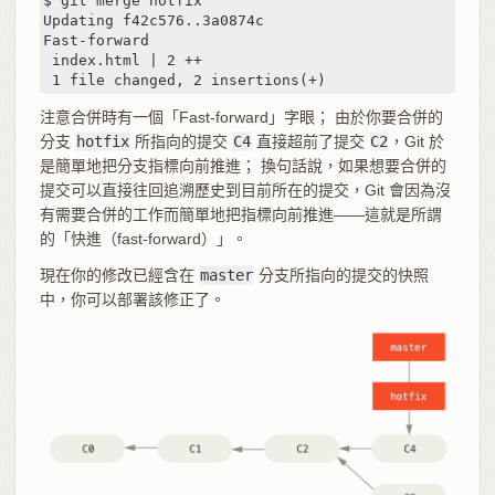
$ git merge hotfix

Updating f42c576..3a0874c

Fast-forward

 index.html | 2 ++

 1 file changed, 2 insertions(+)
注意合併時有一個「Fast-forward」字眼； 由於你要合併的
分支
hotfix
所指向的提交
C4
直接超前了提交
C2
，Git 於
是簡單地把分支指標向前推進； 換句話說，如果想要合併的
提交可以直接往回追溯歷史到目前所在的提交，Git 會因為沒
有需要合併的工作而簡單地把指標向前推進——這就是所謂
的「快進（fast-forward）」。
現在你的修改已經含在
master
分支所指向的提交的快照
中，你可以部署該修正了。