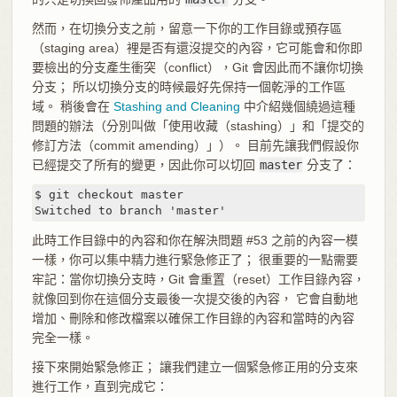
然而，在切換分支之前，留意一下你的工作目錄或預存區
（staging area）裡是否有還沒提交的內容，它可能會和你即
要檢出的分支產生衝突（conflict），Git 會因此而不讓你切換
分支； 所以切換分支的時候最好先保持一個乾淨的工作區
域。 稍後會在
Stashing and Cleaning
中介紹幾個繞過這種
問題的辦法（分別叫做「使用收藏（stashing）」和「提交的
修訂方法（commit amending）」）。 目前先讓我們假設你
已經提交了所有的變更，因此你可以切回
master
分支了：
$ git checkout master

Switched to branch 'master'
此時工作目錄中的內容和你在解決問題 #53 之前的內容一模
一樣，你可以集中精力進行緊急修正了； 很重要的一點需要
牢記：當你切換分支時，Git 會重置（reset）工作目錄內容，
就像回到你在這個分支最後一次提交後的內容， 它會自動地
增加、刪除和修改檔案以確保工作目錄的內容和當時的內容
完全一樣。
接下來開始緊急修正； 讓我們建立一個緊急修正用的分支來
進行工作，直到完成它：