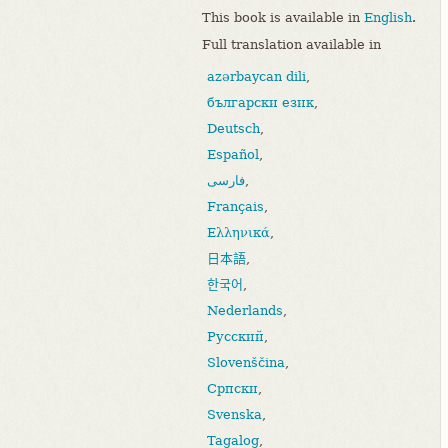
This book is available in
English
.
Full translation available in
azərbaycan dili
,
български език
,
Deutsch
,
Español
,
فارسی
,
Français
,
Ελληνικά
,
日本語
,
한국어
,
Nederlands
,
Русский
,
Slovenščina
,
Српски
,
Svenska
,
Tagalog
,