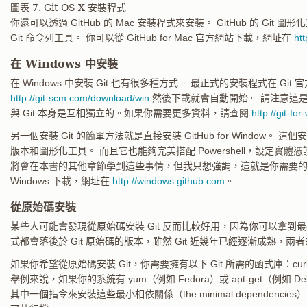
圖表 7. Git OS X 安裝程式
你還可以透過 GitHub 的 Mac 安裝程式來安裝。 GitHub 的 Gi
Git 命令列工具。 你可以從 GitHub for Mac 官方網站下載，網址在
ht
在 Windows 中安裝
在 Windows 中安裝 Git 也有很多種方式。 最正式的安裝程式在 Gi
http://git-scm.com/download/win
然後下載就會自動開始。 請注意這是一個名為
與 Git 本身是互相獨立的。如果你需要更多資料，請查閱
http://git-fo
另一個安裝 Git 的簡單方法就是直接安裝 GitHub for Window。 
版本和圖形化工具。 而且它也能夠完美搭配 Powershell，設定實體憑
將會在本書的其他章節學到這些事情，但我只想強調，這就是你需要的東西。 
Windows 下載，網址在
http://windows.github.com
。
從原始碼安裝
某些人可能會發現從原始碼安裝 Git 反而比較好用，因為你可以拿到最新
式都會落後於 Git 原始碼的版本，雖然 Git 近幾年已經逐漸成熟，
如果你希望從原始碼安裝 Git，你需要擁有以下 Git 所需的函式庫：curl, zlib, o
舉例來說，如果你的系統有 yum（例如 Fedora）或 apt-get（例如 
其中一個指令來安裝這些最小相依關係（the minimal dependenci