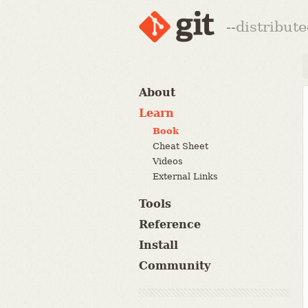
--distribut
About
Learn
Book
Cheat Sheet
Videos
External Links
Tools
Reference
Install
Community