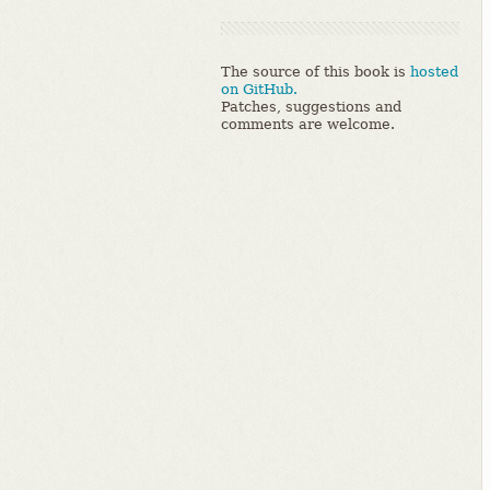
The source of this book is
hosted
on GitHub.
Patches, suggestions and
comments are welcome.