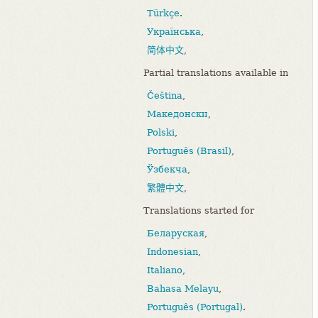
Türkçe
.
Українська
,
简体中文
,
Partial translations available in
Čeština
,
Македонски
,
Polski
,
Português (Brasil)
,
Ўзбекча
,
繁體中文
,
Translations started for
Беларуская
,
Indonesian
,
Italiano
,
Bahasa Melayu
,
Português (Portugal)
.