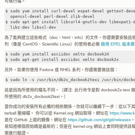
可執行檔。
$ sudo yum install curl-devel expat-devel gettext-deve
  openssl-devel perl-devel zlib-devel

$ sudo apt-get install libcurl4-gnutls-dev libexpat1-d
  libz-dev libssl-dev
為了能夠建立這些格式（doc、html、info）的文件，你還需要安裝這
列（像是 CentOS、Scientific Linux）的使用者必需
啟用 EPEL 版本庫
$ sudo yum install asciidoc xmlto docbook2X

$ sudo apt-get install asciidoc xmlto docbook2x
另外，如果你使用 Fedora 或 RHEL 系列，你還需要做這個：
$ sudo ln -s /usr/bin/db2x_docbook2texi /usr/bin/docb
這是因為所使用的檔名不同。（譯注: 此行命令是對 docbook2x-te
所使用的 db2x_docbook2texi。）
當你成功的安裝所有必備的相依關係，你就可以繼續下一步：從以下其中一
tarball 壓縮檔。 你可以從 Kernel.org 網站取得，網址在
https://www.k
是在 GitHub 上面的鏡像，網址在
https://github.com/git/git/releases
。
易知道哪個原始碼是最新的；但是在 kernel.org 網站上會同時提
案進行驗證。