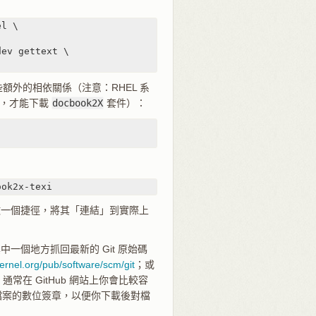
l \

ev gettext \

些額外的相依關係（注意：RHEL 系
，才能下載
docbook2X
套件）：
ook2x-texi
xi 做一個捷徑，將其「連結」到實際上
個地方抓回最新的 Git 原始碼
ernel.org/pub/software/scm/git
；或
 通常在 GitHub 網站上你會比較容
供該檔案的數位簽章，以便你下載後對檔