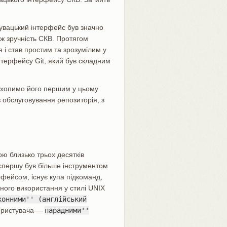
тувацький інтерфейс був значно
ж зручність СКВ. Протягом
 і став простим та зрозумілим у
інтерфейсу Git, який був складним
охопимо його першим у цьому
з обслуговування репозиторія, з
ю близько трьох десятків
t спершу був більше інструментом
фейсом, існує купа підкоманд,
вного використання у стилі UNIX
хонними'' (англійський
користувача —
парадними''