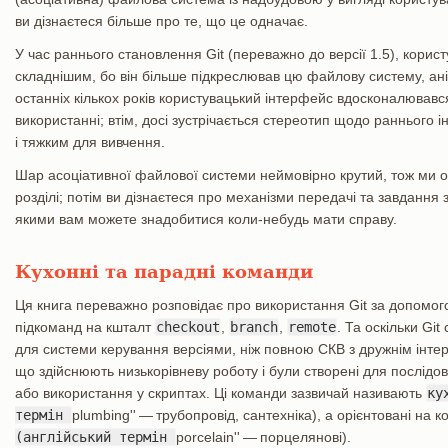
ви дізнаєтеся більше про те, що це одначає.
У час раннього становлення Git (переважно до версії 1.5), корис
складнішим, бо він більше підкреслював цю файлову систему, ані
останніх кількох років користувацький інтерфейс вдосконалювався
використанні; втім, досі зустрічається стереотип щодо раннього 
і тяжким для вивчення.
Шар асоціативної файлової системи неймовірно крутий, тож ми 
розділі; потім ви дізнаєтеся про механізми передачі та завдання 
якими вам можете знадобитися коли-небудь мати справу.
Кухонні та парадні команди
Ця книга переважно розповідає про використання Git за допомого
підкоманд на кшталт
checkout
,
branch
,
remote
. Та оскільки Gi
для системи керування версіями, ніж повною СКВ з дружнім інтер
що здійснюють низькорівневу роботу і були створені для послідо
або використання у скриптах. Ці команди зазвичай називають
ку
термін
plumbing'' — трубопровід, сантехніка), а орієнтовані на 
(англійський термін
porcelain'' — порцелянові).