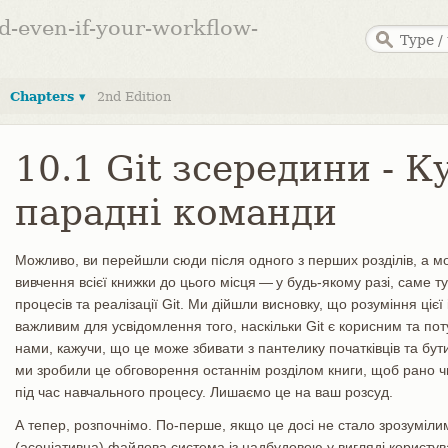
ed-even-if-your-workflow-
Chapters ▾
2nd Edition
10.1 Git зсередини - К
парадні команди
Можливо, ви перейшли сюди після одного з перших розділів, а мо
вивчення всієї книжки до цього місця — у будь-якому разі, саме 
процесів та реалізації Git. Ми дійшли висновку, що розуміння ціє
важливим для усвідомлення того, наскільки Git є корисним та пот
нами, кажучи, що це може збивати з пантелику початківців та бу
ми зробили це обговорення останнім розділом книги, щоб рано чи
під час навчального процесу. Лишаємо це на ваш розсуд.
А тепер, розпочнімо. По-перше, якщо це досі не стало зрозуміли
(асоціативна) файлова система із надбудовою у вигляді користу