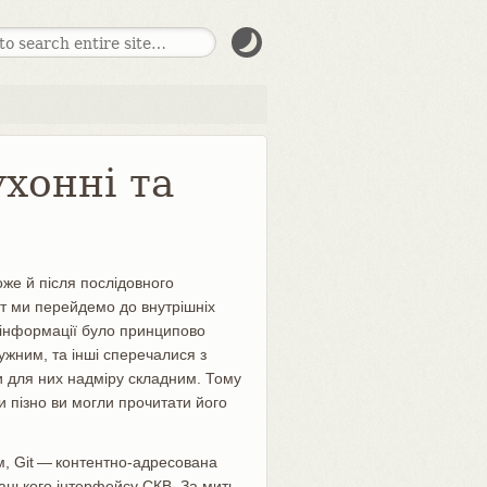
ухонні та
же й після послідовного
тут ми перейдемо до внутрішніх
ї інформації було принципово
ужним, та інші сперечалися з
ти для них надміру складним. Тому
 пізно ви могли прочитати його
м, Git — контентно-адресована
вацького інтерфейсу СКВ. За мить