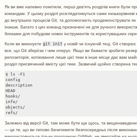
Як ви вже напевно помітили, перші дев’ять розділів книги були 
командам. У цьому розділі розглядатимуться саме низькорівневі 
до внутрішніх процесів Git, та допомогають продемонструвати як 
інакше. Багато з цих команд призначені не для ручного використа
блоками для побудови нових інструментів та користувацьких скрип
Коли ви виконуєте
git init
у новій чи існуючій теці, Git створює
все, що Git зберігає і чим оперує. Якщо ви бажаєте зробити резер
репозиторія, копіювання лише цієї теки в інше місце дає вам ма
розділ присвячений вмісту цієї теки. Зазвичай щойно створена т
$ ls -F1

config

description

HEAD

hooks/

info/

objects/

refs/
Залежно від версії Git, там може бути ще щось, та вищенаведен
— це те, що ви типово бачитимете безпосередньо після виконан
використовується тільки програмою GitWeb, не звертайте на ньог