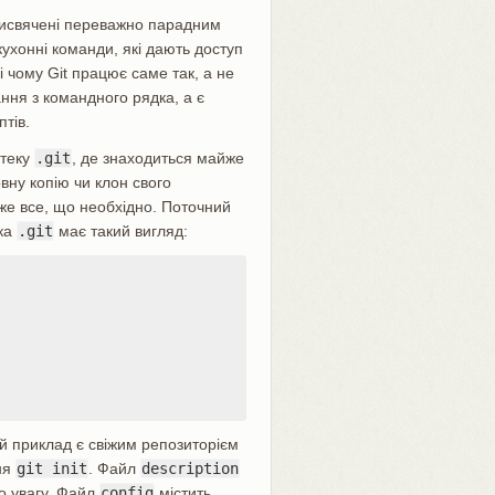
присвячені переважно парадним
кухонні команди, які дають доступ
і чому Git працює саме так, а не
ння з командного рядка, а є
тів.
 теку
.git
, де знаходиться майже
вну копію чи клон свого
йже все, що необхідно. Поточний
ека
.git
має такий вигляд:
ий приклад є свіжим репозиторієм
ня
git init
. Файл
description
о увагу. Файл
config
містить