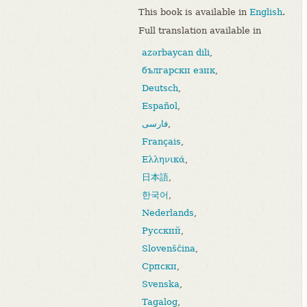
This book is available in
English
.
Full translation available in
azərbaycan dili
,
български език
,
Deutsch
,
Español
,
فارسی
,
Français
,
Ελληνικά
,
日本語
,
한국어
,
Nederlands
,
Русский
,
Slovenščina
,
Српски
,
Svenska
,
Tagalog
,