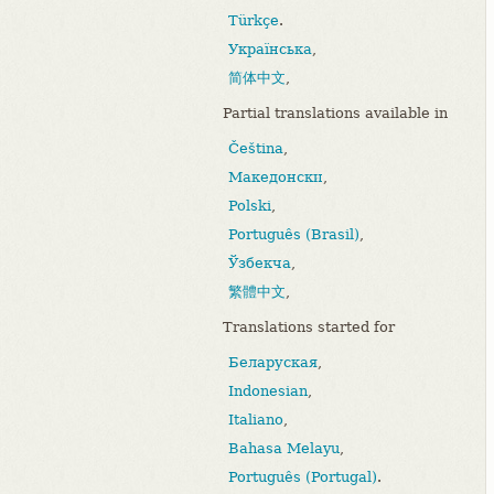
Türkçe
.
Українська
,
简体中文
,
Partial translations available in
Čeština
,
Македонски
,
Polski
,
Português (Brasil)
,
Ўзбекча
,
繁體中文
,
Translations started for
Беларуская
,
Indonesian
,
Italiano
,
Bahasa Melayu
,
Português (Portugal)
.