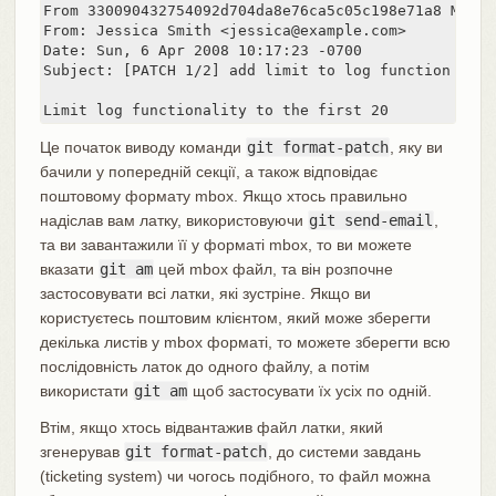
From 330090432754092d704da8e76ca5c05c198e71a8 Mon S
From: Jessica Smith <jessica@example.com>

Date: Sun, 6 Apr 2008 10:17:23 -0700

Subject: [PATCH 1/2] add limit to log function

Limit log functionality to the first 20
Це початок виводу команди
git format-patch
, яку ви
бачили у попередній секції, а також відповідає
поштовому формату mbox. Якщо хтось правильно
надіслав вам латку, використовуючи
git send-email
,
та ви завантажили її у форматі mbox, то ви можете
вказати
git am
цей mbox файл, та він розпочне
застосовувати всі латки, які зустріне. Якщо ви
користуєтесь поштовим клієнтом, який може зберегти
декілька листів у mbox форматі, то можете зберегти всю
послідовність латок до одного файлу, а потім
використати
git am
щоб застосувати їх усіх по одній.
Втім, якщо хтось відвантажив файл латки, який
згенерував
git format-patch
, до системи завдань
(ticketing system) чи чогось подібного, то файл можна