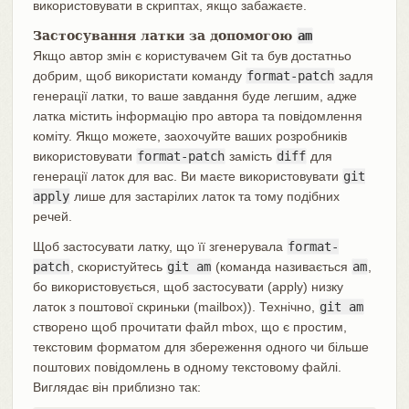
використовувати в скриптах, якщо забажаєте.
Застосування латки за допомогою
am
Якщо автор змін є користувачем Git та був достатньо
добрим, щоб використати команду
format-patch
задля
генерації латки, то ваше завдання буде легшим, адже
латка містить інформацію про автора та повідомлення
коміту. Якщо можете, заохочуйте ваших розробників
використовувати
format-patch
замість
diff
для
генерації латок для вас. Ви маєте використовувати
git
apply
лише для застарілих латок та тому подібних
речей.
Щоб застосувати латку, що її згенерувала
format-
patch
, скористуйтесь
git am
(команда називається
am
,
бо використовується, щоб застосувати (apply) низку
латок з поштової скриньки (mailbox)). Технічно,
git am
створено щоб прочитати файл mbox, що є простим,
текстовим форматом для збереження одного чи більше
поштових повідомлень в одному текстовому файлі.
Виглядає він приблизно так: