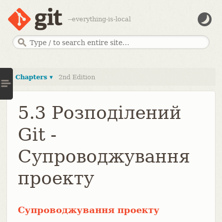
--everything-is-local
Chapters ▾
2nd Edition
5.3 Розподілений
Git -
Супроводжування
проекту
Супроводжування проекту