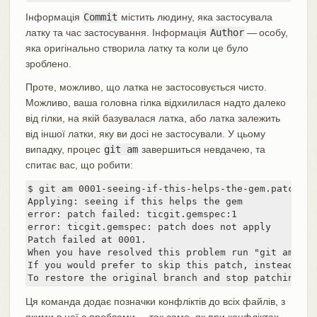
Інформація
Commit
містить людину, яка застосувала
латку та час застосування. Інформація
Author
— особу,
яка оригінально створила латку та коли це було
зроблено.
Проте, можливо, що латка не застосовується чисто.
Можливо, ваша головна гілка відхилилася надто далеко
від гілки, на якій базувалася латка, або латка залежить
від іншої латки, яку ви досі не застосували. У цьому
випадку, процес
git am
завершиться невдачею, та
спитає вас, що робити:
$ git am 0001-seeing-if-this-helps-the-gem.patch

Applying: seeing if this helps the gem

error: patch failed: ticgit.gemspec:1

error: ticgit.gemspec: patch does not apply

Patch failed at 0001.

When you have resolved this problem run "git am --re
If you would prefer to skip this patch, instead run
To restore the original branch and stop patching ru
Ця команда додає позначки конфліктів до всіх файлів, з
якими в неї є проблеми — так само, як при конфліктах