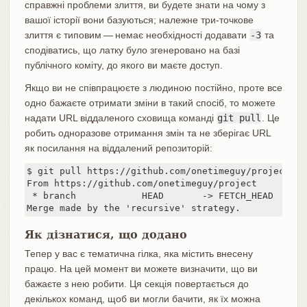
справжні проблеми злиття, ви будете знати на чому з
вашої історії вони базуються; належне три-точкове
злиття є типовим — немає необхідності додавати
-3
та
сподіватись, що латку було згенеровано на базі
публічного коміту, до якого ви маєте доступ.
Якщо ви не співпрацюєте з людиною постійно, проте все
одно бажаєте отримати зміни в такий спосіб, то можете
надати URL віддаленого сховища команді
git pull
. Це
робить одноразове отримання змін та не зберігає URL
як посилання на віддалений репозиторій:
$ git pull https://github.com/onetimeguy/project

From https://github.com/onetimeguy/project

 * branch            HEAD       -> FETCH_HEAD

Merge made by the 'recursive' strategy.
Як дізнатися, що додано
Тепер у вас є тематична гілка, яка містить внесену
працю. На цей момент ви можете визначити, що ви
бажаєте з нею робити. Ця секція повертається до
декількох команд, щоб ви могли бачити, як їх можна