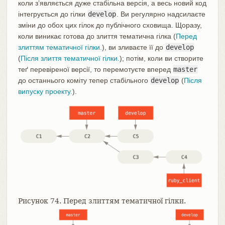
коли зʼявляється дуже стабільна версія, а весь новий код
інтегрується до гілки
develop
. Ви регулярно надсилаєте
зміни до обох цих гілок до публічного сховища. Щоразу,
коли виникає готова до злиття тематична гілка (
Перед
злиттям тематичної гілки.
), ви зливаєте її до
develop
(
Після злиття тематичної гілки.
); потім, коли ви створите
теґ перевіреної версії, то перемотуєте вперед
master
до останнього коміту тепер стабільного
develop
(
Після
випуску проекту.
).
Рисунок 74. Перед злиттям тематичної гілки.