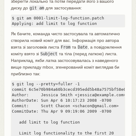
зберегти локально та потім передати його з вашого
диску до
git am
для застосування:
$ git am 0001-limit-log-function.patch

Applying: add limit to log function
Як бачите, команда чисто застосувала та автоматично
створила новий коміт для вас. Інформація про автора
взята зі заголовків листа
From
та
Date
, а повідомлення
коміту взято зі
Subject
та тіла (перед латкою) листа.
Наприклад, якби латка застосовувалась з наведеного
вище прикладу mbox, згенерований коміт виглядав би
приблизно так:
$ git log --pretty=fuller -1

commit 6c5e70b984a60b3cecd395edd5b48a7575bf58e0

Author:     Jessica Smith <jessica@example.com>

AuthorDate: Sun Apr 6 10:17:23 2008 -0700

Commit:     Scott Chacon <schacon@gmail.com>

CommitDate: Thu Apr 9 09:19:06 2009 -0700

   add limit to log function

   Limit log functionality to the first 20