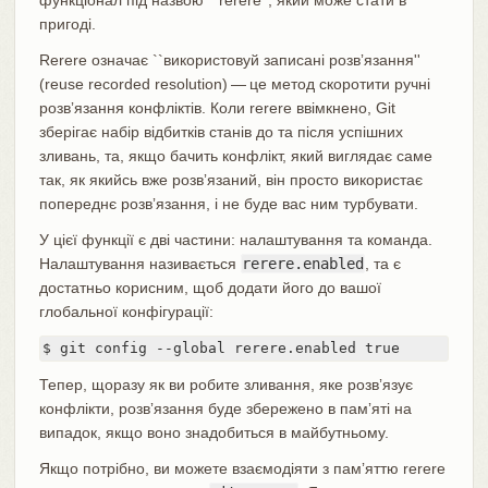
функціонал під назвою ``rerere'', який може стати в
пригоді.
Rerere означає ``використовуй записані розвʼязання''
(reuse recorded resolution) — це метод скоротити ручні
розвʼязання конфліктів. Коли rerere ввімкнено, Git
зберігає набір відбитків станів до та після успішних
зливань, та, якщо бачить конфлікт, який виглядає саме
так, як якийсь вже розвʼязаний, він просто використає
попереднє розвʼязання, і не буде вас ним турбувати.
У цієї функції є дві частини: налаштування та команда.
Налаштування називається
rerere.enabled
, та є
достатньо корисним, щоб додати його до вашої
глобальної конфігурації:
$ git config --global rerere.enabled true
Тепер, щоразу як ви робите зливання, яке розвʼязує
конфлікти, розвʼязання буде збережено в памʼяті на
випадок, якщо воно знадобиться в майбутньому.
Якщо потрібно, ви можете взаємодіяти з памʼяттю rerere