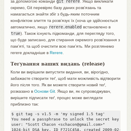
за допомогою команди
git rerere
. Якщо викликати
окремо, Git перевіряє базу даних розвʼязань та
намагається знайти збіг з будь-яким поточним
конфліктом злиття та розвʼязує їх (хоча це здійснюється
автоматично, якщо
rerere.enabled
встановлено в
true
). Також існують підкоманди, для перегляду того,
що буде записано, для стирання окремого розвʼязання з
памʼяті, та щоб очистити всю памʼять. Ми розглянемо
rerere докладніше в
Rerere
.
Теґування ваших видань (release)
Коли ви вирішили випустити видання, ви, вірогідно,
забажаєте створити теґ, щоб мати можливість відтворити
його після того. Як ви можете створити новий теґ,
розказано в
Основи Git
. Якщо ви, як супроводжувач,
вирішите підписати теґ, процес може виглядати
приблизно так:
$ git tag -s v1.5 -m 'my signed 1.5 tag'

You need a passphrase to unlock the secret key for

user: "Scott Chacon <schacon@gmail.com>"

1024-bit DSA key, ID F721C45A, created 2009-02-09