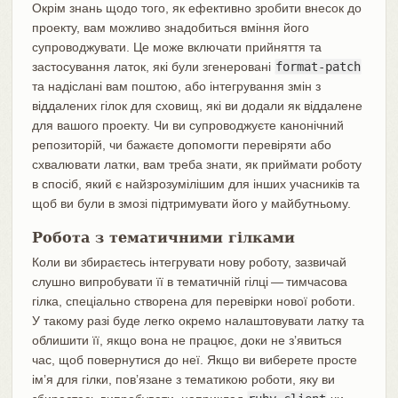
Окрім знань щодо того, як ефективно зробити внесок до
проекту, вам можливо знадобиться вміння його
супроводжувати. Це може включати прийняття та
застосування латок, які були згенеровані
format-patch
та надіслані вам поштою, або інтегрування змін з
віддалених гілок для сховищ, які ви додали як віддалене
для вашого проекту. Чи ви супроводжуєте канонічний
репозиторій, чи бажаєте допомогти перевіряти або
схвалювати латки, вам треба знати, як приймати роботу
в спосіб, який є найзрозумілішим для інших учасників та
щоб ви були в змозі підтримувати його у майбутньому.
Робота з тематичними гілками
Коли ви збираєтесь інтегрувати нову роботу, зазвичай
слушно випробувати її в тематичній гілці — тимчасова
гілка, спеціально створена для перевірки нової роботи.
У такому разі буде легко окремо налаштовувати латку та
облишити її, якщо вона не працює, доки не зʼявиться
час, щоб повернутися до неї. Якщо ви виберете просте
імʼя для гілки, повʼязане з тематикою роботи, яку ви