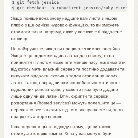
$ git fetch jessica

$ git checkout -b rubyclient jessica/ruby-client
Якщо пізніше вона знову надішле вам листа з іншою
гілкою з ще однією чудовою функцією, то ви зможете
отримати зміни напряму, адже у вас вже є її віддалене
сховище.
Це найзручніше, якщо ви працюєте з кимось постійно.
Якщо ж це подеколи єдина латка для внеску, то на
прийняття її листом може піти менше часу, ніж вимагати
від когось мати власний сервер та постійно додавати та
вилучати віддалені сховища задля отримання нових
латок. Також, навряд чи вам сподобається мати сотні
віддалених репозиторіїв, у кожен з яких було додано
лише одну чи дві латки. Втім, скрипти та сервіси
розгортання (hosted services) можуть полегшити це —
переважно все залежить від того, як працюєте ви, та як
працюють автори внесків.
Інша перевага цього підходу в тому, що ви також
отримуєте історію комітів. Хоча у вас можуть бути