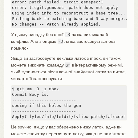
error: patch failed: ticgit.gemspec:1

error: ticgit.gemspec: patch does not apply

Using index info to reconstruct a base tree...

Falling back to patching base and 3-way merge...

No changes -- Patch already applied.
У цьому випадку без опції
-3
латка викликала б
конфлікт. Але з опцією
-3
латка застосовується без
помилок.
Якщо ви застосовуєте декілька латок з mbox, ви також
можете виконати команду
am
в інтерактивному режимі,
який зупиняється після кожної знайденої латки та питає,
чи варто її застосовувати:
$ git am -3 -i mbox

Commit Body is:

--------------------------

seeing if this helps the gem

--------------------------

Apply? [y]es/[n]o/[e]dit/[v]iew patch/[a]ccept all
Це зручно, якщо у вас збережено низку латок, адже ви
можете спочатку переглянути латку, якщо не пам’ятаєте