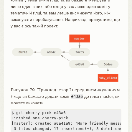
лише один з них, або якщо у вас лише один коміт у
тематичній гілці, та вам легше висмикнути його, ніж
виконувати перебазування. Наприклад, припустимо, що
у вас є ось такий проект:
Рисунок 79. Приклад історії перед висмикуванням.
Якщо ви бажаєте додати коміт
e43a6
до гілки master, ви
можете виконати
$ git cherry-pick e43a6

Finished one cherry-pick.

[master]: created a0a41a9: "More friendly message w
 3 files changed, 17 insertions(+), 3 deletions(-)