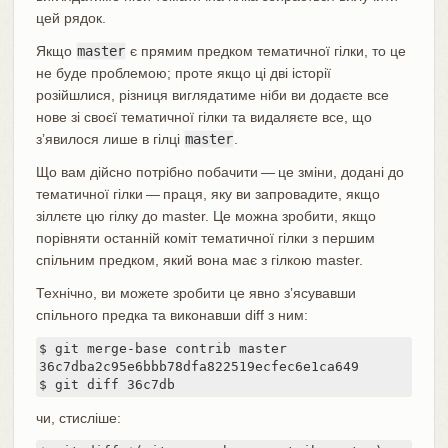
цей рядок.
Якщо
master
є прямим предком тематичної гілки, то це
не буде проблемою; проте якщо ці дві історії
розійшлися, різниця виглядатиме ніби ви додаєте все
нове зі своєї тематичної гілки та видаляєте все, що
зʼявилося лише в гілці
master
.
Що вам дійсно потрібно побачити — це зміни, додані до
тематичної гілки — праця, яку ви запровадите, якщо
зіллєте цю гілку до master. Це можна зробити, якщо
порівняти останній коміт тематичної гілки з першим
спільним предком, який вона має з гілкою master.
Технічно, ви можете зробити це явно зʼясувавши
спільного предка та виконавши diff з ним:
$ git merge-base contrib master

36c7dba2c95e6bbb78dfa822519ecfec6e1ca649

$ git diff 36c7db
чи, стисліше: