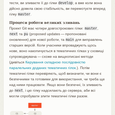
тести, ви зливаєте її до гілки
develop
; а вже коли вона
дійсно довела свою стабільність, ви перемотуєте вперед
гілку
master
.
Процеси роботи великих зливань
Проект Git має чотири довгострокових гілки:
master
,
next
та
pu
(proposed updates — пропоновані
оновлення) для нової роботи, та
main
для виправлень
старших версій. Коли учасники впроваджують щось
нове, воно накопичується в тематичних гілках у сховищі
супроводжувача — схоже на вищеописані методи
(дивіться
Керування складною послідовністю
паралельних доданих тематичних гілок.
). Потім
тематичні гілки перевіряють, щоб визначити, чи вони є
безпечними та готовими для використання, чи треба ще
над ними працювати. Якщо вони безпечні, їх зливають
до
next
, і цю гілку надсилають до сервера, аби всі
могли спробувати злити тематичні гілки разом.