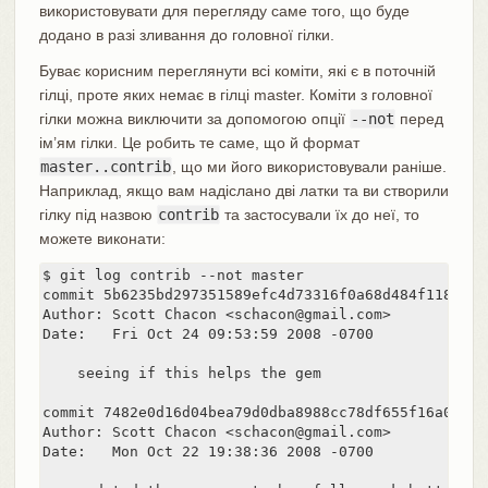
використовувати для перегляду саме того, що буде
додано в разі зливання до головної гілки.
Буває корисним переглянути всі коміти, які є в поточній
гілці, проте яких немає в гілці master. Коміти з головної
гілки можна виключити за допомогою опції
--not
перед
ім’ям гілки. Це робить те саме, що й формат
master..contrib
, що ми його використовували раніше.
Наприклад, якщо вам надіслано дві латки та ви створили
гілку під назвою
contrib
та застосували їх до неї, то
можете виконати:
$ git log contrib --not master

commit 5b6235bd297351589efc4d73316f0a68d484f118

Author: Scott Chacon <schacon@gmail.com>

Date:   Fri Oct 24 09:53:59 2008 -0700

    seeing if this helps the gem

commit 7482e0d16d04bea79d0dba8988cc78df655f16a0

Author: Scott Chacon <schacon@gmail.com>

Date:   Mon Oct 22 19:38:36 2008 -0700
