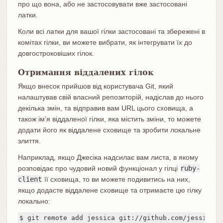
про що вона, або не застосовувати вже застосовані
латки.
Коли всі латки для вашої гілки застосовані та збережені в
комітах гілки, ви можете вибрати, як інтегрувати їх до
довгостроковіших гілок.
Отримання віддалених гілок
Якщо внесок прийшов від користувача Git, який
налаштував свій власний репозиторій, надіслав до нього
декілька змін, та відправив вам URL цього сховища, а
також ім’я віддаленої гілки, яка містить зміни, то можете
додати його як віддалене сховище та зробити локальне
злиття.
Наприклад, якщо Джесіка надсилає вам листа, в якому
розповідає про чудовий новий функціонал у гілці
ruby-
client
її сховища, то ви можете подивитись на них,
якщо додасте віддалене сховище та отримаєте цю гілку
локально:
$ git remote add jessica git://github.com/jessica/m