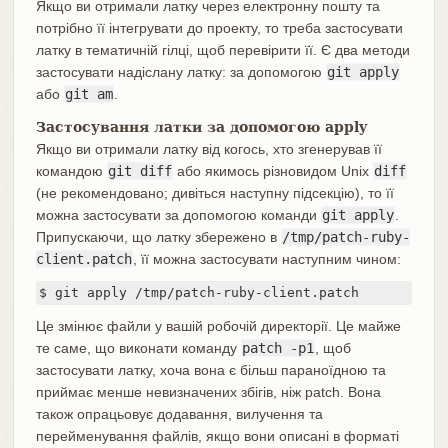
Якщо ви отримали латку через електронну пошту та
потрібно її інтегрувати до проекту, то треба застосувати
латку в тематичній гілці, щоб перевірити її. Є два методи
застосувати надіслану латку: за допомогою
git apply
або
git am
.
Застосування латки за допомогою apply
Якщо ви отримали латку від когось, хто згенерував її
командою
git diff
або якимось різновидом Unix
diff
(не рекомендовано; дивіться наступну підсекцію), то її
можна застосувати за допомогою команди
git apply
.
Припускаючи, що латку збережено в
/tmp/patch-ruby-
client.patch
, її можна застосувати наступним чином:
$ git apply /tmp/patch-ruby-client.patch
Це змінює файли у вашій робочій директорії. Це майже
те саме, що виконати команду
patch -p1
, щоб
застосувати латку, хоча вона є більш параноїдною та
приймає менше невизначених збігів, ніж patch. Вона
також опрацьовує додавання, вилучення та
перейменування файлів, якщо вони описані в форматі