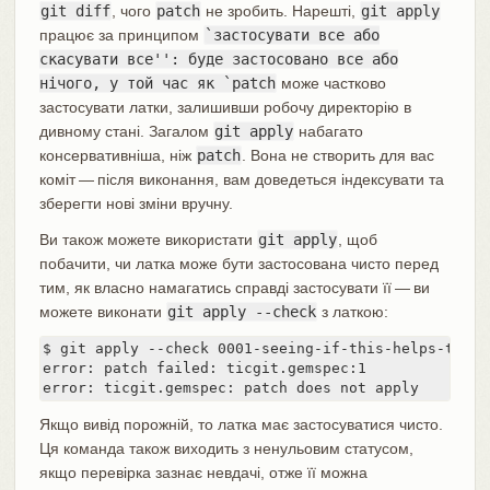
git diff
, чого
patch
не зробить. Нарешті,
git apply
працює за принципом
`застосувати все або
скасувати все'': буде застосовано все або
нічого, у той час як `patch
може частково
застосувати латки, залишивши робочу директорію в
дивному стані. Загалом
git apply
набагато
консервативніша, ніж
patch
. Вона не створить для вас
коміт — після виконання, вам доведеться індексувати та
зберегти нові зміни вручну.
Ви також можете використати
git apply
, щоб
побачити, чи латка може бути застосована чисто перед
тим, як власно намагатись справді застосувати її — ви
можете виконати
git apply --check
з латкою:
$ git apply --check 0001-seeing-if-this-helps-the-ge
error: patch failed: ticgit.gemspec:1

error: ticgit.gemspec: patch does not apply
Якщо вивід порожній, то латка має застосуватися чисто.
Ця команда також виходить з ненульовим статусом,
якщо перевірка зазнає невдачі, отже її можна