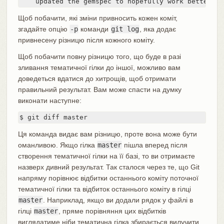
    updated the gemspec to hopefully work better
Щоб побачити, які зміни привносить кожен коміт,
згадайте опцію
-p
команди
git log
, яка додає
привнесену різницю після кожного коміту.
Щоб побачити повну різницю того, що буде в разі
зливання тематичної гілки до іншої, можливо вам
доведеться вдатися до хитрощів, щоб отримати
правильний результат. Вам може спасти на думку
виконати наступне:
$ git diff master
Ця команда видає вам різницю, проте вона може бути
оманливою. Якщо гілка
master
пішла вперед після
створення тематичної гілки на її базі, то ви отримаєте
назверх дивний результат. Так сталося через те, що Git
напряму порівнює відбитки останнього коміту поточної
тематичної гілки та відбиток останнього коміту в гілці
master
. Наприклад, якщо ви додали рядок у файлі в
гілці
master
, пряме порівняння цих відбитків
виглядатиме ніби тематична гілка збирається вилучити