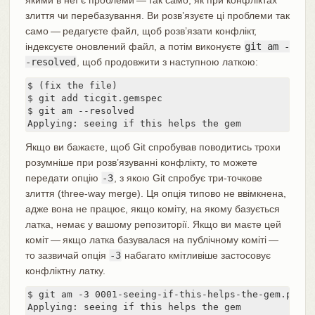
злиття чи перебазування. Ви розв’язуєте ці проблеми так
само — редагуєте файл, щоб розв’язати конфлікт,
індексуєте оновлений файл, а потім виконуєте
git am -
-resolved
, щоб продовжити з наступною латкою:
$ (fix the file)

$ git add ticgit.gemspec

$ git am --resolved

Applying: seeing if this helps the gem
Якщо ви бажаєте, щоб Git спробував поводитись трохи
розумніше при розв’язуванні конфлікту, то можете
передати опцію
-3
, з якою Git спробує три-точкове
злиття (three-way merge). Ця опція типово не ввімкнена,
адже вона не працює, якщо коміту, на якому базується
латка, немає у вашому репозиторії. Якщо ви маєте цей
коміт — якщо латка базувалася на публічному коміті —
то зазвичай опція
-3
набагато кмітливіше застосовує
конфліктну латку.
$ git am -3 0001-seeing-if-this-helps-the-gem.patch

Applying: seeing if this helps the gem
