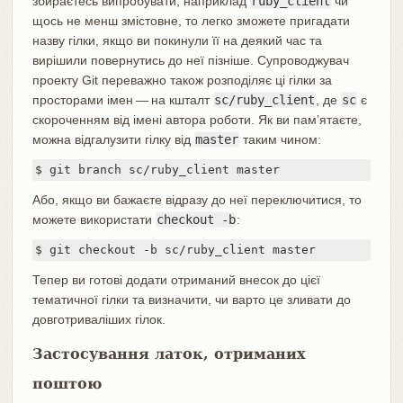
збираєтесь випробувати, наприклад
ruby_client
чи
щось не менш змістовне, то легко зможете пригадати
назву гілки, якщо ви покинули її на деякий час та
вирішили повернутись до неї пізніше. Супроводжувач
проекту Git переважно також розподіляє ці гілки за
просторами імен — на кшталт
sc/ruby_client
, де
sc
є
скороченням від імені автора роботи. Як ви памʼятаєте,
можна відгалузити гілку від
master
таким чином:
$ git branch sc/ruby_client master
Або, якщо ви бажаєте відразу до неї переключитися, то
можете використати
checkout -b
:
$ git checkout -b sc/ruby_client master
Тепер ви готові додати отриманий внесок до цієї
тематичної гілки та визначити, чи варто це зливати до
довготриваліших гілок.
Застосування латок, отриманих
поштою