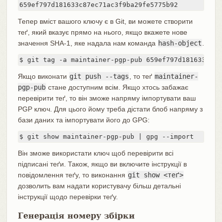
659ef797d181633c87ec71ac3f9ba29fe5775b92
Тепер вміст вашого ключу є в Git, ви можете створити
теґ, який вказує прямо на нього, якщо вкажете нове
значення SHA-1, яке надала нам команда
hash-object
.
$ git tag -a maintainer-pgp-pub 659ef797d181633c87e
Якщо виконати
git push --tags
, то теґ
maintainer-
pgp-pub
стане доступним всім. Якщо хтось забажає
перевірити теґ, то він зможе напряму імпортувати ваш
PGP ключ. Для цього йому треба дістати блоб напряму з
бази даних та імпортувати його до GPG:
$ git show maintainer-pgp-pub | gpg --import
Він зможе використати ключ щоб перевірити всі
підписані теґи. Також, якщо ви включите інструкції в
повідомлення теґу, то виконання
git show <теґ>
дозволить вам надати користувачу більш детальні
інструкції щодо перевірки теґу.
Генерація номеру збірки