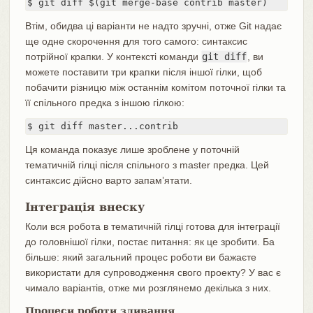
$ git diff $(git merge-base contrib master)
Втім, обидва ці варіанти не надто зручні, отже Git надає
ще одне скорочення для того самого: синтаксис
потрійної крапки. У контексті команди
git diff
, ви
можете поставити три крапки після іншої гілки, щоб
побачити різницю між останнім комітом поточної гілки та
її спільного предка з іншою гілкою:
$ git diff master...contrib
Ця команда показує лише зроблене у поточній
тематичній гілці після спільного з master предка. Цей
синтаксис дійсно варто запамʼятати.
Інтеграція внеску
Коли вся робота в тематичній гілці готова для інтеграції
до головнішої гілки, постає питання: як це зробити. Ба
більше: який загальний процес роботи ви бажаєте
використати для супроводження свого проекту? У вас є
чимало варіантів, отже ми розглянемо декілька з них.
Процеси роботи зливання