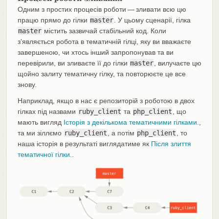
Одним з простих процесів роботи — зливати всю цю
працю прямо до гілки
master
. У цьому сценарії, гілка
master
містить зазвичай стабільний код. Коли
зʼявляється робота в тематичній гілці, яку ви вважаєте
завершеною, чи хтось інший запропонував та ви
перевірили, ви зливаєте її до гілки
master
, вилучаєте цю
щойно залиту тематичну гілку, та повторюєте це все
знову.
Наприклад, якщо в нас є репозиторій з роботою в двох
гілках під назвами
ruby_client
та
php_client
, що
мають вигляд
Історія з декількома тематичними гілками.
,
та ми зіллємо
ruby_client
, а потім
php_client
, то
наша історія в результаті виглядатиме як
Після злиття
тематичної гілки.
.