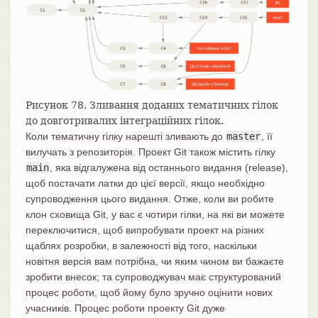
Рисунок 78. Зливання доданих тематичних гілок
до довготривалих інтеграційних гілок.
Коли тематичну гілку нарешті зливають до
master
, її
вилучать з репозиторія. Проект Git також містить гілку
main
, яка відгалужена від останнього видання (release),
щоб постачати латки до цієї версії, якщо необхідно
супроводження цього видання. Отже, коли ви робите
клон сховища Git, у вас є чотири гілки, на які ви можете
переключитися, щоб випробувати проект на різних
щаблях розробки, в залежності від того, наскільки
новітня версія вам потрібна, чи яким чином ви бажаєте
зробити внесок; та супроводжувач має структурований
процес роботи, щоб йому було зручно оцінити нових
учасників. Процес роботи проекту Git дуже