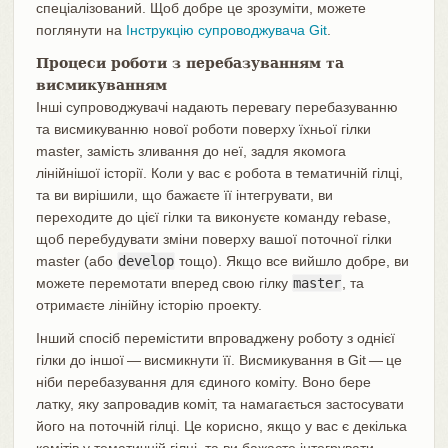
спеціалізований. Щоб добре це зрозуміти, можете
поглянути на
Інструкцію супроводжувача Git
.
Процеси роботи з перебазуванням та
висмикуванням
Інші супроводжувачі надають перевагу перебазуванню
та висмикуванню нової роботи поверху їхньої гілки
master, замість зливання до неї, задля якомога
лінійнішої історії. Коли у вас є робота в тематичній гілці,
та ви вирішили, що бажаєте її інтегрувати, ви
переходите до цієї гілки та виконуєте команду rebase,
щоб перебудувати зміни поверху вашої поточної гілки
master (або
develop
тощо). Якщо все вийшло добре, ви
можете перемотати вперед свою гілку
master
, та
отримаєте лінійну історію проекту.
Інший спосіб перемістити впроваджену роботу з однієї
гілки до іншої — висмикнути її. Висмикування в Git — це
ніби перебазування для єдиного коміту. Воно бере
латку, яку запровадив коміт, та намагається застосувати
його на поточній гілці. Це корисно, якщо у вас є декілька
комітів у тематичній гілці, та ви бажаєте інтегрувати