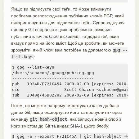
Якщо ви підписуєте свої теґи, то може виникнути
проблема розповсюдження публічних ключів PGP, який
використовується для підписання теґів. Супроводжувач
проекту Git впорався з цією проблемою: включив
публічний ключ як блоб в сховищі, та додав теґ, який
вказує прямо на його вміст. Щоб це зробити, ви можете
зрозуміти, який ключ вам потрібен за допомогою
gpg --
list-keys
:
$ gpg --list-keys

/Users/schacon/.gnupg/pubring.gpg

---------------------------------

pub   1024D/F721C45A 2009-02-09 [expires: 2010-02-09
uid                  Scott Chacon <schacon@gmail.com
sub   2048g/45D02282 2009-02-09 [expires: 2010-02-0
Потім, ви можете напряму імпортувати ключ до бази
даних Git, якщо експортуєте його та пропустити через
команду
git hash-object
, яка записує новий блоб з
його вмістом до Git та видає SHA-1 цього блобу:
$ gpg -a --export F721C45A | git hash-object -w --st