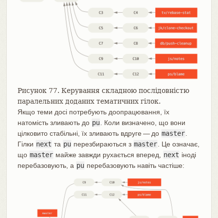
Рисунок 77. Керування складною послідовністю
паралельних доданих тематичних гілок.
Якщо теми досі потребують доопрацювання, їх
натомість зливають до
pu
. Коли визначено, що вони
цілковито стабільні, їх зливають вдруге — до
master
.
Гілки
next
та
pu
перезбираються з
master
. Це означає,
що
master
майже завжди рухається вперед,
next
іноді
перебазовують, а
pu
перебазовують навіть частіше: