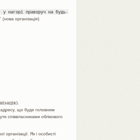
' у нагорі праворуч на будь-
' (нова організація).
нізація).
 адресу, що буде головним
бути співвласниками облікового
ї організації. Як і особисті