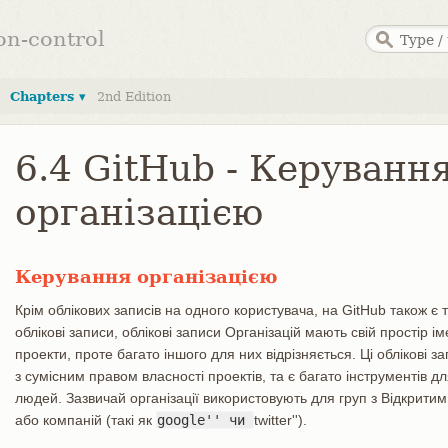
ion-control
Chapters ▾
2nd Edition
6.4 GitHub - Керуванн
організацією
Керування організацією
Крім облікових записів на одного користувача, на GitHub також є та
облікові записи, облікові записи Організацій мають свій простір іме
проекти, проте багато іншого для них відрізняється. Ці облікові
з сумісним правом власності проектів, та є багато інструментів 
людей. Зазвичай організації використовують для груп з Відкритим
або компаній (такі як
google'' чи
twitter'').