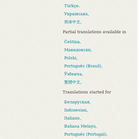
Türkçe
.
Українська
,
简体中文
,
Partial translations available in
Čeština
,
Македонски
,
Polski
,
Português (Brasil)
,
Ўзбекча
,
繁體中文
,
Translations started for
Беларуская
,
Indonesian
,
Italiano
,
Bahasa Melayu
,
Português (Portugal)
.