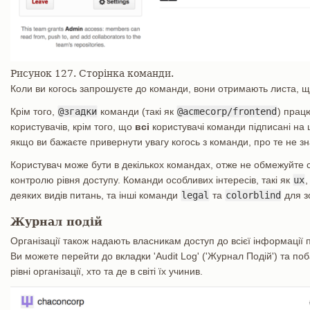
Рисунок 127. Сторінка команди.
Коли ви когось запрошуєте до команди, вони отримають листа, щ
Крім того,
@згадки
команди (такі як
@acmecorp/frontend
) прац
користувачів, крім того, що
всі
користувачі команди підписані на 
якщо ви бажаєте привернути увагу когось з команди, про те не зн
Користувач може бути в декількох командах, отже не обмежуйте 
контролю рівня доступу. Команди особливих інтересів, такі як
ux
деяких видів питань, та інші команди
legal
та
colorblind
для зо
Журнал подій
Організації також надають власникам доступ до всієї інформації пр
Ви можете перейти до вкладки 'Audit Log' ('Журнал Подій') та поба
рівні організації, хто та де в світі їх учинив.