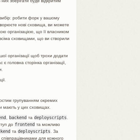
в них зберігати буде відкритим
 вибір: робити форк у вашому
створюєте нові сховища, ви можете
кою організацією, що її власником
 всіма сховищами, що ви створили
шої організації щоб трохи додати
с є головна сторінка організації,
и.
ії.
ростим групуванням окремих
юди мають у цих сховищах.
end
,
backend
та
deployscripts
.
ступ до
frontend
та можливо
ckend
та
deployscripts
. За
и співпрацівниками для кожного