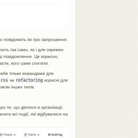
о повідомить їм про запрошення.
юють так само, як і для окремих
ці повідомлення. Це корисно,
аєте, кого саме спитати.
себе тільки командами для
,
css
чи
refactoring
корисні для
всім інших типів.
о те, що діялося в організації.
чити всі події, які відбувалися на