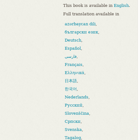
This book is available in
English
.
Full translation available in
azərbaycan dili
,
български език
,
Deutsch
,
Español
,
فارسی
,
Français
,
Ελληνικά
,
日本語
,
한국어
,
Nederlands
,
Русский
,
Slovenščina
,
Српски
,
Svenska
,
Tagalog
,