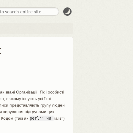
я
к звані Організації. Як і особисті
н, в якому існують усі їхні
 записи представляють групу людей
для керування підгрупами цих
 Кодом (такі як
perl'' чи
rails'')