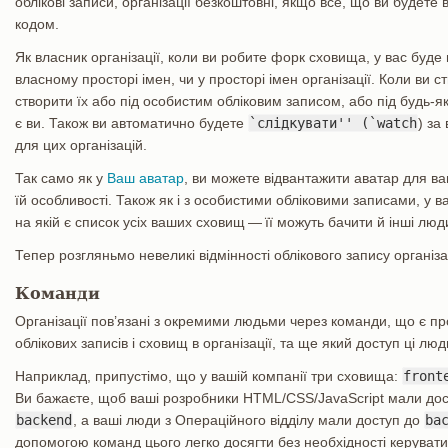
облікові записи, організації безкоштовні, якщо все, що ви будете 
кодом.
Як власник організації, коли ви робите форк сховища, у вас буде
власному просторі імен, чи у просторі імен організації. Коли ви 
створити їх або під особистим обліковим записом, або під будь-я
є ви. Також ви автоматично будете
`слідкувати'' (`watch
) за
для цих організацій.
Так само як у
Ваш аватар
, ви можете відвантажити аватар для ва
їй особливості. Також як і з особистими обліковими записами, у ва
на якій є список усіх ваших сховищ — її можуть бачити й інші люд
Тепер розгляньмо невеликі відмінності облікового запису організац
Команди
Організації пов’язані з окремими людьми через команди, що є п
облікових записів і сховищ в організації, та ще який доступ ці л
Наприклад, припустімо, що у вашій компанії три сховища:
front
Ви бажаєте, щоб ваші розробники HTML/CSS/JavaScript мали до
backend
, а ваші люди з Операційного відділу мали доступ до
ba
допомогою команд цього легко досягти без необхідності керуват