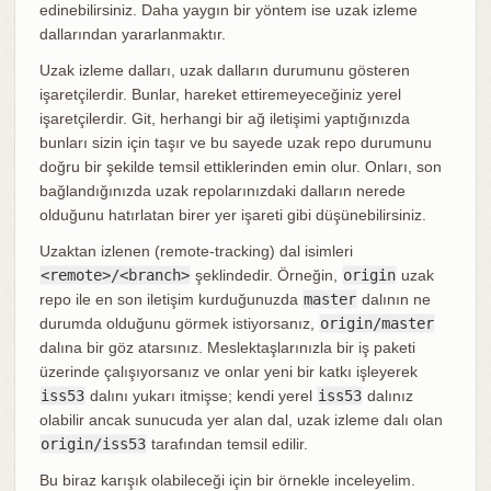
edinebilirsiniz. Daha yaygın bir yöntem ise uzak izleme
dallarından yararlanmaktır.
Uzak izleme dalları, uzak dalların durumunu gösteren
işaretçilerdir. Bunlar, hareket ettiremeyeceğiniz yerel
işaretçilerdir. Git, herhangi bir ağ iletişimi yaptığınızda
bunları sizin için taşır ve bu sayede uzak repo durumunu
doğru bir şekilde temsil ettiklerinden emin olur. Onları, son
bağlandığınızda uzak repolarınızdaki dalların nerede
olduğunu hatırlatan birer yer işareti gibi düşünebilirsiniz.
Uzaktan izlenen (remote-tracking) dal isimleri
<remote>/<branch>
şeklindedir. Örneğin,
origin
uzak
repo ile en son iletişim kurduğunuzda
master
dalının ne
durumda olduğunu görmek istiyorsanız,
origin/master
dalına bir göz atarsınız. Meslektaşlarınızla bir iş paketi
üzerinde çalışıyorsanız ve onlar yeni bir katkı işleyerek
iss53
dalını yukarı itmişse; kendi yerel
iss53
dalınız
olabilir ancak sunucuda yer alan dal, uzak izleme dalı olan
origin/iss53
tarafından temsil edilir.
Bu biraz karışık olabileceği için bir örnekle inceleyelim.