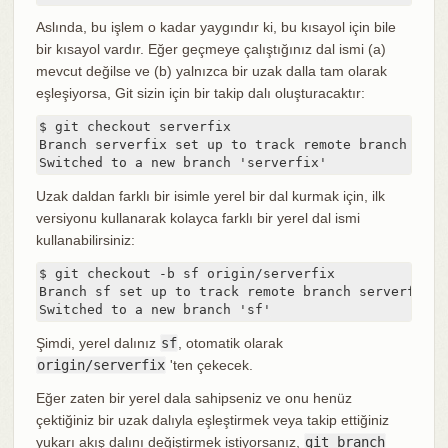
Aslında, bu işlem o kadar yaygındır ki, bu kısayol için bile
bir kısayol vardır. Eğer geçmeye çalıştığınız dal ismi (a)
mevcut değilse ve (b) yalnızca bir uzak dalla tam olarak
eşleşiyorsa, Git sizin için bir takip dalı oluşturacaktır:
$ git checkout serverfix

Branch serverfix set up to track remote branch serv
Switched to a new branch 'serverfix'
Uzak daldan farklı bir isimle yerel bir dal kurmak için, ilk
versiyonu kullanarak kolayca farklı bir yerel dal ismi
kullanabilirsiniz:
$ git checkout -b sf origin/serverfix

Branch sf set up to track remote branch serverfix f
Switched to a new branch 'sf'
Şimdi, yerel dalınız
sf
, otomatik olarak
origin/serverfix
'ten çekecek.
Eğer zaten bir yerel dala sahipseniz ve onu henüz
çektiğiniz bir uzak dalıyla eşleştirmek veya takip ettiğiniz
yukarı akış dalını değiştirmek istiyorsanız,
git branch