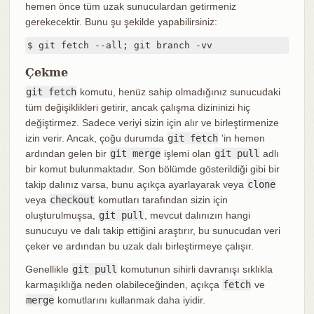
hemen önce tüm uzak sunuculardan getirmeniz
gerekecektir. Bunu şu şekilde yapabilirsiniz:
$ git fetch --all; git branch -vv
Çekme
git fetch
komutu, henüz sahip olmadığınız sunucudaki
tüm değişiklikleri getirir, ancak çalışma dizininizi hiç
değiştirmez. Sadece veriyi sizin için alır ve birleştirmenize
izin verir. Ancak, çoğu durumda
git fetch
'in hemen
ardından gelen bir
git merge
işlemi olan
git pull
adlı
bir komut bulunmaktadır. Son bölümde gösterildiği gibi bir
takip dalınız varsa, bunu açıkça ayarlayarak veya
clone
veya
checkout
komutları tarafından sizin için
oluşturulmuşsa,
git pull
, mevcut dalınızın hangi
sunucuyu ve dalı takip ettiğini araştırır, bu sunucudan veri
çeker ve ardından bu uzak dalı birleştirmeye çalışır.
Genellikle
git pull
komutunun sihirli davranışı sıklıkla
karmaşıklığa neden olabileceğinden, açıkça
fetch
ve
merge
komutlarını kullanmak daha iyidir.