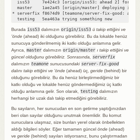
  iss53     7e424c3 [origin/iss53: ahead 2] forgot 
  master    1ae2a45 [origin/master] deploying index 
* serverfix f8674d9 [teamone/server-fix-good: ahead
  testing   5ea463a trying something new
Burada
iss53
dalımızın
origin/iss53
ü takip ettiğini ve
'önde
(ahead) iki olduğunu görebiliriz. Bu da lokalde henüz
sunucuya gönderilmemiş iki katkı olduğu anlamına gelir.
Ayrıca,
master
dalımızın
origin/master
ı takip ettiğini ve
güncel olduğunu görebiliriz. Sonrasında,
serverfix
dalımızın
teamone
sunucusundaki
server-fix-good
dalını takip ettiğini ve 'önde
(ahead) üç,
geride
(behind) bir
olduğunu görebiliriz. Bu da henüz birleştirmediğimiz bir
katkı olduğu ve lokalde henüz göndermediğimiz üç katkı
olduğu anlamına gelir. Son olarak,
testing
dalımızın
herhangi bir uzak dalı takip etmediğini görebiliriz.
Bu sayıların, her sunucudan en son getirme yaptığınızdan
beri olan sayılar olduğunu unutmak önemlidir. Bu komut
sunuculara ulaşmaz, size bunları yerel olarak önbellekten
aldığı bilgileri söyler. Eğer tamamen güncel
önde
(ahead)
ve
geride
(behind) sayıları istiyorsanız, bunu çalıştırmadan