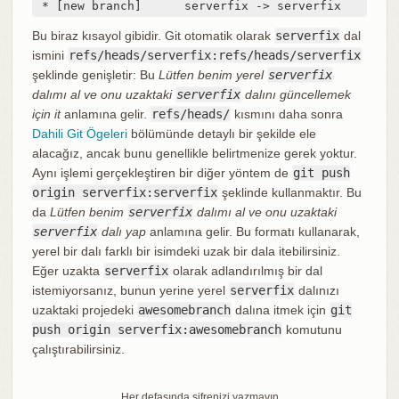
 * [new branch]      serverfix -> serverfix
Bu biraz kısayol gibidir. Git otomatik olarak
serverfix
dal
ismini
refs/heads/serverfix:refs/heads/serverfix
şeklinde genişletir: Bu
Lütfen benim yerel
serverfix
dalımı al ve onu uzaktaki
serverfix
dalını güncellemek
için it
anlamına gelir.
refs/heads/
kısmını daha sonra
Dahili Git Ögeleri
bölümünde detaylı bir şekilde ele
alacağız, ancak bunu genellikle belirtmenize gerek yoktur.
Aynı işlemi gerçekleştiren bir diğer yöntem de
git push
origin serverfix:serverfix
şeklinde kullanmaktır. Bu
da
Lütfen benim
serverfix
dalımı al ve onu uzaktaki
serverfix
dalı yap
anlamına gelir. Bu formatı kullanarak,
yerel bir dalı farklı bir isimdeki uzak bir dala itebilirsiniz.
Eğer uzakta
serverfix
olarak adlandırılmış bir dal
istemiyorsanız, bunun yerine yerel
serverfix
dalınızı
uzaktaki projedeki
awesomebranch
dalına itmek için
git
push origin serverfix:awesomebranch
komutunu
çalıştırabilirsiniz.
Her defasında şifrenizi yazmayın