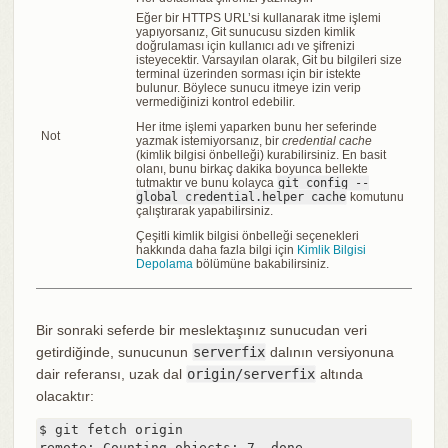
Eğer bir HTTPS URL’si kullanarak itme işlemi
yapıyorsanız, Git sunucusu sizden kimlik
doğrulaması için kullanıcı adı ve şifrenizi
isteyecektir. Varsayılan olarak, Git bu bilgileri size
terminal üzerinden sorması için bir istekte
bulunur. Böylece sunucu itmeye izin verip
vermediğinizi kontrol edebilir.
Her itme işlemi yaparken bunu her seferinde
Not
yazmak istemiyorsanız, bir
credential cache
(kimlik bilgisi önbelleği) kurabilirsiniz. En basit
olanı, bunu birkaç dakika boyunca bellekte
tutmaktır ve bunu kolayca
git config --
global credential.helper cache
komutunu
çalıştırarak yapabilirsiniz.
Çeşitli kimlik bilgisi önbelleği seçenekleri
hakkında daha fazla bilgi için
Kimlik Bilgisi
Depolama
bölümüne bakabilirsiniz.
Bir sonraki seferde bir meslektaşınız sunucudan veri
getirdiğinde, sunucunun
serverfix
dalının versiyonuna
dair referansı, uzak dal
origin/serverfix
altında
olacaktır:
$ git fetch origin

remote: Counting objects: 7, done.
