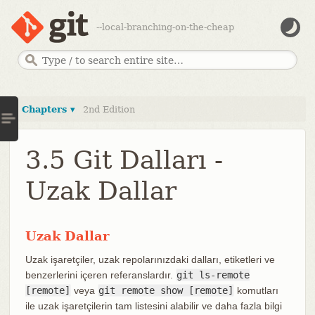
--local-branching-on-the-cheap
Chapters ▾
2nd Edition
3.5 Git Dalları -
Uzak Dallar
Uzak Dallar
Uzak işaretçiler, uzak repolarınızdaki dalları, etiketleri ve
benzerlerini içeren referanslardır.
git ls-remote
[remote]
veya
git remote show [remote]
komutları
ile uzak işaretçilerin tam listesini alabilir ve daha fazla bilgi