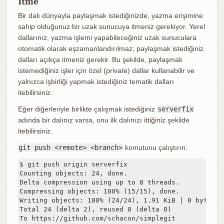
İtme
Bir dalı dünyayla paylaşmak istediğinizde, yazma erişimine
sahip olduğunuz bir uzak sunucuya itmeniz gerekiyor. Yerel
dallarınız, yazma işlemi yapabileceğiniz uzak sunuculara
otomatik olarak eşzamanlandırılmaz; paylaşmak istediğiniz
dalları açıkça itmeniz gerekir. Bu şekilde, paylaşmak
istemediğiniz işler için özel (private) dallar kullanabilir ve
yalnızca işbirliği yapmak istediğiniz tematik dalları
itebilirsiniz.
Eğer diğerleriyle birlikte çalışmak istediğiniz
serverfix
adında bir dalınız varsa, onu ilk dalınızı ittiğiniz şekilde
itebilirsiniz.
git push <remote> <branch>
komutunu çalıştırın:
$ git push origin serverfix

Counting objects: 24, done.

Delta compression using up to 8 threads.

Compressing objects: 100% (15/15), done.

Writing objects: 100% (24/24), 1.91 KiB | 0 bytes/s,
Total 24 (delta 2), reused 0 (delta 0)

To https://github.com/schacon/simplegit
