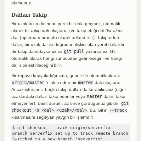
olursunuz.
Dalları Takip
Bir uzak takip dalından yerel bir dala geçmek, otomatik
olarak bir
takip dalı
oluşturur (ve takip ettiği dal
üst-akım
dalı
(upstream branch) olarak adlandırılır). Takip eden
dallar, bir uzak dal ile doğrudan ilişkisi olan yerel dallardır.
Bir takip dalındaysanız ve
git pull
yazarsanız, Git
otomatik olarak hangi sunucudan getirileceğini ve hangi
dalın birleştirileceğini bilir.
Bir repoyu kopyaladığınızda, genellikle otomatik olarak
origin/master
'ı takip eden bir
master
dalı oluşturur.
Ancak isterseniz başka takip dalları da kurabilirsiniz (diğer
uzaklardaki dalları takip edenler veya
master
dalını takip
etmeyenler). Basit durum, az önce gördüğünüz gibidir:
git
checkout -b <dal> <uzak>/<dal>
. Bu, Git’in
--track
kısaltmasını sağlayan yaygın bir işlemdir:
$ git checkout --track origin/serverfix

Branch serverfix set up to track remote branch serv
Switched to a new branch 'serverfix'