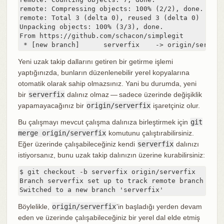
remote: Compressing objects: 100% (2/2), done.

remote: Total 3 (delta 0), reused 3 (delta 0)

Unpacking objects: 100% (3/3), done.

From https://github.com/schacon/simplegit

 * [new branch]      serverfix    -> origin/serverf
Yeni uzak takip dallarını getiren bir getirme işlemi
yaptığınızda, bunların düzenlenebilir yerel kopyalarına
otomatik olarak sahip olmazsınız. Yani bu durumda, yeni
bir
serverfix
dalınız olmaz — sadece üzerinde değişiklik
yapamayacağınız bir
origin/serverfix
işaretçiniz olur.
Bu çalışmayı mevcut çalışma dalınıza birleştirmek için
git
merge origin/serverfix
komutunu çalıştırabilirsiniz.
Eğer üzerinde çalışabileceğiniz kendi
serverfix
dalınızı
istiyorsanız, bunu uzak takip dalınızın üzerine kurabilirsiniz:
$ git checkout -b serverfix origin/serverfix

Branch serverfix set up to track remote branch serv
Switched to a new branch 'serverfix'
Böylelikle,
origin/serverfix
'in başladığı yerden devam
eden ve üzerinde çalışabileceğiniz bir yerel dal elde etmiş