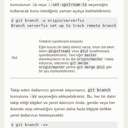
komutunun
-u
veya
--set-upstream-to
seçeneğini
kullanarak bunu istediğiniz zaman açıkça belirtebilirsiniz.
$ git branch -u origin/serverfix

Branch serverfix set up to track remote branch serv
Üstakım (upstream) kısayolu
Eğer kurulu bir takip dalınız varsa, onun üst-akım
dalını
@{upstream}
veya
@{u}
kısaltmasıyla
işaretleyebilirsiniz. Yani eğer
master
Not
dalındaysanız ve bu dal
origin/master
'ı takip
ediyorsa, isterseniz
git merge 
origin/master
yerine
git merge @{u}
gibi
bir şey söyleyebilirsiniz.
Takip eden dallarınızı görmek istiyorsanız,
git branch
komutuna
-vv
seçeneğini ekleyebilirsiniz. Bu, her bir dalın
takip ettiği bilgileri ve yerel dalınızın önde, geride veya her
ikisinde olup olmadığını içeren daha fazla bilgiyle birlikte
yerel dallarınızı listeleyecektir.
$ git branch -vv
