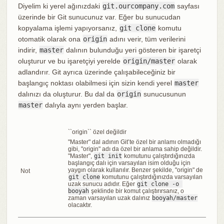
Diyelim ki yerel ağınızdaki
git.ourcompany.com
sayfası
üzerinde bir Git sunucunuz var. Eğer bu sunucudan
kopyalama işlemi yapıyorsanız,
git clone
komutu
otomatik olarak ona
origin
adını verir, tüm verilerini
indirir,
master
dalının bulunduğu yeri gösteren bir işaretçi
oluşturur ve bu işaretçiyi yerelde
origin/master
olarak
adlandırır. Git ayrıca üzerinde çalışabileceğiniz bir
başlangıç noktası olabilmesi için sizin kendi yerel
master
dalınızı da oluşturur. Bu dal da
origin
sunucusunun
master
dalıyla aynı yerden başlar.
``origin`` özel değildir
"Master" dal adının Git’te özel bir anlamı olmadığı
gibi, "origin" adı da özel bir anlama sahip değildir.
"Master",
git init
komutunu çalıştırdığınızda
başlangıç dalı için varsayılan isim olduğu için
yaygın olarak kullanılır. Benzer şekilde, "origin" de
Not
git clone
komutunu çalıştırdığınızda varsayılan
uzak sunucu adıdır. Eğer
git clone -o 
booyah
şeklinde bir komut çalıştırırsanız, o
zaman varsayılan uzak dalınız
booyah/master
olacaktır.