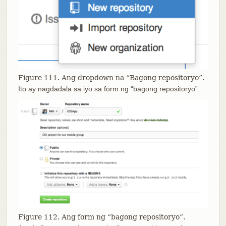
Figure 111. Ang dropdown na “Bagong repositoryo”.
Ito ay nagdadala sa iyo sa form ng “bagong repositoryo”:
Figure 112. Ang form ng “bagong repositoryo”.