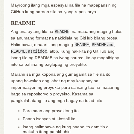
Mayroong ilang mga espesyal na file na mapapansin ng
GitHub kung naroon sila sa iyong repositoryo.
README
Ang una ay ang file na
README
, na maaaring maging halos
sa anumang format na nakikilala ng GitHub bilang prosa.
Halimbawa, maaari itong maging
README
,
README.md
,
README.asciidoc
, atbp. Kung nakikita ng GitHub ang
isang file ng README sa iyong source, ito ay magbibigay
nito sa pahina ng paglapag ng proyekto.
Marami sa mga kopona ang gumagamit sa file na ito
upang hawakan ang lahat ng may kaugnay na
impormasyon ng proyekto para sa isang tao na maaaring
bago sa repositoryo o proyekto. Kasama sa
pangkalahatang ito ang mga bagay na tulad nito:
Para saan ang proyektong ito
Paano isaayos at i-install ito
Isang halimbawa ng kung paano ito gamitin o
makuha itong patakbuhin