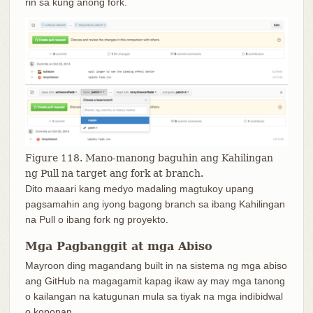
rin sa kung anong fork.
Figure 118. Mano-manong baguhin ang Kahilingan
ng Pull na target ang fork at branch.
Dito maaari kang medyo madaling magtukoy upang
pagsamahin ang iyong bagong branch sa ibang Kahilingan
na Pull o ibang fork ng proyekto.
Mga Pagbanggit at mga Abiso
Mayroon ding magandang built in na sistema ng mga abiso
ang GitHub na magagamit kapag ikaw ay may mga tanong
o kailangan na katugunan mula sa tiyak na mga indibidwal
o koponan.