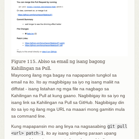
Figure 115. Abiso sa email ng isang bagong
Kahilingan na Pull.
Mayroong ilang mga bagay na napapansin tungkol sa
email na ito. Ito ay magbibigay sa iyo ng isang maliit na
diffstat - isang listahan ng mga file na nagbago sa
Kahilingan na Pull at kung gaano. Nagbibigay ito sa iyo ng
isang link sa Kahilingan na Pull sa GitHub. Nagbibigay din
ito sa iyo ng ilang mga URL na maaari mong gamitin mula
sa command line.
Kung mapapansin mo ang linya na nagsasabing
git pull
<url> patch-1
, ito ay isang simpleng paraan upang