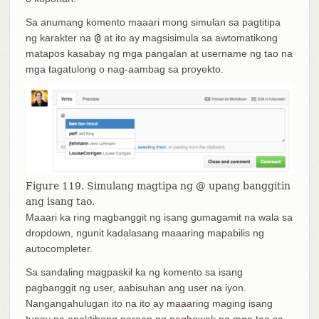
Sa anumang komento maaari mong simulan sa pagtitipa
ng karakter na
@
at ito ay magsisimula sa awtomatikong
matapos kasabay ng mga pangalan at username ng tao na
mga tagatulong o nag-aambag sa proyekto.
Figure 119. Simulang magtipa ng @ upang banggitin
ang isang tao.
Maaari ka ring magbanggit ng isang gumagamit na wala sa
dropdown, ngunit kadalasang maaaring mapabilis ng
autocompleter.
Sa sandaling magpaskil ka ng komento sa isang
pagbanggit ng user, aabisuhan ang user na iyon.
Nangangahulugan ito na ito ay maaaring maging isang
tunay na epektibong paraan ng paghawak ng mga tao sa