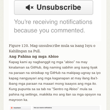
Figure 120. Mag-unsubscribe mula sa isang Isyu o
Kahilingan na Pull.
Ang Pahina ng mga Abiso
Kapag kami ay nagbanggit ng mga “abiso” na may
kinalaman sa GitHub, ibig naming sabihin ang isang tiyak
na paraan na sinisikap ng GitHub na makipag-ugnay sa iyo
kapag nangyayari ang mga kaganapan at may ilang iba’t-
ibang mga paraan na maaari mong isaayos ang mga ito.
Kung pupunta sa sa tab na “Sentro ng Abiso” mula sa
pahina ng settings, makikita mo ang ilan sa mga opsyon na
mayroon ka.