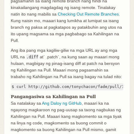
pagsamahin sa isang remote branch nang hindi na
kinakailangang magdagdag ng isang remote. Tinalakay
natin ito nang mabilis sa
Checking Out Remote Branches
.
Kung naisin mo, maaari kang lumikha at lumipat sa isang
branch ng paksa at pagkatapos ay patakbuhin ang utos na
ito upang magsama sa mga pagbabago sa Kahilingan na
Pull.
Ang iba pang mga kagiliw-giliw na mga URL ay ang mga
URL na
.diff
at` .patch`, na kung saan ay maaari mong
hulaan, magbigay ng pinag-isang diff at patch na bersyon
ng Kahilingan na Pull. Maaari mong pagsamahin sa
trabaho ng Kahilingan na Pull sa isang bagay na tulad nito:
$ curl http://github.com/tonychacon/fade/pull/1.pat
Pangangasiwa sa Kahilingan na Pull
Sa natalakay sa
Ang Daloy ng GitHub
, maaari ka na
ngayong magkaroon ng pag-uusap sa taong nagbukas ng
Kahilingan na Pull. Maaari kang magkomento sa mga tiyak
na linya ng code, magkomento sa buong commit o
magkomento sa buong Kahilingan na Pull mismo, gamit