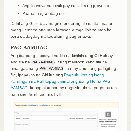
Ang lisensya na ibinibigay sa ilalim ng proyekto
Paano mag-ambag dito
Dahil ang GitHub ay magre-render ng file na ito, maaari
mong i-embed ang mga larawan o mga link sa mga ito
para sa dagdag na kadalian ng pag-unawa.
PAG-AAMBAG
Ang iba pang espesyal na file na kinikilala ng GitHub ay
ang file na
PAG-AAMBAG
. Kung mayroon kang file na
pinangalanang
PAG-AAMBAG
na may anumang palugit ng
file, ipapakita ng GitHub ang
Pagbubukas ng isang
Kahilingan na Pull kapag umiiral ang isang file na PAG-
AAMBAG.
kapag sinuman ay nagsisimula sa pagbubukas
ng isang Kahilingan na Pull.