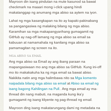
Mayroon din isang pindutan na mute kasunod sa bawat
checkmark na maaari mong i-click upang hindi
makatanggap ng anumang mga abiso sa aytem na iyon.
Lahat ng mga kasangkapan na ito ay kapaki-pakinabang
sa pangangasiwa ng malaking bilang ng mga abiso.
Karamihan sa mga makapangyarihang gumagamit ng
GitHub ay nag-off lamang ng mga abiso sa email sa
kabuuan at namamahala ng kanilang mga abiso sa
pamamagitan ng screen na ito.
MGA ABISO SA EMAIL
Ang mga abiso sa Email ay ang ibang paraan na
mapangasiwaan mo ang mga abiso sa GitHub. Kung ini-off
mo ito makakakuha ka ng mga email sa bawat abiso.
Nakikita natin ang mga halimbawa nito sa
Mga komento
naipadala bilang mga abiso sa email
at
Abiso sa email ng
isang bagong Kahilingan na Pull.
. Ang mga email ay ma-
thread din nang mabuti, na maganda kung ika’y
gumagamit ng isang kliyente ng pag-thread ng email.
Mayroon ding isang makatarungang dami ng metadata na