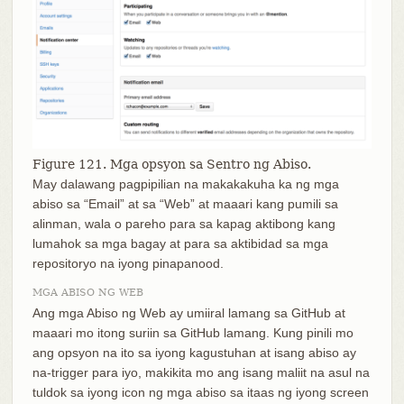
Figure 121. Mga opsyon sa Sentro ng Abiso.
May dalawang pagpipilian na makakakuha ka ng mga
abiso sa “Email” at sa “Web” at maaari kang pumili sa
alinman, wala o pareho para sa kapag aktibong kang
lumahok sa mga bagay at para sa aktibidad sa mga
repositoryo na iyong pinapanood.
MGA ABISO NG WEB
Ang mga Abiso ng Web ay umiiral lamang sa GitHub at
maaari mo itong suriin sa GitHub lamang. Kung pinili mo
ang opsyon na ito sa iyong kagustuhan at isang abiso ay
na-trigger para iyo, makikita mo ang isang maliit na asul na
tuldok sa iyong icon ng mga abiso sa itaas ng iyong screen