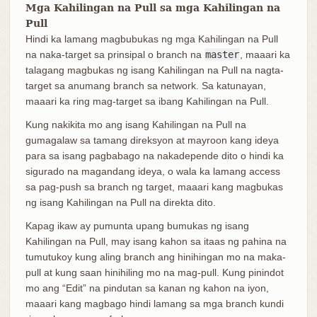
Mga Kahilingan na Pull sa mga Kahilingan na
Pull
Hindi ka lamang magbubukas ng mga Kahilingan na Pull
na naka-target sa prinsipal o branch na
master
, maaari ka
talagang magbukas ng isang Kahilingan na Pull na nagta-
target sa anumang branch sa network. Sa katunayan,
maaari ka ring mag-target sa ibang Kahilingan na Pull.
Kung nakikita mo ang isang Kahilingan na Pull na
gumagalaw sa tamang direksyon at mayroon kang ideya
para sa isang pagbabago na nakadepende dito o hindi ka
sigurado na magandang ideya, o wala ka lamang access
sa pag-push sa branch ng target, maaari kang magbukas
ng isang Kahilingan na Pull na direkta dito.
Kapag ikaw ay pumunta upang bumukas ng isang
Kahilingan na Pull, may isang kahon sa itaas ng pahina na
tumutukoy kung aling branch ang hinihingan mo na maka-
pull at kung saan hinihiling mo na mag-pull. Kung pinindot
mo ang “Edit” na pindutan sa kanan ng kahon na iyon,
maaari kang magbago hindi lamang sa mga branch kundi