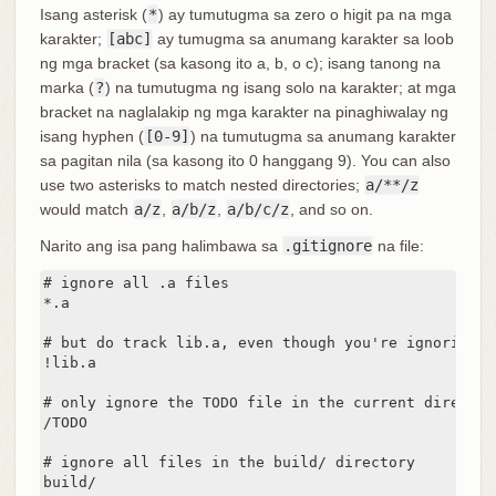
Isang asterisk (
*
) ay tumutugma sa zero o higit pa na mga
karakter;
[abc]
ay tumugma sa anumang karakter sa loob
ng mga bracket (sa kasong ito a, b, o c); isang tanong na
marka (
?
) na tumutugma ng isang solo na karakter; at mga
bracket na naglalakip ng mga karakter na pinaghiwalay ng
isang hyphen (
[0-9]
) na tumutugma sa anumang karakter
sa pagitan nila (sa kasong ito 0 hanggang 9). You can also
use two asterisks to match nested directories;
a/**/z
would match
a/z
,
a/b/z
,
a/b/c/z
, and so on.
Narito ang isa pang halimbawa sa
.gitignore
na file:
# ignore all .a files

*.a

# but do track lib.a, even though you're ignoring .
!lib.a

# only ignore the TODO file in the current director
/TODO

# ignore all files in the build/ directory

build/
