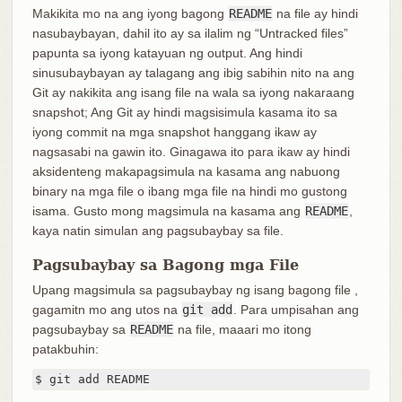
Makikita mo na ang iyong bagong
README
na file ay hindi
nasubaybayan, dahil ito ay sa ilalim ng “Untracked files”
papunta sa iyong katayuan ng output. Ang hindi
sinusubaybayan ay talagang ang ibig sabihin nito na ang
Git ay nakikita ang isang file na wala sa iyong nakaraang
snapshot; Ang Git ay hindi magsisimula kasama ito sa
iyong commit na mga snapshot hanggang ikaw ay
nagsasabi na gawin ito. Ginagawa ito para ikaw ay hindi
aksidenteng makapagsimula na kasama ang nabuong
binary na mga file o ibang mga file na hindi mo gustong
isama. Gusto mong magsimula na kasama ang
README
,
kaya natin simulan ang pagsubaybay sa file.
Pagsubaybay sa Bagong mga File
Upang magsimula sa pagsubaybay ng isang bagong file ,
gagamitn mo ang utos na
git add
. Para umpisahan ang
pagsubaybay sa
README
na file, maaari mo itong
patakbuhin:
$ git add README