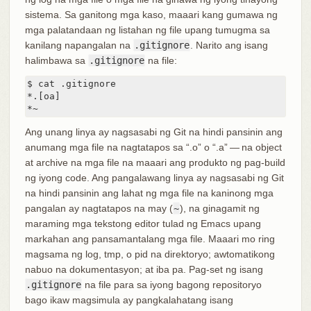
sistema. Sa ganitong mga kaso, maaari kang gumawa ng
mga palatandaan ng listahan ng file upang tumugma sa
kanilang napangalan na
.gitignore
. Narito ang isang
halimbawa sa
.gitignore
na file:
$ cat .gitignore

*.[oa]

*~
Ang unang linya ay nagsasabi ng Git na hindi pansinin ang
anumang mga file na nagtatapos sa “.o” o “.a” — na object
at archive na mga file na maaari ang produkto ng pag-build
ng iyong code. Ang pangalawang linya ay nagsasabi ng Git
na hindi pansinin ang lahat ng mga file na kaninong mga
pangalan ay nagtatapos na may (
~
), na ginagamit ng
maraming mga tekstong editor tulad ng Emacs upang
markahan ang pansamantalang mga file. Maaari mo ring
magsama ng log, tmp, o pid na direktoryo; awtomatikong
nabuo na dokumentasyon; at iba pa. Pag-set ng isang
.gitignore
na file para sa iyong bagong repositoryo
bago ikaw magsimula ay pangkalahatang isang