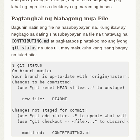
lahat ng mga file sa direktoryo ng maraming beses.
Pagtanghal ng Nabagong mga File
Baguhin natin ang file na nasubaybayan na. Kung ikaw ay
nagbago sa dating sinusubaybayan na file na tinatawag na
CONTRIBUTING.md
at pagkatapos pinatakbo mo ang iyong
git status
na utos uli, may makukuha kang isang bagay
na tulad nito:
$ git status

On branch master

Your branch is up-to-date with 'origin/master'.

Changes to be committed:

  (use "git reset HEAD <file>..." to unstage)

    new file:   README

Changes not staged for commit:

  (use "git add <file>..." to update what will be co
  (use "git checkout -- <file>..." to discard chang
    modified:   CONTRIBUTING.md