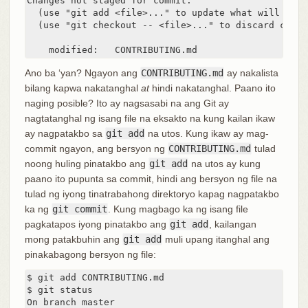
Changes not staged for commit:

  (use "git add <file>..." to update what will be co
  (use "git checkout -- <file>..." to discard chang
    modified:   CONTRIBUTING.md
Ano ba ‘yan? Ngayon ang
CONTRIBUTING.md
ay nakalista
bilang kapwa nakatanghal
at
hindi nakatanghal. Paano ito
naging posible? Ito ay nagsasabi na ang Git ay
nagtatanghal ng isang file na eksakto na kung kailan ikaw
ay nagpatakbo sa
git add
na utos. Kung ikaw ay mag-
commit ngayon, ang bersyon ng
CONTRIBUTING.md
tulad
noong huling pinatakbo ang
git add
na utos ay kung
paano ito pupunta sa commit, hindi ang bersyon ng file na
tulad ng iyong tinatrabahong direktoryo kapag nagpatakbo
ka ng
git commit
. Kung magbago ka ng isang file
pagkatapos iyong pinatakbo ang
git add
, kailangan
mong patakbuhin ang
git add
muli upang itanghal ang
pinakabagong bersyon ng file:
$ git add CONTRIBUTING.md

$ git status

On branch master
