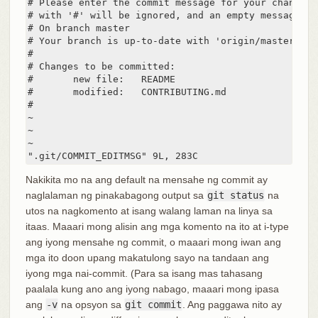
# Please enter the commit message for your changes.
# with '#' will be ignored, and an empty message ab
# On branch master

# Your branch is up-to-date with 'origin/master'.

#

# Changes to be committed:

#	new file:   README

#	modified:   CONTRIBUTING.md

#

~

~

~

".git/COMMIT_EDITMSG" 9L, 283C
Nakikita mo na ang default na mensahe ng commit ay
naglalaman ng pinakabagong output sa
git status
na
utos na nagkomento at isang walang laman na linya sa
itaas. Maaari mong alisin ang mga komento na ito at i-type
ang iyong mensahe ng commit, o maaari mong iwan ang
mga ito doon upang makatulong sayo na tandaan ang
iyong mga nai-commit. (Para sa isang mas tahasang
paalala kung ano ang iyong nabago, maaari mong ipasa
ang
-v
na opsyon sa
git commit
. Ang paggawa nito ay