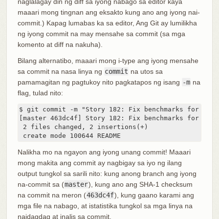
naglalagay din ng diff sa iyong nabago sa editor kaya
maaari mong tingnan ang eksakto kung ano ang iyong nai-
commit.) Kapag lumabas ka sa editor, Ang Git ay lumilikha
ng iyong commit na may mensahe sa commit (sa mga
komento at diff na nakuha).
Bilang alternatibo, maaari mong i-type ang iyong mensahe
sa commit na nasa linya ng
commit
na utos sa
pamamagitan ng pagtukoy nito pagkatapos ng isang
-m
na
flag, tulad nito:
$ git commit -m "Story 182: Fix benchmarks for speed
[master 463dc4f] Story 182: Fix benchmarks for speed
 2 files changed, 2 insertions(+)

 create mode 100644 README
Nalikha mo na ngayon ang iyong unang commit! Maaari
mong makita ang commit ay nagbigay sa iyo ng ilang
output tungkol sa sarili nito: kung anong branch ang iyong
na-commit sa (
master
), kung ano ang SHA-1 checksum
na commit na meron (
463dc4f
), kung gaano karami ang
mga file na nabago, at istatistika tungkol sa mga linya na
naidagdag at inalis sa commit.