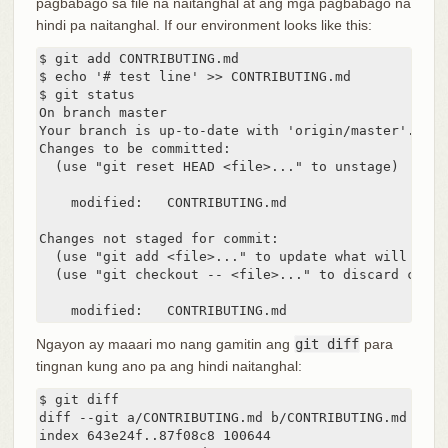
pagbabago sa file na naitanghal at ang mga pagbabago na
hindi pa naitanghal. If our environment looks like this:
$ git add CONTRIBUTING.md

$ echo '# test line' >> CONTRIBUTING.md

$ git status

On branch master

Your branch is up-to-date with 'origin/master'.

Changes to be committed:

  (use "git reset HEAD <file>..." to unstage)

    modified:   CONTRIBUTING.md

Changes not staged for commit:

  (use "git add <file>..." to update what will be co
  (use "git checkout -- <file>..." to discard chang
    modified:   CONTRIBUTING.md
Ngayon ay maaari mo nang gamitin ang
git diff
para
tingnan kung ano pa ang hindi naitanghal:
$ git diff

diff --git a/CONTRIBUTING.md b/CONTRIBUTING.md

index 643e24f..87f08c8 100644
