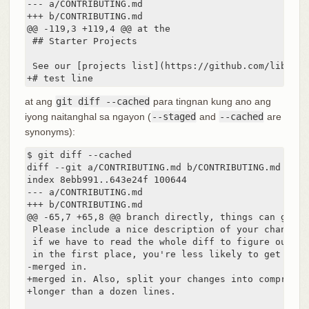
--- a/CONTRIBUTING.md

+++ b/CONTRIBUTING.md

@@ -119,3 +119,4 @@ at the

 ## Starter Projects

 See our [projects list](https://github.com/libgit2
+# test line
at ang
git diff --cached
para tingnan kung ano ang
iyong naitanghal sa ngayon (
--staged
and
--cached
are
synonyms):
$ git diff --cached

diff --git a/CONTRIBUTING.md b/CONTRIBUTING.md

index 8ebb991..643e24f 100644

--- a/CONTRIBUTING.md

+++ b/CONTRIBUTING.md

@@ -65,7 +65,8 @@ branch directly, things can get me
 Please include a nice description of your changes 
 if we have to read the whole diff to figure out wh
 in the first place, you're less likely to get feed
-merged in.

+merged in. Also, split your changes into comprehen
+longer than a dozen lines.
