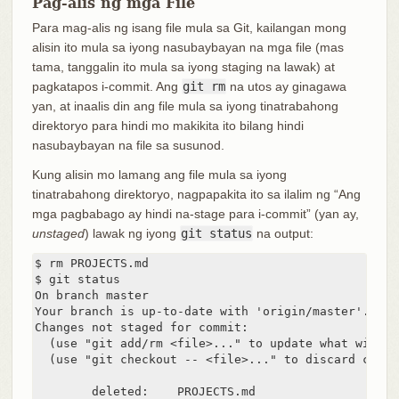
Pag-alis ng mga File
Para mag-alis ng isang file mula sa Git, kailangan mong
alisin ito mula sa iyong nasubaybayan na mga file (mas
tama, tanggalin ito mula sa iyong staging na lawak) at
pagkatapos i-commit. Ang
git rm
na utos ay ginagawa
yan, at inaalis din ang file mula sa iyong tinatrabahong
direktoryo para hindi mo makikita ito bilang hindi
nasubaybayan na file sa susunod.
Kung alisin mo lamang ang file mula sa iyong
tinatrabahong direktoryo, nagpapakita ito sa ilalim ng “Ang
mga pagbabago ay hindi na-stage para i-commit” (yan ay,
unstaged
) lawak ng iyong
git status
na output:
$ rm PROJECTS.md

$ git status

On branch master

Your branch is up-to-date with 'origin/master'.

Changes not staged for commit:

  (use "git add/rm <file>..." to update what will b
  (use "git checkout -- <file>..." to discard chang
        deleted:    PROJECTS.md
