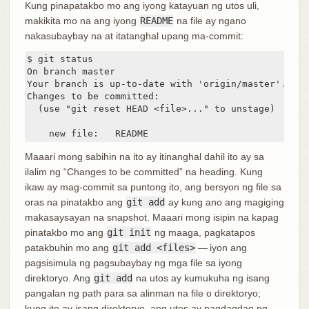
Kung pinapatakbo mo ang iyong katayuan ng utos uli,
makikita mo na ang iyong
README
na file ay ngano
nakasubaybay na at itatanghal upang ma-commit:
$ git status

On branch master

Your branch is up-to-date with 'origin/master'.

Changes to be committed:

  (use "git reset HEAD <file>..." to unstage)

    new file:   README
Maaari mong sabihin na ito ay itinanghal dahil ito ay sa
ilalim ng “Changes to be committed” na heading. Kung
ikaw ay mag-commit sa puntong ito, ang bersyon ng file sa
oras na pinatakbo ang
git add
ay kung ano ang magiging
makasaysayan na snapshot. Maaari mong isipin na kapag
pinatakbo mo ang
git init
ng maaga, pagkatapos
patakbuhin mo ang
git add <files>
— iyon ang
pagsisimula ng pagsubaybay ng mga file sa iyong
direktoryo. Ang
git add
na utos ay kumukuha ng isang
pangalan ng path para sa alinman na file o direktoryo;
kung ito ay isang direktoryo, ang utos ay nagdagdag ng