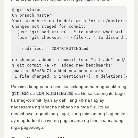
$ git status

On branch master

Your branch is up-to-date with 'origin/master'.

Changes not staged for commit:

  (use "git add <file>..." to update what will be co
  (use "git checkout -- <file>..." to discard chang
    modified:   CONTRIBUTING.md

no changes added to commit (use "git add" and/or "g
$ git commit -a -m 'added new benchmarks'

[master 83e38c7] added new benchmarks

 1 file changed, 5 insertions(+), 0 deletions(-)
Pansinin kung paano hindi ka kailangan na magpatakbo ng
git add
sa
CONTRIBUTING.md
na file sa kasong ito bago
ka mag-commit. Iyan ay dahil ang
-a
na flag ay
nagsasama ng lahat na nabago na mga file. Ito ay
maginhawa, ngunit mag-ingat; kung minsan ang flag na ito
ay magdudulot sa iyo ng pagsasama ng hindi inaasahang
mga pagbabago.