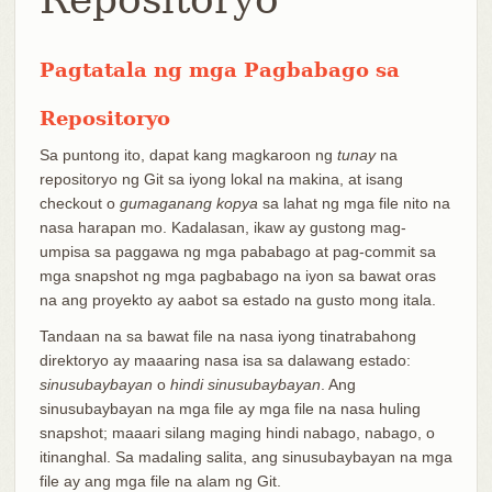
Pagtatala ng mga Pagbabago sa
Repositoryo
Sa puntong ito, dapat kang magkaroon ng
tunay
na
repositoryo ng Git sa iyong lokal na makina, at isang
checkout o
gumaganang kopya
sa lahat ng mga file nito na
nasa harapan mo. Kadalasan, ikaw ay gustong mag-
umpisa sa paggawa ng mga pababago at pag-commit sa
mga snapshot ng mga pagbabago na iyon sa bawat oras
na ang proyekto ay aabot sa estado na gusto mong itala.
Tandaan na sa bawat file na nasa iyong tinatrabahong
direktoryo ay maaaring nasa isa sa dalawang estado:
sinusubaybayan
o
hindi sinusubaybayan
. Ang
sinusubaybayan na mga file ay mga file na nasa huling
snapshot; maaari silang maging hindi nabago, nabago, o
itinanghal. Sa madaling salita, ang sinusubaybayan na mga
file ay ang mga file na alam ng Git.