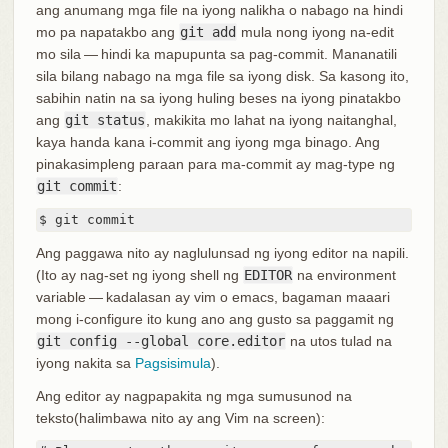
ang anumang mga file na iyong nalikha o nabago na hindi
mo pa napatakbo ang
git add
mula nong iyong na-edit
mo sila — hindi ka mapupunta sa pag-commit. Mananatili
sila bilang nabago na mga file sa iyong disk. Sa kasong ito,
sabihin natin na sa iyong huling beses na iyong pinatakbo
ang
git status
, makikita mo lahat na iyong naitanghal,
kaya handa kana i-commit ang iyong mga binago. Ang
pinakasimpleng paraan para ma-commit ay mag-type ng
git commit
:
$ git commit
Ang paggawa nito ay naglulunsad ng iyong editor na napili.
(Ito ay nag-set ng iyong shell ng
EDITOR
na environment
variable — kadalasan ay vim o emacs, bagaman maaari
mong i-configure ito kung ano ang gusto sa paggamit ng
git config --global core.editor
na utos tulad na
iyong nakita sa
Pagsisimula
).
Ang editor ay nagpapakita ng mga sumusunod na
teksto(halimbawa nito ay ang Vim na screen):