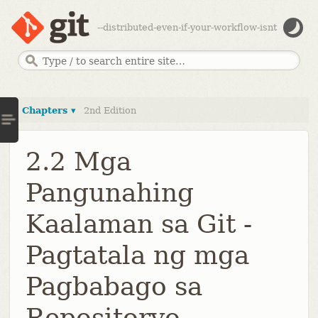
--distributed-even-if-your-workflow-isnt
Chapters ▾
2nd Edition
2.2 Mga
Pangunahing
Kaalaman sa Git -
Pagtatala ng mga
Pagbabago sa
Repositoryo