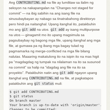
Ang
CONTRIBUTING.md
na file ay lumilitaw sa ilalim ng
seksyon na nakapangalan na “Changes not staged for
commit” — na ibig sabihin na ang isang file na
sinusubaybayan ay nabago sa tinatrabahong direktoryo
pero hindi pa naitanghal. Upang itanghal ito, patakbuhin
mo ang
git add
na utos.
git add
ay isang multipurpose
na utos — ginagamit mo ito upang magsimula sa
pagsubaybay ng bagong mga file, upang itanghal ang mga
file, at gumawa pa ng ibang mga bagay tulad ng
pagmamarka ng merge-conflicted na mga file bilang
nalutas. Maaaring makatulong ito na isipin ito na mas higit
pa “magdagdag ng tumpak na nilalaman na ito sa susunod
na commit” sa halip na “idagdag ang file na ito sa
proyekto”. Patakbuhin natin ang
git add
ngayon upang
itanghal ang
CONTRIBUTING.md
na file, at pagkatapos
patakbuhin ang
git status
muli:
$ git add CONTRIBUTING.md

$ git status

On branch master

Your branch is up-to-date with 'origin/master'.

Changes to be committed:
