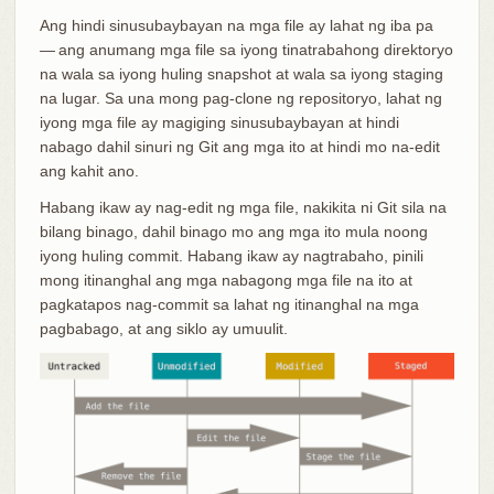
Ang hindi sinusubaybayan na mga file ay lahat ng iba pa
— ang anumang mga file sa iyong tinatrabahong direktoryo
na wala sa iyong huling snapshot at wala sa iyong staging
na lugar. Sa una mong pag-clone ng repositoryo, lahat ng
iyong mga file ay magiging sinusubaybayan at hindi
nabago dahil sinuri ng Git ang mga ito at hindi mo na-edit
ang kahit ano.
Habang ikaw ay nag-edit ng mga file, nakikita ni Git sila na
bilang binago, dahil binago mo ang mga ito mula noong
iyong huling commit. Habang ikaw ay nagtrabaho, pinili
mong itinanghal ang mga nabagong mga file na ito at
pagkatapos nag-commit sa lahat ng itinanghal na mga
pagbabago, at ang siklo ay umuulit.