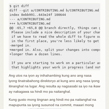
$ git diff

diff --git a/CONTRIBUTING.md b/CONTRIBUTING.md

index 8ebb991..643e24f 100644

--- a/CONTRIBUTING.md

+++ b/CONTRIBUTING.md

@@ -65,7 +65,8 @@ branch directly, things can get me
 Please include a nice description of your changes 
 if we have to read the whole diff to figure out wh
 in the first place, you're less likely to get feed
-merged in.

+merged in. Also, split your changes into comprehen
+longer than a dozen lines.

 If you are starting to work on a particular area, 
 that highlights your work in progress (and note in
Ang utos na iyon ay inihahambing kung ano ang nasa
iyong tinatrabahong direktoryo at kung ano ang nasa iyong
itinanghal na lugar. Ang resulta ay nagsasabi sa iyo na ikaw
ay nakagawa sa hindi mo pa naitanghal.
Kung gusto mong tingnan ang hindi mo pa naitanghal na
mapupunta sa iyong susunod na commit, maaari mong