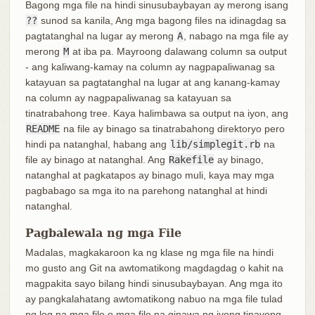
Bagong mga file na hindi sinusubaybayan ay merong isang
??
sunod sa kanila, Ang mga bagong files na idinagdag sa
pagtatanghal na lugar ay merong
A
, nabago na mga file ay
merong
M
at iba pa. Mayroong dalawang column sa output
- ang kaliwang-kamay na column ay nagpapaliwanag sa
katayuan sa pagtatanghal na lugar at ang kanang-kamay
na column ay nagpapaliwanag sa katayuan sa
tinatrabahong tree. Kaya halimbawa sa output na iyon, ang
README
na file ay binago sa tinatrabahong direktoryo pero
hindi pa natanghal, habang ang
lib/simplegit.rb
na
file ay binago at natanghal. Ang
Rakefile
ay binago,
natanghal at pagkatapos ay binago muli, kaya may mga
pagbabago sa mga ito na parehong natanghal at hindi
natanghal.
Pagbalewala ng mga File
Madalas, magkakaroon ka ng klase ng mga file na hindi
mo gusto ang Git na awtomatikong magdagdag o kahit na
magpakita sayo bilang hindi sinusubaybayan. Ang mga ito
ay pangkalahatang awtomatikong nabuo na mga file tulad
ng log na mga file o mga file na ginawa ng iyong tinayong