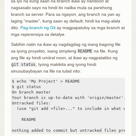
sa iyo na kung saan na branch ikaw ay nandoon at
nagsasabi sayo na hindi ito naiiba mula sa parehong
branch sa server. Para sa ngayon, ang branch na yan ay
laging “master”, kung saan ay default; hindi ka mag-alala
dito.
Pag-branch ng Git
ay magpapatuloy sa mga branch at
mga reperensiya sa detalye.
Sabihin natin na ikaw ay nagdagdag ng isang bagong file
sa iyong proyekto, isang simpleng
README
na file. Kung
ang file ay hindi umiiral noon, at ikaw ay nagpatakbo ng
git status
, Iyong makikita ang iyong hindi
sinusubaybayan na file na tulad nito:
$ echo 'My Project' > README

$ git status

On branch master

Your branch is up-to-date with 'origin/master'.

Untracked files:

  (use "git add <file>..." to include in what will 
    README

nothing added to commit but untracked files present