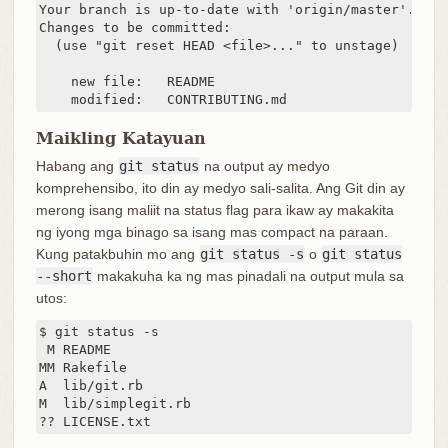
Your branch is up-to-date with 'origin/master'.

Changes to be committed:

  (use "git reset HEAD <file>..." to unstage)

    new file:   README

    modified:   CONTRIBUTING.md
Maikling Katayuan
Habang ang
git status
na output ay medyo
komprehensibo, ito din ay medyo sali-salita. Ang Git din ay
merong isang maliit na status flag para ikaw ay makakita
ng iyong mga binago sa isang mas compact na paraan.
Kung patakbuhin mo ang
git status -s
o
git status
--short
makakuha ka ng mas pinadali na output mula sa
utos:
$ git status -s

 M README

MM Rakefile

A  lib/git.rb

M  lib/simplegit.rb

?? LICENSE.txt