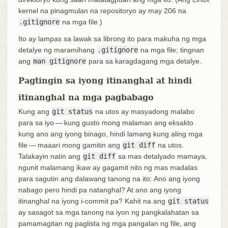
kernel na pinagmulan na repositoryo ay may 206 na
.gitignore
na mga file.)
Ito ay lampas sa lawak sa librong ito para makuha ng mga
detalye ng maramihang
.gitignore
na mga file; tingnan
ang
man gitignore
para sa karagdagang mga detalye.
Pagtingin sa iyong itinanghal at hindi
itinanghal na mga pagbabago
Kung ang
git status
na utos ay masyadong malabo
para sa iyo — kung gusto mong malaman ang eksakto
kung ano ang iyong binago, hindi lamang kung aling mga
file — maaari mong gamitin ang
git diff
na utos.
Talakayin natin ang
git diff
sa mas detalyado mamaya,
ngunit malamang ikaw ay gagamit nito ng mas madalas
para sagutin ang dalawang tanong na ito: Ano ang iyong
nabago pero hindi pa natanghal? At ano ang iyong
itinanghal na iyong i-commit pa? Kahit na ang
git status
ay sasagot sa mga tanong na iyon ng pangkalahatan sa
pamamagitan ng paglista ng mga pangalan ng file, ang