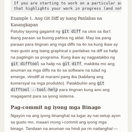
 If you are starting to work on a particular area, 
 that highlights your work in progress (and note in
Example 1. Ang Git Diff ay isang Panlabas na
Kasangkapan
Patuloy tayong gagamit ng
git diff
na utos sa iba’t
ibang paraan sa buong pahina ng aklat. May isa pang
paraan para tingnan ang mga diffs na ito na kung ikaw ay
mas gusto ang isang graphical o panlabas na diff sa halip
na pagtingin sa programa. Kung ikaw ay nagpatakbo ng
git difftool
sa halip na
git diff
, makikita mo ang
anuman sa mga diffs na ito sa software na tulad ng
emerge, vimdiff at marami pang iba (kabilang ang
komersyal na mga produkto). Patakbuhin ang
git
difftool --tool-help
para tingnan kung ano ang
magagamit para sa iyong sistema.
Pag-commit ng iyong mga Binago
Ngayon na ang iyong itinanghal na lugar ay nai-setup ayon
sa gusto mo, maaari mong i-commit ang iyong mga
binago. Tandaan na anuman na hindi pa rin naitanghal —