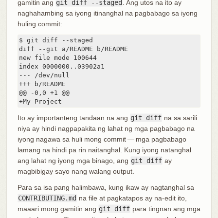
gamitin ang
git diff --staged
. Ang utos na ito ay
naghahambing sa iyong itinanghal na pagbabago sa iyong
huling commit:
$ git diff --staged

diff --git a/README b/README

new file mode 100644

index 0000000..03902a1

--- /dev/null

+++ b/README

@@ -0,0 +1 @@

+My Project
Ito ay importanteng tandaan na ang
git diff
na sa sarili
niya ay hindi nagpapakita ng lahat ng mga pagbabago na
iyong nagawa sa huli mong commit — mga pagbabago
lamang na hindi pa rin naitanghal. Kung iyong natanghal
ang lahat ng iyong mga binago, ang
git diff
ay
magbibigay sayo nang walang output.
Para sa isa pang halimbawa, kung ikaw ay nagtanghal sa
CONTRIBUTING.md
na file at pagkatapos ay na-edit ito,
maaari mong gamitin ang
git diff
para tingnan ang mga