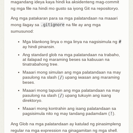
magandang ideya kaya hindi ka aksidenteng mag-commit
ng mga file na hindi mo gusto sa iyong Git na repositoryo.
Ang mga patakaran para sa mga palatandaan na maaari
mong ilagay sa
.gitignore
na file ay ang mga
sumusunod:
Mga blankong linya o mga linya na nagsisimula ng
#
ay hindi pinansin.
Ang standard glob na mga palatandaan na trabaho,
at ilalapad ng maraming beses sa kabuuan na
tinatrabahong tree.
Maaari mong simulan ang mga palatandaan na may
pasulong na slash (
/
) upang iwasan ang maraming
beses.
Maaari mong tapusin ang mga palatandaan na may
pasulong na slash (
/
) upang tukuyin ang isang
direktoryo.
Maaari mong kontrahin ang isang palatandaan sa
pagsisimula nito ng may tandang padamdam (
!
).
Ang Glob na mga palatandaan ay katulad ng pinasimpleng
regular na mga expression na ginagamitan ng mga shell.