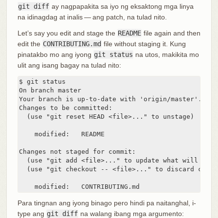
git diff
ay nagpapakita sa iyo ng eksaktong mga linya
na idinagdag at inalis — ang patch, na tulad nito.
Let’s say you edit and stage the
README
file again and then
edit the
CONTRIBUTING.md
file without staging it. Kung
pinatakbo mo ang iyong
git status
na utos, makikita mo
ulit ang isang bagay na tulad nito:
$ git status

On branch master

Your branch is up-to-date with 'origin/master'.

Changes to be committed:

  (use "git reset HEAD <file>..." to unstage)

    modified:   README

Changes not staged for commit:

  (use "git add <file>..." to update what will be co
  (use "git checkout -- <file>..." to discard chang
    modified:   CONTRIBUTING.md
Para tingnan ang iyong binago pero hindi pa naitanghal, i-
type ang
git diff
na walang ibang mga argumento: