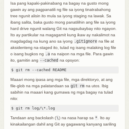
Isa pang kapaki-pakinabang na bagay na gusto mong
gawin ay ang pagpanatili ng file sa iyong tinatrabahong
tree ngunit alisin ito mula sa iyong staging na lawak. Sa
ibang salita, baka gusto mong panatilihin ang file sa iyong
hard drive ngunit walang Git na nagsubaybay nito ngayon.
Ito ay partikular na magagamit kung ikaw ay nakalimot na
magdagdag na kung ano sa iyong
.gitignore
na file at
aksidenteng na-staged ito, tulad ng isang malaking log file
o isang bugkos ng
.a
na naipon na mga file. Para gawin
ito, gamitin ang
--cached
na opsyon:
$ git rm --cached README
Maaari mong ipasa ang mga file, mga direktoryo, at ang
file-glob na mga palatandaan sa
git rm
na utos. Ibig
sabihin na maaari kang gumawa ng mga bagay na tulad
nito:
$ git rm log/\*.log
Tandaan ang backslash (
\
) na nasa harap sa
*
. Ito ay
kinakailangan dahil ang Git ay gagawang kanyang sariling