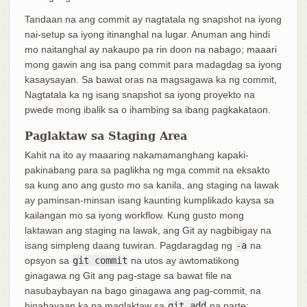
Tandaan na ang commit ay nagtatala ng snapshot na iyong
nai-setup sa iyong itinanghal na lugar. Anuman ang hindi
mo naitanghal ay nakaupo pa rin doon na nabago; maaari
mong gawin ang isa pang commit para madagdag sa iyong
kasaysayan. Sa bawat oras na magsagawa ka ng commit,
Nagtatala ka ng isang snapshot sa iyong proyekto na
pwede mong ibalik sa o ihambing sa ibang pagkakataon.
Paglaktaw sa Staging Area
Kahit na ito ay maaaring nakamamanghang kapaki-
pakinabang para sa paglikha ng mga commit na eksakto
sa kung ano ang gusto mo sa kanila, ang staging na lawak
ay paminsan-minsan isang kaunting kumplikado kaysa sa
kailangan mo sa iyong workflow. Kung gusto mong
laktawan ang staging na lawak, ang Git ay nagbibigay na
isang simpleng daang tuwiran. Pagdaragdag ng
-a
na
opsyon sa
git commit
na utos ay awtomatikong
ginagawa ng Git ang pag-stage sa bawat file na
nasubaybayan na bago ginagawa ang pag-commit, na
hinahayaan ka na maglaktaw sa
git add
na parte: