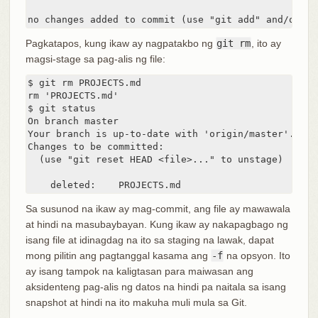
no changes added to commit (use "git add" and/or "g
Pagkatapos, kung ikaw ay nagpatakbo ng
git rm
, ito ay
magsi-stage sa pag-alis ng file:
$ git rm PROJECTS.md

rm 'PROJECTS.md'

$ git status

On branch master

Your branch is up-to-date with 'origin/master'.

Changes to be committed:

  (use "git reset HEAD <file>..." to unstage)

    deleted:    PROJECTS.md
Sa susunod na ikaw ay mag-commit, ang file ay mawawala
at hindi na masubaybayan. Kung ikaw ay nakapagbago ng
isang file at idinagdag na ito sa staging na lawak, dapat
mong pilitin ang pagtanggal kasama ang
-f
na opsyon. Ito
ay isang tampok na kaligtasan para maiwasan ang
aksidenteng pag-alis ng datos na hindi pa naitala sa isang
snapshot at hindi na ito makuha muli mula sa Git.