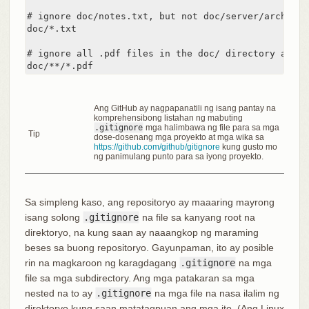
# ignore doc/notes.txt, but not doc/server/arch.txt

doc/*.txt

# ignore all .pdf files in the doc/ directory and a
doc/**/*.pdf
Ang GitHub ay nagpapanatili ng isang pantay na
komprehensibong listahan ng mabuting
.gitignore
mga halimbawa ng file para sa mga
Tip
dose-dosenang mga proyekto at mga wika sa
https://github.com/github/gitignore
kung gusto mo
ng panimulang punto para sa iyong proyekto.
Sa simpleng kaso, ang repositoryo ay maaaring mayrong
isang solong
.gitignore
na file sa kanyang root na
direktoryo, na kung saan ay naaangkop ng maraming
beses sa buong repositoryo. Gayunpaman, ito ay posible
rin na magkaroon ng karagdagang
.gitignore
na mga
file sa mga subdirectory. Ang mga patakaran sa mga
nested na to ay
.gitignore
na mga file na nasa ilalim ng
direktoryo kung saan matatagpuan ang mga ito. (Ang Linux