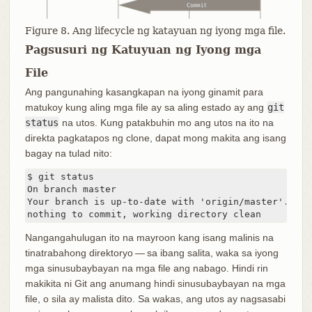
Figure 8. Ang lifecycle ng katayuan ng iyong mga file.
Pagsusuri ng Katuyuan ng Iyong mga
File
Ang pangunahing kasangkapan na iyong ginamit para
matukoy kung aling mga file ay sa aling estado ay ang
git
status
na utos. Kung patakbuhin mo ang utos na ito na
direkta pagkatapos ng clone, dapat mong makita ang isang
bagay na tulad nito:
$ git status

On branch master

Your branch is up-to-date with 'origin/master'.

nothing to commit, working directory clean
Nangangahulugan ito na mayroon kang isang malinis na
tinatrabahong direktoryo — sa ibang salita, waka sa iyong
mga sinusubaybayan na mga file ang nabago. Hindi rin
makikita ni Git ang anumang hindi sinusubaybayan na mga
file, o sila ay malista dito. Sa wakas, ang utos ay nagsasabi