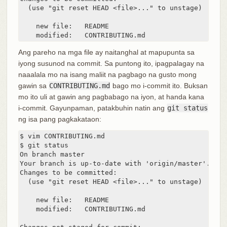
  (use "git reset HEAD <file>..." to unstage)

    new file:   README

    modified:   CONTRIBUTING.md
Ang pareho na mga file ay naitanghal at mapupunta sa
iyong susunod na commit. Sa puntong ito, ipagpalagay na
naaalala mo na isang maliit na pagbago na gusto mong
gawin sa
CONTRIBUTING.md
bago mo i-commit ito. Buksan
mo ito uli at gawin ang pagbabago na iyon, at handa kana
i-commit. Gayunpaman, patakbuhin natin ang
git status
ng isa pang pagkakataon:
$ vim CONTRIBUTING.md

$ git status

On branch master

Your branch is up-to-date with 'origin/master'.

Changes to be committed:

  (use "git reset HEAD <file>..." to unstage)

    new file:   README

    modified:   CONTRIBUTING.md
