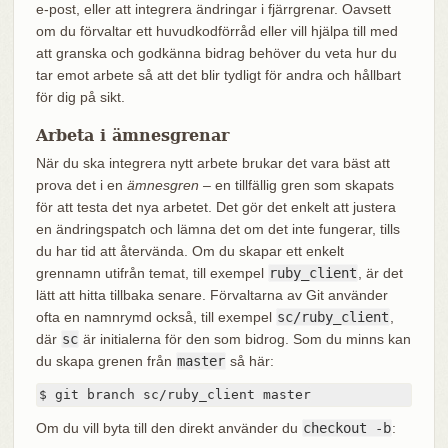
e-post, eller att integrera ändringar i fjärrgrenar. Oavsett
om du förvaltar ett huvudkodförråd eller vill hjälpa till med
att granska och godkänna bidrag behöver du veta hur du
tar emot arbete så att det blir tydligt för andra och hållbart
för dig på sikt.
Arbeta i ämnesgrenar
När du ska integrera nytt arbete brukar det vara bäst att
prova det i en
ämnesgren
– en tillfällig gren som skapats
för att testa det nya arbetet. Det gör det enkelt att justera
en ändringspatch och lämna det om det inte fungerar, tills
du har tid att återvända. Om du skapar ett enkelt
grennamn utifrån temat, till exempel
ruby_client
, är det
lätt att hitta tillbaka senare. Förvaltarna av Git använder
ofta en namnrymd också, till exempel
sc/ruby_client
,
där
sc
är initialerna för den som bidrog. Som du minns kan
du skapa grenen från
master
så här:
$ git branch sc/ruby_client master
Om du vill byta till den direkt använder du
checkout -b
: