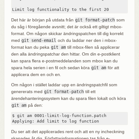
Limit log functionality to the first 20
Det här är början på utdata från
git format-patch
som
du såg i föregående avsnitt; det är också ett giltigt mbox-
format. Om någon skickar ändringspatchen till dig korrekt
med
git send-email
och du laddar ner den i mbox-
format kan du peka
git am
till mbox-filen så applicerar
den alla ändringspatchar den hittar. Om din e-postklient
kan spara flera e-postmeddelanden som mbox kan du
spara hela serien i en fil och sedan köra
git am
för att
applicera dem en och en.
Om någon i stället laddar upp en ändringspatchfil som
genererats med
git format-patch
till ett
ärendehanteringssystem kan du spara filen lokalt och köra
git am
på den:
$ git am 0001-limit-log-function.patch

Applying: Add limit to log function
Du ser att det applicerades rent och att en ny incheckning
skapades åt dig. Författarinformationen tas från e-