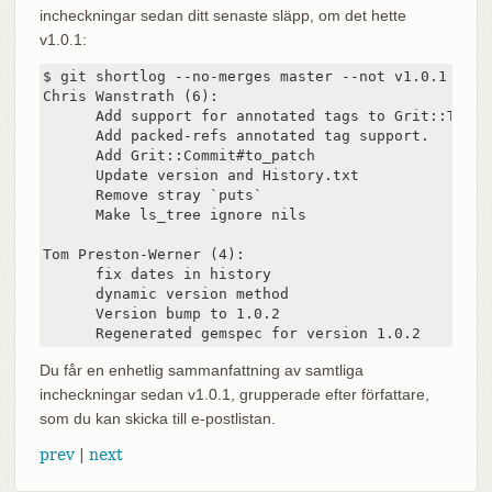
incheckningar sedan ditt senaste släpp, om det hette
v1.0.1:
$ git shortlog --no-merges master --not v1.0.1

Chris Wanstrath (6):

      Add support for annotated tags to Grit::Tag

      Add packed-refs annotated tag support.

      Add Grit::Commit#to_patch

      Update version and History.txt

      Remove stray `puts`

      Make ls_tree ignore nils

Tom Preston-Werner (4):

      fix dates in history

      dynamic version method

      Version bump to 1.0.2

      Regenerated gemspec for version 1.0.2
Du får en enhetlig sammanfattning av samtliga
incheckningar sedan v1.0.1, grupperade efter författare,
som du kan skicka till e-postlistan.
prev
|
next