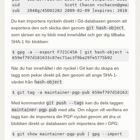
uid                  Scott Chacon <schacon@gmail.com
sub   2048g/45D02282 2009-02-09 [expires: 2010-02-0
Du kan importera nyckeln direkt i Git‑databasen genom att
exportera den och skicka den genom
git hash-object
,
som skriver en ny blob med innehållet och ger dig tillbaka
SHA-1 för blobben:
$ gpg -a --export F721C45A | git hash-object -w --st
659ef797d181633c87ec71ac3f9ba29fe5775b92
När du har innehållet i din nyckel i Git kan du skapa en
tagg som pekar direkt på den genom att ange SHA-1-
värdet från
hash-object
:
$ git tag -a maintainer-pgp-pub 659ef797d181633c87e
Med kommandot
git push --tags
kan du dela taggen
maintainer-pgp-pub
med alla. Om någon vill verifiera en
tagg kan de importera din PGP-nyckel genom att dra ut
blobben direkt ur databasen och importera den i GPG:
$ git show maintainer-pgp-pub | gpg --import