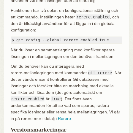
använder Git den lösningen utan att störa dig.
Funktionen har två delar: en konfigurationsinställning och
ett kommando. Inställningen heter
rerere.enabled
, och
den är tillräckligt användbar för att lägga in i din globala
konfiguration:
$ git config --global rerere.enabled true
När du löser en sammanslagning med konflikter sparas
lösningen i mellanlagringen om den behövs i framtiden.
Om du behöver kan du interagera med
rerere‑mellanlagringen med kommandot
git rerere
. När
det används ensamt kontrollerar Git databasen med
lösningar och försöker hitta en matchning med aktuella
konflikter och lösa dem (det görs automatiskt om
rerere.enabled
är
true
). Det finns även
underkommandon för att se vad som sparas, radera
specifika lösningar eller rensa hela mellanlagringen. Vi går
in på rerere mer i detalj i
Rerere
.
Versionsmarkeringar