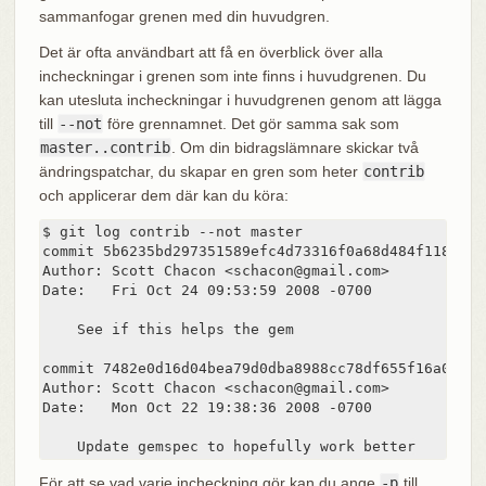
sammanfogar grenen med din huvudgren.
Det är ofta användbart att få en överblick över alla
incheckningar i grenen som inte finns i huvudgrenen. Du
kan utesluta incheckningar i huvudgrenen genom att lägga
till
--not
före grennamnet. Det gör samma sak som
master..contrib
. Om din bidragslämnare skickar två
ändringspatchar, du skapar en gren som heter
contrib
och applicerar dem där kan du köra:
$ git log contrib --not master

commit 5b6235bd297351589efc4d73316f0a68d484f118

Author: Scott Chacon <schacon@gmail.com>

Date:   Fri Oct 24 09:53:59 2008 -0700

    See if this helps the gem

commit 7482e0d16d04bea79d0dba8988cc78df655f16a0

Author: Scott Chacon <schacon@gmail.com>

Date:   Mon Oct 22 19:38:36 2008 -0700

    Update gemspec to hopefully work better
För att se vad varje incheckning gör kan du ange
-p
till