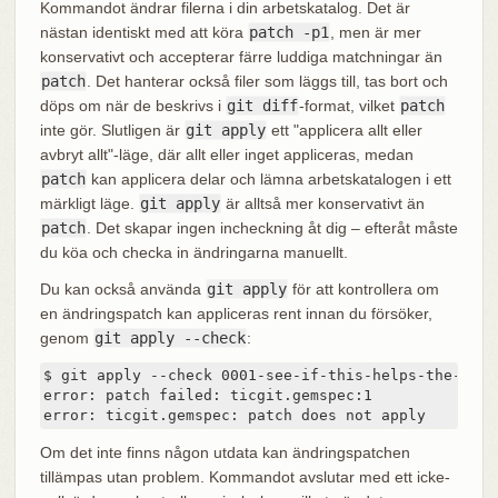
Kommandot ändrar filerna i din arbetskatalog. Det är
nästan identiskt med att köra
patch -p1
, men är mer
konservativt och accepterar färre luddiga matchningar än
patch
. Det hanterar också filer som läggs till, tas bort och
döps om när de beskrivs i
git diff
-format, vilket
patch
inte gör. Slutligen är
git apply
ett "applicera allt eller
avbryt allt"-läge, där allt eller inget appliceras, medan
patch
kan applicera delar och lämna arbetskatalogen i ett
märkligt läge.
git apply
är alltså mer konservativt än
patch
. Det skapar ingen incheckning åt dig – efteråt måste
du köa och checka in ändringarna manuellt.
Du kan också använda
git apply
för att kontrollera om
en ändringspatch kan appliceras rent innan du försöker,
genom
git apply --check
:
$ git apply --check 0001-see-if-this-helps-the-gem.p
error: patch failed: ticgit.gemspec:1

error: ticgit.gemspec: patch does not apply
Om det inte finns någon utdata kan ändringspatchen
tillämpas utan problem. Kommandot avslutar med ett icke-