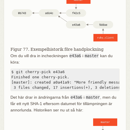
Figur 77. Exempelhistorik före handplockning
Om du vill dra in incheckningen
e43a6
i
master
kan du
köra:
$ git cherry-pick e43a6

Finished one cherry-pick.

[master]: created a0a41a9: "More friendly message w
 3 files changed, 17 insertions(+), 3 deletions(-)
Det här drar in ändringarna från
e43a6
i
master
, men du
får ett nytt SHA-1 eftersom datumet för tillämpningen är
annorlunda. Historiken ser nu ut så här: