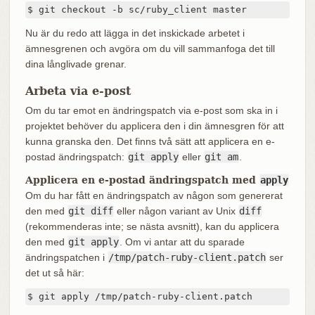
$ git checkout -b sc/ruby_client master
Nu är du redo att lägga in det inskickade arbetet i
ämnesgrenen och avgöra om du vill sammanfoga det till
dina långlivade grenar.
Arbeta via e-post
Om du tar emot en ändringspatch via e-post som ska in i
projektet behöver du applicera den i din ämnesgren för att
kunna granska den. Det finns två sätt att applicera en e-
postad ändringspatch:
git apply
eller
git am
.
Applicera en e-postad ändringspatch med
apply
Om du har fått en ändringspatch av någon som genererat
den med
git diff
eller någon variant av Unix
diff
(rekommenderas inte; se nästa avsnitt), kan du applicera
den med
git apply
. Om vi antar att du sparade
ändringspatchen i
/tmp/patch-ruby-client.patch
ser
det ut så här:
$ git apply /tmp/patch-ruby-client.patch