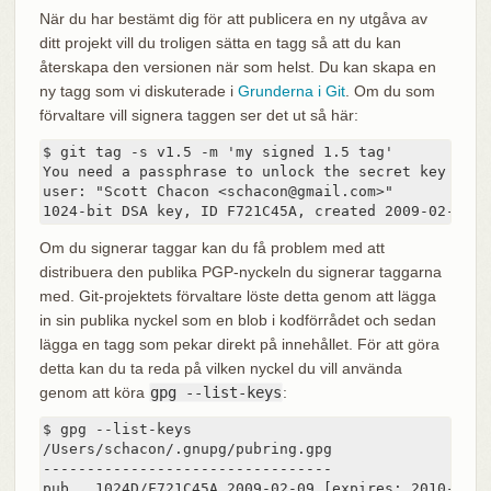
När du har bestämt dig för att publicera en ny utgåva av
ditt projekt vill du troligen sätta en tagg så att du kan
återskapa den versionen när som helst. Du kan skapa en
ny tagg som vi diskuterade i
Grunderna i Git
. Om du som
förvaltare vill signera taggen ser det ut så här:
$ git tag -s v1.5 -m 'my signed 1.5 tag'

You need a passphrase to unlock the secret key for

user: "Scott Chacon <schacon@gmail.com>"

1024-bit DSA key, ID F721C45A, created 2009-02-09
Om du signerar taggar kan du få problem med att
distribuera den publika PGP-nyckeln du signerar taggarna
med. Git‑projektets förvaltare löste detta genom att lägga
in sin publika nyckel som en blob i kodförrådet och sedan
lägga en tagg som pekar direkt på innehållet. För att göra
detta kan du ta reda på vilken nyckel du vill använda
genom att köra
gpg --list-keys
:
$ gpg --list-keys

/Users/schacon/.gnupg/pubring.gpg

---------------------------------

pub   1024D/F721C45A 2009-02-09 [expires: 2010-02-09