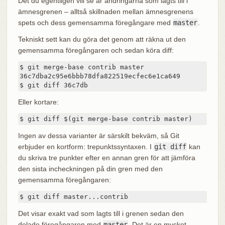
Det du egentligen vill se är ändringarna som lagts till i
ämnesgrenen – alltså skillnaden mellan ämnesgrenens
spets och dess gemensamma föregångare med
master
.
Tekniskt sett kan du göra det genom att räkna ut den
gemensamma föregångaren och sedan köra diff:
$ git merge-base contrib master

36c7dba2c95e6bbb78dfa822519ecfec6e1ca649

$ git diff 36c7db
Eller kortare:
$ git diff $(git merge-base contrib master)
Ingen av dessa varianter är särskilt bekväm, så Git
erbjuder en kortform: trepunktssyntaxen. I
git diff
kan
du skriva tre punkter efter en annan gren för att jämföra
den sista incheckningen på din gren med den
gemensamma föregångaren:
$ git diff master...contrib
Det visar exakt vad som lagts till i grenen sedan den
delade föregångaren med
master
. Det är en mycket