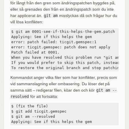
för långt från den gren som ändringspatchen byggdes på,
eller så grenades den från en ändringspatch som du inte
har applicerat än.
git am
misslyckas då och frågar hur du
vill lösa konflikten:
$ git am 0001-see-if-this-helps-the-gem.patch

Applying: See if this helps the gem

error: patch failed: ticgit.gemspec:1

error: ticgit.gemspec: patch does not apply

Patch failed at 0001.

When you have resolved this problem run "git am --re
If you would prefer to skip this patch, instead run
To restore the original branch and stop patching ru
Kommandot anger vilka filer som har konflikter, precis som
vid sammanslagning eller ombasering. Du löser det på
samma sätt – redigerar filen, köar den och kör
git am --
resolved
för att fortsätta:
$ (fix the file)

$ git add ticgit.gemspec

$ git am --resolved

Applying: See if this helps the gem