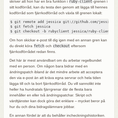
skriver att hon har en bra funktion i
ruby-client
-grenen i
sitt kodförråd, kan du testa den genom att lägga till hennes
kodförråd som fjärrkodförråd och växla till grenen lokalt:
$ git remote add jessica git://github.com/jessica/m
$ git fetch jessica

$ git checkout -b rubyclient jessica/ruby-client
Om hon skickar e-post till dig igen med en annan gren kan
du direkt köra
fetch
och
checkout
eftersom
fjärrkodförrådet redan finns.
Det här är mest användbart om du arbetar regelbundet
med en person. Om någon bara bidrar med en
ändringspatch ibland är det mindre arbete att acceptera
den via e-post än att kräva egna servrar och hela tiden
lägga till och ta bort fjärrkodförråd. Du vill sannolikt inte
heller ha hundratals fjärrgrenar där de flesta bara
innehåller en eller två ändringspatchar. Skript och
värdtjänster kan dock göra det enklare – mycket beror på
hur du och dina bidragslämnare jobbar.
En annan fördel är att du behåller incheckningshistoriken.