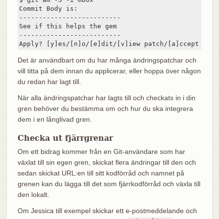
Commit Body is:

--------------------------

See if this helps the gem

--------------------------

Apply? [y]es/[n]o/[e]dit/[v]iew patch/[a]ccept all
Det är användbart om du har många ändringspatchar och
vill titta på dem innan du applicerar, eller hoppa över någon
du redan har lagt till.
När alla ändringspatchar har lagts till och checkats in i din
gren behöver du bestämma om och hur du ska integrera
dem i en långlivad gren.
Checka ut fjärrgrenar
Om ett bidrag kommer från en Git‑användare som har
växlat till sin egen gren, skickat flera ändringar till den och
sedan skickat URL:en till sitt kodförråd och namnet på
grenen kan du lägga till det som fjärrkodförråd och växla till
den lokalt.
Om Jessica till exempel skickar ett e-postmeddelande och