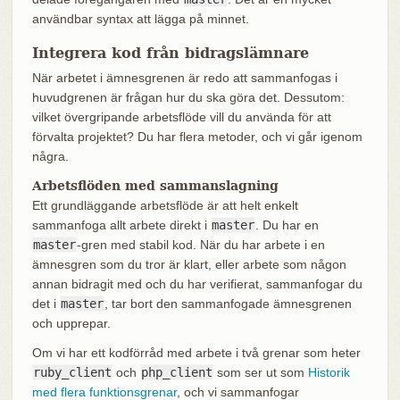
användbar syntax att lägga på minnet.
Integrera kod från bidragslämnare
När arbetet i ämnesgrenen är redo att sammanfogas i
huvudgrenen är frågan hur du ska göra det. Dessutom:
vilket övergripande arbetsflöde vill du använda för att
förvalta projektet? Du har flera metoder, och vi går igenom
några.
Arbetsflöden med sammanslagning
Ett grundläggande arbetsflöde är att helt enkelt
sammanfoga allt arbete direkt i
master
. Du har en
master
-gren med stabil kod. När du har arbete i en
ämnesgren som du tror är klart, eller arbete som någon
annan bidragit med och du har verifierat, sammanfogar du
det i
master
, tar bort den sammanfogade ämnesgrenen
och upprepar.
Om vi har ett kodförråd med arbete i två grenar som heter
ruby_client
och
php_client
som ser ut som
Historik
med flera funktionsgrenar
, och vi sammanfogar