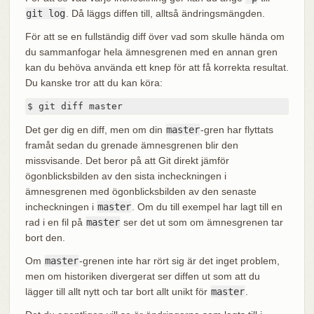
git log
. Då läggs diffen till, alltså ändringsmängden.
För att se en fullständig diff över vad som skulle hända om
du sammanfogar hela ämnesgrenen med en annan gren
kan du behöva använda ett knep för att få korrekta resultat.
Du kanske tror att du kan köra:
$ git diff master
Det ger dig en diff, men om din
master
-gren har flyttats
framåt sedan du grenade ämnesgrenen blir den
missvisande. Det beror på att Git direkt jämför
ögonblicksbilden av den sista incheckningen i
ämnesgrenen med ögonblicksbilden av den senaste
incheckningen i
master
. Om du till exempel har lagt till en
rad i en fil på
master
ser det ut som om ämnesgrenen tar
bort den.
Om
master
-grenen inte har rört sig är det inget problem,
men om historiken divergerat ser diffen ut som att du
lägger till allt nytt och tar bort allt unikt för
master
.