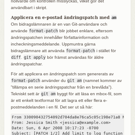
nollvärde om kontrollen misslyckas, vilket gör det
användbart i skript.
Applicera en e-postad ändringspatch med
am
Om bidragslämnaren är en van Git‑användare och
använde
format-patch
blir jobbet enklare, eftersom
ändringspatchen innehåller författarinformation och
incheckningsmeddelande. Uppmuntra gärna
bidragslämnare att använda
format-patch
i stället för
diff
.
git apply
bör främst användas för äldre
ändringspatchar.
För att applicera en ändringspatch som genererats av
format-patch
använder du
git am
(namnet kommer av
"tillämpa en serie ändringspatchar från en brevlåda").
Tekniskt sett är
git am
byggt för att läsa en mbox-fil, som
är ett enkelt textformat för att lagra ett eller flera e-
postmeddelanden i en fil. Det ser ut så här:
From 330090432754092d704da8e76ca5c05c198e71a8 Mon S
From: Jessica Smith <jessica@example.com>

Date: Sun, 6 Apr 2008 10:17:23 -0700

Subject: [PATCH 1/2] Add limit to log function
