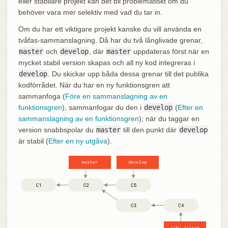
eller stabilare projekt kan det bli problematiskt om du
behöver vara mer selektiv med vad du tar in.
Om du har ett viktigare projekt kanske du vill använda en
tvåfas-sammanslagning. Då har du två långlivade grenar,
master
och
develop
, där
master
uppdateras först när en
mycket stabil version skapas och all ny kod integreras i
develop
. Du skickar upp båda dessa grenar till det publika
kodförrådet. När du har en ny funktionsgren att
sammanfoga (
Före en sammanslagning av en
funktionsgren
), sammanfogar du den i
develop
(
Efter en
sammanslagning av en funktionsgren
); när du taggar en
version snabbspolar du
master
till den punkt där
develop
är stabil (
Efter en ny utgåva
).