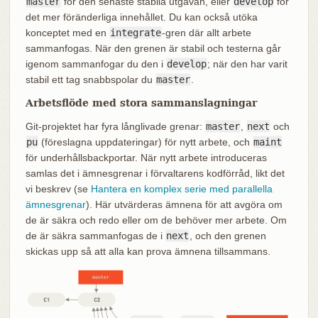
master
för den senaste stabila utgåvan, eller
develop
för
det mer föränderliga innehållet. Du kan också utöka
konceptet med en
integrate
-gren där allt arbete
sammanfogas. När den grenen är stabil och testerna går
igenom sammanfogar du den i
develop
; när den har varit
stabil ett tag snabbspolar du
master
.
Arbetsflöde med stora sammanslagningar
Git‑projektet har fyra långlivade grenar:
master
,
next
och
pu
(föreslagna uppdateringar) för nytt arbete, och
maint
för underhållsbackportar. När nytt arbete introduceras
samlas det i ämnesgrenar i förvaltarens kodförråd, likt det
vi beskrev (se
Hantera en komplex serie med parallella
ämnesgrenar
). Här utvärderas ämnena för att avgöra om
de är säkra och redo eller om de behöver mer arbete. Om
de är säkra sammanfogas de i
next
, och den grenen
skickas upp så att alla kan prova ämnena tillsammans.