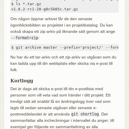
$ ls *.tar.gz

v1.6.2-rc1-20-g8c5b85c.tar.gz
Om någon öppnar arkivet får de den senaste
ögonblicksbilden av projektet i en projektkatalog. Du kan
också skapa ett zip-arkiv på liknande sätt genom att ange
--format=zip
:
$ git archive master --prefix='project/' --format=z
Nu har du ett tar-arkiv och ett zip-arkiv av utgåvan som du
kan ladda upp till din webbplats eller skicka via e-post till
folk.
Kortlogg
Det är dags att skicka e-post till din e-postlista med
personer som vill veta vad som händer i ditt projekt. Ett
trevligt sätt att snabbt få en ändringslogg över vad som
lagts till sedan senaste utgåvan eller senaste e-
postmeddelandet är att använda
git shortlog
. Det
sammanfattar alla incheckningar i intervallet du anger; till
exempel ger följande en sammanfattning av alla