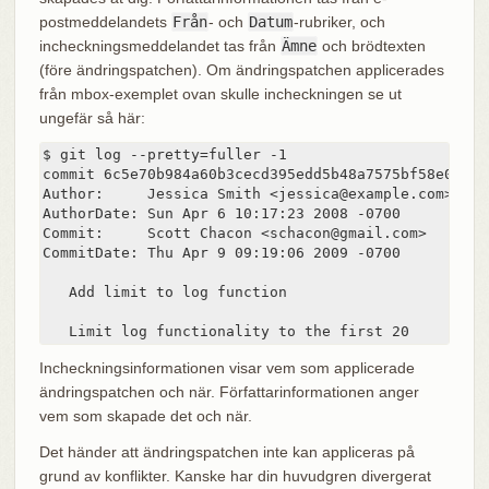
postmeddelandets
Från
- och
Datum
-rubriker, och
incheckningsmeddelandet tas från
Ämne
och brödtexten
(före ändringspatchen). Om ändringspatchen applicerades
från mbox-exemplet ovan skulle incheckningen se ut
ungefär så här:
$ git log --pretty=fuller -1

commit 6c5e70b984a60b3cecd395edd5b48a7575bf58e0

Author:     Jessica Smith <jessica@example.com>

AuthorDate: Sun Apr 6 10:17:23 2008 -0700

Commit:     Scott Chacon <schacon@gmail.com>

CommitDate: Thu Apr 9 09:19:06 2009 -0700

   Add limit to log function

   Limit log functionality to the first 20
Incheckningsinformationen visar vem som applicerade
ändringspatchen och när. Författarinformationen anger
vem som skapade det och när.
Det händer att ändringspatchen inte kan appliceras på
grund av konflikter. Kanske har din huvudgren divergerat