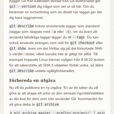
bygger Git från källkoden klonad från Git‑kodförrådet ger
git --version
dig något som ser ut så här. Om du
beskriver en incheckning som du direkt har taggat ger det
dig bara taggnamnet.
git describe
kräver annoterade taggar som standard
(taggar som skapats med
-a
eller
-s
); om du även vill
använda lättviktiga taggar lägger du till
--tags
. Du kan
också använda strängen som mål för
git checkout
eller
git show
, även om det förlitar sig på det förkortade SHA-
1-värdet i slutet, vilket kanske inte är giltigt för alltid. Till
exempel hoppade Linux-kärnan nyligen från 8 till 10 tecken
för att säkerställa att SHA‑1‑objekten förblir unika, så äldre
git describe
-utdata ogiltigförklarades.
Förbereda en utgåva
Nu vill du publicera en ny utgåva. En av de saker du vill
göra är att skapa ett arkiv av den senaste ögonblicksbilden
av din kod för dem som inte använder Git. Kommandot för
att göra detta är
git archive
:
$ git archive master --prefix='project/' | gzip > `