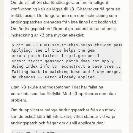
Om du vill att Git ska försöka göra en mer intelligent
konfliktlösning kan du lägga till
-3
. Git försöker då göra en
trefältsfusion. Det fungerar inte om den incheckning som
ändringspatchen grenades från inte finns i ditt kodförråd.
Om ändringspatchen däremot grenades från en offentlig
incheckning är
-3
ofta mycket effektivt:
$ git am -3 0001-see-if-this-helps-the-gem.patch

Applying: See if this helps the gem

error: patch failed: ticgit.gemspec:1

error: ticgit.gemspec: patch does not apply

Using index info to reconstruct a base tree...

Falling back to patching base and 3-way merge...

No changes -- Patch already applied.
Utan
-3
skulle ändringspatchen i det här fallet ha
betraktats som konfliktfylld. Med
-3
appliceras den utan
problem.
Om du applicerar många ändringspatchar från en mbox
kan du också köra
am
interaktivt, vilket stannar vid varje
ändringspatch och frågar om du vill applicera den:
$ git am -3 -i mbox
