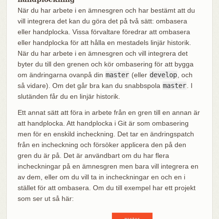
När du har arbete i en ämnesgren och har bestämt att du
vill integrera det kan du göra det på två sätt: ombasera
eller handplocka. Vissa förvaltare föredrar att ombasera
eller handplocka för att hålla en mestadels linjär historik.
När du har arbete i en ämnesgren och vill integrera det
byter du till den grenen och kör ombasering för att bygga
om ändringarna ovanpå din
master
(eller
develop
, och
så vidare). Om det går bra kan du snabbspola
master
. I
slutänden får du en linjär historik.
Ett annat sätt att föra in arbete från en gren till en annan är
att handplocka. Att handplocka i Git är som ombasering
men för en enskild incheckning. Det tar en ändringspatch
från en incheckning och försöker applicera den på den
gren du är på. Det är användbart om du har flera
incheckningar på en ämnesgren men bara vill integrera en
av dem, eller om du vill ta in incheckningar en och en i
stället för att ombasera. Om du till exempel har ett projekt
som ser ut så här: