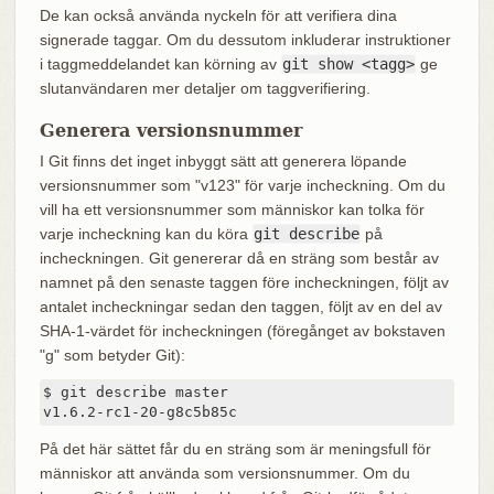
De kan också använda nyckeln för att verifiera dina
signerade taggar. Om du dessutom inkluderar instruktioner
i taggmeddelandet kan körning av
git show <tagg>
ge
slutanvändaren mer detaljer om taggverifiering.
Generera versionsnummer
I Git finns det inget inbyggt sätt att generera löpande
versionsnummer som "v123" för varje incheckning. Om du
vill ha ett versionsnummer som människor kan tolka för
varje incheckning kan du köra
git describe
på
incheckningen. Git genererar då en sträng som består av
namnet på den senaste taggen före incheckningen, följt av
antalet incheckningar sedan den taggen, följt av en del av
SHA-1-värdet för incheckningen (föregånget av bokstaven
"g" som betyder Git):
$ git describe master

v1.6.2-rc1-20-g8c5b85c
På det här sättet får du en sträng som är meningsfull för
människor att använda som versionsnummer. Om du