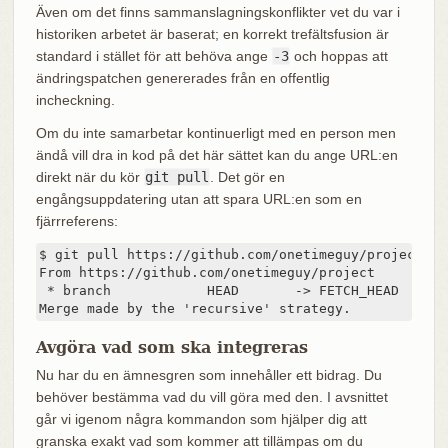
Även om det finns sammanslagningskonflikter vet du var i
historiken arbetet är baserat; en korrekt trefältsfusion är
standard i stället för att behöva ange
-3
och hoppas att
ändringspatchen genererades från en offentlig
incheckning.
Om du inte samarbetar kontinuerligt med en person men
ändå vill dra in kod på det här sättet kan du ange URL:en
direkt när du kör
git pull
. Det gör en
engångsuppdatering utan att spara URL:en som en
fjärrreferens:
$ git pull https://github.com/onetimeguy/project

From https://github.com/onetimeguy/project

 * branch            HEAD       -> FETCH_HEAD

Merge made by the 'recursive' strategy.
Avgöra vad som ska integreras
Nu har du en ämnesgren som innehåller ett bidrag. Du
behöver bestämma vad du vill göra med den. I avsnittet
går vi igenom några kommandon som hjälper dig att
granska exakt vad som kommer att tillämpas om du