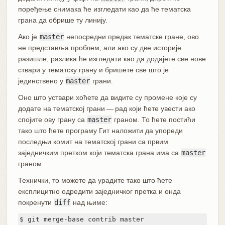
поређење снимака ће изгледати као да ће тематска
грана да обрише ту линију.
Ако је
master
непосредни предак тематске гране, ово
не представља проблем; али ако су две историје
разишле, разлика ће изгледати као да додајете све нове
ствари у тематску грану и бришете све што је
јединствено у
master
грани.
Оно што уствари хоћете да видите су промене које су
додате на тематској грани — рад који ћете увести ако
спојите ову грану са
master
граном. То ћете постићи
тако што ћете програму Гит наложити да упореди
последњи комит на тематској грани са првим
заједничким претком који тематска грана има са
master
граном.
Технички, то можете да урадите тако што ћете
експлицитно одредити заједничког претка и онда
покренути
diff
над њиме:
$ git merge-base contrib master
