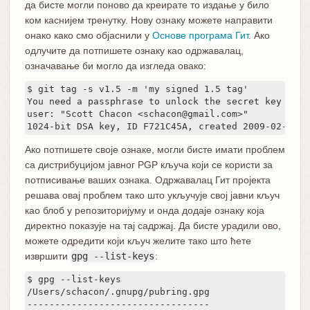
да бисте могли поново да креирате то издање у било
ком каснијем тренутку. Нову ознаку можете направити
онако како смо објаснили у
Основе програма Гит
. Ако
одлучите да потпишете ознаку као одржавалац,
означавање би могло да изгледа овако:
$ git tag -s v1.5 -m 'my signed 1.5 tag'

You need a passphrase to unlock the secret key for

user: "Scott Chacon <schacon@gmail.com>"

1024-bit DSA key, ID F721C45A, created 2009-02-09
Ако потпишете своје ознаке, могли бисте имати проблем
са дистрибуцијом јавног PGP кључа који се користи за
потписивање ваших ознака. Одржавалац Гит пројекта
решава овај проблем тако што укључује свој јавни кључ
као блоб у репозиторијуму и онда додаје ознаку која
директно показује на тај садржај. Да бисте урадили ово,
можете одредити који кључ желите тако што ћете
извршити
gpg --list-keys
:
$ gpg --list-keys

/Users/schacon/.gnupg/pubring.gpg

---------------------------------
