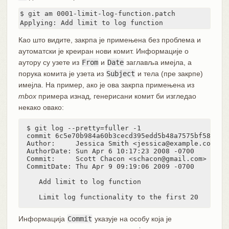
$ git am 0001-limit-log-function.patch

Applying: Add limit to log function
Као што видите, закрпа је примењена без проблема и
аутоматски је креиран нови комит. Информације о
аутору су узете из
From
и
Date
заглавља имејла, а
порука комита је узета из
Subject
и тела (пре закрпе)
имејла. На пример, ако је ова закрпа примењена из
mbox
примера изнад, генерисани комит би изгледао
некако овако:
$ git log --pretty=fuller -1

commit 6c5e70b984a60b3cecd395edd5b48a7575bf58e0

Author:     Jessica Smith <jessica@example.com>

AuthorDate: Sun Apr 6 10:17:23 2008 -0700

Commit:     Scott Chacon <schacon@gmail.com>

CommitDate: Thu Apr 9 09:19:06 2009 -0700

   Add limit to log function

   Limit log functionality to the first 20
Информација
Commit
указује на особу која је