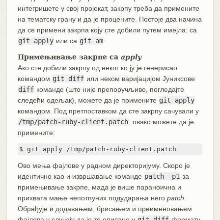
интегришете у свој пројекат, закрпу треба да примените
на тематску грану и да је процените. Постоје два начина
да се примени закрпа коју сте добили путем имејла: са
git apply
или са
git am
.
Примењивање закрпе са
apply
Ако сте добили закрпу од неког ко ју је генерисао
командом
git diff
или неком варијацијом Јуниксове
diff
команде (што није препоручљиво, погледајте
следећи одељак), можете да је примените
git apply
командом. Под претпоставком да сте закрпу сачували у
/tmp/patch-ruby-client.patch
, овако можете да је
примените:
$ git apply /tmp/patch-ruby-client.patch
Ово мења фајлове у радном директоријуму. Скоро је
идентично као и извршавање команде
patch -p1
за
примењивање закрпе, мада је више параноична и
прихвата мање непотпуних подударања него
patch
.
Обрађује и додавањем, брисањем и преименовањем
фајлова у случају да је то описано у
git diff
формату,