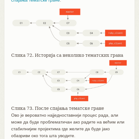
Слика 72. Историја са неколико тематских грана
Слика 73. После спајања тематске гране
Ово је вероватно најједноставнији процес рада, али
може да буде проблематичан ако радите на већим или
стабилнијим пројектима где желите да буде јако
обазриви око тога шта уводите.