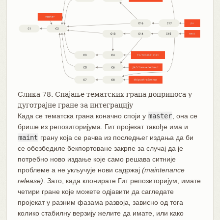
Слика 78. Спајање тематских грана доприноса у
дуготрајне гране за интеграцију
Када се тематска грана коначно споји у
master
, она се
брише из репозиторијума. Гит пројекат такође има и
maint
грану која се рачва из последњег издања да би
се обезбедиле бекпортоване закрпе за случај да је
потребно ново издање које само решава ситније
проблеме а не укључује нови садржај
(maintenance
release)
. Зато, када клонирате Гит репозиторијум, имате
четири гране које можете одјавити да сагледате
пројекат у разним фазама развоја, зависно од тога
колико стабилну верзију желите да имате, или како