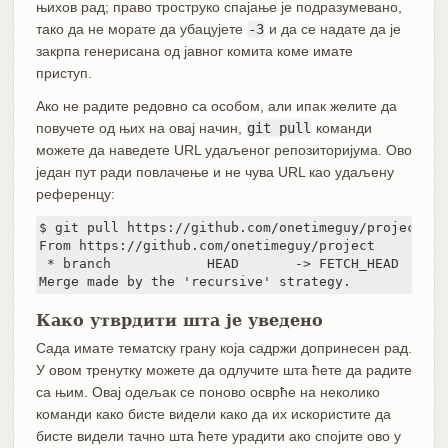
њихов рад; право троструко спајање је подразумевано,
тако да не морате да убацујете
-3
и да се надате да је
закрпа генерисана од јавног комита коме имате
приступ.
Ако не радите редовно са особом, али ипак желите да
повучете од њих на овај начин,
git pull
команди
можете да наведете URL удаљеног репозиторијума. Ово
један пут ради повлачење и не чува URL као удаљену
референцу:
$ git pull https://github.com/onetimeguy/project

From https://github.com/onetimeguy/project

 * branch            HEAD       -> FETCH_HEAD

Merge made by the 'recursive' strategy.
Како утврдити шта је уведено
Сада имате тематску грану која садржи допринесен рад.
У овом тренутку можете да одлучите шта ћете да радите
са њим. Овај одељак се поново осврће на неколико
команди како бисте видели како да их искористите да
бисте видели тачно шта ћете урадити ако спојите ово у