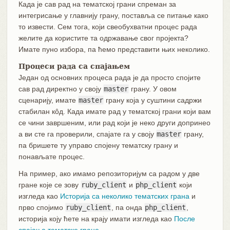
Када је сав рад на тематској грани спреман за
интегрисање у главнију грану, поставља се питање како
то извести. Сем тога, који свеобухватни процес рада
желите да користите та одржавање свог пројекта?
Имате пуно избора, па ћемо представити њих неколико.
Процеси рада са спајањем
Један од основних процеса рада је да просто спојите
сав рад директно у своју
master
грану. У овом
сценарију, имате
master
грану која у суштини садржи
стабилан кôд. Када имате рад у тематској грани који вам
се чини завршеним, или рад који је неко други допринео
а ви сте га проверили, спајате га у своју
master
грану,
па бришете ту управо спојену тематску грану и
понављате процес.
На пример, ако имамо репозиторијум са радом у две
гране које се зову
ruby_client
и
php_client
који
изгледа као
Историја са неколико тематских грана
и
прво спојимо
ruby_client
, па онда
php_client
,
историја коју ћете на крају имати изгледа као
После
спајања тематске гране
.