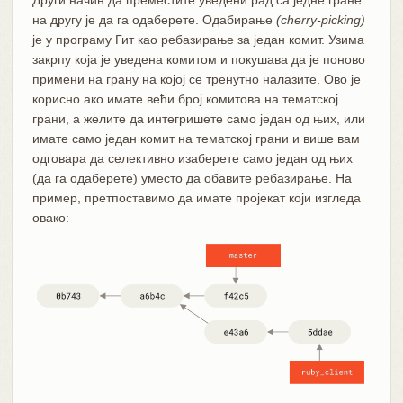
Други начин да преместите уведени рад са једне гране
на другу је да га одаберете. Одабирање
(cherry-picking)
је у програму Гит као ребазирање за један комит. Узима
закрпу која је уведена комитом и покушава да је поново
примени на грану на којој се тренутно налазите. Ово је
корисно ако имате већи број комитова на тематској
грани, а желите да интегришете само један од њих, или
имате само један комит на тематској грани и више вам
одговара да селективно изаберете само један од њих
(да га одаберете) уместо да обавите ребазирање. На
пример, претпоставимо да имате пројекат који изгледа
овако: