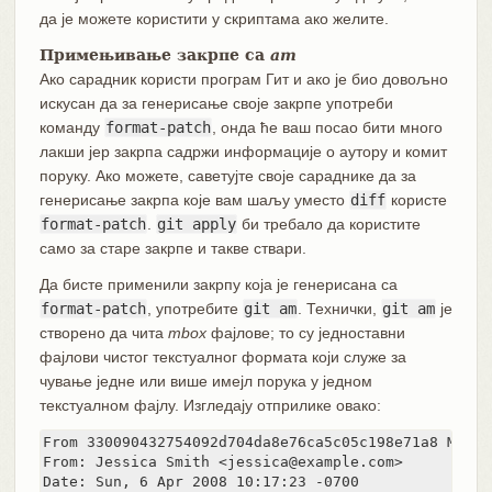
да је можете користити у скриптама ако желите.
Примењивање закрпе са
am
Ако сарадник користи програм Гит и ако је био довољно
искусан да за генерисање своје закрпе употреби
команду
format-patch
, онда ће ваш посао бити много
лакши јер закрпа садржи информације о аутору и комит
поруку. Ако можете, саветујте своје сараднике да за
генерисање закрпа које вам шаљу уместо
diff
користе
format-patch
.
git apply
би требало да користите
само за старе закрпе и такве ствари.
Да бисте применили закрпу која је генерисана са
format-patch
, употребите
git am
. Технички,
git am
је
створено да чита
mbox
фајлове; то су једноставни
фајлови чистог текстуалног формата који служе за
чување једне или више имејл порука у једном
текстуалном фајлу. Изгледају отприлике овако:
From 330090432754092d704da8e76ca5c05c198e71a8 Mon S
From: Jessica Smith <jessica@example.com>

Date: Sun, 6 Apr 2008 10:17:23 -0700
