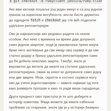
$ git checkout -b rubyclient jessica/ruby-client
Ако вам касније пошаље још један имејл и са још једном
граном са корисном могућности, могли бисте директно
да одрадите
fetch
и
checkout
јер сте већ подесили
удаљени репозиторијум.
Ово је најкорисније ако редовно радите са неком
особом. Ако неко с времена на време даје допринос
само једном закрпом, онда је прихватање преко мејла
брже него захтевање да сви имају свој сервер и да сви
стално додају и бришу удаљене репозиторијуме само
да би добили неколико закрпа. Такође, мало је
вероватно да желите да имате на стотине удаљених
репозиторијума, сваки за неког ко допринесе само једну
или две закрпе. Ипак, скрипте и хостинг сервиси могу
ово да учине једноставнијим — зависи највише од тога
како развијате програм и како то раде ваши сарадници.
Друга предност овог приступа је то што добијате и
историју комитова. Мада можете да имате озбиљне
проблеме са спајањем, знате где је у историји базиран