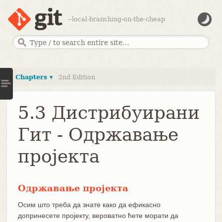
--local-branching-on-the-cheap
Chapters ▾
2nd Edition
5.3 Дистрибуирани
Гит - Одржавање
пројекта
Одржавање пројекта
Осим што треба да знате како да ефикасно
допринесете пројекту, вероватно ћете морати да