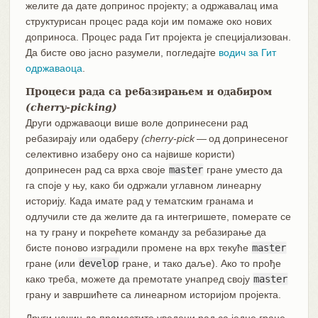
желите да дате допринос пројекту; а одржавалац има
структурисан процес рада који им помаже око нових
доприноса. Процес рада Гит пројекта је специјализован.
Да бисте ово јасно разумели, погледајте
водич за Гит
одржаваоца
.
Процеси рада са ребазирањем и одабиром
(cherry-picking)
Други одржаваоци више воле допринесени рад
ребазирају или одаберу
(cherry-pick
— од допринесеног
селективно изаберу оно са највише користи)
допринесен рад са врха своје
master
гране уместо да
га споје у њу, како би одржали углавном линеарну
историју. Када имате рад у тематским гранама и
одлучили сте да желите да га интегришете, померате се
на ту грану и покрећете команду за ребазирање да
бисте поново изградили промене на врх текуће
master
гране (или
develop
гране, и тако даље). Ако то прође
како треба, можете да премотате унапред своју
master
грану и завршићете са линеарном историјом пројекта.