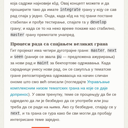
која садржи најновији кôд. Овај концепт можете и да
проширите тако да имате
integrate
грану у коју се сав
рад спаја у једно. Онда, када кôд на тој грани постане
стабилан и прође тестирање, спајате га у
develop
грану; и када се то на неко време покаже као стабилно,
master
грану премотате унапред.
Процеси рада са спајањем великих грана
Гит пројекат има четири дуготрајне гране:
master
,
next
и
seen
(раније се звала
pu
–- предложена ажурирања)
за нови рад и
maint
за бекпортове одржавања. Када
сарадници унесу нови рад, он се сакупља у тематске
гране репозиторијума одржаваоца на начин сличан
ономе што смо већ описали (погледајте
Управљање
комплексним низом тематских грана на које се даје
допринос
). У овом тренутку, теме се процењују да би се
одредило да ли је безбедно да се употребе или још
треба да се ради на њима. Ако су безбедне, спајају се у
next
, и та грана се гура како би сви могли да пробају
интегрисане теме заједно.