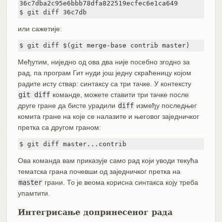
36c7dba2c95e6bbb78dfa822519ecfec6e1ca649

$ git diff 36c7db
или сажетије:
$ git diff $(git merge-base contrib master)
Међутим, ниједно од ова два није посебно згодно за
рад, па програм Гит нуди још једну скраћеницу којом
радите исту ствар: синтаксу са три тачке. У контексту
git diff
команде, можете ставити три тачке после
друге гране да бисте урадили
diff
између последњег
комита гране на које се налазите и његовог заједничког
претка са другом граном:
$ git diff master...contrib
Ова команда вам приказује само рад који уводи текућа
тематска грана почевши од заједничког претка на
master
грани. То је веома корисна синтакса коју треба
упамтити.
Интегрисање допринесеног рада