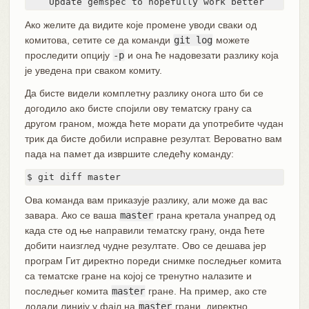
    Update gemspec to hopefully work better
Ако желите да видите које промене уводи сваки од
комитова, сетите се да команди
git log
можете
проследити опцију
-p
и она ће надовезати разлику која
је уведена при сваком комиту.
Да бисте видели комплетну разлику онога што би се
догодило ако бисте спојили ову тематску грану са
другом граном, можда ћете морати да употребите чудан
трик да бисте добили исправне резултат. Вероватно вам
пада на памет да извршите следећу команду:
$ git diff master
Ова команда вам приказује разлику, али може да вас
завара. Ако се ваша
master
грана кретала унапред од
када сте од ње направили тематску грану, онда ћете
добити наизглед чудне резултате. Ово се дешава јер
програм Гит директно пореди снимке последњег комита
са тематске гране на којој се тренутно налазите и
последњег комита
master
гране. На пример, ако сте
додали линију у фајл на
master
грани, директно