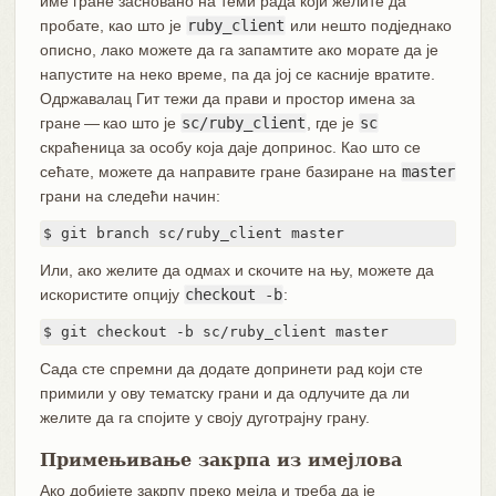
име гране засновано на теми рада који желите да
пробате, као што је
ruby_client
или нешто подједнако
описно, лако можете да га запамтите ако морате да је
напустите на неко време, па да јој се касније вратите.
Одржавалац Гит тежи да прави и простор имена за
гране — као што је
sc/ruby_client
, где је
sc
скраћеница за особу која даје допринос. Као што се
сећате, можете да направите гране базиране на
master
грани на следећи начин:
$ git branch sc/ruby_client master
Или, ако желите да одмах и скочите на њу, можете да
искористите опцију
checkout -b
:
$ git checkout -b sc/ruby_client master
Сада сте спремни да додате допринети рад који сте
примили у ову тематску грани и да одлучите да ли
желите да га спојите у своју дуготрајну грану.
Примењивање закрпа из имејлова
Ако добијете закрпу преко мејла и треба да је