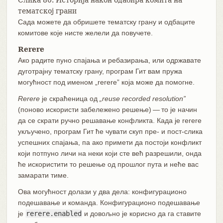
Слика 80. Историја након одабира комита на
тематској грани
Сада можете да обришете тематску грану и одбаците
комитове које нисте желели да повучете.
Rerere
Ако радите пуно спајања и ребазирања, или одржавате
дуготрајну тематску грану, програм Гит вам пружа
могућност под именом „rerere” која може да помогне.
Rerere
је скраћеница од
„reuse recorded resolution”
(поново искористи забележено решење) — то је начин
да се скрати ручно решавање конфликта. Када је rerere
укључено, програм Гит ће чувати скуп пре- и пост-слика
успешних спајања, па ако примети да постоји конфликт
који потпуно личи на неки који сте већ разрешили, онда
ће искористити то решење од прошлог пута и неће вас
замарати тиме.
Ова могућност долази у два дела: конфигурационо
подешавање и команда. Конфигурационо подешавање
је
rerere.enabled
и довољно је корисно да га ставите