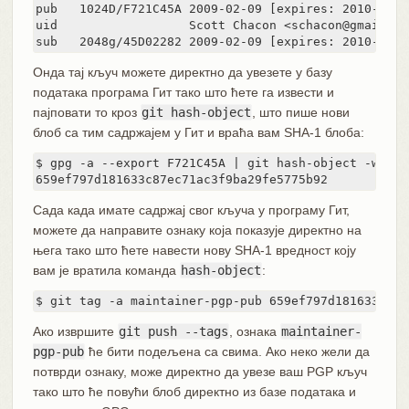
pub   1024D/F721C45A 2009-02-09 [expires: 2010-02-09
uid                  Scott Chacon <schacon@gmail.com
sub   2048g/45D02282 2009-02-09 [expires: 2010-02-0
Онда тај кључ можете директно да увезете у базу
података програма Гит тако што ћете га извести и
пајповати то кроз
git hash-object
, што пише нови
блоб са тим садржајем у Гит и враћа вам SHA-1 блоба:
$ gpg -a --export F721C45A | git hash-object -w --st
659ef797d181633c87ec71ac3f9ba29fe5775b92
Сада када имате садржај свог кључа у програму Гит,
можете да направите ознаку која показује директно на
њега тако што ћете навести нову SHA-1 вредност коју
вам је вратила команда
hash-object
:
$ git tag -a maintainer-pgp-pub 659ef797d181633c87e
Ако извршите
git push --tags
, ознака
maintainer-
pgp-pub
ће бити подељена са свима. Ако неко жели да
потврди ознаку, може директно да увезе ваш PGP кључ
тако што ће повући блоб директно из базе података и