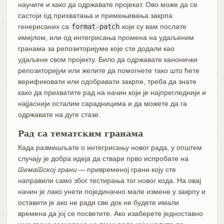
научите и како да одржавате пројекат. Ово може да се
састоји од прихватања и примењивања закрпа
генерисаних са
format-patch
које су вам послате
имејлом, или од интегрисања промена на удаљеним
гранама за репозиторијуме које сте додали као
удаљене свом пројекту. Било да одржавате канонички
репозиторијум или желите да помогнете тако што ћете
верификовати или одобравати закрпе, треба да знате
како да прихватите рад на начин који је најпрегледнији и
најјаснији осталим сарадницима и да можете да га
одржавате на дуге стазе.
Рад са тематским гранама
Када размишљате о интегрисању новог рада, у општем
случају је добра идеја да ствари прво испробате на
тематској грани
— привременој грани коју сте
направили само због тестирања тог новог кода. На овај
начин је лако унети појединачно мале измене у закрпу и
оставити је ако не ради све док не будете имали
времена да јој се посветите. Ако изаберете једноставно