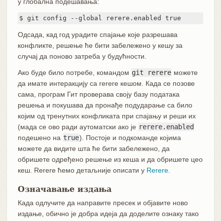
у глобална подешавања:
$ git config --global rerere.enabled true
Одсада, кад год урадите спајање које разрешава
конфликте, решење ће бити забележено у кешу за
случај да поново затреба у будућности.
Ако буде било потребе, командом
git rerere
можете
да имате интеракцију са rerere кешом. Када се позове
сама, програм Гит проверава своју базу података
решења и покушава да пронађе подударање са било
којим од тренутних конфликата при спајању и реши их
(мада се ово ради аутоматски ако је
rerere.enabled
подешено на
true
). Постоје и подкоманде којима
можете да видите шта ће бити забележено, да
обришете одређено решење из кеша и да обришете цео
кеш. Rerere ћемо детаљније описати у
Rerere
.
Означавање издања
Када одлучите да направите пресек и објавите ново
издање, обично је добра идеја да доделите ознаку тако