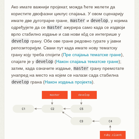
Ако имате важнији пројекат, можда ћете желети да
користите двофазни циклус спајања. У овом сценарију
имате две дуготрајне гране,
master
и
develop
, у којима
одређујете да се
master
ажурира само када се издвоји
врло стабилно издање и сав нови кôд се интегрише у
develop
грану. Обе ове гране редовно гурате у јавни
репозиторијум. Сваки пут када имате нову тематску
грану коју треба спојити (
Пре спајања тематске гране
),
спајате је у
develop
(
Након спајања тематске гране
);
затим, када означите издање,
master
грану премотате
унапред на место на којем се налази сада стабилна
develop
грана (
Након издања пројекта
).