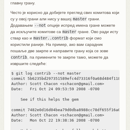
главну грану.
Често је корисно да добијете преглед свих комитова који
су у овој грани али нису у вашој
master
грани.
Додавањем
--not
опције испред имена гране можете
да искључите комитове са
master
гране. Ово ради исту
ствар као и
master..contrib
формат који смо
користили раније. На пример, ако вам сарадник
пошаље две закрпе и направите грану која се зове
contrib
, па примените те закрпе тамо, можете да
извршите следеће:
$ git log contrib --not master

commit 5b6235bd297351589efc4d73316f0a68d484f118

Author: Scott Chacon <schacon@gmail.com>

Date:   Fri Oct 24 09:53:59 2008 -0700

    See if this helps the gem

commit 7482e0d16d04bea79d0dba8988cc78df655f16a0

Author: Scott Chacon <schacon@gmail.com>

Date:   Mon Oct 22 19:38:36 2008 -0700
