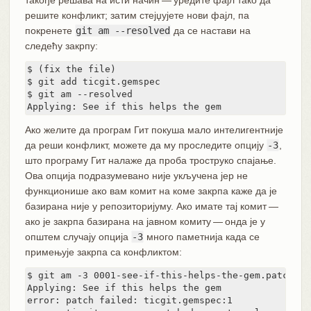
решите конфликт; затим стејџујете нови фајл, па
покренете
git am --resolved
да се настави на
следећу закрпу:
$ (fix the file)

$ git add ticgit.gemspec

$ git am --resolved

Applying: See if this helps the gem
Ако желите да програм Гит покуша мало интелигентније
да реши конфликт, можете да му проследите опцију
-3
,
што програму Гит налаже да проба троструко спајање.
Ова опција подразумевано није укључена јер не
функционише ако вам комит на коме закрпа каже да је
базирана није у репозиторијуму. Ако имате тај комит —
ако је закрпа базирана на јавном комиту — онда је у
општем случају опција
-3
много паметнија када се
примењује закрпа са конфликтом:
$ git am -3 0001-see-if-this-helps-the-gem.patch

Applying: See if this helps the gem

error: patch failed: ticgit.gemspec:1
