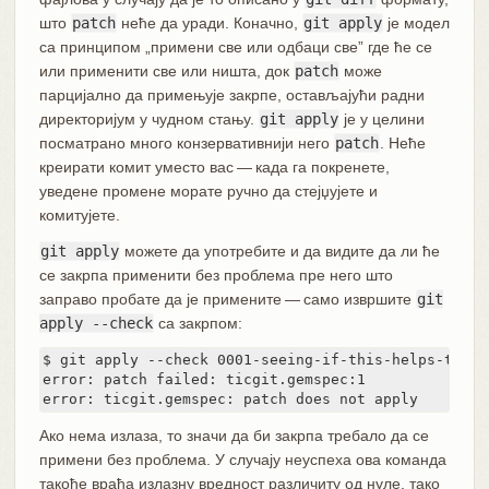
што
patch
неће да уради. Коначно,
git apply
је модел
са принципом „примени све или одбаци све” где ће се
или применити све или ништа, док
patch
може
парцијално да примењује закрпе, остављајући радни
директоријум у чудном стању.
git apply
је у целини
посматрано много конзервативнији него
patch
. Неће
креирати комит уместо вас — када га покренете,
уведене промене морате ручно да стејџујете и
комитујете.
git apply
можете да употребите и да видите да ли ће
се закрпа применити без проблема пре него што
заправо пробате да је примените — само извршите
git
apply --check
са закрпом:
$ git apply --check 0001-seeing-if-this-helps-the-ge
error: patch failed: ticgit.gemspec:1

error: ticgit.gemspec: patch does not apply
Ако нема излаза, то значи да би закрпа требало да се
примени без проблема. У случају неуспеха ова команда
такође враћа излазну вредност различиту од нуле, тако