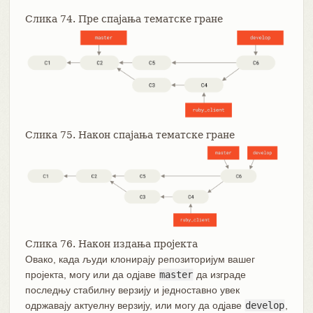
Слика 74. Пре спајања тематске гране
Слика 75. Након спајања тематске гране
Слика 76. Након издања пројекта
Овако, када људи клонирају репозиторијум вашег
пројекта, могу или да одјаве
master
да изграде
последњу стабилну верзију и једноставно увек
одржавају актуелну верзију, или могу да одјаве
develop
,