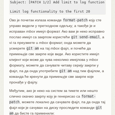
Subject: [PATCH 1/2] Add limit to log function

Limit log functionality to the first 20
Ово је почетак излаза команде
format-patch
коју сте
управо видели у претходном одељку; а такође је и
исправан
mbox
имејл формат. Ако вам је неко исправно
послао имејл са закрпом користећи
git send-email
, a
vi га преузмете u
mbox
формат, онда можете да
усмерите
git am
на тај
mbox
фајл, и почеће да
примењује све закрпе које види. Ако користите имејл
клијент који може да чува неколико имејлова у
mbox
формату, можете да сачувате читаву серију закрпи у
фајл, па да онда употребите
git am
над тим фајлом, а
команда ће кренути да примењује све закрпе које
пронађе у фајлу.
Међутим, ако је неко на систем за тикете или нешто
слично окачио закрпу коју је генерисао са
format-
patch
, можете локално да сачувате фајл, па да онда тај
фајл који је сачуван на диску проследите команди
git
am
да бисте га применили: