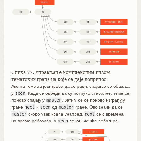
Слика 77. Управљање комплексним низом
тематских грана на које се даје допринос
Ако на темама још треба да се ради, спајање се обавља
у
seen
. Када се одреди да су потпуно стабилне, теме се
поново спајају у
master
. Затим се се поново изграђују
гране
next
и
seen
од
master
гране. Ово значи да се
master
скоро увек креће унапред,
next
се с времена
на време ребазира, а
seen
се још чешће ребазира.