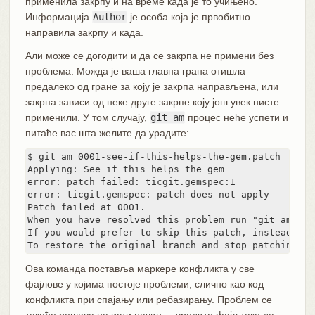
применила закрпу и на време када је то учињено.
Информација
Author
је особа која је првобитно
направила закрпу и када.
Али може се догодити и да се закрпа не примени без
проблема. Можда је ваша главна грана отишла
предалеко од гране за коју је закрпа направљена, или
закрпа зависи од неке друге закрпе коју још увек нисте
применили. У том случају,
git am
процес неће успети и
питаће вас шта желите да урадите:
$ git am 0001-see-if-this-helps-the-gem.patch

Applying: See if this helps the gem

error: patch failed: ticgit.gemspec:1

error: ticgit.gemspec: patch does not apply

Patch failed at 0001.

When you have resolved this problem run "git am --re
If you would prefer to skip this patch, instead run
To restore the original branch and stop patching ru
Ова команда поставља маркере конфликта у све
фајлове у којима постоје проблеми, слично као код
конфликта при спајању или ребазирању. Проблем се
такође решава на исти начин — уредите фајл тако да