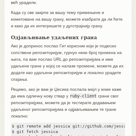
већ урадили.
Када су све закрпе за вашу тему примењене и
комитоване на вашу грану, можете изабрати да ли ћете
и како да их интегришете у дуготрајнију грану.
Одјављивање удаљених грана
Ако је допринос послао Гит корисник који је подесио
сопствени репозиторијум, гурнуо неки број промена на
њега, па вам послао URL до репозиторијума и име
удаљене гране у којој се налазе промене, можете да их
додате као удаљени репозиторијум и локално урадите
спајања.
Рецимо, ако је вам је Џесика послала мејл у коме каже
да има одличну нову ствар у
ruby-client
грани свог
репозиторијума, можете да је тестирате додавањем
удаљеног репозиторијума и одјављивањем те гране
локално:
$ git remote add jessica git://github.com/jessica/m
$ git fetch jessica
