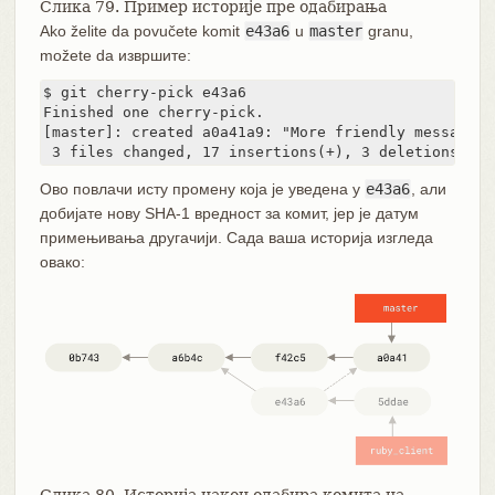
Слика 79. Пример историје пре одабирања
Ako želite da povučete komit
e43a6
u
master
granu,
možete da извршите:
$ git cherry-pick e43a6

Finished one cherry-pick.

[master]: created a0a41a9: "More friendly message w
 3 files changed, 17 insertions(+), 3 deletions(-)
Ово повлачи исту промену која је уведена у
e43a6
, али
добијате нову SHA-1 вредност за комит, јер је датум
примењивања другачији. Сада ваша историја изгледа
овако: