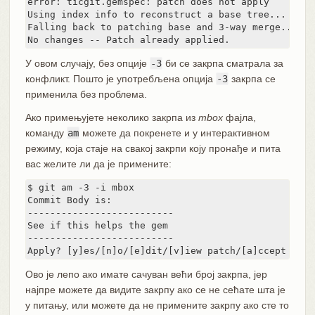
error: ticgit.gemspec: patch does not apply

Using index info to reconstruct a base tree...

Falling back to patching base and 3-way merge...

No changes -- Patch already applied.
У овом случају, без опције
-3
би се закрпа сматрала за
конфликт. Пошто је употребљена опција
-3
закрпа се
применила без проблема.
Ако примењујете неколико закрпа из
mbox
фајла,
команду
am
можете да покренете и у интерактивном
режиму, која стаје на свакој закрпи коју пронађе и пита
вас желите ли да је примените:
$ git am -3 -i mbox

Commit Body is:

--------------------------

See if this helps the gem

--------------------------

Apply? [y]es/[n]o/[e]dit/[v]iew patch/[a]ccept all
Ово је лепо ако имате сачуван већи број закрпа, јер
најпре можете да видите закрпу ако се не сећате шта је
у питању, или можете да не примените закрпу ако сте то