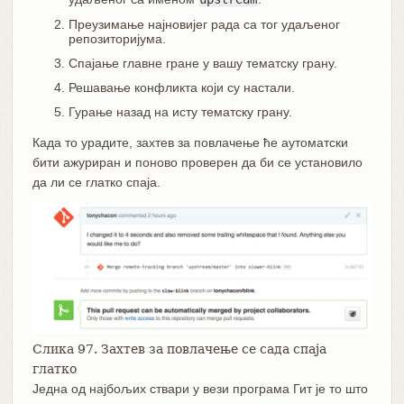
Преузимање најновијег рада са тог удаљеног
репозиторијума.
Спајање главне гране у вашу тематску грану.
Решавање конфликта који су настали.
Гурање назад на исту тематску грану.
Када то урадите, захтев за повлачење ће аутоматски
бити ажуриран и поново проверен да би се установило
да ли се глатко спаја.
Слика 97. Захтев за повлачење се сада спаја
глатко
Једна од најбољих ствари у вези програма Гит је то што