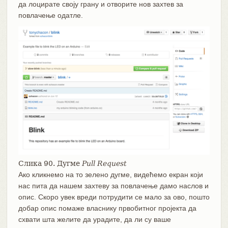
да лоцирате своју грану и отворите нов захтев за
повлачење одатле.
Слика 90. Дугме
Pull Request
Ако кликнемо на то зелено дугме, видећемо екран који
нас пита да нашем захтеву за повлачење дамо наслов и
опис. Скоро увек вреди потрудити се мало за ово, пошто
добар опис помаже власнику првобитног пројекта да
схвати шта желите да урадите, да ли су ваше