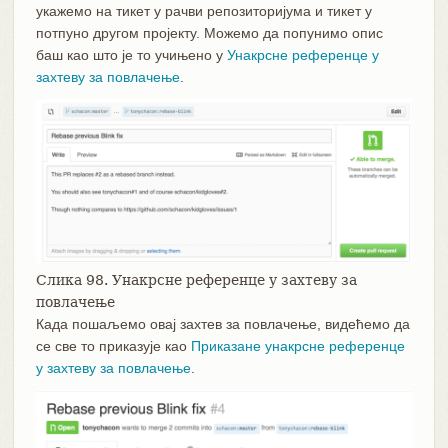
укажемо на тикет у рачви репозиторијума и тикет у
потпуно другом пројекту. Можемо да попунимо опис
баш као што је то учињено у
Унакрсне референце у
захтеву за повлачење
.
Слика 98. Унакрсне референце у захтеву за
повлачење
Када пошаљемо овај захтев за повлачење, видећемо да
се све то приказује као
Приказане унакрсне референце
у захтеву за повлачење
.