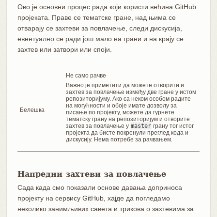
Ово је основни процес рада који користи већина GitHub
пројеката. Праве се тематске гране, над њима се
отварају се захтеви за повлачење, следи дискусија,
евентуално се ради још мало на грани и на крају се
захтев или затвори или споји.
Не само рачве
Важно је приметити да можете отворити и
захтев за повлачење између две гране у истом
репозиторијуму. Ако са неком особом радите
на могућности и обоје имате дозволу за
Белешка
писање по пројекту, можете да гурнете
тематску грану на репозиторијум и отворите
захтев за повлачење у
master
грану тог истог
пројекта да бисте покренули преглед кода и
дискусију. Нема потребе за рачвањем.
Напредни захтеви за повлачење
Сада када смо показали основе давања доприноса
пројекту на сервису GitHub, хајде да погледамо
неколико занимљивих савета и трикова о захтевима за