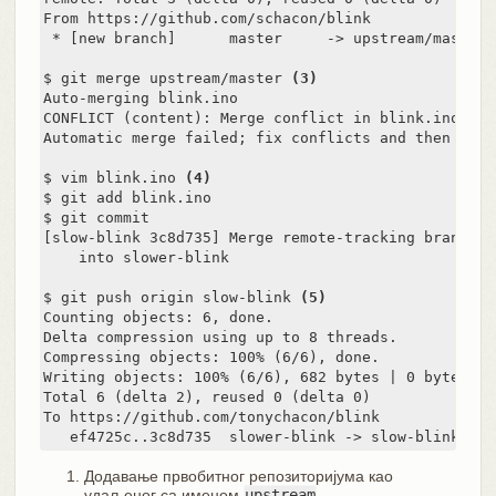
From https://github.com/schacon/blink

 * [new branch]      master     -> upstream/master

$ git merge upstream/master 
(3)
Auto-merging blink.ino

CONFLICT (content): Merge conflict in blink.ino

Automatic merge failed; fix conflicts and then comm
$ vim blink.ino 
(4)
$ git add blink.ino

$ git commit

[slow-blink 3c8d735] Merge remote-tracking branch '
    into slower-blink

$ git push origin slow-blink 
(5)
Counting objects: 6, done.

Delta compression using up to 8 threads.

Compressing objects: 100% (6/6), done.

Writing objects: 100% (6/6), 682 bytes | 0 bytes/s, 
Total 6 (delta 2), reused 0 (delta 0)

To https://github.com/tonychacon/blink

   ef4725c..3c8d735  slower-blink -> slow-blink
Додавање првобитног репозиторијума као
удаљеног са именом
upstream
.