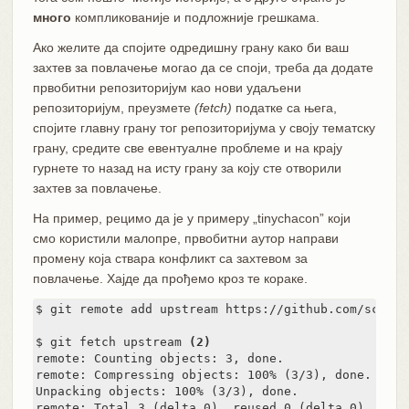
много
компликованије и подложније грешкама.
Ако желите да спојите одредишну грану како би ваш
захтев за повлачење могао да се споји, треба да додате
првобитни репозиторијум као нови удаљени
репозиторијум, преузмете
(fetch)
податке са њега,
спојите главну грану тог репозиторијума у своју тематску
грану, средите све евентуалне проблеме и на крају
гурнете то назад на исту грану за коју сте отворили
захтев за повлачење.
На пример, рецимо да је у примеру „tinychacon” који
смо користили малопре, првобитни аутор направи
промену која ствара конфликт са захтевом за
повлачење. Хајде да прођемо кроз те кораке.
$ git remote add upstream https://github.com/schaco
$ git fetch upstream 
(2)
remote: Counting objects: 3, done.

remote: Compressing objects: 100% (3/3), done.

Unpacking objects: 100% (3/3), done.

remote: Total 3 (delta 0), reused 0 (delta 0)
