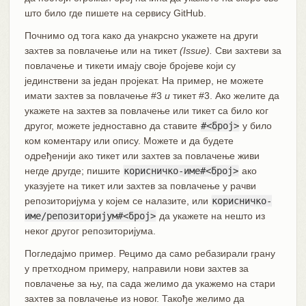
што било где пишете на сервису GitHub.
Почнимо од тога како да унакрсно укажете на други
захтев за повлачење или на тикет
(Issue).
Сви захтеви за
повлачење и тикети имају своје бројеве који су
јединствени за један пројекат. На пример, не можете
имати захтев за повлачење #3
и
тикет #3. Ако желите да
укажете на захтев за повлачење или тикет са било ког
другог, можете једноставно да ставите
#<број>
у било
ком коментару или опису. Можете и да будете
одређенији ако тикет или захтев за повлачење живи
негде другде; пишите
корисничко-име#<број>
ако
указујете на тикет или захтев за повлачење у рачви
репозиторијума у којем се налазите, или
корисничко-
име/репозиторијум#<број>
да укажете на нешто из
неког другог репозиторијума.
Погледајмо пример. Рецимо да само ребазирали грану
у претходном примеру, направили нови захтев за
повлачење за њу, па сада желимо да укажемо на стари
захтев за повлачење из новог. Такође желимо да