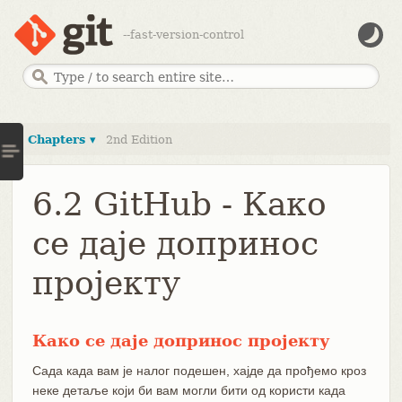
--fast-version-control
Chapters ▾
2nd Edition
6.2 GitHub - Како
се даје допринос
пројекту
Како се даје допринос пројекту
Сада када вам је налог подешен, хајде да прођемо кроз
неке детаље који би вам могли бити од користи када