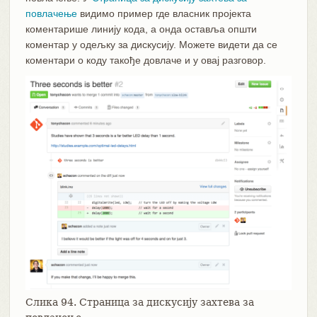
повлачење
видимо пример где власник пројекта
коментарише линију кода, а онда оставља општи
коментар у одељку за дискусију. Можете видети да се
коментари о коду такође довлаче и у овај разговор.
Слика 94. Страница за дискусију захтева за