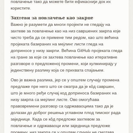
повлачење тако да можете бити ефикаснији док их
користите.
Захтеви за повлачење као закрпе
Важно је разумети да многи пројекти не гледају на
захтеве за повлачење као на низ савршених закрпа које
чисто треба да се примене тим редом, као што већина
пројеката базираних на мејлинг листи гледа на
доприносе у низу закрпи. Већина GitHub пројеката гледа
на гране за које се захтева повлачење као итеративне
разговоре о предложеној промени, који кулминирају у
јединствену разлику која се прихвата спајањем.
Ово је важна разлика, јер се у општем случају промена
предлаже пре него што се сматра да је кôд савршен,
што је много ређи случај код доприноса базираних на
низу закрпа са мејлинг листе. Ово омогућава
правовремени разговор са одржаваоцима тако да је
долазак до доброг решења углавном плод тимског рада
заједнице. Када се кôд предложи захтевом за
повлачење и одржаваоци или заједница предложе
промену, низ закрпа се у општем случају не смотава