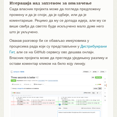
Итерација над захтевом за повлачење
Сада власник пројекта може да погледа предложену
промену и да је споји, да је одбије, или да је
коментарише. Рецимо да му се допада идеја, али му се
више свиђа да светло буде искључено мало дуже него
што је укључено.
Овакав разговор би се обављао имејловима у
процесима рада који су представљени у
Дистрибуирани
Гит
, али се на GitHub сервису ово дешава онлајн.
Власник пројекта може да прегледа уједињену разлику и
остави коментар кликом на било коју линију.