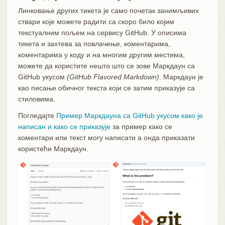
Линковање других тикета је само почетак занимљивих
ствари које можете радити са скоро било којим
текстуалним пољем на сервису GitHub. У описима
тикета и захтева за повлачење, коментарима,
коментарима у коду и на многим другим местима,
можете да користите нешто што се зове Маркдаун са
GitHub укусом
(GitHub Flavored Markdown)
. Маркдаун је
као писање обичног текста који се затим приказује са
стиловима.
Погледајте
Пример Маркдауна са GitHub укусом како је
написан и како се приказује
за пример како се
коментари или текст могу написати а онда приказати
користећи Маркдаун.