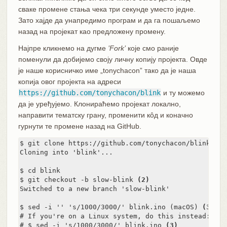
сваке промене стања чека три секунде уместо једне.
Зато хајде да унапредимо програм и да га пошаљемо
назад на пројекат као предложену промену.
Најпре кликнемо на дугме
’Fork’
које смо раније
поменули да добијемо своју личну копију пројекта. Овде
је наше корисничко име „tonychacon” тако да је наша
копија овог пројекта на адреси
https://github.com/tonychacon/blink
и ту можемо
да је уређујемо. Клонираћемо пројекат локално,
направити тематску грану, променити кôд и коначно
гурнути те промене назад на GitHub.
$ git clone https://github.com/tonychacon/blink 
(1)
Cloning into 'blink'...

$ cd blink

$ git checkout -b slow-blink 
(2)
Switched to a new branch 'slow-blink'

$ sed -i '' 's/1000/3000/' blink.ino (macOS) 
(3)
# If you're on a Linux system, do this instead:

# $ sed -i 's/1000/3000/' blink.ino 
(3)