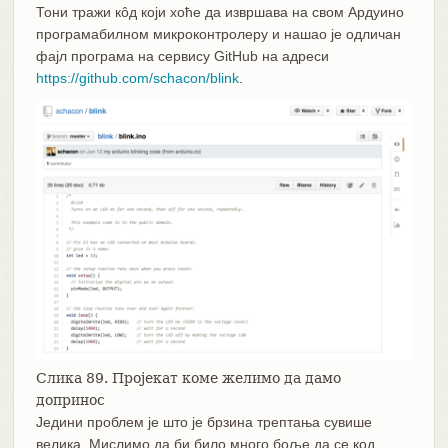
Тони тражи кôд који хоће да извршава на свом Ардуино
програмабилном микроконтролеру и нашао је одличан
фајл програма на сервису GitHub на адреси
https://github.com/schacon/blink
.
Слика 89. Пројекат коме желимо да дамо
допринос
Једини проблем је што је брзина трептања сувише
велика. Мислимо да би било много боље да се код