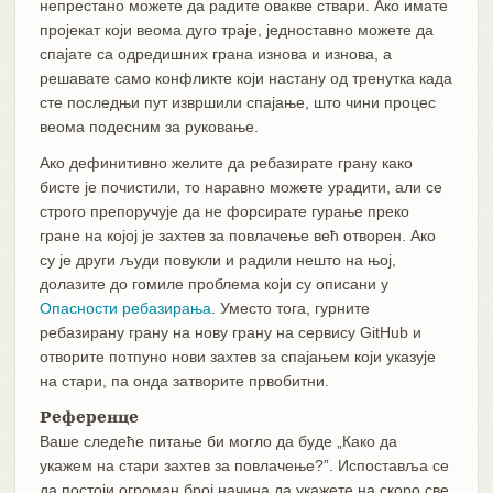
непрестано можете да радите овакве ствари. Ако имате
пројекат који веома дуго траје, једноставно можете да
спајате са одредишних грана изнова и изнова, а
решавате само конфликте који настану од тренутка када
сте последњи пут извршили спајање, што чини процес
веома подесним за руковање.
Ако дефинитивно желите да ребазирате грану како
бисте је почистили, то наравно можете урадити, али се
строго препоручује да не форсирате гурање преко
гране на којој је захтев за повлачење већ отворен. Ако
су је други људи повукли и радили нешто на њој,
долазите до гомиле проблема који су описани у
Опасности ребазирања
. Уместо тога, гурните
ребазирану грану на нову грану на сервису GitHub и
отворите потпуно нови захтев за спајањем који указује
на стари, па онда затворите првобитни.
Референце
Ваше следеће питање би могло да буде „Како да
укажем на стари захтев за повлачење?”. Испоставља се
да постоји огроман број начина да укажете на скоро све