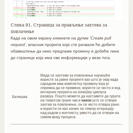
Слика 91. Страница за прављење захтева за
повлачење
Када на овом екрану кликнете на дугме
’Create pull
request’
, власник пројекта који сте рачвали ће добити
обавештење да неко предлаже промену и добиће линк
до странице која има све информације у вези тога.
Мада се захтеви за повлачење најчешће
користе за јавне пројекте као што је овај када
сарадник има комплетну промену која је
спремна да се примени, користе се често и код
интерних пројекта
на почетку
циклуса
развоја. Пошто можете да наставите да гурате
Белешка
на тематске гране чак и
након
што се отвори
захтев за повлачење, он се често отвара рано
и користи се као начин за тимску итерацију
над радом у контексту, уместо да се отвори на
самом крају процеса.