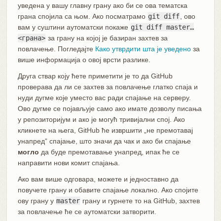
уведена у вашу главну грану ако би се ова тематска
грана спојила са њом. Ако посматрамо
git diff
, ово
вам у суштини аутоматски покаже
git diff master…​
<грана>
за грану на којој је базиран захтев за
повлачење. Погледајте
Како утврдити шта је уведено
за
више информација о овој врсти разлике.
Друга ствар коју ћете приметити је то да GitHub
проверава да ли се захтев за повлачење глатко спаја и
нуди дугме које уместо вас ради спајање на серверу.
Ово дугме се појављује само ако имате дозволу писања
у репозиторијум и ако је могућ тривијални спој. Ако
кликнете на њега, GitHub ће извршити „не премотавај
унапред” спајање, што значи да чак и ако би спајање
могло
да буде премотавање унапред, ипак ће се
направити нови комит спајања.
Ако вам више одговара, можете и једноставно да
повучете грану и обавите спајање локално. Ако спојите
ову грану у
master
грану и гурнете то на GitHub, захтев
за повлачење ће се аутоматски затворити.