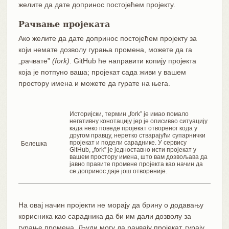
желите да дате допринос постојећем пројекту.
Рачвање пројеката
Ако желите да дате допринос постојећем пројекту за
који немате дозволу гурања промена, можете да га
„рачвате”
(fork)
. GitHub ће направити копију пројекта
која је потпуно ваша; пројекат сада живи у вашем
простору имена и можете да гурате на њега.
Историјски, термин „fork” је имао помало
негативну конотацију јер је описивао ситуацију
када неко поведе пројекат отвореног кода у
другом правцу, неретко стварајући супарнички
пројекат и подели сараднике. У сервису
Белешка
GitHub, „fork” је једноставно исти пројекат у
вашем простору имена, што вам дозвољава да
јавно правите промене пројекта као начин да
се допринос даје још отвореније.
На овај начин пројекти не морају да брину о додавању
корисника као сарадника да би им дали дозволу за
гурање промена. Људи могу да рачвају пројекат, гурају