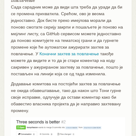
повлачење
Сада сарадник може да види шта треба да уради да би
се промена прихватила. Срећом, ово је веома
једноставно. Док бисте преко имејлова морали да
поново смотате серију закрпи и пошаљете је поново на
мејлинг листу, са GitHub сервисом можете једноставно
да поново комитујете на тематској грани и да гурнете
промене које ће аутоматски ажурирати захтев за
повлачење. У
Коначни захтев за повлачење
такође
можете да видите и то да је стари коментар на коду
сакривен у ажурираном захтеву за повлачење, пошто је
постављен на линији која се од тада изменила.
Додавање комитова на постојећи захтев за повлачење
не окида обавештавање, тако да након што Тони гурне
своје исправке, одлучује да остави коментар како би
обавестио власника пројекта да је направио захтевану
промену.