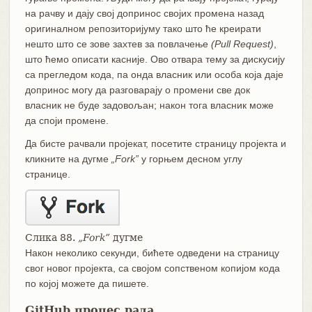
на рачву и дају свој допринос својих промена назад
оригиналном репозиторијуму тако што ће креирати
нешто што се зове захтев за повлачење
(Pull Request)
,
што ћемо описати касније. Ово отвара тему за дискусију
са прегледом кода, па онда власник или особа која даје
допринос могу да разговарају о промени све док
власник не буде задовољан; након тога власник може
да споји промене.
Да бисте рачвали пројекат, посетите страницу пројекта и
кликните на дугме
„Fork”
у горњем десном углу
странице.
Слика 88.
„Fork”
дугме
Након неколико секунди, бићете одведени на страницу
свог новог пројекта, са својом сопственом копијом кода
по којој можете да пишете.
GitHub процес рада