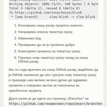
Writing objects: 100% (3/3), 340 bytes | 0 bytes/s, 
Total 3 (delta 1), reused 0 (delta 0)

To https://github.com/tonychacon/blink

 * [new branch]      slow-blink -> slow-blink
Клонирамо нашу рачву пројекта локално.
Направимо описну тематску грану.
Изменимо кôд.
Проверимо да ли је промена добра.
Комитујемо промену на тематску грану.
Гурнемо нову тематску грану назад на нашу
GitHub рачву.
Ако се сада вратимо на нашу GitHub рачву, видећемо да
је GitHub приметио да смо гурнули нову тематску грану
и приказује нам велико зелено дугме да одјавимо
промене и отворимо захтев за повлачење ка
првобитном пројекту.
Други начин је да одете на страницу
„Branches”
на
https://github.com/<корисник>/<пројекат>/branches