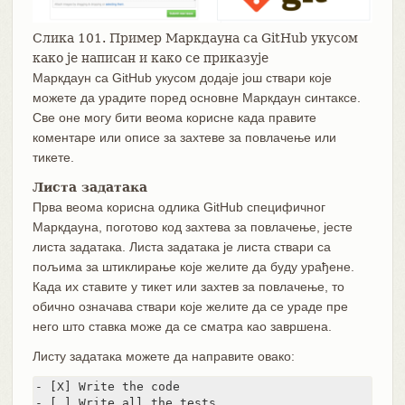
Слика 101. Пример Маркдауна са GitHub укусом
како је написан и како се приказује
Маркдаун са GitHub укусом додаје још ствари које
можете да урадите поред основне Маркдаун синтаксе.
Све оне могу бити веома корисне када правите
коментаре или описе за захтеве за повлачење или
тикете.
Листа задатака
Прва веома корисна одлика GitHub специфичног
Маркдауна, поготово код захтева за повлачење, јесте
листа задатака. Листа задатака је листа ствари са
пољима за штиклирање које желите да буду урађене.
Када их ставите у тикет или захтев за повлачење, то
обично означава ствари које желите да се ураде пре
него што ставка може да се сматра као завршена.
Листу задатака можете да направите овако:
- [X] Write the code

- [ ] Write all the tests
