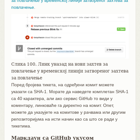
за повлачење у временској линији затвореног захтева за
повлачење
.
Слика 100. Линк уназад на нови захтев за
повлачење у временској линији затвореног захтева
за повлачење
Поред бројева тикета, на одређени комит можете
указати са SHA-1. Морате да наведете комплетан SHA-1
са 40 карактера, али ако сервис GitHub то види у
коментару, линковаће га директно на комит. Опет,
можете да указујете на комитове у рачвама или другим
репозиторијума на исти начин као са што се ради у
тикетима.
Маркдаун са GitHub укусом