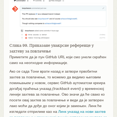
Слика 99. Приказане унакрсне референце у
захтеву за повлачење
Приметите да је пун GitHub URL који смо унели скраћен
само на неопходне информације.
Ако се сада Тони врати назад и затвори првобитни
захтев за повлачење, то можемо да видимо његовим
помињањем у новом, сервис GitHub аутоматски креира
догађај праћења уназад
(trackback event)
у временској
линији захтева за повлачење. Ово значи да ће свако ко
посети овај захтев за повлачење и види да је затворен
лако моћи да дође до оног којим је замењен. Линк ће
изгледати отприлике као на
Линк уназад на нови захтев