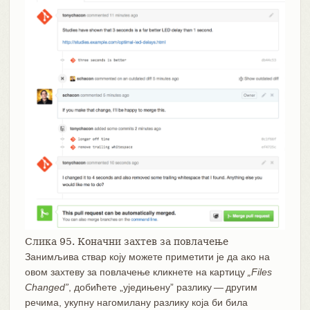
Слика 95. Коначни захтев за повлачење
Занимљива ствар коју можете приметити је да ако на
овом захтеву за повлачење кликнете на картицу
„Files
Changed”
, добићете „уједињену” разлику — другим
речима, укупну нагомилану разлику која би била