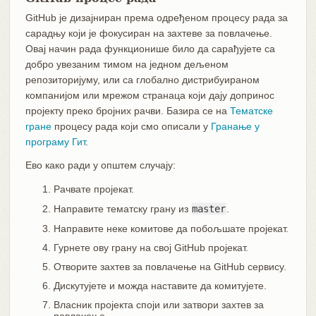
GitHub је дизајниран према одређеном процесу рада за
сарадњу који је фокусиран на захтеве за повлачење.
Овај начин рада функционише било да сарађујете са
добро увезаним тимом на једном дељеном
репозиторијуму, или са глобално дистрибуираном
компанијом или мрежом странаца који дају допринос
пројекту преко бројних рачви. Базира се на
Тематске
гране
процесу рада који смо описали у
Гранање у
програму Гит
.
Ево како ради у општем случају:
Рачвате пројекат.
Направите тематску грану из
master
.
Направите неке комитове да побољшате пројекат.
Гурнете ову грану на свој GitHub пројекат.
Отворите захтев за повлачење на GitHub сервису.
Дискутујете и можда наставите да комитујете.
Власник пројекта споји или затвори захтев за
повлачење.