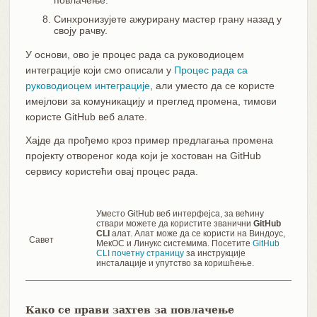
Синхронизујете ажурирану мастер грану назад у
своју рачву.
У основи, ово је процес рада са руководиоцем
интеграције који смо описали у
Процес рада са
руководиоцем интеграције
, али уместо да се користе
имејлови за комуникацију и преглед промена, тимови
користе GitHub веб алате.
Хајде да прођемо кроз пример предлагања промена
пројекту отвореног кода који је хостован на GitHub
сервису користећи овај процес рада.
Уместо GitHub веб интерфејса, за већину
ствари можете да користите званични
GitHub
CLI
алат. Алат може да се користи на Виндоус,
Савет
МекОС и Линукс системима. Посетите
GitHub
CLI почетну страницу
за инструкције
инсталације и упутство за коришћење.
Како се прави захтев за повлачење