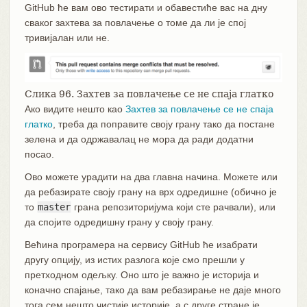
GitHub ће вам ово тестирати и обавестиће вас на дну
сваког захтева за повлачење о томе да ли је спој
тривијалан или не.
Слика 96. Захтев за повлачење се не спаја глатко
Ако видите нешто као
Захтев за повлачење се не спаја
глатко
, треба да поправите своју грану тако да постане
зелена и да одржавалац не мора да ради додатни
посао.
Ово можете урадити на два главна начина. Можете или
да ребазирате своју грану на врх одредишне (обично је
то
master
грана репозиторијума који сте рачвали), или
да спојите одредишну грану у своју грану.
Већина програмера на сервису GitHub ће изабрати
другу опцију, из истих разлога које смо прешли у
претходном одељку. Оно што је важно је историја и
коначно спајање, тако да вам ребазирање не даје много
тога сем нешто чистије историје, а с друге стране је