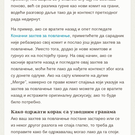
поново, већ се разлика гурне као нови комит на грани,
водећи разговор даље тако да је контекст претходног
рада недирнут.
На пример, ако се вратите назад и опет погледате
Коначни захтев за повлачење
, приметићете да сарадник
није ребазирао свој комит и послао још један захтев за
повлачење. Уместо тога, додао је нове комитове и
гурнуо их на постојећу грану. На овај начин, ако се
касније вратите назад и погледате овај захтев за
повлачење, моћи ћете лако да нађете контекст због кога
су донете одлуке. Ако на сајту кликните на дугме
„Merge”
, намерно се прави комит спајања који указује на
захтев за повлачење тако да лако можете да се вратите
назад и истражите оригиналну дискусију, ако то буде
било потребно.
Како одржати корак са узводним гранама
Ако ваш захтев за повлачење постане застарео или се
из неког другог разлога не спаја глатко, то треба да
поправите како би одржавалац могао лако да га споји.