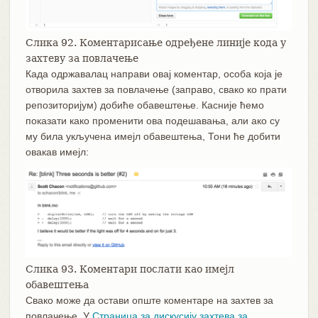
Слика 92. Коментарисање одређене линије кода у
захтеву за повлачење
Када одржавалац направи овај коментар, особа која је
отворила захтев за повлачење (заправо, свако ко прати
репозиторијум) добиће обавештење. Касније ћемо
показати како променити ова подешавања, али ако су
му била укључена имејл обавештења, Тони ће добити
овакав имејл:
Слика 93. Коментари послати као имејл
обавештења
Свако може да остави опште коментаре на захтев за
повлачење. У
Страница за дискусију захтева за