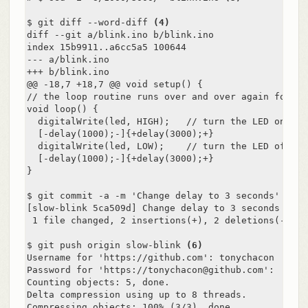
$ git diff --word-diff 
(4)
diff --git a/blink.ino b/blink.ino

index 15b9911..a6cc5a5 100644

--- a/blink.ino

+++ b/blink.ino

@@ -18,7 +18,7 @@ void setup() {

// the loop routine runs over and over again forever
void loop() {

  digitalWrite(led, HIGH);   // turn the LED on (HI
  [-delay(1000);-]{+delay(3000);+}               //
  digitalWrite(led, LOW);    // turn the LED off by
  [-delay(1000);-]{+delay(3000);+}               //
}

$ git commit -a -m 'Change delay to 3 seconds' 
(5)
[slow-blink 5ca509d] Change delay to 3 seconds

 1 file changed, 2 insertions(+), 2 deletions(-)

$ git push origin slow-blink 
(6)
Username for 'https://github.com': tonychacon

Password for 'https://tonychacon@github.com':

Counting objects: 5, done.

Delta compression using up to 8 threads.

Compressing objects: 100% (3/3), done.
