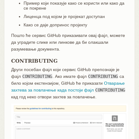
Пример који показује како се користи или како да
се покрене
Лиценца под којом је пројекат доступан
Како се даје допринос пројекту
Пошто ће сервис GitHub приказивати овај фајл, можете
да уградите слике или линкове да би олакшали
разумевање документа.
CONTRIBUTING
Други посебан фајл који сервис GitHub препознаје је
фајл
CONTRIBUTING
. Ако имате фајл
CONTRIBUTING
са
било којом екстензијом, GitHub ће приказати
Отварање
захтева за повлачење када постоји фајл
CONTRIBUTING
кад год неко отвори захтев за повлачење.