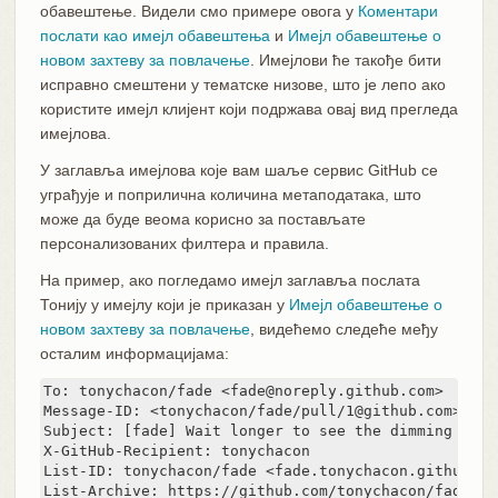
обавештење. Видели смо примере овога у
Коментари
послати као имејл обавештења
и
Имејл обавештење о
новом захтеву за повлачење
. Имејлови ће такође бити
исправно смештени у тематске низове, што је лепо ако
користите имејл клијент који подржава овај вид прегледа
имејлова.
У заглавља имејлова које вам шаље сервис GitHub се
уграђује и поприлична количина метаподатака, што
може да буде веома корисно за постављате
персонализованих филтера и правила.
На пример, ако погледамо имејл заглавља послата
Тонију у имејлу који је приказан у
Имејл обавештење о
новом захтеву за повлачење
, видећемо следеће међу
осталим информацијама:
To: tonychacon/fade <fade@noreply.github.com>

Message-ID: <tonychacon/fade/pull/1@github.com>

Subject: [fade] Wait longer to see the dimming effe
X-GitHub-Recipient: tonychacon

List-ID: tonychacon/fade <fade.tonychacon.github.com
List-Archive: https://github.com/tonychacon/fade
