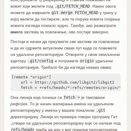
комит који желите под
.git/FETCH_HEAD
. Након овога
можете да извршите
git merge FETCH_HEAD
у грану у
којој желите да тестирате, али та порука комита спајања
комита изгледа помало чудно. Такође, ако разматрате
много
захтева за повлачење, ово постаје заморно.
Постоји и начин да преузмете
све
захтеве за повлачење
и да их одржите актуелним сваки пут када се повежете
на удаљени репозиторијум. Отворите у свом омиљеном
едитору
.git/config
и потражите
origin
удаљени
репозиторијум. Требало би да изгледа некако овако:
[remote "origin"]

    url = https://github.com/libgit2/libgit2

    fetch = +refs/heads/*:refs/remotes/origin/*
Она линија која почиње са
fetch =
је такозвани
рефспек
. То је начин мапирања имена на удаљеном
репозиторијуму у имена у вашем локалном
.git
директоријуму. Линија из примера говори програму Гит
„ствари на удаљеном репозиторијуму које се налазе под
refs/heads
треба да иду у мој локални репозиторијум