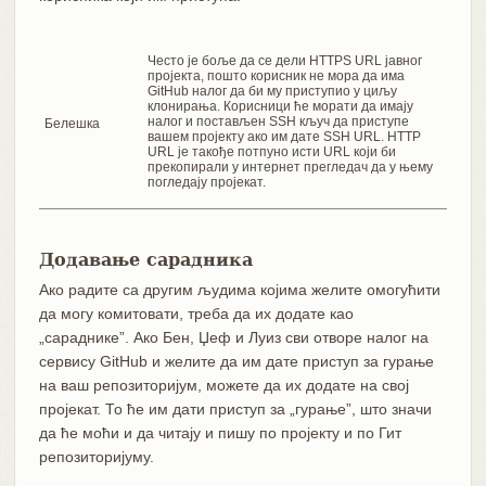
Често је боље да се дели HTTPS URL јавног
пројекта, пошто корисник не мора да има
GitHub налог да би му приступио у циљу
клонирања. Корисници ће морати да имају
налог и постављен SSH кључ да приступе
Белешка
вашем пројекту ако им дате SSH URL. HTTP
URL је такође потпуно исти URL који би
прекопирали у интернет прегледач да у њему
погледају пројекат.
Додавање сарадника
Ако радите са другим људима којима желите омогућити
да могу комитовати, треба да их додате као
„сараднике”. Ако Бен, Џеф и Луиз сви отворе налог на
сервису GitHub и желите да им дате приступ за гурање
на ваш репозиторијум, можете да их додате на свој
пројекат. То ће им дати приступ за „гурање”, што значи
да ће моћи и да читају и пишу по пројекту и по Гит
репозиторијуму.