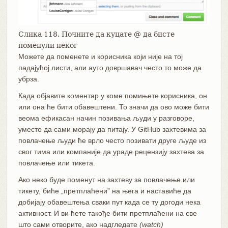
Слика 118. Почните да куцате @ да бисте
поменули неког
Можете да поменете и корисника који није на тој
падајућој листи, али ауто довршавач често то може да
убрза.
Када објавите коментар у коме помињете корисника, он
или она ће бити обавештени. То значи да ово може бити
веома ефикасан начин позивања људи у разговоре,
уместо да сами морају да питају. У GitHub захтевима за
повлачење људи ће врло често позивати друге људе из
свог тима или компаније да ураде рецензију захтева за
повлачење или тикета.
Ако неко буде поменут на захтеву за повлачење или
тикету, биће „претплаћени” на њега и наставиће да
добијају обавештења сваки пут када се ту догоди нека
активност. И ви ћете такође бити претплаћени на све
што сами отворите, ако надгледате
(watch)