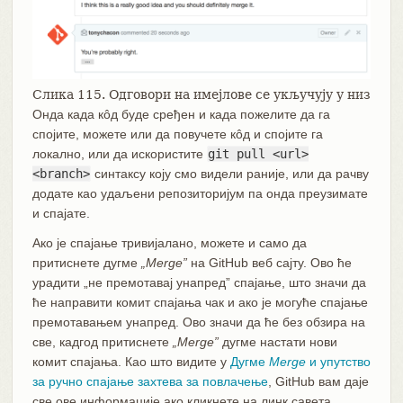
Слика 115. Одговори на имејлове се укључују у низ
Онда када кôд буде сређен и када пожелите да га
спојите, можете или да повучете кôд и спојите га
локално, или да искористите
git pull <url>
<branch>
синтаксу коју смо видели раније, или да рачву
додате као удаљени репозиторијум па онда преузимате
и спајате.
Ако је спајање тривијалано, можете и само да
притиснете дугме
„Merge”
на GitHub веб сајту. Ово ће
урадити „не премотавај унапред” спајање, што значи да
ће направити комит спајања чак и ако је могуће спајање
премотавањем унапред. Ово значи да ће без обзира на
све, кадгод притиснете
„Merge”
дугме настати нови
комит спајања. Као што видите у
Дугме
Merge
и упутство
за ручно спајање захтева за повлачење
, GitHub вам даје
све ове информације ако кликнете на линк савета.