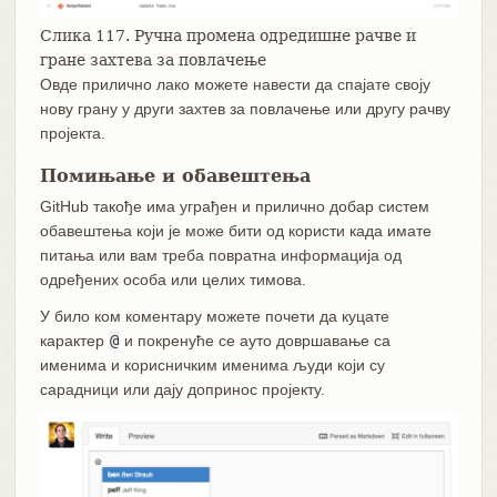
Слика 117. Ручна промена одредишне рачве и
гране захтева за повлачење
Овде прилично лако можете навести да спајате своју
нову грану у други захтев за повлачење или другу рачву
пројекта.
Помињање и обавештења
GitHub такође има уграђен и прилично добар систем
обавештења који је може бити од користи када имате
питања или вам треба повратна информација од
одређених особа или целих тимова.
У било ком коментару можете почети да куцате
карактер
@
и покренуће се ауто довршавање са
именима и корисничким именима људи који су
сарадници или дају допринос пројекту.