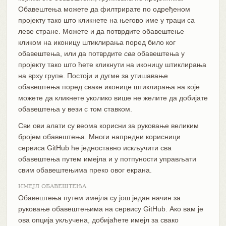
Обавештења можете да филтрирате по одређеном
пројекту тако што кликнете на његово име у траци са
леве стране. Можете и да потврдите обавештење
кликом на иконицу штиклирања поред било ког
обавештења, или да потврдите
сва
обавештења у
пројекту тако што ћете кликнути на иконицу штиклирања
на врху групе. Постоји и дугме за утишавање
обавештења поред сваке иконице штиклирања на које
можете да кликнете уколико више не желите да добијате
обавештења у вези с том ставком.
Сви ови алати су веома корисни за руковање великим
бројем обавештења. Многи напредни корисници
сервиса GitHub ће једноставно искључити сва
обавештења путем имејла и у потпуности управљати
свим обавештењима преко овог екрана.
ИМЕЈЛ ОБАВЕШТЕЊА
Обавештења путем имејла су још један начин за
руковање обавештењима на сервису GitHub. Ако вам је
ова опција укључена, добијаћете имејл за свако