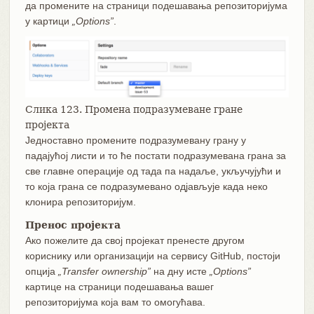
да промените на страници подешавања репозиторијума
у картици
„Options”
.
Слика 123. Промена подразумеване гране
пројекта
Једноставно промените подразумевану грану у
падајућој листи и то ће постати подразумевана грана за
све главне операције од тада па надаље, укључујући и
то која грана се подразумевано одјављује када неко
клонира репозиторијум.
Пренос пројекта
Ако пожелите да свој пројекат пренесте другом
кориснику или организацији на сервису GitHub, постоји
опција
„Transfer ownership”
на дну исте
„Options”
картице на страници подешавања вашег
репозиторијума која вам то омогућава.