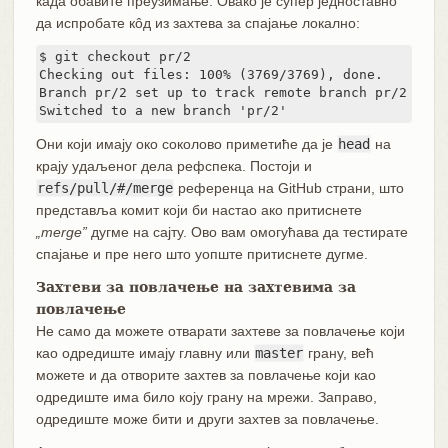
када обавите преузимање. Овако је супер једноставно
да испробате кôд из захтева за спајање локално:
$ git checkout pr/2

Checking out files: 100% (3769/3769), done.

Branch pr/2 set up to track remote branch pr/2 from 
Switched to a new branch 'pr/2'
Они који имају око соколово приметиће да је
head
на
крају удаљеног дела рефспека. Постоји и
refs/pull/#/merge
референца на GitHub страни, што
представља комит који би настао ако притиснете
„merge”
дугме на сајту. Ово вам омогућава да тестирате
спајање и пре него што уопште притиснете дугме.
Захтеви за повлачење на захтевима за
повлачење
Не само да можете отварати захтеве за повлачење који
као одредиште имају главну или
master
грану, већ
можете и да отворите захтев за повлачење који као
одредиште има било коју грану на мрежи. Заправо,
одредиште може бити и други захтев за повлачење.