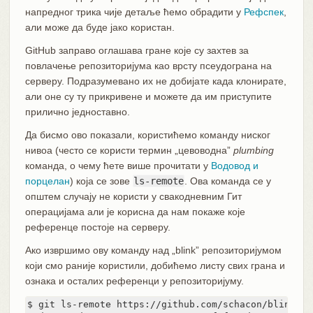
напредног трика чије детаље ћемо обрадити у
Рефспек
,
али може да буде јако користан.
GitHub заправо оглашава гране које су захтев за
повлачење репозиторијума као врсту псеудограна на
серверу. Подразумевано их не добијате када клонирате,
али оне су ту прикривене и можете да им приступите
прилично једноставно.
Да бисмо ово показали, користићемо команду ниског
нивоа (често се користи термин „цевоводна”
plumbing
команда, о чему ћете више прочитати у
Водовод и
порцелан
) која се зове
ls-remote
. Ова команда се у
општем случају не користи у свакодневним Гит
операцијама али је корисна да нам покаже које
референце постоје на серверу.
Ако извршимо ову команду над „blink” репозиторијумом
који смо раније користили, добићемо листу свих грана и
ознака и осталих референци у репозиторијуму.
$ git ls-remote https://github.com/schacon/blink
