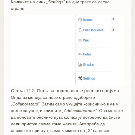
Кликните на линк
„Settings”
на дну траке са десне
стране.
Слика 112. Линк за подешавање репозиторијума
Онда из менија са леве стране одаберите
„Collaborators”
. Затим само укуцајте корисничко име у
поље за унос, и кликните
„Add collaborator”.
Ово можете
да поновите онолико пута колико је потребно да бисте
дали приступ свима коме желите. Ако треба да
опозовете приступ, само кликните на „X” са десне