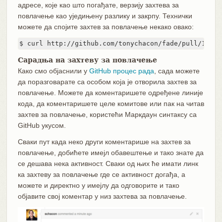
адресе, које као што погађате, верзију захтева за
повлачење као уједињену разлику и закрпу. Технички
можете да спојите захтев за повлачење некако овако:
$ curl http://github.com/tonychacon/fade/pull/1.pat
Сарадња на захтеву за повлачење
Како смо објаснили у
GitHub процес рада
, сада можете
да поразговарате са особом која је отворила захтев за
повлачење. Можете да коментаришете одређене линије
кода, да коментаришете целе комитове или пак на читав
захтев за повлачење, користећи Маркдаун синтаксу са
GitHub укусом.
Сваки пут када неко други коментарише на захтев за
повлачење, добићете имејл обавештење и тако знате да
се дешава нека активност. Сваки од њих ће имати линк
ка захтеву за повлачење где се активност догађа, а
можете и директно у имејлу да одговорите и тако
објавите свој коментар у низ захтева за повлачење.