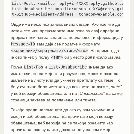
List-Post: <mailto:reply+i-4XXX@reply.github.com>

List-Unsubscribe: <mailto:unsub+i-XXX@reply.github.c
X-GitHub-Recipient-Address: tchacon@example.com
Овде има неколико занимљивих ствари. Ако желите да
истакнете или преусмерите имејлове за овај одређени
пројекат или чак за захтев за повлачење, информација у
Message-ID
вам даје све податке у формату
<корисник>/<пројекат>/<тип>/<id>
. На пример, да
је ово тикет, у пољу
<тип>
би уместо
pull
писало
issues
.
Поља
List-Pos
и
List-Unsubscribe
значе да ако
имате клијент за мејл који разуме ово, можете лако да
шаљете на листу или да укинете претплату са теме. То
би у суштини било исто као да кликнете на дугме
„mute”
у веб верзији обавештења или на
„Unsubscribe”
на самој
страници захтева за повлачење или тикета.
Такође вреди напоменути да ако су вам укључена и
имејл и веб обавештења, па прочитате мејл верзију
обавештења, веб верзија ће се такође означити као
прочитана, ако су слике дозвољене у вашем имејл