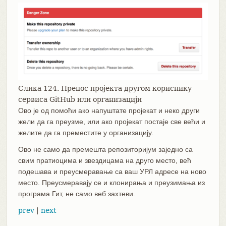
Слика 124. Пренос пројекта другом кориснику
сервиса GitHub или организацији
Ово је од помоћи ако напуштате пројекат и неко други
жели да га преузме, или ако пројекат постаје све већи и
желите да га преместите у организацију.
Ово не само да премешта репозиторијум заједно са
свим пратиоцима и звездицама на друго место, већ
подешава и преусмеравање са ваш УРЛ адресе на ново
место. Преусмеравају се и клонирања и преузимања из
програма Гит, не само веб захтеви.
prev
|
next