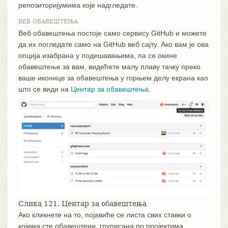
репозиторијумима које надгледате.
ВЕБ ОБАВЕШТЕЊА
Веб обавештења постоје само сервису GitHub и можете
да их погледате само на GitHub веб сајту. Ако вам је ова
опција изабрана у подешавањима, па се окине
обавештење за вам, видећете малу плаву тачку преко
ваше иконице за обавештења у горњем делу екрана као
што се види на
Центар за обавештења
.
Слика 121. Центар за обавештења
Ако кликнете на то, појавиће се листа свих ставки о
којима сте обавештени, груписана по пројектима.