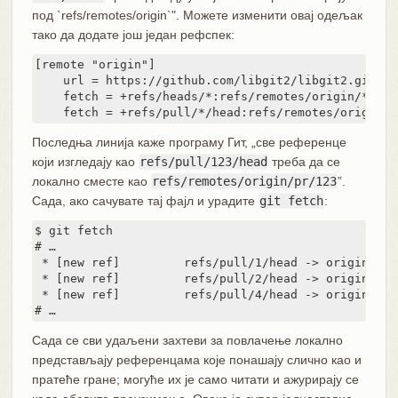
под `refs/remotes/origin`". Можете изменити овај одељак
тако да додате још један рефспек:
[remote "origin"]

    url = https://github.com/libgit2/libgit2.git

    fetch = +refs/heads/*:refs/remotes/origin/*

    fetch = +refs/pull/*/head:refs/remotes/origin/p
Последња линија каже програму Гит, „све референце
који изгледају као
refs/pull/123/head
треба да се
локално сместе као
refs/remotes/origin/pr/123
”.
Сада, ако сачувате тај фајл и урадите
git fetch
:
$ git fetch

# …

 * [new ref]         refs/pull/1/head -> origin/pr/1
 * [new ref]         refs/pull/2/head -> origin/pr/2
 * [new ref]         refs/pull/4/head -> origin/pr/4
# …
Сада се сви удаљени захтеви за повлачење локално
представљају референцама које понашају слично као и
пратеће гране; могуће их је само читати и ажурирају се