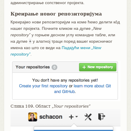
администрирање сопственог пројекта.
Креирање новог репозиторијума
Креирајмо нови репозиторијум на коме ћемо делити кôд
нашег пројекта. Почните кликом на дугме
„New
repository”
у горњем десном углу командне табле, или
на дугме
+
у алатној траци поред вашег корисничког
имена као што се види на
Падајући мени
„New
repository”
.
Слика 109. Област
„Your repositories”