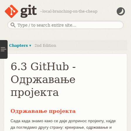
--local-branching-on-the-cheap
Chapters ▾
2nd Edition
6.3 GitHub -
Одржавање
пројекта
Одржавање пројекта
Сада када знамо како се даје допринос пројекту, хајде
да погледамо другу страну: креирање, одржавање и