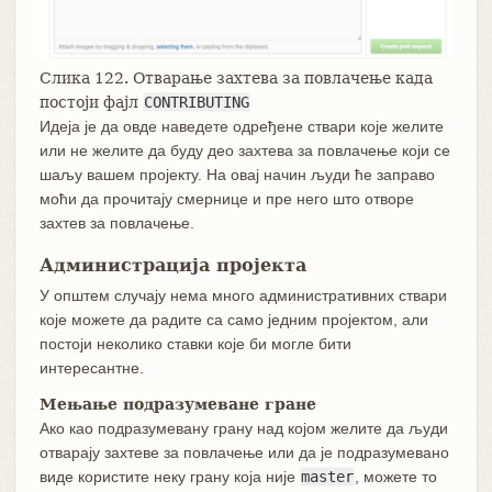
Слика 122. Отварање захтева за повлачење када
постоји фајл
CONTRIBUTING
Идеја је да овде наведете одређене ствари које желите
или не желите да буду део захтева за повлачење који се
шаљу вашем пројекту. На овај начин људи ће заправо
моћи да прочитају смернице и пре него што отворе
захтев за повлачење.
Администрација пројекта
У општем случају нема много административних ствари
које можете да радите са само једним пројектом, али
постоји неколико ставки које би могле бити
интересантне.
Мењање подразумеване гране
Ако као подразумевану грану над којом желите да људи
отварају захтеве за повлачење или да је подразумевано
виде користите неку грану која није
master
, можете то