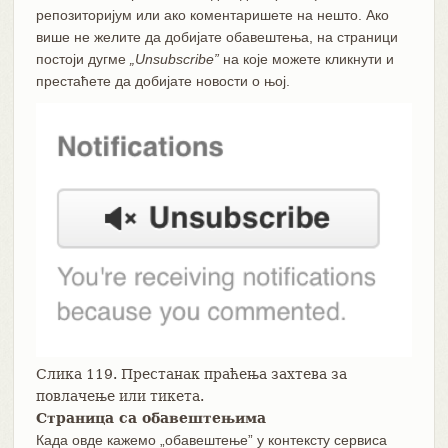
репозиторијум или ако коментаришете на нешто. Ако
више не желите да добијате обавештења, на страници
постоји дугме
„Unsubscribe”
на које можете кликнути и
престаћете да добијате новости о њој.
Слика 119. Престанак праћења захтева за
повлачење или тикета.
Страница са обавештењима
Када овде кажемо „обавештење” у контексту сервиса