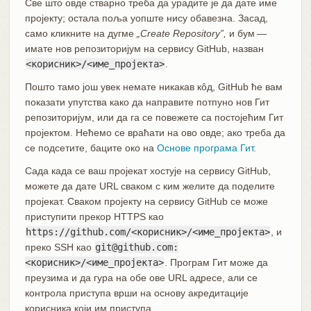
Све што овде стварно треба да урадите је да дате име
пројекту; остала поља уопште нису обавезна. Засад,
само кликните на дугме
„Create Repository”,
и бум —
имате нов репозиторијум на сервису GitHub, назван
<корисник>/<име_пројекта>
.
Пошто тамо још увек немате никакав кôд, GitHub ће вам
показати упутства како да направите потпуно нов Гит
репозиторијум, или да га се повежете са постојећим Гит
пројектом. Нећемо се враћати на ово овде; ако треба да
се подсетите, баците око на
Основе програма Гит
.
Сада када се ваш пројекат хостује на сервису GitHub,
можете да дате URL сваком с ким желите да поделите
пројекат. Сваком пројекту на сервису GitHub се може
приступити прекор HTTPS као
https://github.com/<корисник>/<име_пројекта>
, и
преко SSH као
git@github.com:
<корисник>/<име_пројекта>
. Програм Гит може да
преузима и да гура на обе ове URL адресе, али се
контрола приступа врши на основу акредитације
корисника који им приступа.