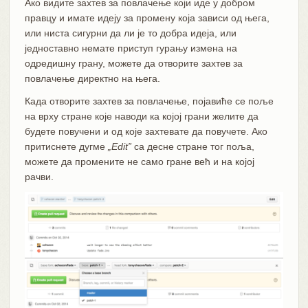
Ако видите захтев за повлачење који иде у добром
правцу и имате идеју за промену која зависи од њега,
или ниста сигурни да ли је то добра идеја, или
једноставно немате приступ гурању измена на
одредишну грану, можете да отворите захтев за
повлачење директно на њега.
Када отворите захтев за повлачење, појавиће се поље
на врху стране које наводи ка којој грани желите да
будете повучени и од које захтевате да повучете. Ако
притиснете дугме
„Edit”
са десне стране тог поља,
можете да промените не само гране већ и на којој
рачви.