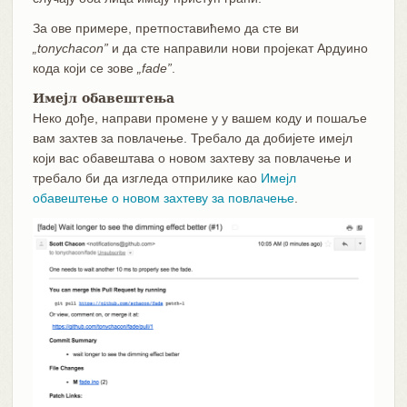
За ове примере, претпоставићемо да сте ви
„tonychacon”
и да сте направили нови пројекат Ардуино
кода који се зове
„fade”
.
Имејл обавештења
Неко дође, направи промене у у вашем коду и пошаље
вам захтев за повлачење. Требало да добијете имејл
који вас обавештава о новом захтеву за повлачење и
требало би да изгледа отприлике као
Имејл
обавештење о новом захтеву за повлачење
.