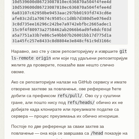
10d539600d86723087810ec636870a504f4fee4d	HEAD

10d539600d86723087810ec636870a504f4fee4d	refs/heads/master

6a83107c62950be9453aac297bb0193fd743cd6e	refs/pull/1/head

afe83c2d1a70674c9505cc1d8b7d380d5e076ed3	refs/pull/1/merge

3c8d735ee16296c242be7a9742ebfbc2665adec1	refs/pull/2/head

15c9f4f80973a2758462ab2066b6ad9fe8dcf03d	refs/pull/2/merge

a5a7751a33b7e86c5e9bb07b26001bb17d775d1a	refs/pull/4/head

31a45fc257
Наравно, ако сте у свом репозиторијуму и извршите
git
ls-remote origin
или који год удаљени репозиторијум
желите да проверите, показаће вам нешто слично
овоме.
Ако се репозиторијум налази на GitHub сервису и имате
отворене захтеве за повлачење, ове референце ћете
добити са префиксом
refs/pull/
. Ово су у суштини
гране, али пошто нису под
refs/heads/
обично их не
добијате када клонирате или преузимате податке са
сервера — процес преузимања их обично игнорише.
Постоје по две референце за сваки захтев за
повлачење — она која се завршава са
/head
показује на