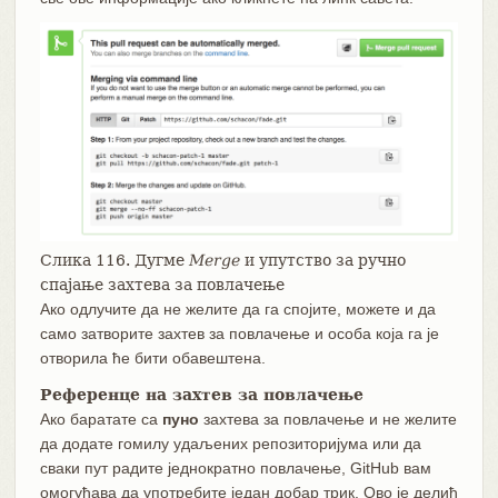
Слика 116. Дугме
Merge
и упутство за ручно
спајање захтева за повлачење
Ако одлучите да не желите да га спојите, можете и да
само затворите захтев за повлачење и особа која га је
отворила ће бити обавештена.
Референце на захтев за повлачење
Ако баратате са
пуно
захтева за повлачење и не желите
да додате гомилу удаљених репозиторијума или да
сваки пут радите једнократно повлачење, GitHub вам
омогућава да употребите један добар трик. Ово је делић