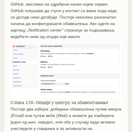
GitHub, мислимо на одређени начин којим сервис
GitHub покушава да ступи у контакт са вама онда када
се догоде неки догађаји. Постоји неколико различитих
начина да конфигуришете обавештења. Ако одете на
картицу
„Notification center”
странице за подешавања,
видећете неке од опција које имате.
Слика 120. Опције у центру за обавештавање
Постоје два избора: добијање обавештења путем имејла
(Email)
или путем веба
(Web)
и можете да изаберете
једно од њих, ниједно, или оба у случају када активно
учествујете у стварима и за активности на