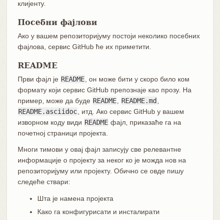
клијенту.
Посебни фајлови
Ако у вашем репозиторијуму постоји неколико посебних
фајлова, сервис GitHub ће их приметити.
README
Први фајл је
README
, он може бити у скоро било ком
формату који сервис GitHub препознаје као прозу. На
пример, може да буде
README
,
README.md
,
README.asciidoc
, итд. Ако сервис GitHub у вашем
изворном коду види
README
фајл, приказаће га на
почетној страници пројекта.
Многи тимови у овај фајл записују све релевантне
информације о пројекту за неког ко је можда нов на
репозиторијуму или пројекту. Обично се овде пишу
следеће ствари:
Шта је намена пројекта
Како га конфигурисати и инсталирати