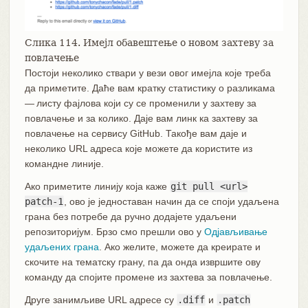
Слика 114. Имејл обавештење о новом захтеву за
повлачење
Постоји неколико ствари у вези овог имејла које треба
да приметите. Даће вам кратку статистику о разликама
— листу фајлова који су се променили у захтеву за
повлачење и за колико. Даје вам линк ка захтеву за
повлачење на сервису GitHub. Такође вам даје и
неколико URL адреса које можете да користите из
командне линије.
Ако приметите линију која каже
git pull <url>
patch-1
, ово је једноставан начин да се споји удаљена
грана без потребе да ручно додајете удаљени
репозиторијум. Брзо смо прешли ово у
Одјављивање
удаљених грана
. Ако желите, можете да креирате и
скочите на тематску грану, па да онда извршите ову
команду да спојите промене из захтева за повлачење.
Друге занимљиве URL адресе су
.diff
и
.patch