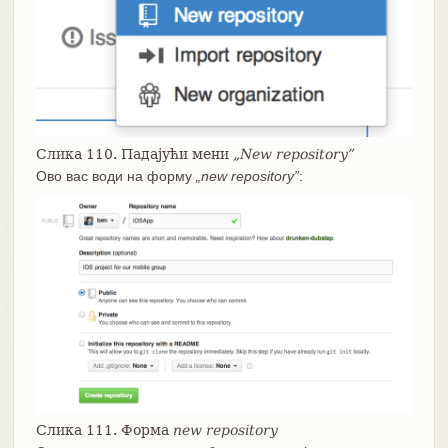
Слика 110. Падајући мени
„New repository”
Ово вас води на форму
„new repository”
:
Слика 111. Форма
new repository