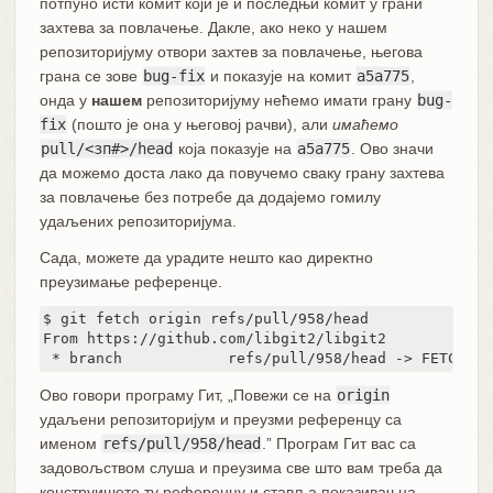
потпуно исти комит који је и последњи комит у грани
захтева за повлачење. Дакле, ако неко у нашем
репозиторијуму отвори захтев за повлачење, његова
грана се зове
bug-fix
и показује на комит
a5a775
,
онда у
нашем
репозиторијуму нећемо имати грану
bug-
fix
(пошто је она у његовој рачви), али
имаћемо
pull/<зп#>/head
која показује на
a5a775
. Ово значи
да можемо доста лако да повучемо сваку грану захтева
за повлачење без потребе да додајемо гомилу
удаљених репозиторијума.
Сада, можете да урадите нешто као директно
преузимање референце.
$ git fetch origin refs/pull/958/head

From https://github.com/libgit2/libgit2

 * branch            refs/pull/958/head -> FETCH_HE
Ово говори програму Гит, „Повежи се на
origin
удаљени репозиторијум и преузми референцу са
именом
refs/pull/958/head
.” Програм Гит вас са
задовољством слуша и преузима све што вам треба да
конструишете ту референцу и ставља показивач на