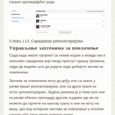
стране одговорајућег реда.
Слика 113. Сарадници репозиторијума
Управљање захтевима за повлачење
Сада када имате пројекат са неким кодом а можда чак и
неколико сарадника који имају приступ гурању промена,
хајде да видимо шта да радите када добијете захтев за
повлачење.
Захтеви за повлачење могу да дођу или са гране у
рачви вашег репозиторијума, или са друге гране из
истог репозиторијума. Једина разлика је у томе што они
из рачве обично припадају другим људима где ви не
можете да гурнете на њихову грану и они не могу на
вашу, док код интерних захтева за повлачење у општем
случају оба лица имају приступ грани.