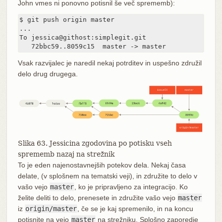
John vmes ni ponovno potisnil še več sprememb):
$ git push origin master

...

To jessica@githost:simplegit.git

   72bbc59..8059c15  master -> master
Vsak razvijalec je naredil nekaj potrditev in uspešno združil
delo drug drugega.
Slika 63. Jessicina zgodovina po potisku vseh
sprememb nazaj na strežnik
To je eden najenostavnejših potekov dela. Nekaj časa
delate, (v splošnem na tematski veji), in združite to delo v
vašo vejo
master
, ko je pripravljeno za integracijo. Ko
želite deliti to delo, prenesete in združite vašo vejo
master
iz
origin/master
, če se je kaj spremenilo, in na koncu
potisnite na vejo
master
na strežniku. Splošno zaporedje