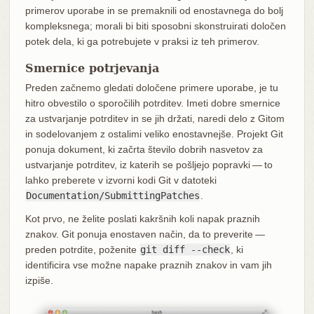
primerov uporabe in se premaknili od enostavnega do bolj
kompleksnega; morali bi biti sposobni skonstruirati določen
potek dela, ki ga potrebujete v praksi iz teh primerov.
Smernice potrjevanja
Preden začnemo gledati določene primere uporabe, je tu
hitro obvestilo o sporočilih potrditev. Imeti dobre smernice
za ustvarjanje potrditev in se jih držati, naredi delo z Gitom
in sodelovanjem z ostalimi veliko enostavnejše. Projekt Git
ponuja dokument, ki začrta število dobrih nasvetov za
ustvarjanje potrditev, iz katerih se pošljejo popravki — to
lahko preberete v izvorni kodi Git v datoteki
Documentation/SubmittingPatches
.
Kot prvo, ne želite poslati kakršnih koli napak praznih
znakov. Git ponuja enostaven način, da to preverite —
preden potrdite, poženite
git diff --check
, ki
identificira vse možne napake praznih znakov in vam jih
izpiše.