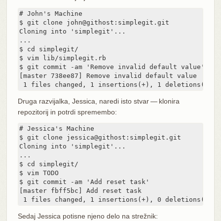
# John's Machine

$ git clone john@githost:simplegit.git

Cloning into 'simplegit'...

...

$ cd simplegit/

$ vim lib/simplegit.rb

$ git commit -am 'Remove invalid default value'

[master 738ee87] Remove invalid default value

 1 files changed, 1 insertions(+), 1 deletions(-)
Druga razvijalka, Jessica, naredi isto stvar — klonira
repozitorij in potrdi spremembo:
# Jessica's Machine

$ git clone jessica@githost:simplegit.git

Cloning into 'simplegit'...

...

$ cd simplegit/

$ vim TODO

$ git commit -am 'Add reset task'

[master fbff5bc] Add reset task

 1 files changed, 1 insertions(+), 0 deletions(-)
Sedaj Jessica potisne njeno delo na strežnik: