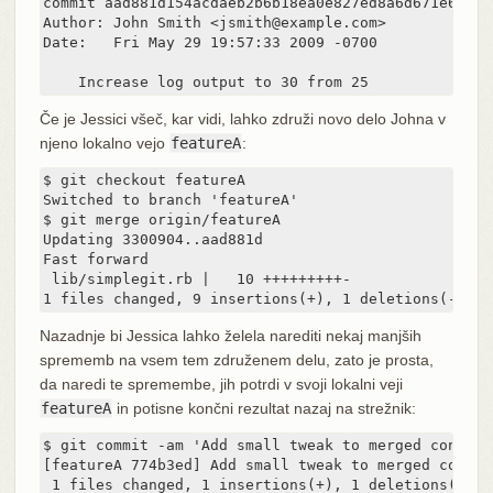
commit aad881d154acdaeb2b6b18ea0e827ed8a6d671e6

Author: John Smith <jsmith@example.com>

Date:   Fri May 29 19:57:33 2009 -0700

    Increase log output to 30 from 25
Če je Jessici všeč, kar vidi, lahko združi novo delo Johna v
njeno lokalno vejo
featureA
:
$ git checkout featureA

Switched to branch 'featureA'

$ git merge origin/featureA

Updating 3300904..aad881d

Fast forward

 lib/simplegit.rb |   10 +++++++++-

1 files changed, 9 insertions(+), 1 deletions(-)
Nazadnje bi Jessica lahko želela narediti nekaj manjših
sprememb na vsem tem združenem delu, zato je prosta,
da naredi te spremembe, jih potrdi v svoji lokalni veji
featureA
in potisne končni rezultat nazaj na strežnik:
$ git commit -am 'Add small tweak to merged content'
[featureA 774b3ed] Add small tweak to merged content
 1 files changed, 1 insertions(+), 1 deletions(-)
