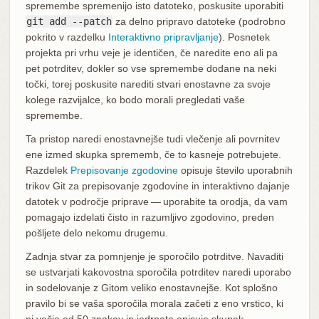
spremembe spremenijo isto datoteko, poskusite uporabiti
git add --patch
za delno pripravo datoteke (podrobno
pokrito v razdelku
Interaktivno pripravljanje
). Posnetek
projekta pri vrhu veje je identičen, če naredite eno ali pa
pet potrditev, dokler so vse spremembe dodane na neki
točki, torej poskusite narediti stvari enostavne za svoje
kolege razvijalce, ko bodo morali pregledati vaše
spremembe.
Ta pristop naredi enostavnejše tudi vlečenje ali povrnitev
ene izmed skupka sprememb, če to kasneje potrebujete.
Razdelek
Prepisovanje zgodovine
opisuje število uporabnih
trikov Git za prepisovanje zgodovine in interaktivno dajanje
datotek v področje priprave — uporabite ta orodja, da vam
pomagajo izdelati čisto in razumljivo zgodovino, preden
pošljete delo nekomu drugemu.
Zadnja stvar za pomnjenje je sporočilo potrditve. Navaditi
se ustvarjati kakovostna sporočila potrditev naredi uporabo
in sodelovanje z Gitom veliko enostavnejše. Kot splošno
pravilo bi se vaša sporočila morala začeti z eno vrstico, ki
ni večja od 50 znakov in jedrnato opisuje skupek