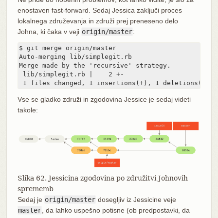
enostaven fast-forward. Sedaj Jessica zaključi proces
lokalnega združevanja in združi prej preneseno delo
Johna, ki čaka v veji
origin/master
:
$ git merge origin/master

Auto-merging lib/simplegit.rb

Merge made by the 'recursive' strategy.

 lib/simplegit.rb |    2 +-

 1 files changed, 1 insertions(+), 1 deletions(-)
Vse se gladko združi in zgodovina Jessice je sedaj videti
takole:
Slika 62. Jessicina zgodovina po združitvi Johnovih
sprememb
Sedaj je
origin/master
dosegljiv iz Jessicine veje
master
, da lahko uspešno potisne (ob predpostavki, da