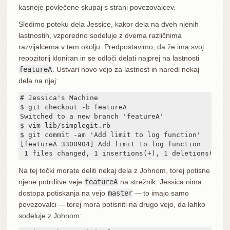
kasneje povlečene skupaj s strani povezovalcev.
Sledimo poteku dela Jessice, kakor dela na dveh njenih
lastnostih, vzporedno sodeluje z dvema različnima
razvijalcema v tem okolju. Predpostavimo, da že ima svoj
repozitorij kloniran in se odloči delati najprej na lastnosti
featureA
. Ustvari novo vejo za lastnost in naredi nekaj
dela na njej:
# Jessica's Machine

$ git checkout -b featureA

Switched to a new branch 'featureA'

$ vim lib/simplegit.rb

$ git commit -am 'Add limit to log function'

[featureA 3300904] Add limit to log function

 1 files changed, 1 insertions(+), 1 deletions(-)
Na tej točki morate deliti nekaj dela z Johnom, torej potisne
njene potrditve veje
featureA
na strežnik. Jessica nima
dostopa potiskanja na vejo
master
— to imajo samo
povezovalci — torej mora potisniti na drugo vejo, da lahko
sodeluje z Johnom: