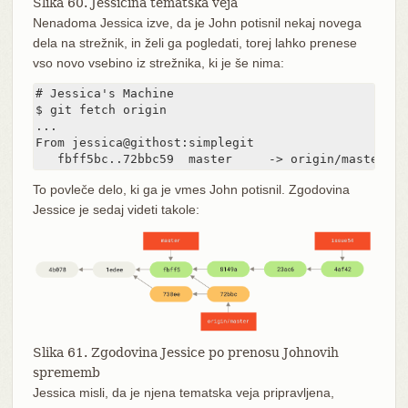
Slika 60. Jessicina tematska veja
Nenadoma Jessica izve, da je John potisnil nekaj novega
dela na strežnik, in želi ga pogledati, torej lahko prenese
vso novo vsebino iz strežnika, ki je še nima:
# Jessica's Machine

$ git fetch origin

...

From jessica@githost:simplegit

   fbff5bc..72bbc59  master     -> origin/master
To povleče delo, ki ga je vmes John potisnil. Zgodovina
Jessice je sedaj videti takole:
Slika 61. Zgodovina Jessice po prenosu Johnovih
sprememb
Jessica misli, da je njena tematska veja pripravljena,