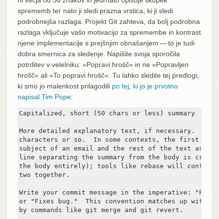
sprememb ter nato ji sledi prazna vrstica, ki ji sledi
podrobnejša razlaga. Projekt Git zahteva, da bolj podrobna
razlaga vključuje vašo motivacijo za spremembe in kontrast
njene implementacije s prejšnjim obnašanjem — to je tudi
dobra smernica za sledenje. Napišite svoja sporočila
potrditev v velelniku: »Popravi hrošč« in ne »Popravljen
hrošč« ali »To popravi hrošč«. Tu lahko sledite tej predlogi,
ki smo jo malenkost prilagodili
po tej, ki jo je prvotno
napisal Tim Pope
:
Capitalized, short (50 chars or less) summary

More detailed explanatory text, if necessary.  Wrap
characters or so.  In some contexts, the first line
subject of an email and the rest of the text as the
line separating the summary from the body is critic
the body entirely); tools like rebase will confuse 
two together.

Write your commit message in the imperative: "Fix b
or "Fixes bug."  This convention matches up with co
by commands like git merge and git revert.
