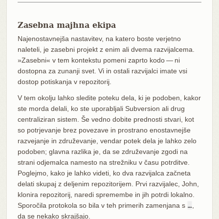
Zasebna majhna ekipa
Najenostavnejša nastavitev, na katero boste verjetno
naleteli, je zasebni projekt z enim ali dvema razvijalcema.
»Zasebni« v tem kontekstu pomeni zaprto kodo — ni
dostopna za zunanji svet. Vi in ostali razvijalci imate vsi
dostop potiskanja v repozitorij.
V tem okolju lahko sledite poteku dela, ki je podoben, kakor
ste morda delali, ko ste uporabljali Subversion ali drug
centraliziran sistem. Še vedno dobite prednosti stvari, kot
so potrjevanje brez povezave in prostrano enostavnejše
razvejanje in združevanje, vendar potek dela je lahko zelo
podoben; glavna razlika je, da se združevanje zgodi na
strani odjemalca namesto na strežniku v času potrditve.
Poglejmo, kako je lahko videti, ko dva razvijalca začneta
delati skupaj z deljenim repozitorijem. Prvi razvijalec, John,
klonira repozitorij, naredi spremembe in jih potrdi lokalno.
Sporočila protokola so bila v teh primerih zamenjana s
…​
,
da se nekako skrajšajo.