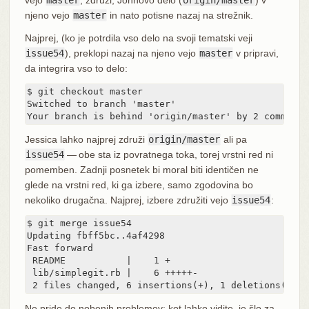
njeno vejo
master
in nato potisne nazaj na strežnik.
Najprej, (ko je potrdila vso delo na svoji tematski veji
issue54
), preklopi nazaj na njeno vejo
master
v pripravi,
da integrira vso to delo:
$ git checkout master

Switched to branch 'master'

Your branch is behind 'origin/master' by 2 commits,
Jessica lahko najprej združi
origin/master
ali pa
issue54
— obe sta iz povratnega toka, torej vrstni red ni
pomemben. Zadnji posnetek bi moral biti identičen ne
glede na vrstni red, ki ga izbere, samo zgodovina bo
nekoliko drugačna. Najprej, izbere združiti vejo
issue54
:
$ git merge issue54

Updating fbff5bc..4af4298

Fast forward

 README           |    1 +

 lib/simplegit.rb |    6 +++++-

 2 files changed, 6 insertions(+), 1 deletions(-)
Ne pride do nobenih problemov; kot lahko vidite, je šlo za