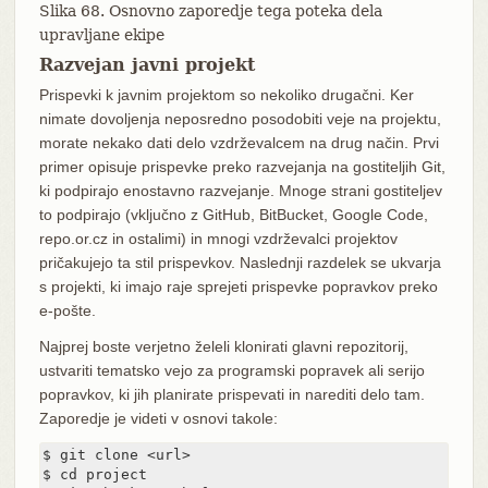
Slika 68. Osnovno zaporedje tega poteka dela
upravljane ekipe
Razvejan javni projekt
Prispevki k javnim projektom so nekoliko drugačni. Ker
nimate dovoljenja neposredno posodobiti veje na projektu,
morate nekako dati delo vzdrževalcem na drug način. Prvi
primer opisuje prispevke preko razvejanja na gostiteljih Git,
ki podpirajo enostavno razvejanje. Mnoge strani gostiteljev
to podpirajo (vključno z GitHub, BitBucket, Google Code,
repo.or.cz in ostalimi) in mnogi vzdrževalci projektov
pričakujejo ta stil prispevkov. Naslednji razdelek se ukvarja
s projekti, ki imajo raje sprejeti prispevke popravkov preko
e-pošte.
Najprej boste verjetno želeli klonirati glavni repozitorij,
ustvariti tematsko vejo za programski popravek ali serijo
popravkov, ki jih planirate prispevati in narediti delo tam.
Zaporedje je videti v osnovi takole:
$ git clone <url>

$ cd project
