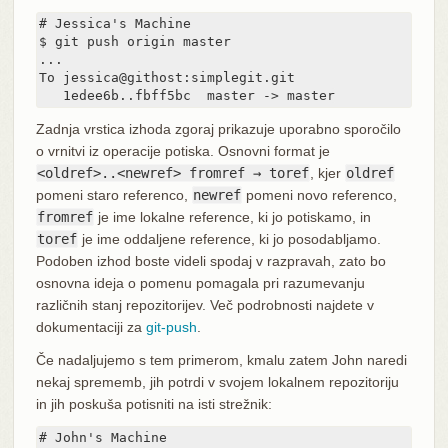
# Jessica's Machine

$ git push origin master

...

To jessica@githost:simplegit.git

   1edee6b..fbff5bc  master -> master
Zadnja vrstica izhoda zgoraj prikazuje uporabno sporočilo
o vrnitvi iz operacije potiska. Osnovni format je
<oldref>..<newref> fromref → toref
, kjer
oldref
pomeni staro referenco,
newref
pomeni novo referenco,
fromref
je ime lokalne reference, ki jo potiskamo, in
toref
je ime oddaljene reference, ki jo posodabljamo.
Podoben izhod boste videli spodaj v razpravah, zato bo
osnovna ideja o pomenu pomagala pri razumevanju
različnih stanj repozitorijev. Več podrobnosti najdete v
dokumentaciji za
git-push
.
Če nadaljujemo s tem primerom, kmalu zatem John naredi
nekaj sprememb, jih potrdi v svojem lokalnem repozitoriju
in jih poskuša potisniti na isti strežnik:
# John's Machine
