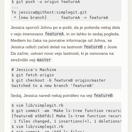
$ git push -u origin featureA

...

To jessica@githost:simplegit.git

 * [new branch]      featureA -> featureA
Jessica sporoči Johnu po e-pošti, da je potisnila nekaj dela
v vejo imenovano
featureA
, in on lahko to sedaj pogleda.
Medtem ko čaka na povratne informacije od Johna, se
Jessica odloči začeti delati na lastnosti
featureB
z Josie.
Da začne, ustvari novo vejo lastnosti, ki je osnovana na
strežniški veji
master
:
# Jessica's Machine

$ git fetch origin

$ git checkout -b featureB origin/master

Switched to a new branch 'featureB'
Sedaj, Jessica naredi nekaj potrditev na veji
featureB
:
$ vim lib/simplegit.rb

$ git commit -am 'Make ls-tree function recursive'

[featureB e5b0fdc] Make ls-tree function recursive

 1 files changed, 1 insertions(+), 1 deletions(-)

$ vim lib/simplegit.rb

$ git commit -am 'Add ls-files'
