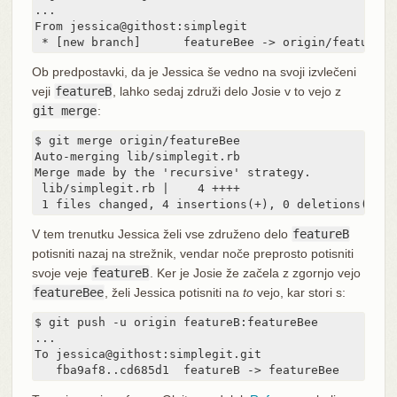
...

From jessica@githost:simplegit

 * [new branch]      featureBee -> origin/featureBe
Ob predpostavki, da je Jessica še vedno na svoji izvlečeni
veji
featureB
, lahko sedaj združi delo Josie v to vejo z
git merge
:
$ git merge origin/featureBee

Auto-merging lib/simplegit.rb

Merge made by the 'recursive' strategy.

 lib/simplegit.rb |    4 ++++

 1 files changed, 4 insertions(+), 0 deletions(-)
V tem trenutku Jessica želi vse združeno delo
featureB
potisniti nazaj na strežnik, vendar noče preprosto potisniti
svoje veje
featureB
. Ker je Josie že začela z zgornjo vejo
featureBee
, želi Jessica potisniti na
to
vejo, kar stori s:
$ git push -u origin featureB:featureBee

...

To jessica@githost:simplegit.git

   fba9af8..cd685d1  featureB -> featureBee