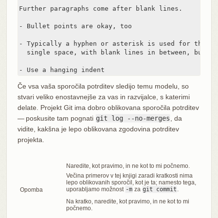
Further paragraphs come after blank lines.

- Bullet points are okay, too

- Typically a hyphen or asterisk is used for the bu
  single space, with blank lines in between, but co
- Use a hanging indent
Če vsa vaša sporočila potrditev sledijo temu modelu, so
stvari veliko enostavnejše za vas in razvijalce, s katerimi
delate. Projekt Git ima dobro oblikovana sporočila potrditev
— poskusite tam pognati
git log --no-merges
, da
vidite, kakšna je lepo oblikovana zgodovina potrditev
projekta.
Naredite, kot pravimo, in ne kot to mi počnemo.
Večina primerov v tej knjigi zaradi kratkosti nima
lepo oblikovanih sporočil, kot je ta; namesto tega,
uporabljamo možnost
-m
za
git commit
.
Opomba
Na kratko, naredite, kot pravimo, in ne kot to mi
počnemo.