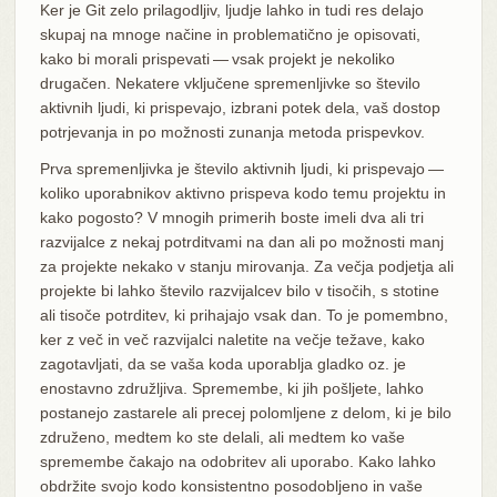
Ker je Git zelo prilagodljiv, ljudje lahko in tudi res delajo
skupaj na mnoge načine in problematično je opisovati,
kako bi morali prispevati — vsak projekt je nekoliko
drugačen. Nekatere vključene spremenljivke so število
aktivnih ljudi, ki prispevajo, izbrani potek dela, vaš dostop
potrjevanja in po možnosti zunanja metoda prispevkov.
Prva spremenljivka je število aktivnih ljudi, ki prispevajo —
koliko uporabnikov aktivno prispeva kodo temu projektu in
kako pogosto? V mnogih primerih boste imeli dva ali tri
razvijalce z nekaj potrditvami na dan ali po možnosti manj
za projekte nekako v stanju mirovanja. Za večja podjetja ali
projekte bi lahko število razvijalcev bilo v tisočih, s stotine
ali tisoče potrditev, ki prihajajo vsak dan. To je pomembno,
ker z več in več razvijalci naletite na večje težave, kako
zagotavljati, da se vaša koda uporablja gladko oz. je
enostavno združljiva. Spremembe, ki jih pošljete, lahko
postanejo zastarele ali precej polomljene z delom, ki je bilo
združeno, medtem ko ste delali, ali medtem ko vaše
spremembe čakajo na odobritev ali uporabo. Kako lahko
obdržite svojo kodo konsistentno posodobljeno in vaše