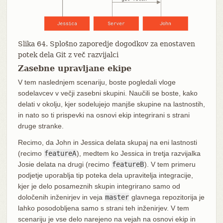
Slika 64. Splošno zaporedje dogodkov za enostaven
potek dela Git z več razvijalci
Zasebne upravljane ekipe
V tem naslednjem scenariju, boste pogledali vloge
sodelavcev v večji zasebni skupini. Naučili se boste, kako
delati v okolju, kjer sodelujejo manjše skupine na lastnostih,
in nato so ti prispevki na osnovi ekip integrirani s strani
druge stranke.
Recimo, da John in Jessica delata skupaj na eni lastnosti
(recimo
featureA
), medtem ko Jessica in tretja razvijalka
Josie delata na drugi (recimo
featureB
). V tem primeru
podjetje uporablja tip poteka dela upravitelja integracije,
kjer je delo posameznih skupin integrirano samo od
določenih inženirjev in veja
master
glavnega repozitorija je
lahko posodobljena samo s strani teh inženirjev. V tem
scenariju je vse delo narejeno na vejah na osnovi ekip in