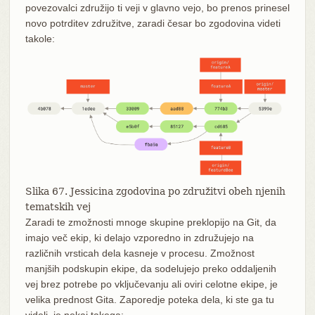
povezovalci združijo ti veji v glavno vejo, bo prenos prinesel
novo potrditev združitve, zaradi česar bo zgodovina videti
takole:
Slika 67. Jessicina zgodovina po združitvi obeh njenih
tematskih vej
Zaradi te zmožnosti mnoge skupine preklopijo na Git, da
imajo več ekip, ki delajo vzporedno in združujejo na
različnih vrsticah dela kasneje v procesu. Zmožnost
manjših podskupin ekipe, da sodelujejo preko oddaljenih
vej brez potrebe po vključevanju ali oviri celotne ekipe, je
velika prednost Gita. Zaporedje poteka dela, ki ste ga tu
videli, je nekaj takega: