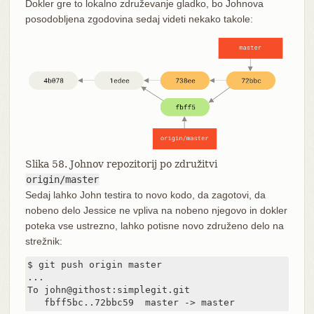
Dokler gre to lokalno združevanje gladko, bo Johnova
posodobljena zgodovina sedaj videti nekako takole:
Slika 58. Johnov repozitorij po združitvi
origin/master
Sedaj lahko John testira to novo kodo, da zagotovi, da
nobeno delo Jessice ne vpliva na nobeno njegovo in dokler
poteka vse ustrezno, lahko potisne novo združeno delo na
strežnik:
$ git push origin master

...

To john@githost:simplegit.git

   fbff5bc..72bbc59  master -> master