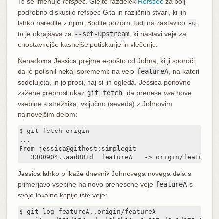
To se imenuje
refspec
. Glejte razdelek
Refspec
za bolj
podrobno diskusijo refspec Gita in različnih stvari, ki jih
lahko naredite z njimi. Bodite pozorni tudi na zastavico
-u
;
to je okrajšava za
--set-upstream
, ki nastavi veje za
enostavnejše kasnejše potiskanje in vlečenje.
Nenadoma Jessica prejme e-pošto od Johna, ki ji sporoči,
da je potisnil nekaj sprememb na vejo
featureA
, na kateri
sodelujeta, in jo prosi, naj si jih ogleda. Jessica ponovno
zažene preprost ukaz
git fetch
, da prenese
vse
nove
vsebine s strežnika, vključno (seveda) z Johnovim
najnovejšim delom:
$ git fetch origin

...

From jessica@githost:simplegit

   3300904..aad881d  featureA   -> origin/featureA
Jessica lahko prikaže dnevnik Johnovega novega dela s
primerjavo vsebine na novo prenesene veje
featureA
s
svojo lokalno kopijo iste veje:
$ git log featureA..origin/featureA
