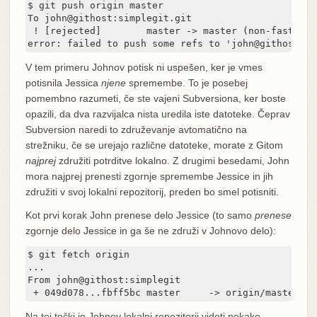
$ git push origin master

To john@githost:simplegit.git

 ! [rejected]        master -> master (non-fast forw
error: failed to push some refs to 'john@githost:si
V tem primeru Johnov potisk ni uspešen, ker je vmes
potisnila Jessica
njene
spremembe. To je posebej
pomembno razumeti, če ste vajeni Subversiona, ker boste
opazili, da dva razvijalca nista uredila iste datoteke. Čeprav
Subversion naredi to združevanje avtomatično na
strežniku, če se urejajo različne datoteke, morate z Gitom
najprej
združiti potrditve lokalno. Z drugimi besedami, John
mora najprej prenesti zgornje spremembe Jessice in jih
združiti v svoj lokalni repozitorij, preden bo smel potisniti.
Kot prvi korak John prenese delo Jessice (to samo
prenese
zgornje delo Jessice in ga še ne združi v Johnovo delo):
$ git fetch origin

...

From john@githost:simplegit

 + 049d078...fbff5bc master     -> origin/master
Na tej točki je Johnov lokalni repozitorij videti nekako