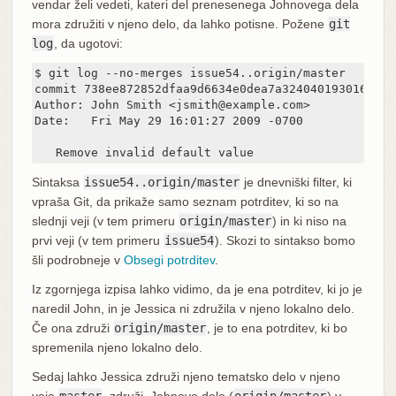
vendar želi vedeti, kateri del prenesenega Johnovega dela
mora združiti v njeno delo, da lahko potisne. Požene
git
log
, da ugotovi:
$ git log --no-merges issue54..origin/master

commit 738ee872852dfaa9d6634e0dea7a324040193016

Author: John Smith <jsmith@example.com>

Date:   Fri May 29 16:01:27 2009 -0700

   Remove invalid default value
Sintaksa
issue54..origin/master
je dnevniški filter, ki
vpraša Git, da prikaže samo seznam potrditev, ki so na
slednji veji (v tem primeru
origin/master
) in ki niso na
prvi veji (v tem primeru
issue54
). Skozi to sintakso bomo
šli podrobneje v
Obsegi potrditev
.
Iz zgornjega izpisa lahko vidimo, da je ena potrditev, ki jo je
naredil John, in je Jessica ni združila v njeno lokalno delo.
Če ona združi
origin/master
, je to ena potrditev, ki bo
spremenila njeno lokalno delo.
Sedaj lahko Jessica združi njeno tematsko delo v njeno
vejo
master
, združi, Johnovo delo (
origin/master
) v