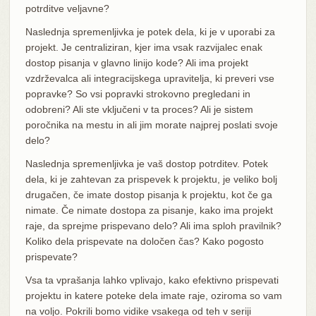
potrditve veljavne?
Naslednja spremenljivka je potek dela, ki je v uporabi za
projekt. Je centraliziran, kjer ima vsak razvijalec enak
dostop pisanja v glavno linijo kode? Ali ima projekt
vzdrževalca ali integracijskega upravitelja, ki preveri vse
popravke? So vsi popravki strokovno pregledani in
odobreni? Ali ste vključeni v ta proces? Ali je sistem
poročnika na mestu in ali jim morate najprej poslati svoje
delo?
Naslednja spremenljivka je vaš dostop potrditev. Potek
dela, ki je zahtevan za prispevek k projektu, je veliko bolj
drugačen, če imate dostop pisanja k projektu, kot če ga
nimate. Če nimate dostopa za pisanje, kako ima projekt
raje, da sprejme prispevano delo? Ali ima sploh pravilnik?
Koliko dela prispevate na določen čas? Kako pogosto
prispevate?
Vsa ta vprašanja lahko vplivajo, kako efektivno prispevati
projektu in katere poteke dela imate raje, oziroma so vam
na voljo. Pokrili bomo vidike vsakega od teh v seriji