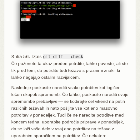
Slika 56. Izpis
git diff --check
Če poženete ta ukaz preden potrdite, lahko poveste, ali ste
tik pred tem, da potrdite tudi težave s praznimi znaki, ki
lahko nagajajo ostalim razvijalcem.
Naslednje poskusite narediti vsako potrditev kot logičen
ločen skupek sprememb. Če lahko, poskusite narediti svoje
spremembe prebavljive — ne kodirajte cel vikend na petih
različnih težavah in nato pošljite vse kot eno masovno
potrditev v ponedeljek. Tudi če ne naredite potrditve med
koncem tedna, uporabite področje priprave v ponedeljek,
da se loči vaše delo v vsaj eno potrditev na težavo z
uporabnim sporočilom na potrditev. Če nekatere