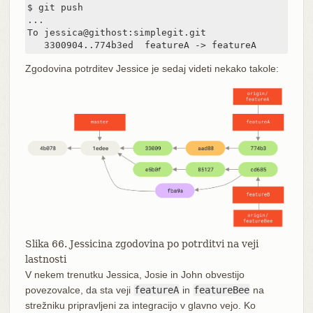
$ git push

...

To jessica@githost:simplegit.git

   3300904..774b3ed  featureA -> featureA
Zgodovina potrditev Jessice je sedaj videti nekako takole:
Slika 66. Jessicina zgodovina po potrditvi na veji
lastnosti
V nekem trenutku Jessica, Josie in John obvestijo
povezovalce, da sta veji
featureA
in
featureBee
na
strežniku pripravljeni za integracijo v glavno vejo. Ko