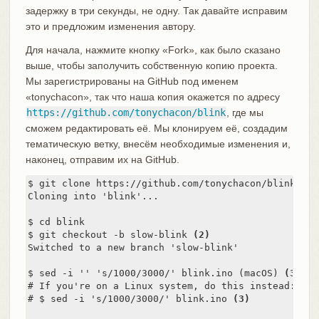
задержку в три секунды, не одну. Так давайте исправим
это и предложим изменения автору.
Для начала, нажмите кнопку «Fork», как было сказано
выше, чтобы заполучить собственную копию проекта.
Мы зарегистрированы на GitHub под именем
«tonychacon», так что наша копия окажется по адресу
https://github.com/tonychacon/blink
, где мы
сможем редактировать её. Мы клонируем её, создадим
тематическую ветку, внесём необходимые изменения и,
наконец, отправим их на GitHub.
$ git clone https://github.com/tonychacon/blink 
(1)
Cloning into 'blink'...

$ cd blink

$ git checkout -b slow-blink 
(2)
Switched to a new branch 'slow-blink'

$ sed -i '' 's/1000/3000/' blink.ino (macOS) 
(3)
# If you're on a Linux system, do this instead:

# $ sed -i 's/1000/3000/' blink.ino 
(3)