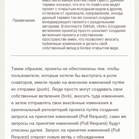
имел негативный контекстный смысл, данный
термин означал, что кто-то повёл или ведёт
проект с открытым исходным кодом в другом,
отличном от оригинала, направлении, иногда
данный термин так же означал создание
Примечание
конкурирующего проекта с раздельными
авторами. В контексте GitHub, «fork» (создание
ветвления проекта) просто означает создание
ветвления проекта в собственном
пространстве имён, что позволяет вносить
публичные изменения и делать свой
собственный вклад в более открытом виде.
Таким образом, проекты не обеспокоены тем, чтобы
пользователи, которые хотели бы выступать в роли
соавторов, имели право на внесение изменений путём
их отправки (push). Люди просто могут создавать свои
собственные ветвления (fork), вносить туда изменения,
а затем отправлять свои внесённые изменения в
оригинальный репозиторий проекта путём создания
запроса на принятие изменений (Pull Request), сами же
запросы на принятие изменений (Pull Request) будут
описаны далее. Запрос на принятие изменений (Pull
Request) откроет новую ветвь с обсуждением