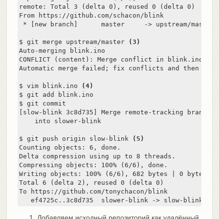
remote: Total 3 (delta 0), reused 0 (delta 0)

From https://github.com/schacon/blink

 * [new branch]      master     -> upstream/master

$ git merge upstream/master 
(3)
Auto-merging blink.ino

CONFLICT (content): Merge conflict in blink.ino

Automatic merge failed; fix conflicts and then comm
$ vim blink.ino 
(4)
$ git add blink.ino

$ git commit

[slow-blink 3c8d735] Merge remote-tracking branch '
    into slower-blink

$ git push origin slow-blink 
(5)
Counting objects: 6, done.

Delta compression using up to 8 threads.

Compressing objects: 100% (6/6), done.

Writing objects: 100% (6/6), 682 bytes | 0 bytes/s, 
Total 6 (delta 2), reused 0 (delta 0)

To https://github.com/tonychacon/blink

   ef4725c..3c8d735  slower-blink -> slow-blink
Добавляем исходный репозиторий как удалённый