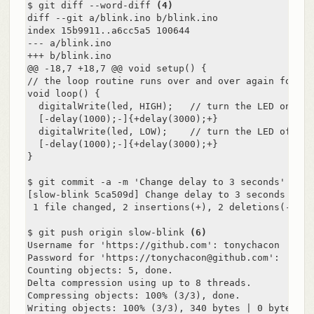
$ git diff --word-diff 
(4)
diff --git a/blink.ino b/blink.ino

index 15b9911..a6cc5a5 100644

--- a/blink.ino

+++ b/blink.ino

@@ -18,7 +18,7 @@ void setup() {

// the loop routine runs over and over again forever
void loop() {

  digitalWrite(led, HIGH);   // turn the LED on (HI
  [-delay(1000);-]{+delay(3000);+}               //
  digitalWrite(led, LOW);    // turn the LED off by
  [-delay(1000);-]{+delay(3000);+}               //
}

$ git commit -a -m 'Change delay to 3 seconds' 
(5)
[slow-blink 5ca509d] Change delay to 3 seconds

 1 file changed, 2 insertions(+), 2 deletions(-)

$ git push origin slow-blink 
(6)
Username for 'https://github.com': tonychacon

Password for 'https://tonychacon@github.com':

Counting objects: 5, done.

Delta compression using up to 8 threads.

Compressing objects: 100% (3/3), done.

Writing objects: 100% (3/3), 340 bytes | 0 bytes/s, 