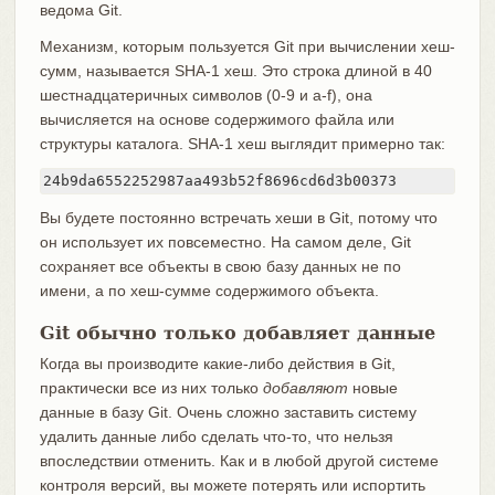
ведома Git.
Механизм, которым пользуется Git при вычислении хеш-
сумм, называется SHA-1 хеш. Это строка длиной в 40
шестнадцатеричных символов (0-9 и a-f), она
вычисляется на основе содержимого файла или
структуры каталога. SHA-1 хеш выглядит примерно так:
24b9da6552252987aa493b52f8696cd6d3b00373
Вы будете постоянно встречать хеши в Git, потому что
он использует их повсеместно. На самом деле, Git
сохраняет все объекты в свою базу данных не по
имени, а по хеш-сумме содержимого объекта.
Git обычно только добавляет данные
Когда вы производите какие-либо действия в Git,
практически все из них только
добавляют
новые
данные в базу Git. Очень сложно заставить систему
удалить данные либо сделать что-то, что нельзя
впоследствии отменить. Как и в любой другой системе
контроля версий, вы можете потерять или испортить