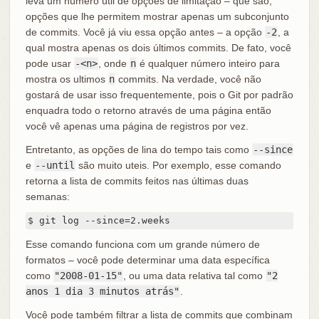
leva um número útil de opções de limitação – que são,
opções que lhe permitem mostrar apenas um subconjunto
de commits. Você já viu essa opção antes – a opção
-2
, a
qual mostra apenas os dois últimos commits. De fato, você
pode usar
-<n>
, onde
n
é qualquer número inteiro para
mostra os ultimos
n
commits. Na verdade, você não
gostará de usar isso frequentemente, pois o Git por padrão
enquadra todo o retorno através de uma página então
você vê apenas uma página de registros por vez.
Entretanto, as opções de lina do tempo tais como
--since
e
--until
são muito uteis. Por exemplo, esse comando
retorna a lista de commits feitos nas últimas duas
semanas:
$ git log --since=2.weeks
Esse comando funciona com um grande número de
formatos – você pode determinar uma data específica
como
"2008-01-15"
, ou uma data relativa tal como
"2
anos 1 dia 3 minutos atrás"
.
Você pode também filtrar a lista de commits que combinam