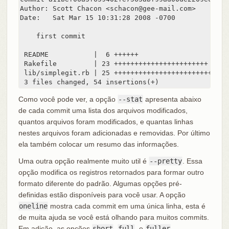
Author: Scott Chacon <schacon@gee-mail.com>

Date:   Sat Mar 15 10:31:28 2008 -0700

    first commit

 README           |  6 ++++++

 Rakefile         | 23 +++++++++++++++++++++++

 lib/simplegit.rb | 25 +++++++++++++++++++++++++

 3 files changed, 54 insertions(+)
Como você pode ver, a opção
--stat
apresenta abaixo
de cada commit uma lista dos arquivos modificados,
quantos arquivos foram modificados, e quantas linhas
nestes arquivos foram adicionadas e removidas. Por último
ela também colocar um resumo das informações.
Uma outra opção realmente muito util é
--pretty
. Essa
opção modifica os registros retornados para formar outro
formato diferente do padrão. Algumas opções pré-
definidas estão disponíveis para você usar. A opção
oneline
mostra cada commit em uma única linha, esta é
de muita ajuda se você está olhando para muitos commits.
Em adição, as opções
short
,
full
, e
fuller