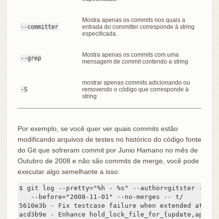
Mostra apenas os commits nos quais a
--committer
entrada do committer corresponde à string
especificada.
Mostra apenas os commits com uma
--grep
mensagem de commit contendo a string
mostrar apenas commits adicionando ou
-S
removendo o código que corresponde à
string
Por exemplo, se você quer ver quais commits estão
modificando arquivos de testes no histórico do código fonte
do Git que sofreram commit por Junio Hamano no mês de
Outubro de 2008 e não são commits de merge, você pode
executar algo semelhante a isso:
$ git log --pretty="%h - %s" --author=gitster --sin
   --before="2008-11-01" --no-merges -- t/

5610e3b - Fix testcase failure when extended attrib
acd3b9e - Enhance hold_lock_file_for_{update,append}