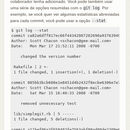
colaborador tenha adicionado. Você pode também usar
uma série de opções resumidas com o
git log
. Por
exemplo, se você quer ver algumas estatísticas abreviadas
para cada commit, você pode usar a opção
--stat
:
$ git log --stat

commit ca82a6dff817ec66f44342007202690a93763949

Author: Scott Chacon <schacon@gee-mail.com>

Date:   Mon Mar 17 21:52:11 2008 -0700

    changed the version number

 Rakefile | 2 +-

 1 file changed, 1 insertion(+), 1 deletion(-)

commit 085bb3bcb608e1e8451d4b2432f8ecbe6306e7e7

Author: Scott Chacon <schacon@gee-mail.com>

Date:   Sat Mar 15 16:40:33 2008 -0700

    removed unnecessary test

 lib/simplegit.rb | 5 -----

 1 file changed, 5 deletions(-)

commit a11bef06a3f659402fe7563abf99ad00de2209e6
