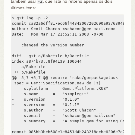
também usar
-2
, que lista no retorno apenas os dois
últimos itens:
$ git log -p -2

commit ca82a6dff817ec66f44342007202690a93763949

Author: Scott Chacon <schacon@gee-mail.com>

Date:   Mon Mar 17 21:52:11 2008 -0700

    changed the version number

diff --git a/Rakefile b/Rakefile

index a874b73..8f94139 100644

--- a/Rakefile

+++ b/Rakefile

@@ -5,7 +5,7 @@ require 'rake/gempackagetask'

 spec = Gem::Specification.new do |s|

     s.platform  =   Gem::Platform::RUBY

     s.name      =   "simplegit"

-    s.version   =   "0.1.0"

+    s.version   =   "0.1.1"

     s.author    =   "Scott Chacon"

     s.email     =   "schacon@gee-mail.com"

     s.summary   =   "A simple gem for using Git in
commit 085bb3bcb608e1e8451d4b2432f8ecbe6306e7e7
