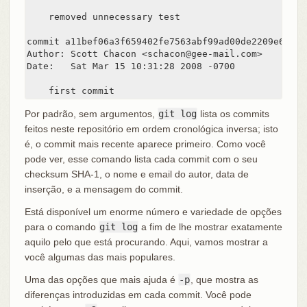
    removed unnecessary test

commit a11bef06a3f659402fe7563abf99ad00de2209e6

Author: Scott Chacon <schacon@gee-mail.com>

Date:   Sat Mar 15 10:31:28 2008 -0700

    first commit
Por padrão, sem argumentos,
git log
lista os commits
feitos neste repositório em ordem cronológica inversa; isto
é, o commit mais recente aparece primeiro. Como você
pode ver, esse comando lista cada commit com o seu
checksum SHA-1, o nome e email do autor, data de
inserção, e a mensagem do commit.
Está disponível um enorme número e variedade de opções
para o comando
git log
a fim de lhe mostrar exatamente
aquilo pelo que está procurando. Aqui, vamos mostrar a
você algumas das mais populares.
Uma das opções que mais ajuda é
-p
, que mostra as
diferenças introduzidas em cada commit. Você pode