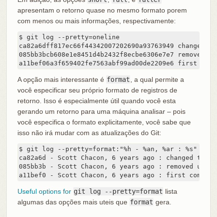
apresentam o retorno quase no mesmo formato porem
com menos ou mais informações, respectivamente:
$ git log --pretty=oneline

ca82a6dff817ec66f44342007202690a93763949 changed th
085bb3bcb608e1e8451d4b2432f8ecbe6306e7e7 removed un
a11bef06a3f659402fe7563abf99ad00de2209e6 first comm
A opção mais interessante é
format
, a qual permite a
você especificar seu próprio formato de registros de
retorno. Isso é especialmente útil quando você esta
gerando um retorno para uma máquina analisar – pois
você especifica o formato explicitamente, você sabe que
isso não irá mudar com as atualizações do Git:
$ git log --pretty=format:"%h - %an, %ar : %s"

ca82a6d - Scott Chacon, 6 years ago : changed the v
085bb3b - Scott Chacon, 6 years ago : removed unnec
a11bef0 - Scott Chacon, 6 years ago : first commit
Useful options for
git log --pretty=format
lista
algumas das opções mais uteis que
format
gera.