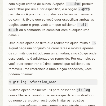
com algum critério de busca. A opção
--author
permite
você filtrar por um autor especifico, e a opção
--grep
permite você procurar por palavras chaves na mensagem
do commit. (Note que se você quer especificar ambas as
opções autor e grep, você tem que adicionar
--all-
match
ou o comando irá combinar com qualquer uma
delas.)
Uma outra opção de filtro que realmente ajuda muito é
-S
A qual pega um conjunto de caracteres e mostra apenas
os commits que introduzem uma mudança no código onde
esse conjunto é adicionado ou removido. Por exemplo, se
você quer encontrar o último commit que adicionou ou
removeu uma referência a uma função especifica, você
poderia chamar:
$ git log -Sfunction_name
A última opção realmente útil para passar ao
git log
como filtro é o caminho. Se você especificar um diretório
ou nome de arquivo, você pode limitar os registros
retornados referentes aos commits que introduziram uma