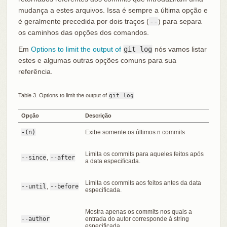
mudança a estes arquivos. Issa é sempre a última opção e
é geralmente precedida por dois traços (
--
) para separa
os caminhos das opções dos comandos.
Em
Options to limit the output of
git log
nós vamos listar
estes e algumas outras opções comuns para sua
referência.
Table 3. Options to limit the output of
git log
Opção
Descrição
-(n)
Exibe somente os últimos n commits
Limita os commits para aqueles feitos após
--since
,
--after
a data especificada.
Limita os commits aos feitos antes da data
--until
,
--before
especificada.
Mostra apenas os commits nos quais a
--author
entrada do autor corresponde à string
especificada.