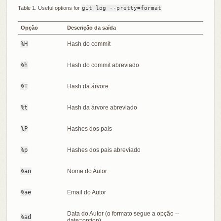
Table 1. Useful options for
git log --pretty=format
Opção
Descrição da saída
%H
Hash do commit
%h
Hash do commit abreviado
%T
Hash da árvore
%t
Hash da árvore abreviado
%P
Hashes dos pais
%p
Hashes dos pais abreviado
%an
Nome do Autor
%ae
Email do Autor
Data do Autor (o formato segue a opção --
%ad
date=option)