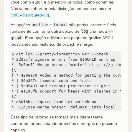
você como autor, e o membro principal como commiter.
Nós vamos abordar esta distinção um pouco mais em
[ch05-distributed-git]
.
As opções
oneline
e
format
são particularmente úteis
juntamente com uma outra opção de
log
chamada
--
graph
. Esta opção adiciona um pequeno gráfico ASCII
mostrando seu histórico de branch e merge:
$ git log --pretty=format:"%h %s" --graph

* 2d3acf9 ignore errors from SIGCHLD on trap

*  5e3ee11 Merge branch 'master' of git://github.co
|\

| * 420eac9 Added a method for getting the current b
* | 30e367c timeout code and tests

* | 5a09431 add timeout protection to grit

* | e1193f8 support for heads with slashes in them

|/

* d6016bc require time for xmlschema

*  11d191e Merge branch 'defunkt' into local
Esse tipo de retorno se tornará mais interessante
conforme formos criando branches e merges no próximo
capitulo.