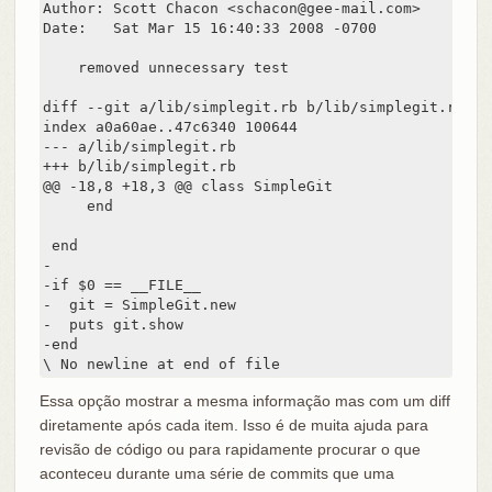
Author: Scott Chacon <schacon@gee-mail.com>

Date:   Sat Mar 15 16:40:33 2008 -0700

    removed unnecessary test

diff --git a/lib/simplegit.rb b/lib/simplegit.rb

index a0a60ae..47c6340 100644

--- a/lib/simplegit.rb

+++ b/lib/simplegit.rb

@@ -18,8 +18,3 @@ class SimpleGit

     end

 end

-

-if $0 == __FILE__

-  git = SimpleGit.new

-  puts git.show

-end

\ No newline at end of file
Essa opção mostrar a mesma informação mas com um diff
diretamente após cada item. Isso é de muita ajuda para
revisão de código ou para rapidamente procurar o que
aconteceu durante uma série de commits que uma