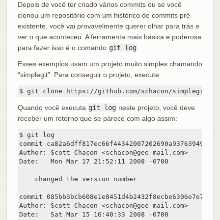
Depois de você ter criado vários commits ou se você
clonou um repositório com um histórico de commits pré-
existente, você vai provavelmente querer olhar para trás e
ver o que aconteceu. A ferramenta mais básica e poderosa
para fazer isso é o comando
git log
.
Esses exemplos usam um projeto muito simples chamando
“simplegit”. Para conseguir o projeto, execute
$ git clone https://github.com/schacon/simplegit-pr
Quando você executa
git log
neste projeto, você deve
receber um retorno que se parece com algo assim:
$ git log

commit ca82a6dff817ec66f44342007202690a93763949

Author: Scott Chacon <schacon@gee-mail.com>

Date:   Mon Mar 17 21:52:11 2008 -0700

    changed the version number

commit 085bb3bcb608e1e8451d4b2432f8ecbe6306e7e7

Author: Scott Chacon <schacon@gee-mail.com>

Date:   Sat Mar 15 16:40:33 2008 -0700
