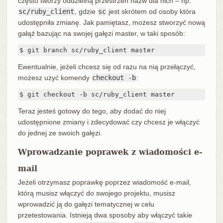
często tworzy oddzielną przestrzeń nazw dla nich – np.
sc/ruby_client
, gdzie
sc
jest skrótem od osoby która
udostępniła zmianę. Jak pamiętasz, możesz stworzyć nową
gałąź bazując na swojej gałęzi master, w taki sposób:
$ git branch sc/ruby_client master
Ewentualnie, jeżeli chcesz się od razu na nią przełączyć,
możesz użyć komendy
checkout -b
:
$ git checkout -b sc/ruby_client master
Teraz jesteś gotowy do tego, aby dodać do niej
udostępnione zmiany i zdecydować czy chcesz je włączyć
do jednej ze swoich gałęzi.
Wprowadzanie poprawek z wiadomości e-
mail
Jeżeli otrzymasz poprawkę poprzez wiadomość e-mail,
którą musisz włączyć do swojego projektu, musisz
wprowadzić ją do gałęzi tematycznej w celu
przetestowania. Istnieją dwa sposoby aby włączyć takie