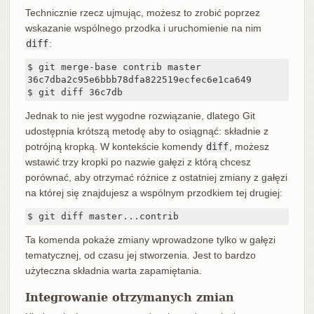
Technicznie rzecz ujmując, możesz to zrobić poprzez
wskazanie wspólnego przodka i uruchomienie na nim
diff
:
$ git merge-base contrib master

36c7dba2c95e6bbb78dfa822519ecfec6e1ca649

$ git diff 36c7db
Jednak to nie jest wygodne rozwiązanie, dlatego Git
udostępnia krótszą metodę aby to osiągnąć: składnie z
potrójną kropką. W kontekście komendy
diff
, możesz
wstawić trzy kropki po nazwie gałęzi z którą chcesz
porównać, aby otrzymać różnice z ostatniej zmiany z gałęzi
na której się znajdujesz a wspólnym przodkiem tej drugiej:
$ git diff master...contrib
Ta komenda pokaże zmiany wprowadzone tylko w gałęzi
tematycznej, od czasu jej stworzenia. Jest to bardzo
użyteczna składnia warta zapamiętania.
Integrowanie otrzymanych zmian