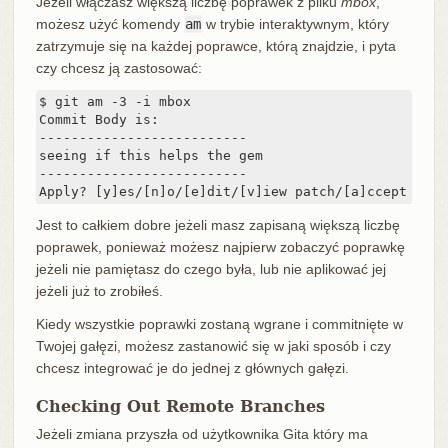
Jeżeli włączasz większą liczbę poprawek z pliku
mbox
,
możesz użyć komendy
am
w trybie interaktywnym, który
zatrzymuje się na każdej poprawce, którą znajdzie, i pyta
czy chcesz ją zastosować:
$ git am -3 -i mbox

Commit Body is:

--------------------------

seeing if this helps the gem

--------------------------

Apply? [y]es/[n]o/[e]dit/[v]iew patch/[a]ccept all
Jest to całkiem dobre jeżeli masz zapisaną większą liczbę
poprawek, ponieważ możesz najpierw zobaczyć poprawkę
jeżeli nie pamiętasz do czego była, lub nie aplikować jej
jeżeli już to zrobiłeś.
Kiedy wszystkie poprawki zostaną wgrane i commitnięte w
Twojej gałęzi, możesz zastanowić się w jaki sposób i czy
chcesz integrować je do jednej z głównych gałęzi.
Checking Out Remote Branches
Jeżeli zmiana przyszła od użytkownika Gita który ma