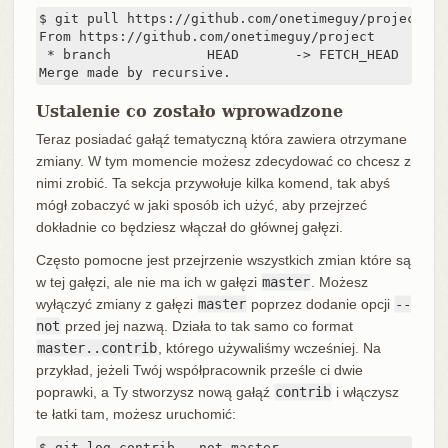
$ git pull https://github.com/onetimeguy/project

From https://github.com/onetimeguy/project

 * branch            HEAD       -> FETCH_HEAD

Merge made by recursive.
Ustalenie co zostało wprowadzone
Teraz posiadać gałąź tematyczną która zawiera otrzymane
zmiany. W tym momencie możesz zdecydować co chcesz z
nimi zrobić. Ta sekcja przywołuje kilka komend, tak abyś
mógł zobaczyć w jaki sposób ich użyć, aby przejrzeć
dokładnie co będziesz włączał do głównej gałęzi.
Często pomocne jest przejrzenie wszystkich zmian które są
w tej gałęzi, ale nie ma ich w gałęzi
master
. Możesz
wyłączyć zmiany z gałęzi
master
poprzez dodanie opcji
--
not
przed jej nazwą. Działa to tak samo co format
master..contrib
, którego używaliśmy wcześniej. Na
przykład, jeżeli Twój współpracownik prześle ci dwie
poprawki, a Ty stworzysz nową gałąź
contrib
i włączysz
te łatki tam, możesz uruchomić:
$ git log contrib --not master
