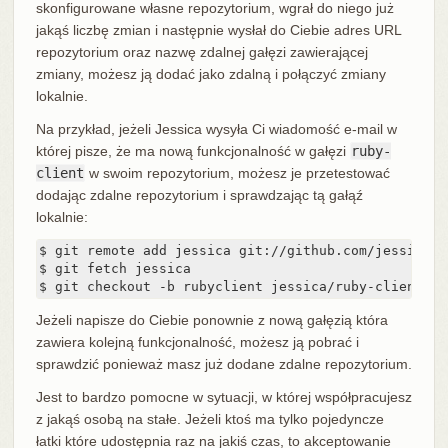
skonfigurowane własne repozytorium, wgrał do niego już
jakąś liczbę zmian i następnie wysłał do Ciebie adres URL
repozytorium oraz nazwę zdalnej gałęzi zawierającej
zmiany, możesz ją dodać jako zdalną i połączyć zmiany
lokalnie.
Na przykład, jeżeli Jessica wysyła Ci wiadomość e-mail w
której pisze, że ma nową funkcjonalność w gałęzi
ruby-
client
w swoim repozytorium, możesz je przetestować
dodając zdalne repozytorium i sprawdzając tą gałąź
lokalnie:
$ git remote add jessica git://github.com/jessica/m
$ git fetch jessica

$ git checkout -b rubyclient jessica/ruby-client
Jeżeli napisze do Ciebie ponownie z nową gałęzią która
zawiera kolejną funkcjonalność, możesz ją pobrać i
sprawdzić ponieważ masz już dodane zdalne repozytorium.
Jest to bardzo pomocne w sytuacji, w której współpracujesz
z jakąś osobą na stałe. Jeżeli ktoś ma tylko pojedyncze
łatki które udostępnia raz na jakiś czas, to akceptowanie