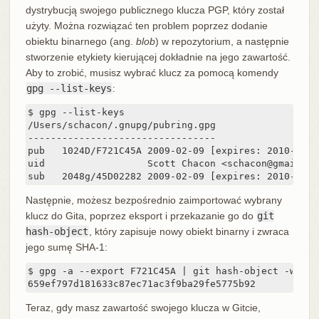
dystrybucją swojego publicznego klucza PGP, który został
użyty. Można rozwiązać ten problem poprzez dodanie
obiektu binarnego (ang.
blob
) w repozytorium, a następnie
stworzenie etykiety kierującej dokładnie na jego zawartość.
Aby to zrobić, musisz wybrać klucz za pomocą komendy
gpg --list-keys
:
$ gpg --list-keys

/Users/schacon/.gnupg/pubring.gpg

---------------------------------

pub   1024D/F721C45A 2009-02-09 [expires: 2010-02-09
uid                  Scott Chacon <schacon@gmail.com
sub   2048g/45D02282 2009-02-09 [expires: 2010-02-0
Następnie, możesz bezpośrednio zaimportować wybrany
klucz do Gita, poprzez eksport i przekazanie go do
git
hash-object
, który zapisuje nowy obiekt binarny i zwraca
jego sumę SHA-1:
$ gpg -a --export F721C45A | git hash-object -w --st
659ef797d181633c87ec71ac3f9ba29fe5775b92
Teraz, gdy masz zawartość swojego klucza w Gitcie,