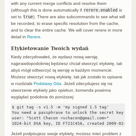
with any current merge conflicts and resolve them
(although this is done automatically if
rerere.enabled
is
set to
true
). There are also subcommands to see what will
be recorded, to erase specific resolution from the cache,
and to clear the entire cache. We will cover rerere in more
detail in
Rerere
.
Etykietowanie Twoich wydań
Kiedy zdecydowałeś, że wydasz nową wersję,
najprawdopodobniej będziesz chciał stworzyć etykietę, tak
abyś mógł odtworzyć tą wersję w każdym momencie.
Możesz stworzyć nową etykietę, tak jak zostało to opisane
w rozdziale
Podstawy Gita
. Jeżeli zdecydujesz się na
utworzenie etykiety jako opiekun, komenda powinna
wyglądać podobnie do poniższej:
$ git tag -s v1.5 -m 'my signed 1.5 tag'

You need a passphrase to unlock the secret key for

user: "Scott Chacon <schacon@gmail.com>"

1024-bit DSA key, ID F721C45A, created 2009-02-09
Jeżeli podpisujesz swoje etykiety, możesz mieć problem z