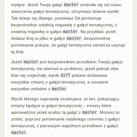
mylące. Jeżeli Twoja gałąź
master
zmieniła się od czasu
stworzenia gałęzi tematycznej, otrzymasz dziwne wyniki.
Tak dzieje się dlatego, ponieważ Git porównuje
bezpośrednio ostatnią migawkę z gałęzi tematycznej, z
ostatnią migawkę w gałęzi
master
. Na przykład, jeżeli
dodasz linię w pliku w gałęzi
master
, bezpośrednie
porównanie pokaże, że gałąź tematyczna zamierza usunąć
tą linię.
Jeżeli
master
jest bezpośrednim przodkiem Twojej gałęzi
tematycznej, nie stanowi to problemu; jeżeli jednak obie
linie się rozjechały, wynik
diff
pokaże dodawane
wszystkie zmiany z gałęzi tematycznej, a usuwane
wszystkie unikalne z
master
.
Wynik którego naprawdę oczekujesz, to ten, pokazujący
zmiany będące w gałęzi tematycznej – zmiany które
wprowadzisz jeżeli scalisz tą gałąź z
master
. Możesz to
zrobić, poprzez porównanie ostatniego commitu z gałęzi
tematycznej, z pierwszym wspólnym przodkiem z gałęzi
master
.