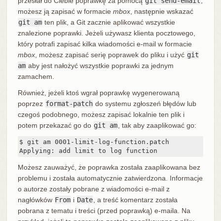
przesłał do Ciebie poprawkę za pomocą
git send-email
,
możesz ją zapisać w formacie
mbox
, następnie wskazać
git am
ten plik, a Git zacznie aplikować wszystkie
znalezione poprawki. Jeżeli używasz klienta pocztowego,
który potrafi zapisać kilka wiadomości e-mail w formacie
mbox
, możesz zapisać serię poprawek do pliku i użyć
git
am
aby jest nałożyć wszystkie poprawki za jednym
zamachem.
Również, jeżeli ktoś wgrał poprawkę wygenerowaną
poprzez
format-patch
do systemu zgłoszeń błędów lub
czegoś podobnego, możesz zapisać lokalnie ten plik i
potem przekazać go do
git am
, tak aby zaaplikować go:
$ git am 0001-limit-log-function.patch

Applying: add limit to log function
Możesz zauważyć, że poprawka została zaaplikowana bez
problemu i została automatycznie zatwierdzona. Informacje
o autorze zostały pobrane z wiadomości e-mail z
nagłówków
From
i
Date
, a treść komentarz została
pobrana z tematu i treści (przed poprawką) e-maila. Na