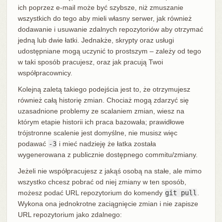
ich poprzez e-mail może być szybsze, niż zmuszanie
wszystkich do tego aby mieli własny serwer, jak również
dodawanie i usuwanie zdalnych repozytoriów aby otrzymać
jedną lub dwie łatki. Jednakże, skrypty oraz usługi
udostępniane mogą uczynić to prostszym – zależy od tego
w taki sposób pracujesz, oraz jak pracują Twoi
współpracownicy.
Kolejną zaletą takiego podejścia jest to, że otrzymujesz
również całą historię zmian. Chociaż mogą zdarzyć się
uzasadnione problemy ze scalaniem zmian, wiesz na
którym etapie historii ich praca bazowała; prawidłowe
trójstronne scalenie jest domyślne, nie musisz więc
podawać
-3
i mieć nadzieję że łatka została
wygenerowana z publicznie dostępnego commitu/zmiany.
Jeżeli nie współpracujesz z jakąś osobą na stałe, ale mimo
wszystko chcesz pobrać od niej zmiany w ten sposób,
możesz podać URL repozytorium do komendy
git pull
.
Wykona ona jednokrotne zaciągnięcie zmian i nie zapisze
URL repozytorium jako zdalnego: