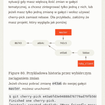
sytuacji gdy masz większą ilość zmian w gałęzi
tematycznej, a chcesz zintegrować tylko jedną z nich, lub
jeżeli masz tylko jedną zmianę w gałęzi i wolisz używać
cherry-pick zamiast rebase. Dla przykładu, załóżmy że
masz projekt, który wygląda jak poniżej:
Figure 80. Przykładowa historia przez wybiórczym
zaciąganiem zmian
Jeżeli chcesz pobrać zmianę
e43a6
do swojej gałęzi
master
, możesz uruchomić:
$ git cherry-pick e43a6fd3e94888d76779ad79fb568ed180
Finished one cherry-pick.

[master]: created a0a41a9: "More friendly message w