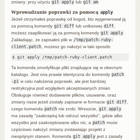
zmiany: przy użyciu
git apply
lub
git am
.
Wprowadzanie poprawki za pomocą
apply
Jeżeli otrzymałeś poprawkę od kogoś, kto wygenerował ją
za pomocą komendy
git diff
lub uniksowej
diff
,
możesz zaaplikować ją za pomocą komendy
git apply
.
Zakładając, że zapisałeś plik w
/tmp/patch-ruby-
client.patch
, możesz go nałożyć w taki sposób:
$ git apply /tmp/patch-ruby-client.patch
Ta komenda zmodyfikuje pliki znajdujące się w obecnym
katalogu. Jest ona prawie identyczna do komendy
patch
-p1
w celu nałożenia poprawki, ale jest bardziej
restrykcyjna pod względem akceptowanych zmian.
Obsługuje również dodawanie plików, usuwanie, oraz
zmiany nazw jeżeli zostały zapisane w formacie
git diff
,
czego komenda
patch
nie zrobi. Wreszcie,
git apply
ma zasadę "zaakceptuj lub odrzuć wszystko", gdzie albo
wszystko jest zaakceptowane albo nic, a
patch
może
częściowo nałożyć zmiany zostawiając projekt z
niespójnym stanem. Komenda
git apply
jest z zasady