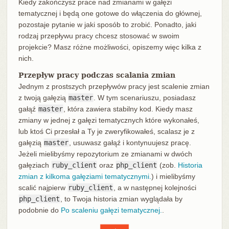
Kiedy zakończysz prace nad zmianami w gałęzi
tematycznej i będą one gotowe do włączenia do głównej,
pozostaje pytanie w jaki sposób to zrobić. Ponadto, jaki
rodzaj przepływu pracy chcesz stosować w swoim
projekcie? Masz różne możliwości, opiszemy więc kilka z
nich.
Przepływ pracy podczas scalania zmian
Jednym z prostszych przepływów pracy jest scalenie zmian
z twoją gałęzią
master
. W tym scenariuszu, posiadasz
gałąź
master
, która zawiera stabilny kod. Kiedy masz
zmiany w jednej z gałęzi tematycznych które wykonałeś,
lub ktoś Ci przesłał a Ty je zweryfikowałeś, scalasz je z
gałęzią
master
, usuwasz gałąź i kontynuujesz pracę.
Jeżeli mielibyśmy repozytorium ze zmianami w dwóch
gałęziach
ruby_client
oraz
php_client
(zob.
Historia
zmian z kilkoma gałęziami tematycznymi.
) i mielibyśmy
scalić najpierw
ruby_client
, a w następnej kolejności
php_client
, to Twoja historia zmian wyglądała by
podobnie do
Po scaleniu gałęzi tematycznej.
.