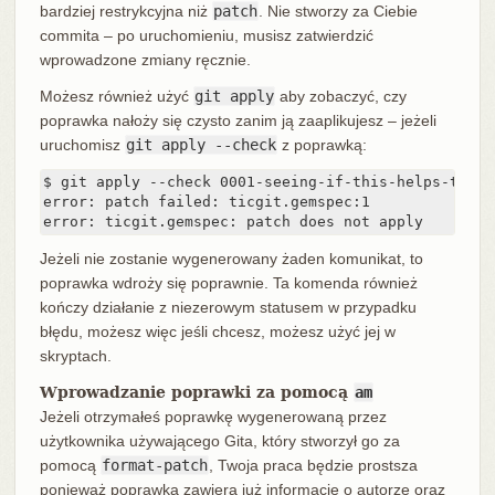
bardziej restrykcyjna niż
patch
. Nie stworzy za Ciebie
commita – po uruchomieniu, musisz zatwierdzić
wprowadzone zmiany ręcznie.
Możesz również użyć
git apply
aby zobaczyć, czy
poprawka nałoży się czysto zanim ją zaaplikujesz – jeżeli
uruchomisz
git apply --check
z poprawką:
$ git apply --check 0001-seeing-if-this-helps-the-ge
error: patch failed: ticgit.gemspec:1

error: ticgit.gemspec: patch does not apply
Jeżeli nie zostanie wygenerowany żaden komunikat, to
poprawka wdroży się poprawnie. Ta komenda również
kończy działanie z niezerowym statusem w przypadku
błędu, możesz więc jeśli chcesz, możesz użyć jej w
skryptach.
Wprowadzanie poprawki za pomocą
am
Jeżeli otrzymałeś poprawkę wygenerowaną przez
użytkownika używającego Gita, który stworzył go za
pomocą
format-patch
, Twoja praca będzie prostsza
ponieważ poprawka zawiera już informacje o autorze oraz