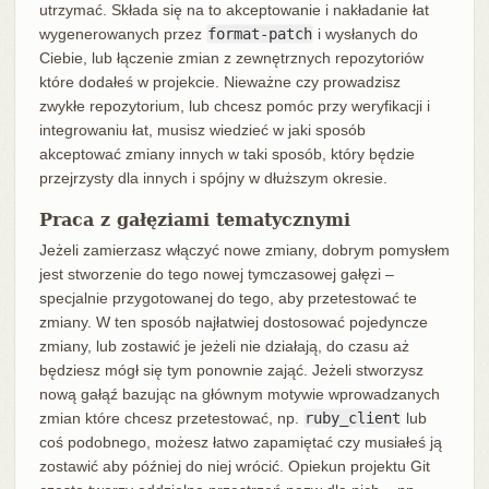
utrzymać. Składa się na to akceptowanie i nakładanie łat
wygenerowanych przez
format-patch
i wysłanych do
Ciebie, lub łączenie zmian z zewnętrznych repozytoriów
które dodałeś w projekcie. Nieważne czy prowadzisz
zwykłe repozytorium, lub chcesz pomóc przy weryfikacji i
integrowaniu łat, musisz wiedzieć w jaki sposób
akceptować zmiany innych w taki sposób, który będzie
przejrzysty dla innych i spójny w dłuższym okresie.
Praca z gałęziami tematycznymi
Jeżeli zamierzasz włączyć nowe zmiany, dobrym pomysłem
jest stworzenie do tego nowej tymczasowej gałęzi –
specjalnie przygotowanej do tego, aby przetestować te
zmiany. W ten sposób najłatwiej dostosować pojedyncze
zmiany, lub zostawić je jeżeli nie działają, do czasu aż
będziesz mógł się tym ponownie zająć. Jeżeli stworzysz
nową gałąź bazując na głównym motywie wprowadzanych
zmian które chcesz przetestować, np.
ruby_client
lub
coś podobnego, możesz łatwo zapamiętać czy musiałeś ją
zostawić aby później do niej wrócić. Opiekun projektu Git