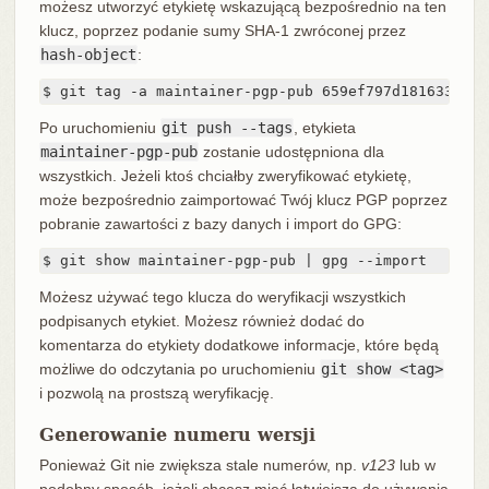
możesz utworzyć etykietę wskazującą bezpośrednio na ten
klucz, poprzez podanie sumy SHA-1 zwróconej przez
hash-object
:
$ git tag -a maintainer-pgp-pub 659ef797d181633c87e
Po uruchomieniu
git push --tags
, etykieta
maintainer-pgp-pub
zostanie udostępniona dla
wszystkich. Jeżeli ktoś chciałby zweryfikować etykietę,
może bezpośrednio zaimportować Twój klucz PGP poprzez
pobranie zawartości z bazy danych i import do GPG:
$ git show maintainer-pgp-pub | gpg --import
Możesz używać tego klucza do weryfikacji wszystkich
podpisanych etykiet. Możesz również dodać do
komentarza do etykiety dodatkowe informacje, które będą
możliwe do odczytania po uruchomieniu
git show <tag>
i pozwolą na prostszą weryfikację.
Generowanie numeru wersji
Ponieważ Git nie zwiększa stale numerów, np.
v123
lub w