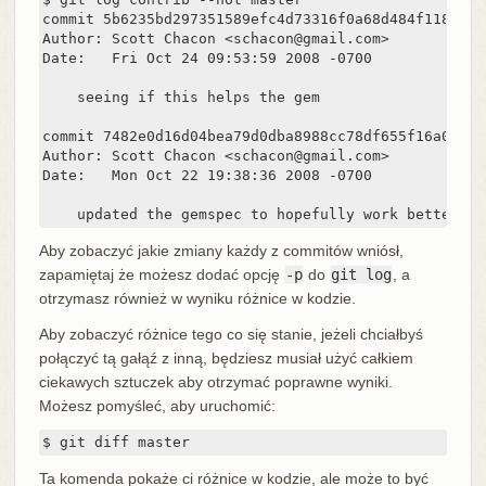
commit 5b6235bd297351589efc4d73316f0a68d484f118

Author: Scott Chacon <schacon@gmail.com>

Date:   Fri Oct 24 09:53:59 2008 -0700

    seeing if this helps the gem

commit 7482e0d16d04bea79d0dba8988cc78df655f16a0

Author: Scott Chacon <schacon@gmail.com>

Date:   Mon Oct 22 19:38:36 2008 -0700

    updated the gemspec to hopefully work better
Aby zobaczyć jakie zmiany każdy z commitów wniósł,
zapamiętaj że możesz dodać opcję
-p
do
git log
, a
otrzymasz również w wyniku różnice w kodzie.
Aby zobaczyć różnice tego co się stanie, jeżeli chciałbyś
połączyć tą gałąź z inną, będziesz musiał użyć całkiem
ciekawych sztuczek aby otrzymać poprawne wyniki.
Możesz pomyśleć, aby uruchomić:
$ git diff master
Ta komenda pokaże ci różnice w kodzie, ale może to być