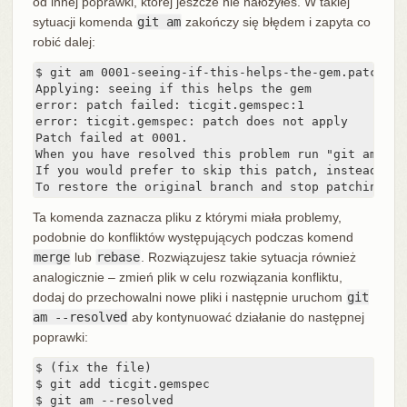
od innej poprawki, której jeszcze nie nałożyłeś. W takiej
sytuacji komenda
git am
zakończy się błędem i zapyta co
robić dalej:
$ git am 0001-seeing-if-this-helps-the-gem.patch

Applying: seeing if this helps the gem

error: patch failed: ticgit.gemspec:1

error: ticgit.gemspec: patch does not apply

Patch failed at 0001.

When you have resolved this problem run "git am --re
If you would prefer to skip this patch, instead run
To restore the original branch and stop patching ru
Ta komenda zaznacza pliku z którymi miała problemy,
podobnie do konfliktów występujących podczas komend
merge
lub
rebase
. Rozwiązujesz takie sytuacja również
analogicznie – zmień plik w celu rozwiązania konfliktu,
dodaj do przechowalni nowe pliki i następnie uruchom
git
am --resolved
aby kontynuować działanie do następnej
poprawki:
$ (fix the file)

$ git add ticgit.gemspec

$ git am --resolved
