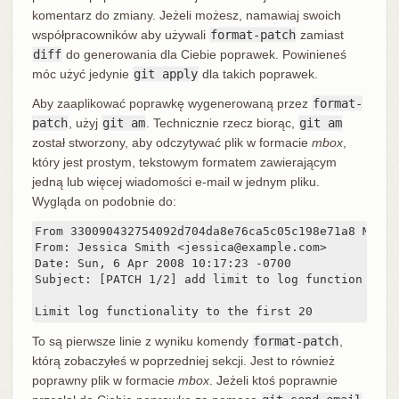
komentarz do zmiany. Jeżeli możesz, namawiaj swoich
współpracowników aby używali
format-patch
zamiast
diff
do generowania dla Ciebie poprawek. Powinieneś
móc użyć jedynie
git apply
dla takich poprawek.
Aby zaaplikować poprawkę wygenerowaną przez
format-
patch
, użyj
git am
. Technicznie rzecz biorąc,
git am
został stworzony, aby odczytywać plik w formacie
mbox
,
który jest prostym, tekstowym formatem zawierającym
jedną lub więcej wiadomości e-mail w jednym pliku.
Wygląda on podobnie do:
From 330090432754092d704da8e76ca5c05c198e71a8 Mon S
From: Jessica Smith <jessica@example.com>

Date: Sun, 6 Apr 2008 10:17:23 -0700

Subject: [PATCH 1/2] add limit to log function

Limit log functionality to the first 20
To są pierwsze linie z wyniku komendy
format-patch
,
którą zobaczyłeś w poprzedniej sekcji. Jest to również
poprawny plik w formacie
mbox
. Jeżeli ktoś poprawnie