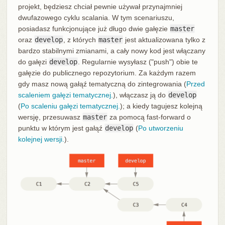
projekt, będziesz chciał pewnie używał przynajmniej
dwufazowego cyklu scalania. W tym scenariuszu,
posiadasz funkcjonujące już długo dwie gałęzie
master
oraz
develop
, z których
master
jest aktualizowana tylko z
bardzo stabilnymi zmianami, a cały nowy kod jest włączany
do gałęzi
develop
. Regularnie wysyłasz ("push") obie te
gałęzie do publicznego repozytorium. Za każdym razem
gdy masz nową gałąź tematyczną do zintegrowania (
Przed
scaleniem gałęzi tematycznej.
), włączasz ją do
develop
(
Po scaleniu gałęzi tematycznej.
); a kiedy tagujesz kolejną
wersję, przesuwasz
master
za pomocą fast-forward o
punktu w którym jest gałąź
develop
(
Po utworzeniu
kolejnej wersji.
).