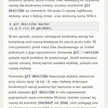
podobny sposób, jeżeli chcesz mieć łatwiejszą do używania
nazwę dla konkretnej zmiany, możesz uruchomić
git
describe
na commitcie. Git poda Ci nazwę najbliższej
etykiety, wraz z ilością zmian, oraz skróconą sumą SHA-1:
$ git describe master

v1.6.2-rc1-20-g8c5b85c
W ten sposób, możesz udostępnić konkretną wersję lub
kompilację pod nazwą łatwiejszą do użycia przez ludzi. W
rzeczywistości, jeżeli masz Gita zbudowanego ze źródeł
pobranych z jego repozytorium, komenda
git --version
pokaże wynik podobny do powyższego. Jeżeli zamierzasz
opisać zmianę, której wprost nadałeś etykietę, pokaże ona
nazwę etykiety.
Komenda
git describe
faworyzuje etykiety stworzone
przy użyciu opcji
-a
lub
-s
, więc etykiety dotyczące
konkretnych wersji powinny być tworzone w ten sposób,
jeżeli używasz
git describe
w celu zapewnienia
poprawnych nazw commitów. Możesz również używać tej
nazwy do komend
checkout
lub
show
, choć polegają one