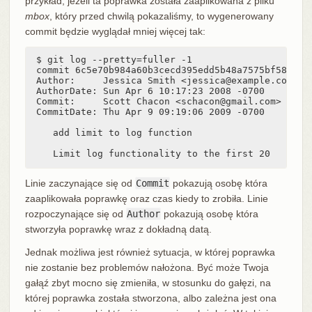
przykład, jeżeli ta poprawka została zaaplikowana z pliku
mbox
, który przed chwilą pokazaliśmy, to wygenerowany
commit będzie wyglądał mniej więcej tak:
$ git log --pretty=fuller -1

commit 6c5e70b984a60b3cecd395edd5b48a7575bf58e0

Author:     Jessica Smith <jessica@example.com>

AuthorDate: Sun Apr 6 10:17:23 2008 -0700

Commit:     Scott Chacon <schacon@gmail.com>

CommitDate: Thu Apr 9 09:19:06 2009 -0700

   add limit to log function

   Limit log functionality to the first 20
Linie zaczynające się od
Commit
pokazują osobę która
zaaplikowała poprawkę oraz czas kiedy to zrobiła. Linie
rozpoczynające się od
Author
pokazują osobę która
stworzyła poprawkę wraz z dokładną datą.
Jednak możliwa jest również sytuacja, w której poprawka
nie zostanie bez problemów nałożona. Być może Twoja
gałąź zbyt mocno się zmieniła, w stosunku do gałęzi, na
której poprawka została stworzona, albo zależna jest ona