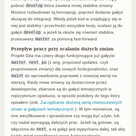
pobrać
develop
która zawiera mniej stabilne zmiany.
Możesz rozbudować tą koncepcję, poprzez dodanie gałęzi
służącej do integracji. Wtedy jeżeli kod w znajdujący się w
niej jest stabilny i przechodzi wszystkie testy, scalasz ją do
gałęzi
develop
; a jeżeli ta okaże się również stabilna,
przesuwasz
master
za pomocą fast-forward.
Przepływ pracy przy scalaniu dużych zmian
Projekt Gita ma cztery długo funkcjonujące już gałęzie:
master
,
next
,
pu
(z ang.
proposed updates
, czyli
proponowane zmiany) dla nowych funkcjonalności, oraz
maint
do wprowadzania poprawek z nowszej wersji na
starszą. Kiedy nowe zmiany są dostarczone przez
deweloperów, zbierane są do gałęzi tematycznych w
repozytorium opiekuna, w sposób podobny do tego który
opisałem (zob.
Zarządzanie złożoną serią równoczesnych
zmian w gałęziach tematycznych.
). W tym momencie, są
one weryfikowane i sprawdzane czy mogą być użyte, lub
czy nadal wymagają dalszych prac. Jeżeli są gotowe, są
włączona do
next
, a ta gałąź jest wypychana dalej, tak aby
każdy mógł wypróbować nowe funkcjonalności.