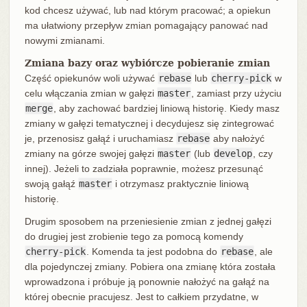
kod chcesz używać, lub nad którym pracować; a opiekun
ma ułatwiony przepływ zmian pomagający panować nad
nowymi zmianami.
Zmiana bazy oraz wybiórcze pobieranie zmian
Część opiekunów woli używać
rebase
lub
cherry-pick
w
celu włączania zmian w gałęzi
master
, zamiast przy użyciu
merge
, aby zachować bardziej liniową historię. Kiedy masz
zmiany w gałęzi tematycznej i decydujesz się zintegrować
je, przenosisz gałąź i uruchamiasz
rebase
aby nałożyć
zmiany na górze swojej gałęzi
master
(lub
develop
, czy
innej). Jeżeli to zadziała poprawnie, możesz przesunąć
swoją gałąź
master
i otrzymasz praktycznie liniową
historię.
Drugim sposobem na przeniesienie zmian z jednej gałęzi
do drugiej jest zrobienie tego za pomocą komendy
cherry-pick
. Komenda ta jest podobna do
rebase
, ale
dla pojedynczej zmiany. Pobiera ona zmianę która została
wprowadzona i próbuje ją ponownie nałożyć na gałąź na
której obecnie pracujesz. Jest to całkiem przydatne, w