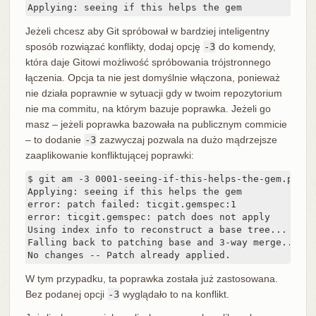
Applying: seeing if this helps the gem
Jeżeli chcesz aby Git spróbował w bardziej inteligentny
sposób rozwiązać konflikty, dodaj opcję
-3
do komendy,
która daje Gitowi możliwość spróbowania trójstronnego
łączenia. Opcja ta nie jest domyślnie włączona, ponieważ
nie działa poprawnie w sytuacji gdy w twoim repozytorium
nie ma commitu, na którym bazuje poprawka. Jeżeli go
masz – jeżeli poprawka bazowała na publicznym commicie
– to dodanie
-3
zazwyczaj pozwala na dużo mądrzejsze
zaaplikowanie konfliktującej poprawki:
$ git am -3 0001-seeing-if-this-helps-the-gem.patch

Applying: seeing if this helps the gem

error: patch failed: ticgit.gemspec:1

error: ticgit.gemspec: patch does not apply

Using index info to reconstruct a base tree...

Falling back to patching base and 3-way merge...

No changes -- Patch already applied.
W tym przypadku, ta poprawka została już zastosowana.
Bez podanej opcji
-3
wyglądało to na konflikt.