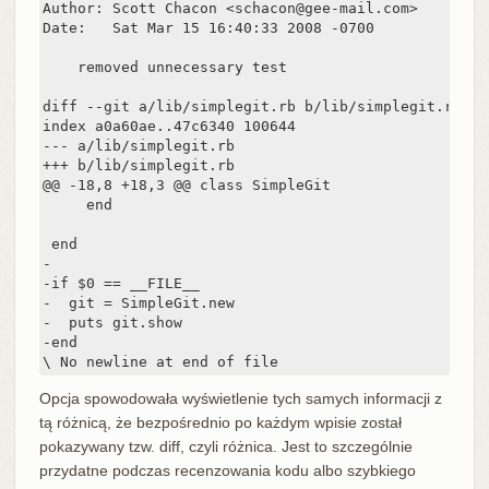
Author: Scott Chacon <schacon@gee-mail.com>

Date:   Sat Mar 15 16:40:33 2008 -0700

    removed unnecessary test

diff --git a/lib/simplegit.rb b/lib/simplegit.rb

index a0a60ae..47c6340 100644

--- a/lib/simplegit.rb

+++ b/lib/simplegit.rb

@@ -18,8 +18,3 @@ class SimpleGit

     end

 end

-

-if $0 == __FILE__

-  git = SimpleGit.new

-  puts git.show

-end

\ No newline at end of file
Opcja spowodowała wyświetlenie tych samych informacji z
tą różnicą, że bezpośrednio po każdym wpisie został
pokazywany tzw. diff, czyli różnica. Jest to szczególnie
przydatne podczas recenzowania kodu albo szybkiego