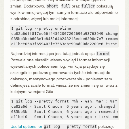
zmian. Dodatkowo,
short
,
full
oraz
fuller
pokazują
wynik w mniej więcej tym samym formacie ale odpowiednio
z odrobiną więcej lub mniej informacji:
$ git log --pretty=oneline

ca82a6dff817ec66f44342007202690a93763949 changed th
085bb3bcb608e1e8451d4b2432f8ecbe6306e7e7 removed un
a11bef06a3f659402fe7563abf99ad00de2209e6 first comm
Najbardziej interesująca jest tutaj jednak opcja
format
.
Pozwala ona określić własny wygląd i format informacji
wyświetlanych poleceniem log. Funkcja przydaje się
szczególnie podczas generowania tychże informacji do
dalszego, maszynowego przetwarzania - ponieważ sam
definiujesz ściśle format, wiesz, że nie zmieni się on wraz z
kolejnymi wersjami Gita:
$ git log --pretty=format:"%h - %an, %ar : %s"

ca82a6d - Scott Chacon, 6 years ago : changed the v
085bb3b - Scott Chacon, 6 years ago : removed unnec
a11bef0 - Scott Chacon, 6 years ago : first commit
Useful options for
git log --pretty=format
pokazuje