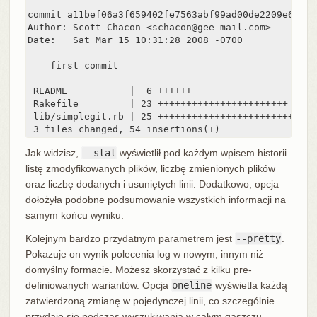
commit a11bef06a3f659402fe7563abf99ad00de2209e6

Author: Scott Chacon <schacon@gee-mail.com>

Date:   Sat Mar 15 10:31:28 2008 -0700

    first commit

 README           |  6 ++++++

 Rakefile         | 23 +++++++++++++++++++++++

 lib/simplegit.rb | 25 +++++++++++++++++++++++++

 3 files changed, 54 insertions(+)
Jak widzisz,
--stat
wyświetlił pod każdym wpisem historii
listę zmodyfikowanych plików, liczbę zmienionych plików
oraz liczbę dodanych i usuniętych linii. Dodatkowo, opcja
dołożyła podobne podsumowanie wszystkich informacji na
samym końcu wyniku.
Kolejnym bardzo przydatnym parametrem jest
--pretty
.
Pokazuje on wynik polecenia log w nowym, innym niż
domyślny formacie. Możesz skorzystać z kilku pre-
definiowanych wariantów. Opcja
oneline
wyświetla każdą
zatwierdzoną zmianę w pojedynczej linii, co szczególnie
przydaje się podczas wyszukiwania w całym gąszczu