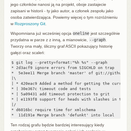
jego członków nanosi ją na projekt, oboje zastajecie
zapisani w historii - ty jako autor, a członek zespołu jako
osoba zatwierdzająca. Powiemy więcej o tym rozróżnieniu
w
Rozproszony Git
.
Wspomniana już wcześniej opcja
oneline
jest szczególnie
przydatna w parze z z inną, a mianowicie,
--graph
.
Tworzy ona mały, śliczny graf ASCII pokazujący historię
gałęzi oraz scaleń:
$ git log --pretty=format:"%h %s" --graph

* 2d3acf9 ignore errors from SIGCHLD on trap

*  5e3ee11 Merge branch 'master' of git://github.co
|\

| * 420eac9 Added a method for getting the current b
* | 30e367c timeout code and tests

* | 5a09431 add timeout protection to grit

* | e1193f8 support for heads with slashes in them

|/

* d6016bc require time for xmlschema

*  11d191e Merge branch 'defunkt' into local
Ten rodzaj grafu będzie bardziej interesujący kiedy