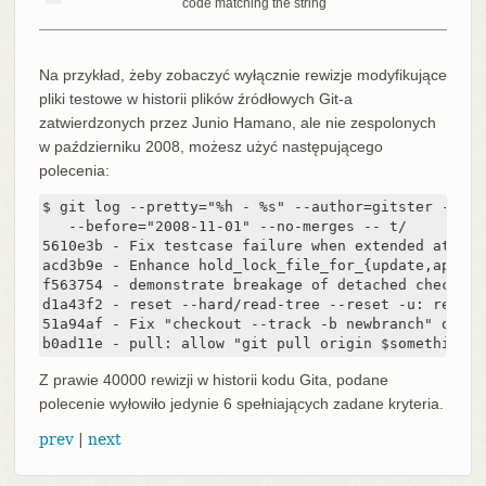
code matching the string
Na przykład, żeby zobaczyć wyłącznie rewizje modyfikujące
pliki testowe w historii plików źródłowych Git-a
zatwierdzonych przez Junio Hamano, ale nie zespolonych
w październiku 2008, możesz użyć następującego
polecenia:
$ git log --pretty="%h - %s" --author=gitster --sin
   --before="2008-11-01" --no-merges -- t/

5610e3b - Fix testcase failure when extended attrib
acd3b9e - Enhance hold_lock_file_for_{update,append}
f563754 - demonstrate breakage of detached checkout
d1a43f2 - reset --hard/read-tree --reset -u: remove
51a94af - Fix "checkout --track -b newbranch" on de
b0ad11e - pull: allow "git pull origin $something:$
Z prawie 40000 rewizji w historii kodu Gita, podane
polecenie wyłowiło jedynie 6 spełniających zadane kryteria.
prev
|
next