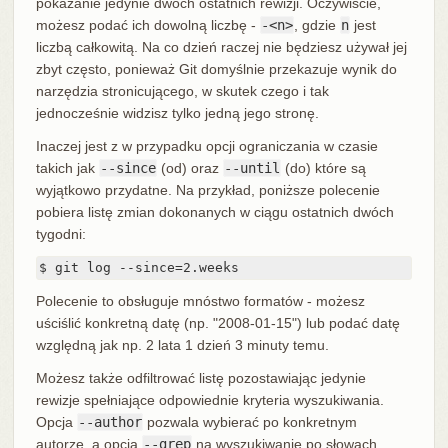
pokazanie jedynie dwóch ostatnich rewizji. Oczywiście,
możesz podać ich dowolną liczbę -
-<n>
, gdzie
n
jest
liczbą całkowitą. Na co dzień raczej nie będziesz używał jej
zbyt często, ponieważ Git domyślnie przekazuje wynik do
narzędzia stronicującego, w skutek czego i tak
jednocześnie widzisz tylko jedną jego stronę.
Inaczej jest z w przypadku opcji ograniczania w czasie
takich jak
--since
(od) oraz
--until
(do) które są
wyjątkowo przydatne. Na przykład, poniższe polecenie
pobiera listę zmian dokonanych w ciągu ostatnich dwóch
tygodni:
$ git log --since=2.weeks
Polecenie to obsługuje mnóstwo formatów - możesz
uściślić konkretną datę (np. "2008-01-15") lub podać datę
względną jak np. 2 lata 1 dzień 3 minuty temu.
Możesz także odfiltrować listę pozostawiając jedynie
rewizje spełniające odpowiednie kryteria wyszukiwania.
Opcja
--author
pozwala wybierać po konkretnym
autorze, a opcja
--grep
na wyszukiwanie po słowach