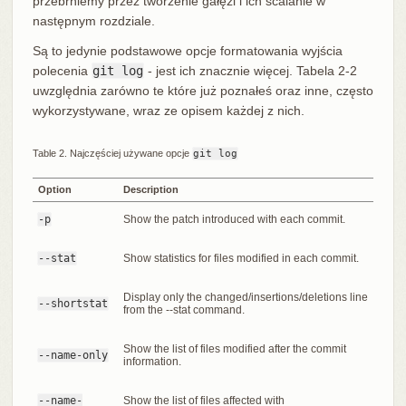
przebrniemy przez tworzenie gałęzi i ich scalanie w
następnym rozdziale.
Są to jedynie podstawowe opcje formatowania wyjścia
polecenia
git log
- jest ich znacznie więcej. Tabela 2-2
uwzględnia zarówno te które już poznałeś oraz inne, często
wykorzystywane, wraz ze opisem każdej z nich.
Table 2. Najczęściej używane opcje
git log
Option
Description
-p
Show the patch introduced with each commit.
--stat
Show statistics for files modified in each commit.
Display only the changed/insertions/deletions line
--shortstat
from the --stat command.
Show the list of files modified after the commit
--name-only
information.
--name-
Show the list of files affected with