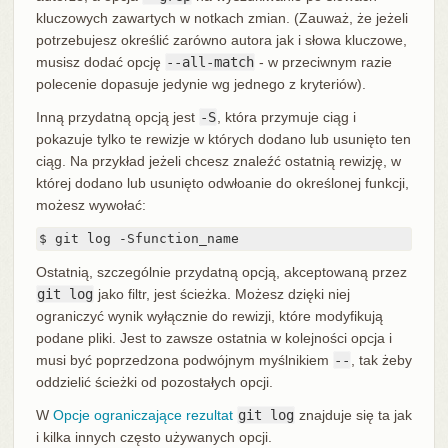
kluczowych zawartych w notkach zmian. (Zauważ, że jeżeli
potrzebujesz określić zarówno autora jak i słowa kluczowe,
musisz dodać opcję
--all-match
- w przeciwnym razie
polecenie dopasuje jedynie wg jednego z kryteriów).
Inną przydatną opcją jest
-S
, która przymuje ciąg i
pokazuje tylko te rewizje w których dodano lub usunięto ten
ciąg. Na przykład jeżeli chcesz znaleźć ostatnią rewizję, w
której dodano lub usunięto odwłoanie do określonej funkcji,
możesz wywołać:
$ git log -Sfunction_name
Ostatnią, szczególnie przydatną opcją, akceptowaną przez
git log
jako filtr, jest ścieżka. Możesz dzięki niej
ograniczyć wynik wyłącznie do rewizji, które modyfikują
podane pliki. Jest to zawsze ostatnia w kolejności opcja i
musi być poprzedzona podwójnym myślnikiem
--
, tak żeby
oddzielić ścieżki od pozostałych opcji.
W
Opcje ograniczające rezultat
git log
znajduje się ta jak
i kilka innych często używanych opcji.