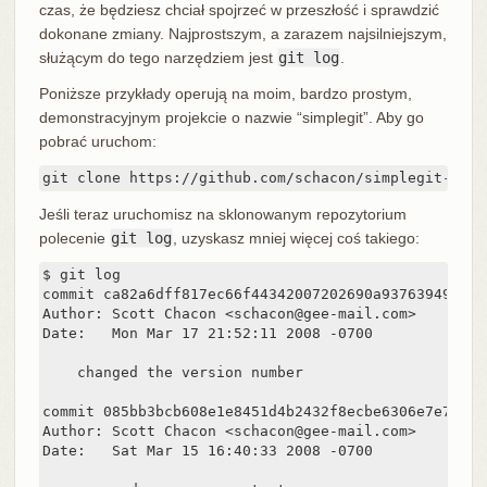
czas, że będziesz chciał spojrzeć w przeszłość i sprawdzić
dokonane zmiany. Najprostszym, a zarazem najsilniejszym,
służącym do tego narzędziem jest
git log
.
Poniższe przykłady operują na moim, bardzo prostym,
demonstracyjnym projekcie o nazwie “simplegit”. Aby go
pobrać uruchom:
git clone https://github.com/schacon/simplegit-prog
Jeśli teraz uruchomisz na sklonowanym repozytorium
polecenie
git log
, uzyskasz mniej więcej coś takiego:
$ git log

commit ca82a6dff817ec66f44342007202690a93763949

Author: Scott Chacon <schacon@gee-mail.com>

Date:   Mon Mar 17 21:52:11 2008 -0700

    changed the version number

commit 085bb3bcb608e1e8451d4b2432f8ecbe6306e7e7

Author: Scott Chacon <schacon@gee-mail.com>

Date:   Sat Mar 15 16:40:33 2008 -0700
