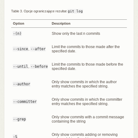
Table 3. Opcje ograniczające rezultat
git log
Option
Description
-(n)
Show only the last n commits
Limit the commits to those made after the
--since
,
--after
specified date.
Limit the commits to those made before the
--until
,
--before
specified date.
Only show commits in which the author
--author
entry matches the specified string.
Only show commits in which the committer
--committer
entry matches the specified string.
Only show commits with a commit message
--grep
containing the string
Only show commits adding or removing
-S