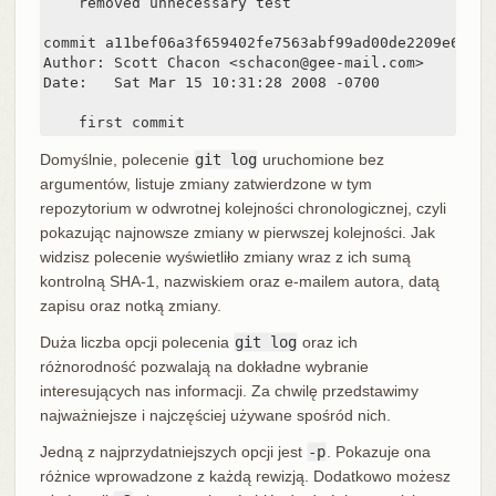
    removed unnecessary test

commit a11bef06a3f659402fe7563abf99ad00de2209e6

Author: Scott Chacon <schacon@gee-mail.com>

Date:   Sat Mar 15 10:31:28 2008 -0700

    first commit
Domyślnie, polecenie
git log
uruchomione bez
argumentów, listuje zmiany zatwierdzone w tym
repozytorium w odwrotnej kolejności chronologicznej, czyli
pokazując najnowsze zmiany w pierwszej kolejności. Jak
widzisz polecenie wyświetliło zmiany wraz z ich sumą
kontrolną SHA-1, nazwiskiem oraz e-mailem autora, datą
zapisu oraz notką zmiany.
Duża liczba opcji polecenia
git log
oraz ich
różnorodność pozwalają na dokładne wybranie
interesujących nas informacji. Za chwilę przedstawimy
najważniejsze i najczęściej używane spośród nich.
Jedną z najprzydatniejszych opcji jest
-p
. Pokazuje ona
różnice wprowadzone z każdą rewizją. Dodatkowo możesz