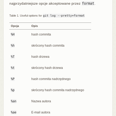
najprzydatniejsze opcje akceptowane przez
format
.
Table 1. Useful options for
git log --pretty=format
Opcja
Opis
%H
hash commita
%h
skrócony hash commita
%T
hash drzewa
%t
skrócony hash drzewa
%P
hash commita nadrzędnego
%p
skrócony hash commita nadrzędnego
%an
Nazwa autora
%ae
E-mail autora