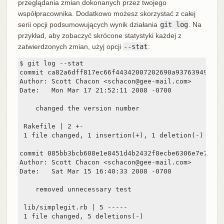
przeglądania zmian dokonanych przez twojego
współpracownika. Dodatkowo możesz skorzystać z całej
serii opcji podsumowujących wynik działania
git log
. Na
przykład, aby zobaczyć skrócone statystyki każdej z
zatwierdzonych zmian, użyj opcji
--stat
:
$ git log --stat

commit ca82a6dff817ec66f44342007202690a93763949

Author: Scott Chacon <schacon@gee-mail.com>

Date:   Mon Mar 17 21:52:11 2008 -0700

    changed the version number

 Rakefile | 2 +-

 1 file changed, 1 insertion(+), 1 deletion(-)

commit 085bb3bcb608e1e8451d4b2432f8ecbe6306e7e7

Author: Scott Chacon <schacon@gee-mail.com>

Date:   Sat Mar 15 16:40:33 2008 -0700

    removed unnecessary test

 lib/simplegit.rb | 5 -----

 1 file changed, 5 deletions(-)
