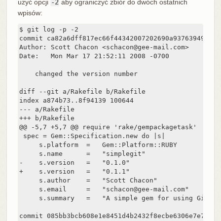
użyć opcji
-2
aby ograniczyć zbiór do dwóch ostatnich
wpisów:
$ git log -p -2

commit ca82a6dff817ec66f44342007202690a93763949

Author: Scott Chacon <schacon@gee-mail.com>

Date:   Mon Mar 17 21:52:11 2008 -0700

    changed the version number

diff --git a/Rakefile b/Rakefile

index a874b73..8f94139 100644

--- a/Rakefile

+++ b/Rakefile

@@ -5,7 +5,7 @@ require 'rake/gempackagetask'

 spec = Gem::Specification.new do |s|

     s.platform  =   Gem::Platform::RUBY

     s.name      =   "simplegit"

-    s.version   =   "0.1.0"

+    s.version   =   "0.1.1"

     s.author    =   "Scott Chacon"

     s.email     =   "schacon@gee-mail.com"

     s.summary   =   "A simple gem for using Git in
commit 085bb3bcb608e1e8451d4b2432f8ecbe6306e7e7
