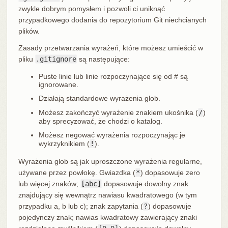
zwykle dobrym pomysłem i pozwoli ci uniknąć
przypadkowego dodania do repozytorium Git niechcianych
plików.
Zasady przetwarzania wyrażeń, które możesz umieścić w
pliku
.gitignore
są następujące:
Puste linie lub linie rozpoczynające się od # są
ignorowane.
Działają standardowe wyrażenia glob.
Możesz zakończyć wyrażenie znakiem ukośnika (
/
)
aby sprecyzować, że chodzi o katalog.
Możesz negować wyrażenia rozpoczynając je
wykrzyknikiem (
!
).
Wyrażenia glob są jak uproszczone wyrażenia regularne,
używane przez powłokę. Gwiazdka (
*
) dopasowuje zero
lub więcej znaków;
[abc]
dopasowuje dowolny znak
znajdujący się wewnątrz nawiasu kwadratowego (w tym
przypadku a, b lub c); znak zapytania (
?
) dopasowuje
pojedynczy znak; nawias kwadratowy zawierający znaki