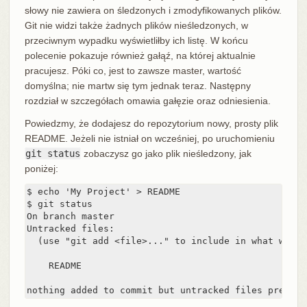
słowy nie zawiera on śledzonych i zmodyfikowanych plików.
Git nie widzi także żadnych plików nieśledzonych, w
przeciwnym wypadku wyświetliłby ich listę. W końcu
polecenie pokazuje również gałąź, na której aktualnie
pracujesz. Póki co, jest to zawsze master, wartość
domyślna; nie martw się tym jednak teraz. Następny
rozdział w szczegółach omawia gałęzie oraz odniesienia.
Powiedzmy, że dodajesz do repozytorium nowy, prosty plik
README. Jeżeli nie istniał on wcześniej, po uruchomieniu
git status
zobaczysz go jako plik nieśledzony, jak
poniżej:
$ echo 'My Project' > README

$ git status

On branch master

Untracked files:

  (use "git add <file>..." to include in what will 
    README

nothing added to commit but untracked files present