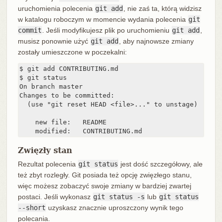
uruchomienia polecenia
git add
, nie zaś ta, którą widzisz
w katalogu roboczym w momencie wydania polecenia
git
commit
. Jeśli modyfikujesz plik po uruchomieniu
git add
,
musisz ponownie użyć
git add
, aby najnowsze zmiany
zostały umieszczone w poczekalni:
$ git add CONTRIBUTING.md

$ git status

On branch master

Changes to be committed:

  (use "git reset HEAD <file>..." to unstage)

    new file:   README

    modified:   CONTRIBUTING.md
Zwięzły stan
Rezultat polecenia
git status
jest dość szczegółowy, ale
też zbyt rozległy. Git posiada też opcję zwięzłego stanu,
więc możesz zobaczyć swoje zmiany w bardziej zwartej
postaci. Jeśli wykonasz
git status -s
lub
git status
--short
uzyskasz znacznie uproszczony wynik tego
polecania.