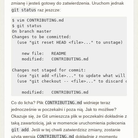
zmianę i jesteś gotowy do zatwierdzenia. Uruchom jednak
git status
raz jeszcze:
$ vim CONTRIBUTING.md

$ git status

On branch master

Changes to be committed:

  (use "git reset HEAD <file>..." to unstage)

    new file:   README

    modified:   CONTRIBUTING.md

Changes not staged for commit:

  (use "git add <file>..." to update what will be co
  (use "git checkout -- <file>..." to discard chang
    modified:   CONTRIBUTING.md
Co do licha? Plik
CONTRIBUTING.md
widnieje teraz
jednocześnie w poczekalni i poza nią. Jak to możliwe?
Okazuje się, że Git umieszcza plik w poczekalni dokładnie z
taką zawartością, jak w momencie uruchomienia polecenia
git add
. Jeśli w tej chwili zatwierdzisz zmiany, zostanie
użyta wersja
CONTRIBUTING.md
dokładnie z momentu