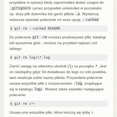
przydatne w sytuacji kiedy zapomniałeś dodać czegoś do
.gitignore
i przez przypadek umieściłeś w poczekalni
np. duży plik dziennika lub garść plików
.a
. Wystarczy
wówczas wywołać polecenie rm wraz opcją
--cached
:
$ git rm --cached README
Do polecenia
git -rm
możesz przekazywać pliki, katalogi
lub wyrażenia glob - możesz na przykład napisać coś
takiego:
$ git rm log/\*.log
Zwróć uwagę na odwrotny ukośnik (
\
) na początku
*
. Jest
on niezbędny gdyż Git dodatkowo do tego co robi powłoka,
sam ewaluuje sobie nazwy plików. Przywołane polecenie
usuwa wszystkie pliki z rozszerzeniem
.log
, znajdujące
się w katalogu
log/
. Możesz także wywołać następujące
polecenie:
$ git rm \*~
Usuwa ona wszystkie pliki, które kończą się tyldą
~
.