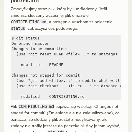
poczekalni
Zmodyfikujmy teraz plik, który był już śledzony. Jeśli
zmienisz śledzony wcześniej plik o nazwie
CONTRIBUTING.md
, a następnie uruchomisz polecenie
status
, zobaczysz coś podobnego:
$ git status

On branch master

Changes to be committed:

  (use "git reset HEAD <file>..." to unstage)

    new file:   README

Changes not staged for commit:

  (use "git add <file>..." to update what will be co
  (use "git checkout -- <file>..." to discard chang
    modified:   CONTRIBUTING.md
Plik
CONTRIBUTING.md
pojawia się w sekcji „Changes not
staged for commit“ (Zmienione ale nie zaktualizowane), co
oznacza, że śledzony plik został zmodyfikowany, ale
zmiany nie trafiły jeszcze do poczekalni. Aby je tam wysłać,