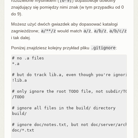
rozdzielone myślnikiem (
[0-9]
) dopasowuje dowolny
znajdujący się pomiędzy nimi znak (w tym przypadku od 0
do 9).
Możesz użyć dwóch gwiazdek aby dopasować katalogi
zagnieżdżone;
a/**/z
would match
a/z
,
a/b/z
,
a/b/c/z
i tak dalej.
Poniżej znajdziesz kolejny przykład pliku
.gitignore
:
# no .a files

*.a

# but do track lib.a, even though you're ignoring .
!lib.a

# only ignore the root TODO file, not subdir/TODO

/TODO

# ignore all files in the build/ directory

build/

# ignore doc/notes.txt, but not doc/server/arch.txt

doc/*.txt
