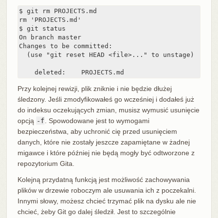
$ git rm PROJECTS.md

rm 'PROJECTS.md'

$ git status

On branch master

Changes to be committed:

  (use "git reset HEAD <file>..." to unstage)

    deleted:    PROJECTS.md
Przy kolejnej rewizji, plik zniknie i nie będzie dłużej
śledzony. Jeśli zmodyfikowałeś go wcześniej i dodałeś już
do indeksu oczekujących zmian, musisz wymusić usunięcie
opcją
-f
. Spowodowane jest to wymogami
bezpieczeństwa, aby uchronić cię przed usunięciem
danych, które nie zostały jeszcze zapamiętane w żadnej
migawce i które później nie będą mogły być odtworzone z
repozytorium Gita.
Kolejną przydatną funkcją jest możliwość zachowywania
plików w drzewie roboczym ale usuwania ich z poczekalni.
Innymi słowy, możesz chcieć trzymać plik na dysku ale nie
chcieć, żeby Git go dalej śledził. Jest to szczególnie