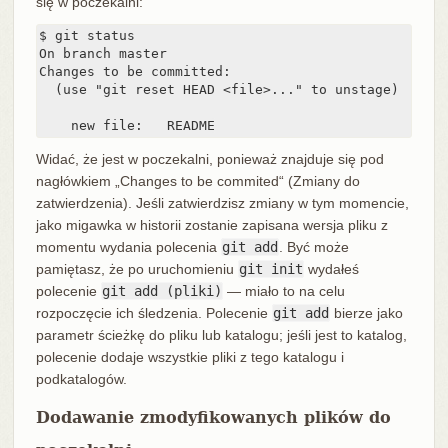
się w poczekalni:
$ git status

On branch master

Changes to be committed:

  (use "git reset HEAD <file>..." to unstage)

    new file:   README
Widać, że jest w poczekalni, ponieważ znajduje się pod
nagłówkiem „Changes to be commited“ (Zmiany do
zatwierdzenia). Jeśli zatwierdzisz zmiany w tym momencie,
jako migawka w historii zostanie zapisana wersja pliku z
momentu wydania polecenia
git add
. Być może
pamiętasz, że po uruchomieniu
git init
wydałeś
polecenie
git add (pliki)
— miało to na celu
rozpoczęcie ich śledzenia. Polecenie
git add
bierze jako
parametr ścieżkę do pliku lub katalogu; jeśli jest to katalog,
polecenie dodaje wszystkie pliki z tego katalogu i
podkatalogów.
Dodawanie zmodyfikowanych plików do