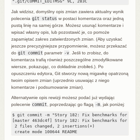
".git/COMMIT_EDITMSG" 9L, 283C
Jak widzisz, domyślny opis zmian zawiera aktualny wynik
polecenia
git status
w postaci komentarza oraz jedną
pustą linię na samej górze. Możesz usunąć komentarze i
wpisać własny opis, lub pozostawić je, co pomoże
zapamiętać zakres zatwierdzonych zmian. (Aby uzyskać
jeszcze precyzyjniejsze przypomnienie, możesz przekazać
do
git commit
parametr
-v
. Jeśli to zrobisz, do
komentarza trafią również poszczególne zmodyfikowane
wiersze, pokazując, co dokładnie zrobiłeś.). Po
opuszczeniu edytora, Git stworzy nową migawkę opatrzoną
twoim opisem zmian (uprzednio usuwając z niego
komentarze i podsumowanie zmian).
Alternatywnie opis rewizji możesz podać już wydając
polecenie
commit
, poprzedzając go flagą
-m
, jak poniżej:
$ git commit -m "Story 182: Fix benchmarks for speed
[master 463dc4f] Story 182: Fix benchmarks for speed
 2 files changed, 2 insertions(+)

 create mode 100644 README