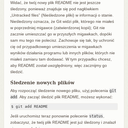
Widać, że twój nowy plik README nie jest jeszcze
śledzony, ponieważ znajduje się pod nagłówkiem
„Untracked files” (Nieśledzone pliki) w informacji o stanie.
Nieśledzony oznacza, że Git widzi plik, którego nie miałeś
w poprzedniej migawce (zatwierdzonej kopii); Git nie
zacznie umieszczać go w przyszłych migawkach, dopóki
sam mu tego nie polecisz. Zachowuje się tak, by uchronić
cię od przypadkowego umieszczenia w migawkach
wyników działania programu lub innych plików, których nie
miałeś zamiaru tam dodawać. W tym przypadku chcesz,
aby README został uwzględniony, więc zacznijmy go
śledzić.
Śledzenie nowych plików
Aby rozpocząć śledzenie nowego pliku, użyj polecenia
git
add
. Aby zacząć śledzić plik README, możesz wykonać:
$ git add README
Jeśli uruchomisz teraz ponownie polecenie
status
,
zobaczysz, że twój plik README jest już śledzony i znalazł