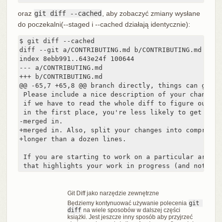
oraz
git diff --cached
, aby zobaczyć zmiany wysłane
do poczekalni(--staged i --cached działają identycznie):
$ git diff --cached

diff --git a/CONTRIBUTING.md b/CONTRIBUTING.md

index 8ebb991..643e24f 100644

--- a/CONTRIBUTING.md

+++ b/CONTRIBUTING.md

@@ -65,7 +65,8 @@ branch directly, things can get me
 Please include a nice description of your changes 
 if we have to read the whole diff to figure out wh
 in the first place, you're less likely to get feed
-merged in.

+merged in. Also, split your changes into comprehen
+longer than a dozen lines.

 If you are starting to work on a particular area, 
 that highlights your work in progress (and note in
Git Diff jako narzędzie zewnętrzne
Będziemy kontynuować używanie polecenia
git 
diff
na wiele sposobów w dalszej części
książki. Jest jeszcze inny sposób aby przyjrzeć