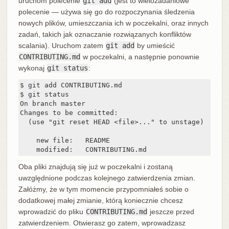
uruchom polecenie
git add
(jest to wielozadaniowe
polecenie — używa się go do rozpoczynania śledzenia
nowych plików, umieszczania ich w poczekalni, oraz innych
zadań, takich jak oznaczanie rozwiązanych konfliktów
scalania). Uruchom zatem
git add
by umieścić
CONTRIBUTING.md
w poczekalni, a następnie ponownie
wykonaj
git status
:
$ git add CONTRIBUTING.md

$ git status

On branch master

Changes to be committed:

  (use "git reset HEAD <file>..." to unstage)

    new file:   README

    modified:   CONTRIBUTING.md
Oba pliki znajdują się już w poczekalni i zostaną
uwzględnione podczas kolejnego zatwierdzenia zmian.
Załóżmy, że w tym momencie przypomniałeś sobie o
dodatkowej małej zmianie, którą koniecznie chcesz
wprowadzić do pliku
CONTRIBUTING.md
jeszcze przed
zatwierdzeniem. Otwierasz go zatem, wprowadzasz