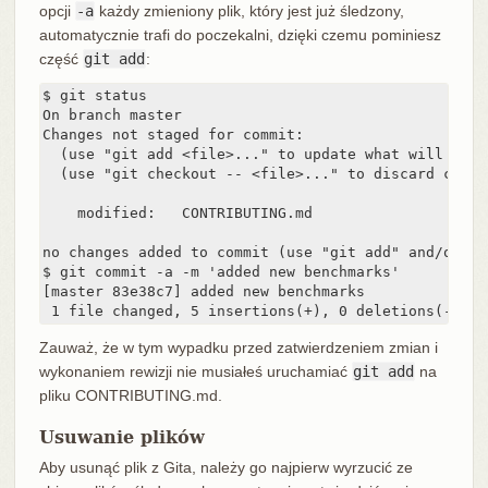
opcji
-a
każdy zmieniony plik, który jest już śledzony,
automatycznie trafi do poczekalni, dzięki czemu pominiesz
część
git add
:
$ git status

On branch master

Changes not staged for commit:

  (use "git add <file>..." to update what will be co
  (use "git checkout -- <file>..." to discard chang
    modified:   CONTRIBUTING.md

no changes added to commit (use "git add" and/or "g
$ git commit -a -m 'added new benchmarks'

[master 83e38c7] added new benchmarks

 1 file changed, 5 insertions(+), 0 deletions(-)
Zauważ, że w tym wypadku przed zatwierdzeniem zmian i
wykonaniem rewizji nie musiałeś uruchamiać
git add
na
pliku CONTRIBUTING.md.
Usuwanie plików
Aby usunąć plik z Gita, należy go najpierw wyrzucić ze