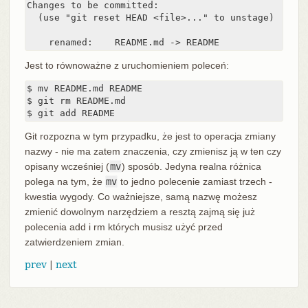
Changes to be committed:

  (use "git reset HEAD <file>..." to unstage)

    renamed:    README.md -> README
Jest to równoważne z uruchomieniem poleceń:
$ mv README.md README

$ git rm README.md

$ git add README
Git rozpozna w tym przypadku, że jest to operacja zmiany
nazwy - nie ma zatem znaczenia, czy zmienisz ją w ten czy
opisany wcześniej (
mv
) sposób. Jedyna realna różnica
polega na tym, że
mv
to jedno polecenie zamiast trzech -
kwestia wygody. Co ważniejsze, samą nazwę możesz
zmienić dowolnym narzędziem a resztą zajmą się już
polecenia add i rm których musisz użyć przed
zatwierdzeniem zmian.
prev
|
next