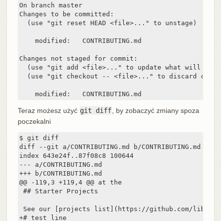
On branch master

Changes to be committed:

  (use "git reset HEAD <file>..." to unstage)

    modified:   CONTRIBUTING.md

Changes not staged for commit:

  (use "git add <file>..." to update what will be co
  (use "git checkout -- <file>..." to discard chang
    modified:   CONTRIBUTING.md
Teraz możesz użyć
git diff
, by zobaczyć zmiany spoza
poczekalni
$ git diff

diff --git a/CONTRIBUTING.md b/CONTRIBUTING.md

index 643e24f..87f08c8 100644

--- a/CONTRIBUTING.md

+++ b/CONTRIBUTING.md

@@ -119,3 +119,4 @@ at the

 ## Starter Projects

 See our [projects list](https://github.com/libgit2
+# test line