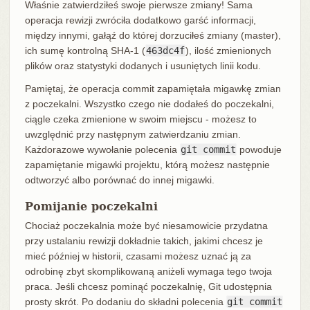
Właśnie zatwierdziłeś swoje pierwsze zmiany! Sama
operacja rewizji zwróciła dodatkowo garść informacji,
między innymi, gałąź do której dorzuciłeś zmiany (master),
ich sumę kontrolną SHA-1 (
463dc4f
), ilość zmienionych
plików oraz statystyki dodanych i usuniętych linii kodu.
Pamiętaj, że operacja commit zapamiętała migawkę zmian
z poczekalni. Wszystko czego nie dodałeś do poczekalni,
ciągle czeka zmienione w swoim miejscu - możesz to
uwzględnić przy następnym zatwierdzaniu zmian.
Każdorazowe wywołanie polecenia
git commit
powoduje
zapamiętanie migawki projektu, którą możesz następnie
odtworzyć albo porównać do innej migawki.
Pomijanie poczekalni
Chociaż poczekalnia może być niesamowicie przydatna
przy ustalaniu rewizji dokładnie takich, jakimi chcesz je
mieć później w historii, czasami możesz uznać ją za
odrobinę zbyt skomplikowaną aniżeli wymaga tego twoja
praca. Jeśli chcesz pominąć poczekalnię, Git udostępnia
prosty skrót. Po dodaniu do składni polecenia
git commit