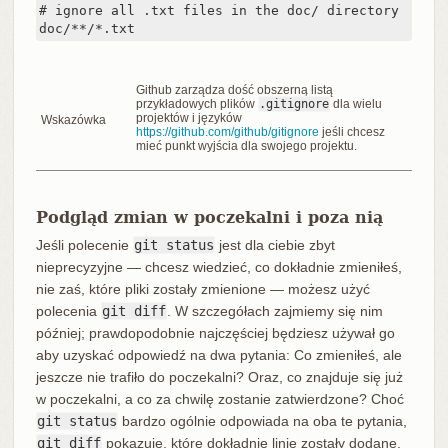
# ignore all .txt files in the doc/ directory

doc/**/*.txt
Github zarządza dość obszerną listą
przykładowych plików
.gitignore
dla wielu
projektów i języków
Wskazówka
https://github.com/github/gitignore
jeśli chcesz
mieć punkt wyjścia dla swojego projektu.
Podgląd zmian w poczekalni i poza nią
Jeśli polecenie
git status
jest dla ciebie zbyt
nieprecyzyjne — chcesz wiedzieć, co dokładnie zmieniłeś,
nie zaś, które pliki zostały zmienione — możesz użyć
polecenia
git diff
. W szczegółach zajmiemy się nim
później; prawdopodobnie najczęściej będziesz używał go
aby uzyskać odpowiedź na dwa pytania: Co zmieniłeś, ale
jeszcze nie trafiło do poczekalni? Oraz, co znajduje się już
w poczekalni, a co za chwilę zostanie zatwierdzone? Choć
git status
bardzo ogólnie odpowiada na oba te pytania,
git diff
pokazuje, które dokładnie linie zostały dodane,