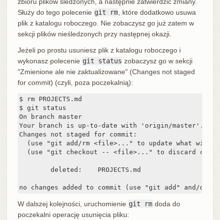
zbioru plików śledzonych, a następnie zatwierdzić zmiany.
Służy do tego polecenie
git rm
, które dodatkowo usuwa
plik z katalogu roboczego. Nie zobaczysz go już zatem w
sekcji plików nieśledzonych przy następnej okazji.
Jeżeli po prostu usuniesz plik z katalogu roboczego i
wykonasz polecenie
git status
zobaczysz go w sekcji
"Zmienione ale nie zaktualizowane" (Changes not staged
for commit) (czyli, poza poczekalnią):
$ rm PROJECTS.md

$ git status

On branch master

Your branch is up-to-date with 'origin/master'.

Changes not staged for commit:

  (use "git add/rm <file>..." to update what will b
  (use "git checkout -- <file>..." to discard chang
        deleted:    PROJECTS.md

no changes added to commit (use "git add" and/or "g
W dalszej kolejności, uruchomienie
git rm
doda do
poczekalni operację usunięcia pliku: