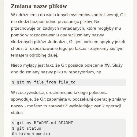
Zmiana nazw plików
W odróżnieniu do wielu innych systemów kontroli wersji, Git
nie śledzi bezpośrednio przesunięć plików. Nie
przechowuje on żadnych metadanych, które mogłyby mu
pomóc w rozpoznawaniu operacji zmiany nazwy
śledzonych plików. Jednakże, Git jest całkiem sprytny jeżeli
chodzi o rozpoznawanie tego po fakcie - zajmiemy się tym
tematem odrobinę dalej.
Nieco mylący jest fakt, że Git posiada polecenie
mv
. Służy
ono do zmiany nazwy pliku w repozytorium, np.
$ git mv file_from file_to
W rzeczywistości, uruchomienie takiego polecenia
spowoduje, że Git zapamięta w poczekalni operację zmiany
nazwy - możesz to sprawdzić wyświetlając wynik operacji
status:
$ git mv README.md README

$ git status

On branch master
