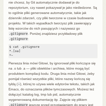
nie chcesz, by Git automatycznie dodawał je do
repozytorium, czy nawet pokazywał je jako nieśledzone. Są
to ogólnie pliki generowane automatycznie, takie jak
dzienniki zdarzeń, czy pliki tworzone w czasie budowania
projektu. W takich wypadkach tworzysz plik zawierający
listę wzorców do nich pasujących i nazywasz go
.gitignore
. Poniżej znajdziesz przykładowy plik
.gitignore
:
$ cat .gitignore

*.[oa]

*~
Pierwsza linia mówi Gitowi, by ignorował pliki kończące się
na .o lub .a — pliki obiektów i archiwa, które mogą być
produktem kompilacji kodu. Druga linia mówi Gitowi, żeby
pomijał również wszystkie pliki, które nazwy kończą się
tyldą (
~
), której to używa wiele edytorów tekstu, takich jak
Emacs, do oznaczania plików tymczasowych. Możesz też
dołączyć katalog log, tmp lub pid, automatycznie
wygenerowaną dokumentację itp. Zajęcie się plikiem
.gitignore
jeszcze przed przystąpieniem do pracy jest