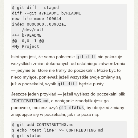
$ git diff --staged

diff --git a/README b/README

new file mode 100644

index 0000000..03902a1

--- /dev/null

+++ b/README

@@ -0,0 +1 @@

+My Project
Istotnym jest, że samo polecenie
git diff
nie pokazuje
wszystkich zmian dokonanych od ostatniego zatwierdzenia
— ­jedynie te, które nie trafiły do poczekalni. Może być to
nieco mylące, ponieważ jeżeli wszystkie twoje zmiany są
już w poczekalni, wynik
git diff
będzie pusty.
Jeszcze jeden przykład — jeżeli wyślesz do poczekalni plik
CONTRIBUTING.md
, a następnie zmodyfikujesz go
ponownie, możesz użyć
git status
, by obejrzeć zmiany
znajdujące się w poczekalni, jak i te poza nią:
$ git add CONTRIBUTING.md

$ echo 'test line' >> CONTRIBUTING.md

$ git status
