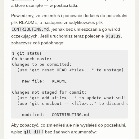
a które usunięte — w postaci łatki.
Powiedzmy, że zmieniłeś i ponownie dodałeś do poczekalni
plik README, a następnie zmodyfikowałeś plik
CONTRIBUTING.md
, jednak bez umieszczania go wśród
oczekujących. Jeśli uruchomisz teraz polecenie
status
,
zobaczysz coś podobnego:
$ git status

On branch master

Changes to be committed:

  (use "git reset HEAD <file>..." to unstage)

    new file:   README

Changes not staged for commit:

  (use "git add <file>..." to update what will be co
  (use "git checkout -- <file>..." to discard chang
    modified:   CONTRIBUTING.md
Aby zobaczyć, co zmieniłeś ale nie wysłałeś do poczekalni,
wpisz
git diff
bez żadnych argumentów: