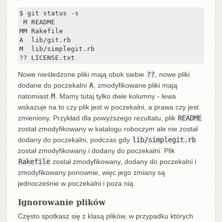
$ git status -s

 M README

MM Rakefile

A  lib/git.rb

M  lib/simplegit.rb

?? LICENSE.txt
Nowe nieśledzone pliki mają obok siebie
??
, nowe pliki
dodane do poczekalni
A
, zmodyfikowane pliki mają
natomiast
M
. Mamy tutaj tylko dwie kolumny - lewa
wskazuje na to czy plik jest w poczekalni, a prawa czy jest
zmieniony. Przykład dla powyższego rezultatu, plik
README
został zmodyfikowany w katalogu roboczym ale nie został
dodany do poczekalni, podczas gdy
lib/simplegit.rb
został zmodyfikowany i dodany do poczekalni. Plik
Rakefile
został zmodyfikowany, dodany do poczekalni i
zmodyfikowany ponownie, więc jego zmiany są
jednocześnie w poczekalni i poza nią.
Ignorowanie plików
Często spotkasz się z klasą plików, w przypadku których