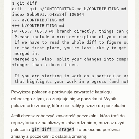
$ git diff

diff --git a/CONTRIBUTING.md b/CONTRIBUTING.md

index 8ebb991..643e24f 100644

--- a/CONTRIBUTING.md

+++ b/CONTRIBUTING.md

@@ -65,7 +65,8 @@ branch directly, things can get me
 Please include a nice description of your changes 
 if we have to read the whole diff to figure out wh
 in the first place, you're less likely to get feed
-merged in.

+merged in. Also, split your changes into comprehen
+longer than a dozen lines.

 If you are starting to work on a particular area, 
 that highlights your work in progress (and note in
Powyższe polecenie porównuje zawartość katalogu
roboczego z tym, co znajduje się w poczekalni. Wynik
pokaże ci te zmiany, które nie trafiły jeszcze do poczekalni.
Jeśli chcesz zobaczyć zawartość poczekalni, która trafi do
repozytorium z najbliższym zatwierdzeniem, możesz użyć
polecenia
git diff --staged
. To polecenie porówna
zmiany z poczekalni z ostatnią zmianą: