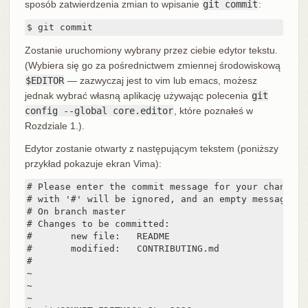
sposób zatwierdzenia zmian to wpisanie
git commit
:
$ git commit
Zostanie uruchomiony wybrany przez ciebie edytor tekstu.
(Wybiera się go za pośrednictwem zmiennej środowiskową
$EDITOR
— zazwyczaj jest to vim lub emacs, możesz
jednak wybrać własną aplikację używając polecenia
git
config --global core.editor
, które poznałeś w
Rozdziale 1.).
Edytor zostanie otwarty z następującym tekstem (poniższy
przykład pokazuje ekran Vima):
# Please enter the commit message for your changes.
# with '#' will be ignored, and an empty message ab
# On branch master

# Changes to be committed:

#	new file:   README

#	modified:   CONTRIBUTING.md

#

~

~

~
