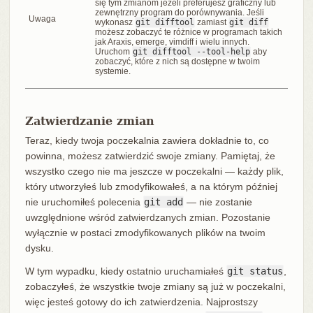
się tym zmianom jeżeli preferujesz graficzny lub
zewnętrzny program do porównywania. Jeśli
Uwaga
wykonasz
git difftool
zamiast
git diff
możesz zobaczyć te różnice w programach takich
jak Araxis, emerge, vimdiff i wielu innych.
Uruchom
git difftool --tool-help
aby
zobaczyć, które z nich są dostępne w twoim
systemie.
Zatwierdzanie zmian
Teraz, kiedy twoja poczekalnia zawiera dokładnie to, co
powinna, możesz zatwierdzić swoje zmiany. Pamiętaj, że
wszystko czego nie ma jeszcze w poczekalni — każdy plik,
który utworzyłeś lub zmodyfikowałeś, a na którym później
nie uruchomiłeś polecenia
git add
— nie zostanie
uwzględnione wśród zatwierdzanych zmian. Pozostanie
wyłącznie w postaci zmodyfikowanych plików na twoim
dysku.
W tym wypadku, kiedy ostatnio uruchamiałeś
git status
,
zobaczyłeś, że wszystkie twoje zmiany są już w poczekalni,
więc jesteś gotowy do ich zatwierdzenia. Najprostszy