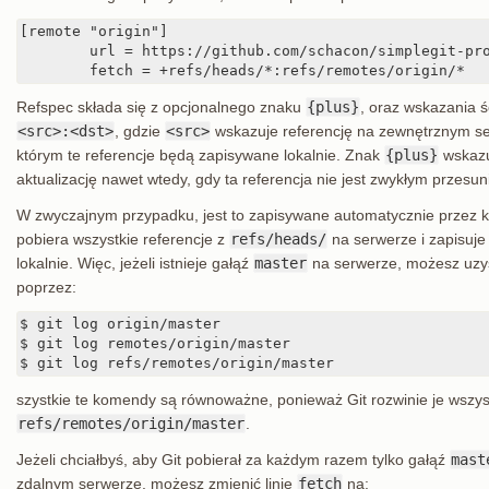
[remote "origin"]

	url = https://github.com/schacon/simplegit-progit

	fetch = +refs/heads/*:refs/remotes/origin/*
Refspec składa się z opcjonalnego znaku
{plus}
, oraz wskazania ś
<src>:<dst>
, gdzie
<src>
wskazuje referencję na zewnętrznym s
którym te referencje będą zapisywane lokalnie. Znak
{plus}
wskazu
aktualizację nawet wtedy, gdy ta referencja nie jest zwykłym przesu
W zwyczajnym przypadku, jest to zapisywane automatycznie prze
pobiera wszystkie referencje z
refs/heads/
na serwerze i zapisuje
lokalnie. Więc, jeżeli istnieje gałąź
master
na serwerze, możesz uzys
poprzez:
$ git log origin/master

$ git log remotes/origin/master

$ git log refs/remotes/origin/master
szystkie te komendy są równoważne, ponieważ Git rozwinie je wszys
refs/remotes/origin/master
.
Jeżeli chciałbyś, aby Git pobierał za każdym razem tylko gałąź
mast
zdalnym serwerze, możesz zmienić linię
fetch
na: