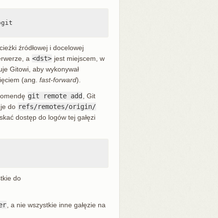
cieżki źródłowej i docelowej
erwerze, a
<dst>
jest miejscem, w
je Gitowi, aby wykonywał
nięciem (ang.
fast-forward
).
z komendę
git remote add
, Git
 je do
refs/remotes/origin/
kać dostęp do logów tej gałęzi
tkie do
er
, a nie wszystkie inne gałęzie na