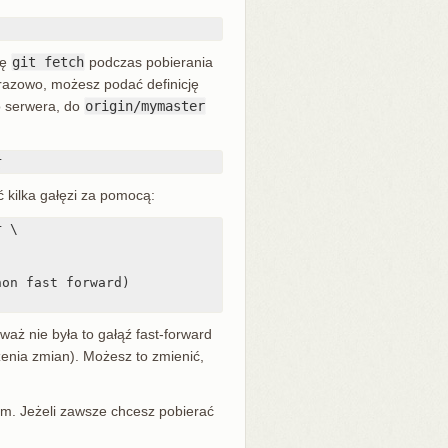
dę
git fetch
podczas pobierania
razowo, możesz podać definicję
 serwera, do
origin/mymaster
r
 kilka gałęzi za pomocą:
 \

on fast forward)

aż nie była to gałąź fast-forward
zenia zmian). Możesz to zmienić,
nym. Jeżeli zawsze chcesz pobierać