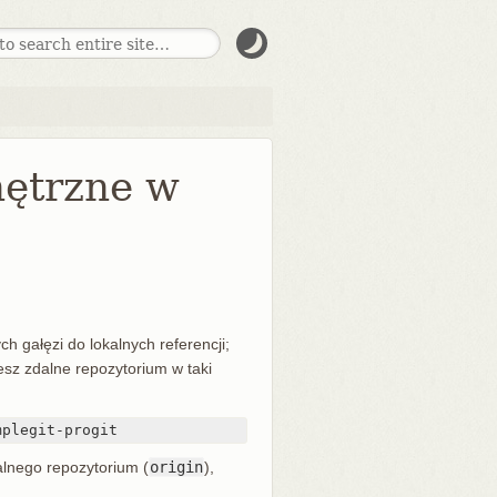
ętrzne w
h gałęzi do lokalnych referencji;
esz zdalne repozytorium w taki
mplegit-progit
alnego repozytorium (
origin
),