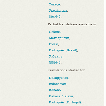
Türkçe
.
Українська
,
简体中文
,
Partial translations available in
Čeština
,
Македонски
,
Polski
,
Português (Brasil)
,
Ўзбекча
,
繁體中文
,
Translations started for
Беларуская
,
Indonesian
,
Italiano
,
Bahasa Melayu
,
Português (Portugal)
.