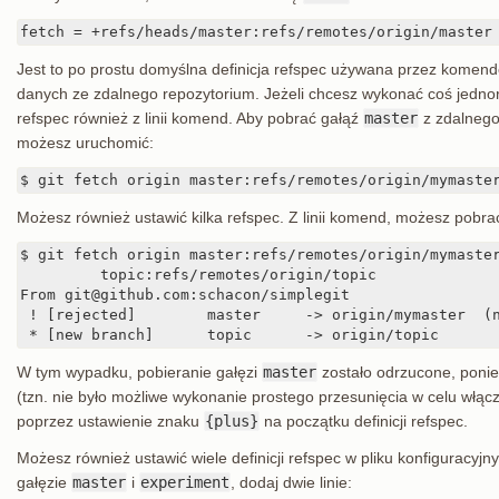
fetch = +refs/heads/master:refs/remotes/origin/master
Jest to po prostu domyślna definicja refspec używana przez komen
danych ze zdalnego repozytorium. Jeżeli chcesz wykonać coś jedno
refspec również z linii komend. Aby pobrać gałąź
master
z zdalnego
możesz uruchomić:
$ git fetch origin master:refs/remotes/origin/mymaste
Możesz również ustawić kilka refspec. Z linii komend, możesz pobrać
$ git fetch origin master:refs/remotes/origin/mymaster
	 topic:refs/remotes/origin/topic

From git@github.com:schacon/simplegit

 ! [rejected]        master     -> origin/mymaster  (n
 * [new branch]      topic      -> origin/topic
W tym wypadku, pobieranie gałęzi
master
zostało odrzucone, poniew
(tzn. nie było możliwe wykonanie prostego przesunięcia w celu włąc
poprzez ustawienie znaku
{plus}
na początku definicji refspec.
Możesz również ustawić wiele definicji refspec w pliku konfiguracyj
gałęzie
master
i
experiment
, dodaj dwie linie: