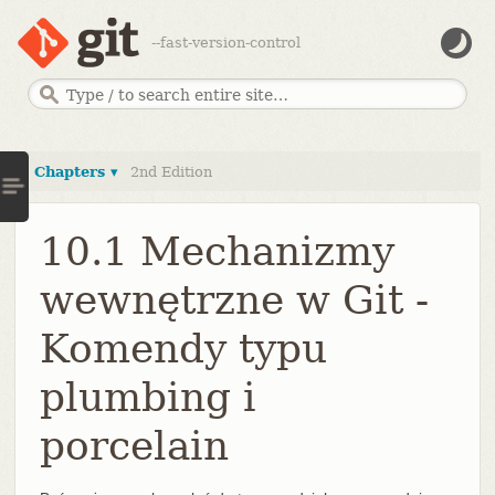
--fast-version-control
Chapters ▾
2nd Edition
10.1 Mechanizmy
wewnętrzne w Git -
Komendy typu
plumbing i
porcelain