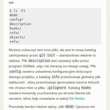
tak:
$ ls -F1

HEAD

config*

description

hooks/

info/

objects/

refs/
Możesz zobaczyć tam inne pliki, ale jest to nowy katalog
zainicjowany przez
git init
– standardowo właśnie to
widzisz. Plik
description
jest używany tylko przez
program GitWeb, więc nie zwracaj na nieego uwagi. Plik
config
zawiera ustawienia konfiguracyjne dotyczące
danego projektu, a katalog
info
przechowuje globalny plik
wykluczeń , który przechowuje ignorowane wzorce których
nie chcesz mieć w pliku
.gitignore
. Katalog
hooks
zawiera komendy uruchamiane po stronie klienta lub
serwera, które były omawiane w sekcji
Git Hooks
.
Pozostały bardzo istotne wpisy: pliki
HEAD
i (jeszcze nie