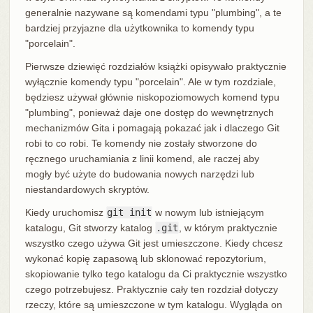
generalnie nazywane są komendami typu "plumbing", a te
bardziej przyjazne dla użytkownika to komendy typu
"porcelain".
Pierwsze dziewięć rozdziałów książki opisywało praktycznie
wyłącznie komendy typu "porcelain". Ale w tym rozdziale,
będziesz używał głównie niskopoziomowych komend typu
"plumbing", ponieważ daje one dostęp do wewnętrznych
mechanizmów Gita i pomagają pokazać jak i dlaczego Git
robi to co robi. Te komendy nie zostały stworzone do
ręcznego uruchamiania z linii komend, ale raczej aby
mogły być użyte do budowania nowych narzędzi lub
niestandardowych skryptów.
Kiedy uruchomisz
git init
w nowym lub istniejącym
katalogu, Git stworzy katalog
.git
, w którym praktycznie
wszystko czego używa Git jest umieszczone. Kiedy chcesz
wykonać kopię zapasową lub sklonować repozytorium,
skopiowanie tylko tego katalogu da Ci praktycznie wszystko
czego potrzebujesz. Praktycznie cały ten rozdział dotyczy
rzeczy, które są umieszczone w tym katalogu. Wygląda on