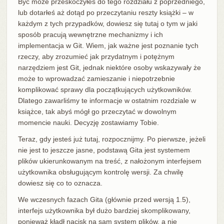
Być może przeskoczyłeś do tego rozdziału z poprzedniego,
lub dotarłeś aż dotąd po przeczytaniu reszty książki – w
każdym z tych przypadków, dowiesz się tutaj o tym w jaki
sposób pracują wewnętrzne mechanizmy i ich
implementacja w Git. Wiem, jak ważne jest poznanie tych
rzeczy, aby zrozumieć jak przydatnym i potężnym
narzędziem jest Git, jednak niektóre osoby wskazywały że
może to wprowadzać zamieszanie i niepotrzebnie
komplikować sprawy dla początkujących użytkowników.
Dlatego zawarliśmy te informacje w ostatnim rozdziale w
książce, tak abyś mógł go przeczytać w dowolnym
momencie nauki. Decyzję zostawiamy Tobie.
Teraz, gdy jesteś już tutaj, rozpocznijmy. Po pierwsze, jeżeli
nie jest to jeszcze jasne, podstawą Gita jest systemem
plików ukierunkowanym na treść, z nałożonym interfejsem
użytkownika obsługującym kontrolę wersji. Za chwilę
dowiesz się co to oznacza.
We wczesnych fazach Gita (głównie przed wersją 1.5),
interfejs użytkownika był dużo bardziej skomplikowany,
ponieważ kładł nacisk na sam system plików, a nie