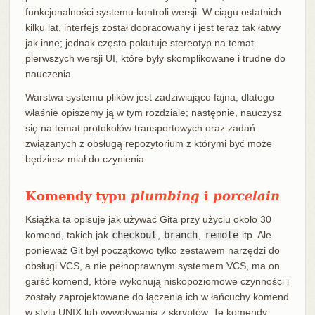
funkcjonalności systemu kontroli wersji. W ciągu ostatnich
kilku lat, interfejs został dopracowany i jest teraz tak łatwy
jak inne; jednak często pokutuje stereotyp na temat
pierwszych wersji UI, które były skomplikowane i trudne do
nauczenia.
Warstwa systemu plików jest zadziwiająco fajna, dlatego
właśnie opiszemy ją w tym rozdziale; następnie, nauczysz
się na temat protokołów transportowych oraz zadań
związanych z obsługą repozytorium z którymi być może
będziesz miał do czynienia.
Komendy typu
plumbing
i
porcelain
Książka ta opisuje jak używać Gita przy użyciu około 30
komend, takich jak
checkout
,
branch
,
remote
itp. Ale
ponieważ Git był początkowo tylko zestawem narzędzi do
obsługi VCS, a nie pełnoprawnym systemem VCS, ma on
garść komend, które wykonują niskopoziomowe czynności i
zostały zaprojektowane do łączenia ich w łańcuchy komend
w stylu UNIX lub wywoływania z skryptów. Te komendy