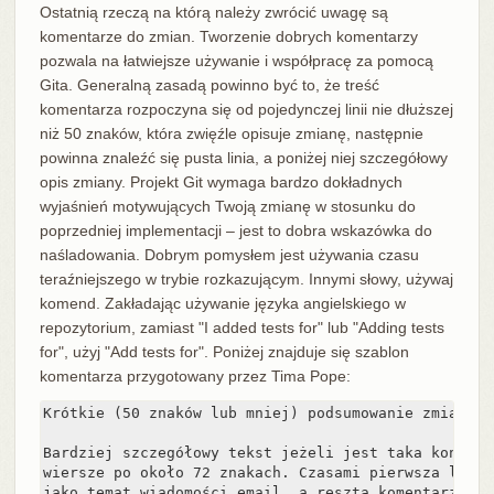
Ostatnią rzeczą na którą należy zwrócić uwagę są
komentarze do zmian. Tworzenie dobrych komentarzy
pozwala na łatwiejsze używanie i współpracę za pomocą
Gita. Generalną zasadą powinno być to, że treść
komentarza rozpoczyna się od pojedynczej linii nie dłuższej
niż 50 znaków, która zwięźle opisuje zmianę, następnie
powinna znaleźć się pusta linia, a poniżej niej szczegółowy
opis zmiany. Projekt Git wymaga bardzo dokładnych
wyjaśnień motywujących Twoją zmianę w stosunku do
poprzedniej implementacji – jest to dobra wskazówka do
naśladowania. Dobrym pomysłem jest używania czasu
teraźniejszego w trybie rozkazującym. Innymi słowy, używaj
komend. Zakładając używanie języka angielskiego w
repozytorium, zamiast "I added tests for" lub "Adding tests
for", użyj "Add tests for". Poniżej znajduje się szablon
komentarza przygotowany przez Tima Pope:
Krótkie (50 znaków lub mniej) podsumowanie zmian.

Bardziej szczegółowy tekst jeżeli jest taka koniecz
wiersze po około 72 znakach. Czasami pierwsza linia
jako temat wiadomości email, a reszta komentarza ja