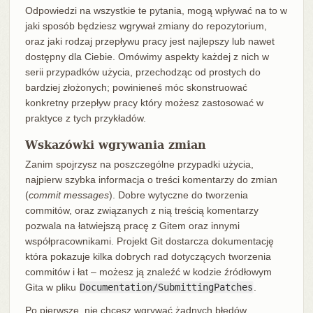
Odpowiedzi na wszystkie te pytania, mogą wpływać na to w
jaki sposób będziesz wgrywał zmiany do repozytorium,
oraz jaki rodzaj przepływu pracy jest najlepszy lub nawet
dostępny dla Ciebie. Omówimy aspekty każdej z nich w
serii przypadków użycia, przechodząc od prostych do
bardziej złożonych; powinieneś móc skonstruować
konkretny przepływ pracy który możesz zastosować w
praktyce z tych przykładów.
Wskazówki wgrywania zmian
Zanim spojrzysz na poszczególne przypadki użycia,
najpierw szybka informacja o treści komentarzy do zmian
(
commit messages
). Dobre wytyczne do tworzenia
commitów, oraz związanych z nią treścią komentarzy
pozwala na łatwiejszą pracę z Gitem oraz innymi
współpracownikami. Projekt Git dostarcza dokumentację
która pokazuje kilka dobrych rad dotyczących tworzenia
commitów i łat – możesz ją znaleźć w kodzie źródłowym
Gita w pliku
Documentation/SubmittingPatches
.
Po pierwsze, nie chcesz wgrywać żadnych błędów