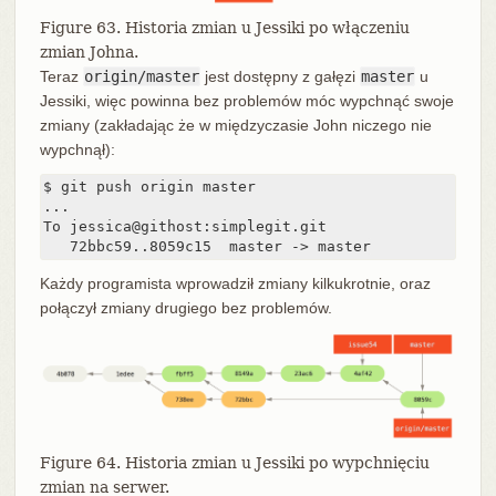
Figure 63. Historia zmian u Jessiki po włączeniu
zmian Johna.
Teraz
origin/master
jest dostępny z gałęzi
master
u
Jessiki, więc powinna bez problemów móc wypchnąć swoje
zmiany (zakładając że w międzyczasie John niczego nie
wypchnął):
$ git push origin master

...

To jessica@githost:simplegit.git

   72bbc59..8059c15  master -> master
Każdy programista wprowadził zmiany kilkukrotnie, oraz
połączył zmiany drugiego bez problemów.
Figure 64. Historia zmian u Jessiki po wypchnięciu
zmian na serwer.