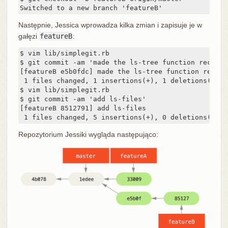
Switched to a new branch 'featureB'
Następnie, Jessica wprowadza kilka zmian i zapisuje je w
gałęzi
featureB
:
$ vim lib/simplegit.rb

$ git commit -am 'made the ls-tree function recursiv
[featureB e5b0fdc] made the ls-tree function recursi
 1 files changed, 1 insertions(+), 1 deletions(-)

$ vim lib/simplegit.rb

$ git commit -am 'add ls-files'

[featureB 8512791] add ls-files

 1 files changed, 5 insertions(+), 0 deletions(-)
Repozytorium Jessiki wygląda następująco: