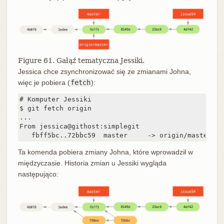
Figure 61. Gałąź tematyczna Jessiki.
Jessica chce zsynchronizować się ze zmianami Johna,
więc je pobiera (
fetch
):
# Komputer Jessiki

$ git fetch origin

...

From jessica@githost:simplegit

   fbff5bc..72bbc59  master     -> origin/master
Ta komenda pobiera zmiany Johna, które wprowadził w
międzyczasie. Historia zmian u Jessiki wygląda
następująco: