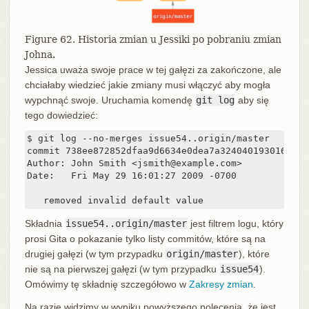
Figure 62. Historia zmian u Jessiki po pobraniu zmian
Johna.
Jessica uważa swoje prace w tej gałęzi za zakończone, ale
chciałaby wiedzieć jakie zmiany musi włączyć aby mogła
wypchnąć swoje. Uruchamia komendę
git log
aby się
tego dowiedzieć:
$ git log --no-merges issue54..origin/master

commit 738ee872852dfaa9d6634e0dea7a324040193016

Author: John Smith <jsmith@example.com>

Date:   Fri May 29 16:01:27 2009 -0700

   removed invalid default value
Składnia
issue54..origin/master
jest filtrem logu, który
prosi Gita o pokazanie tylko listy commitów, które są na
drugiej gałęzi (w tym przypadku
origin/master
), które
nie są na pierwszej gałęzi (w tym przypadku
issue54
).
Omówimy tę składnię szczegółowo w
Zakresy zmian
.
Na razie widzimy w wyniku powyższego polecenia, że jest