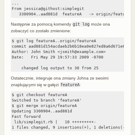
...

From jessica@githost:simplegit

   3300904..aad881d  featureA   -> origin/featureA
Następnie za pomocą komendy
git log
może ona
zobaczyć co zostało zmienione:
$ git log featureA..origin/featureA

commit aad881d154acdaeb2b6b18ea0e827ed8a6d671e6

Author: John Smith <jsmith@example.com>

Date:   Fri May 29 19:57:33 2009 -0700

    changed log output to 30 from 25
Ostatecznie, integruje ona zmiany Johna ze swoimi
znajdującymi się w gałęzi
featureA
:
$ git checkout featureA

Switched to branch 'featureA'

$ git merge origin/featureA

Updating 3300904..aad881d

Fast forward

 lib/simplegit.rb |   10 +++++++++-

1 files changed, 9 insertions(+), 1 deletions(-)