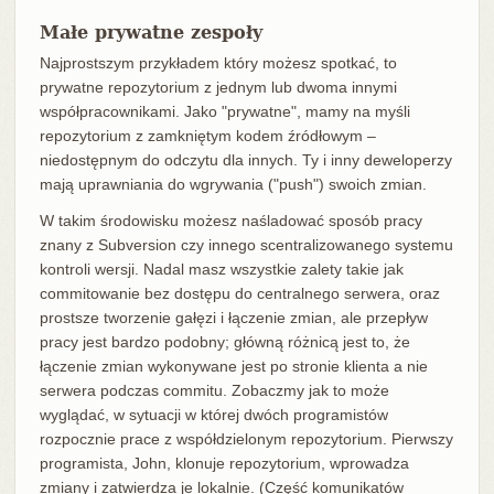
Małe prywatne zespoły
Najprostszym przykładem który możesz spotkać, to
prywatne repozytorium z jednym lub dwoma innymi
współpracownikami. Jako "prywatne", mamy na myśli
repozytorium z zamkniętym kodem źródłowym –
niedostępnym do odczytu dla innych. Ty i inny deweloperzy
mają uprawniania do wgrywania ("push") swoich zmian.
W takim środowisku możesz naśladować sposób pracy
znany z Subversion czy innego scentralizowanego systemu
kontroli wersji. Nadal masz wszystkie zalety takie jak
commitowanie bez dostępu do centralnego serwera, oraz
prostsze tworzenie gałęzi i łączenie zmian, ale przepływ
pracy jest bardzo podobny; główną różnicą jest to, że
łączenie zmian wykonywane jest po stronie klienta a nie
serwera podczas commitu. Zobaczmy jak to może
wyglądać, w sytuacji w której dwóch programistów
rozpocznie prace z współdzielonym repozytorium. Pierwszy
programista, John, klonuje repozytorium, wprowadza
zmiany i zatwierdza je lokalnie. (Część komunikatów