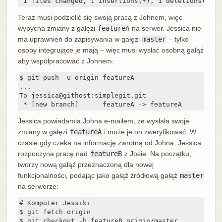
 1 files changed, 1 insertions(+), 1 deletions(-)
Teraz musi podzielić się swoją pracą z Johnem, więc
wypycha zmiany z gałęzi
featureA
na serwer. Jessica nie
ma uprawnień do zapisywania w gałęzi
master
– tylko
osoby integrujące je mają – więc musi wysłać osobną gałąź
aby współpracować z Johnem:
$ git push -u origin featureA

...

To jessica@githost:simplegit.git

 * [new branch]      featureA -> featureA
Jessica powiadamia Johna e-mailem, że wysłała swoje
zmiany w gałęzi
featureA
i może je on zweryfikować. W
czasie gdy czeka na informację zwrotną od Johna, Jessica
rozpoczyna pracę nad
featureB
z Josie. Na początku,
tworzy nową gałąź przeznaczoną dla nowej
funkcjonalności, podając jako gałąź źródłową gałąź
master
na serwerze:
# Komputer Jessiki

$ git fetch origin

$ git checkout -b featureB origin/master
