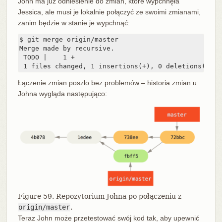
John ma już odniesienie do zmian, które wypchnęła
Jessica, ale musi je lokalnie połączyć ze swoimi zmianami,
zanim będzie w stanie je wypchnąć:
$ git merge origin/master

Merge made by recursive.

 TODO |    1 +

 1 files changed, 1 insertions(+), 0 deletions(-)
Łączenie zmian poszło bez problemów – historia zmian u
Johna wygląda następująco:
Figure 59. Repozytorium Johna po połączeniu z
origin/master
.
Teraz John może przetestować swój kod tak, aby upewnić