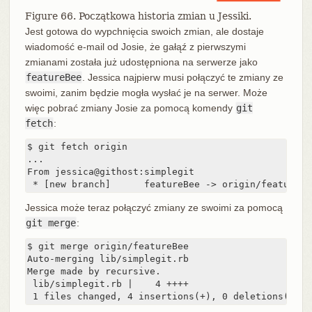
Figure 66. Początkowa historia zmian u Jessiki.
Jest gotowa do wypchnięcia swoich zmian, ale dostaje
wiadomość e-mail od Josie, że gałąź z pierwszymi
zmianami została już udostępniona na serwerze jako
featureBee
. Jessica najpierw musi połączyć te zmiany ze
swoimi, zanim będzie mogła wysłać je na serwer. Może
więc pobrać zmiany Josie za pomocą komendy
git
fetch
:
$ git fetch origin

...

From jessica@githost:simplegit

 * [new branch]      featureBee -> origin/featureBe
Jessica może teraz połączyć zmiany ze swoimi za pomocą
git merge
:
$ git merge origin/featureBee

Auto-merging lib/simplegit.rb

Merge made by recursive.

 lib/simplegit.rb |    4 ++++

 1 files changed, 4 insertions(+), 0 deletions(-)