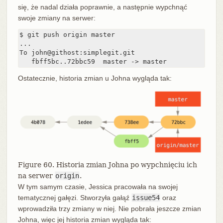
się, że nadal działa poprawnie, a następnie wypchnąć
swoje zmiany na serwer:
$ git push origin master

...

To john@githost:simplegit.git

   fbff5bc..72bbc59  master -> master
Ostatecznie, historia zmian u Johna wygląda tak:
Figure 60. Historia zmian Johna po wypchnięciu ich
na serwer
origin
.
W tym samym czasie, Jessica pracowała na swojej
tematycznej gałęzi. Stworzyła gałąź
issue54
oraz
wprowadziła trzy zmiany w niej. Nie pobrała jeszcze zmian
Johna, więc jej historia zmian wygląda tak: