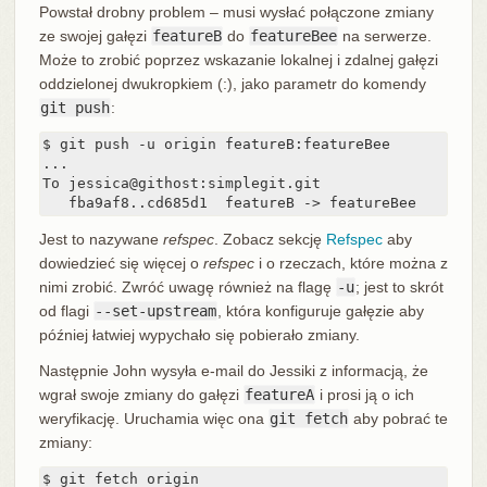
Powstał drobny problem – musi wysłać połączone zmiany
ze swojej gałęzi
featureB
do
featureBee
na serwerze.
Może to zrobić poprzez wskazanie lokalnej i zdalnej gałęzi
oddzielonej dwukropkiem (:), jako parametr do komendy
git push
:
$ git push -u origin featureB:featureBee

...

To jessica@githost:simplegit.git

   fba9af8..cd685d1  featureB -> featureBee
Jest to nazywane
refspec
. Zobacz sekcję
Refspec
aby
dowiedzieć się więcej o
refspec
i o rzeczach, które można z
nimi zrobić. Zwróć uwagę również na flagę
-u
; jest to skrót
od flagi
--set-upstream
, która konfiguruje gałęzie aby
później łatwiej wypychało się pobierało zmiany.
Następnie John wysyła e-mail do Jessiki z informacją, że
wgrał swoje zmiany do gałęzi
featureA
i prosi ją o ich
weryfikację. Uruchamia więc ona
git fetch
aby pobrać te
zmiany:
$ git fetch origin
