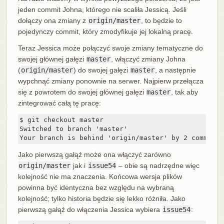
jeden commit Johna, którego nie scaliła Jessicą. Jeśli
dołączy ona zmiany z
origin/master
, to będzie to
pojedynczy commit, który zmodyfikuje jej lokalną pracę.
Teraz Jessica może połączyć swoje zmiany tematyczne do
swojej głównej gałęzi
master
, włączyć zmiany Johna
(
origin/master
) do swojej gałęzi
master
, a następnie
wypchnąć zmiany ponownie na serwer. Najpierw przełącza
się z powrotem do swojej głównej gałęzi
master
, tak aby
zintegrować całą tę pracę:
$ git checkout master

Switched to branch 'master'

Your branch is behind 'origin/master' by 2 commits,
Jako pierwszą gałąź może ona włączyć zarówno
origin/master
jak i
issue54
– obie są nadrzędne więc
kolejność nie ma znaczenia. Końcowa wersja plików
powinna być identyczna bez względu na wybraną
kolejność; tylko historia będzie się lekko różniła. Jako
pierwszą gałąź do włączenia Jessica wybiera
issue54
: