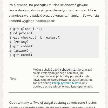
Po pierwsze, na początku musisz sklonować główne
repozytorium, stworzyć gałąź tematyczną dla zmian które
planujesz wprowadzić oraz dokonać tam zmian. Sekwencja
komend wygląda następująco:
$ git clone (url)

$ cd project

$ git checkout -b featureA

# (zmiany)

$ git commit

# (zmiany)

$ git commit
Możesz chcieć użyć
rebase -i
, aby złączyć
swoje zmiany do jednego commita, lub
przeorganizować je, tak aby poprawka była
Note
łatwiejsza do zweryfikowania przez opiekuna -
zobacz sekcję
Przepisywanie historii
, aby
dowiedzieć się więcej o tego typu operacjach.
Kiedy zmiany w Twojej gałęzi zostaną zakończone i jesteś
gotowy do przekazania ich do opiekunów projektu, wejdź