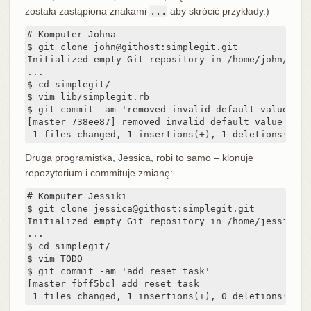
została zastąpiona znakami
...
aby skrócić przykłady.)
# Komputer Johna

$ git clone john@githost:simplegit.git

Initialized empty Git repository in /home/john/simp
...

$ cd simplegit/

$ vim lib/simplegit.rb

$ git commit -am 'removed invalid default value'

[master 738ee87] removed invalid default value

 1 files changed, 1 insertions(+), 1 deletions(-)
Druga programistka, Jessica, robi to samo – klonuje
repozytorium i commituje zmianę:
# Komputer Jessiki

$ git clone jessica@githost:simplegit.git

Initialized empty Git repository in /home/jessica/s
...

$ cd simplegit/

$ vim TODO

$ git commit -am 'add reset task'

[master fbff5bc] add reset task

 1 files changed, 1 insertions(+), 0 deletions(-)