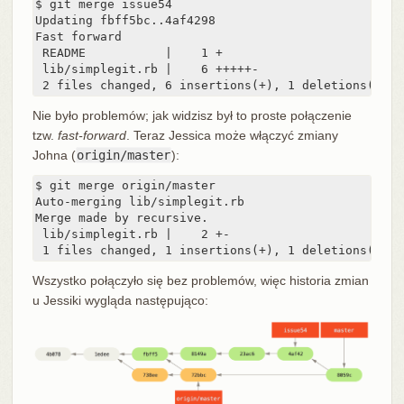
$ git merge issue54

Updating fbff5bc..4af4298

Fast forward

 README           |    1 +

 lib/simplegit.rb |    6 +++++-

 2 files changed, 6 insertions(+), 1 deletions(-)
Nie było problemów; jak widzisz był to proste połączenie
tzw.
fast-forward
. Teraz Jessica może włączyć zmiany
Johna (
origin/master
):
$ git merge origin/master

Auto-merging lib/simplegit.rb

Merge made by recursive.

 lib/simplegit.rb |    2 +-

 1 files changed, 1 insertions(+), 1 deletions(-)
Wszystko połączyło się bez problemów, więc historia zmian
u Jessiki wygląda następująco: