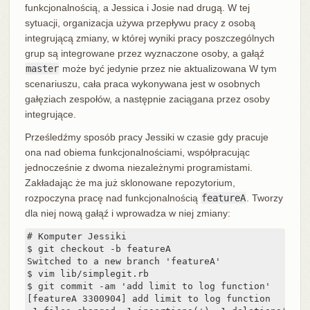
funkcjonalnością, a Jessica i Josie nad drugą. W tej
sytuacji, organizacja używa przepływu pracy z osobą
integrującą zmiany, w której wyniki pracy poszczególnych
grup są integrowane przez wyznaczone osoby, a gałąź
master
może być jedynie przez nie aktualizowana W tym
scenariuszu, cała praca wykonywana jest w osobnych
gałęziach zespołów, a następnie zaciągana przez osoby
integrujące.
Prześledźmy sposób pracy Jessiki w czasie gdy pracuje
ona nad obiema funkcjonalnościami, współpracując
jednocześnie z dwoma niezależnymi programistami.
Zakładając że ma już sklonowane repozytorium,
rozpoczyna pracę nad funkcjonalnością
featureA
. Tworzy
dla niej nową gałąź i wprowadza w niej zmiany:
# Komputer Jessiki

$ git checkout -b featureA

Switched to a new branch 'featureA'

$ vim lib/simplegit.rb

$ git commit -am 'add limit to log function'

[featureA 3300904] add limit to log function
