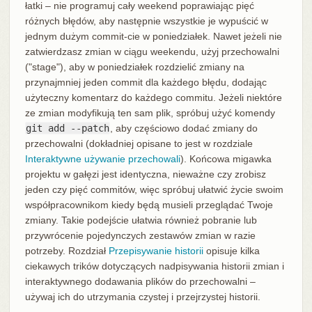
łatki – nie programuj cały weekend poprawiając pięć
różnych błędów, aby następnie wszystkie je wypuścić w
jednym dużym commit-cie w poniedziałek. Nawet jeżeli nie
zatwierdzasz zmian w ciągu weekendu, użyj przechowalni
("stage"), aby w poniedziałek rozdzielić zmiany na
przynajmniej jeden commit dla każdego błędu, dodając
użyteczny komentarz do każdego commitu. Jeżeli niektóre
ze zmian modyfikują ten sam plik, spróbuj użyć komendy
git add --patch
, aby częściowo dodać zmiany do
przechowalni (dokładniej opisane to jest w rozdziale
Interaktywne używanie przechowali
). Końcowa migawka
projektu w gałęzi jest identyczna, nieważne czy zrobisz
jeden czy pięć commitów, więc spróbuj ułatwić życie swoim
współpracownikom kiedy będą musieli przeglądać Twoje
zmiany. Takie podejście ułatwia również pobranie lub
przywrócenie pojedynczych zestawów zmian w razie
potrzeby. Rozdział
Przepisywanie historii
opisuje kilka
ciekawych trików dotyczących nadpisywania historii zmian i
interaktywnego dodawania plików do przechowalni –
używaj ich do utrzymania czystej i przejrzystej historii.