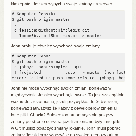
Następnie, Jessica wypycha swoje zmiany na serwer:
# Komputer Jessiki

$ git push origin master

...

To jessica@githost:simplegit.git

   1edee6b..fbff5bc  master -> master
John próbuje również wypchnąć swoje zmiany:
# Komputer Johna

$ git push origin master

To john@githost:simplegit.git

 ! [rejected]        master -> master (non-fast forw
error: failed to push some refs to 'john@githost:si
John nie może wypchnąć swoich zmian, ponieważ w
międzyczasie Jessica wypchnęła swoje. To jest szczególnie
ważne do zrozumienia, jeżeli przywykłeś do Subversion,
ponieważ zauważysz że każdy z deweloperów zmieniał
inne pliki. Chociaż Subversion automatycznie połączy
zmiany po stronie serwera jeżeli zmieniane były inne pliki,
w Git musisz połączyć zmiany lokalnie. John musi pobrać
zmiany Jessiki oraz włączyć je do swojego repozytorium