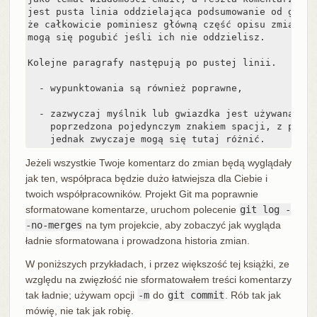
jest pusta linia oddzielająca podsumowanie od główn
że całkowicie pominiesz główną część opisu zmian); 
mogą się pogubić jeśli ich nie oddzielisz.

Kolejne paragrafy następują po pustej linii.

  - wypunktowania są również poprawne,

  - zazwyczaj myślnik lub gwiazdka jest używana do 
    poprzedzona pojedynczym znakiem spacji, z pustą
    jednak zwyczaje mogą się tutaj różnić.
Jeżeli wszystkie Twoje komentarz do zmian będą wyglądały
jak ten, współpraca będzie dużo łatwiejsza dla Ciebie i
twoich współpracowników. Projekt Git ma poprawnie
sformatowane komentarze, uruchom polecenie
git log -
-no-merges
na tym projekcie, aby zobaczyć jak wygląda
ładnie sformatowana i prowadzona historia zmian.
W poniższych przykładach, i przez większość tej książki, ze
względu na zwięzłość nie sformatowałem treści komentarzy
tak ładnie; używam opcji
-m
do
git commit
. Rób tak jak
mówię, nie tak jak robię.