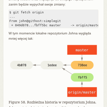
zanim będzie wypychał swoje zmiany:
$ git fetch origin

...

From john@githost:simplegit

 + 049d078...fbff5bc master     -> origin/master
W tym momencie lokalne repozytorium Johna wygląda
mniej więcej tak:
Figure 58. Rozbieżna historia w repozytorium Johna.