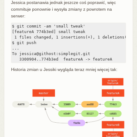
Jessica postanawia jednak jeszcze coś poprawić, więc
commituje ponownie i wysyła zmiany z powrotem na
serwer:
$ git commit -am 'small tweak'

[featureA 774b3ed] small tweak

 1 files changed, 1 insertions(+), 1 deletions(-)

$ git push

...

To jessica@githost:simplegit.git

   3300904..774b3ed  featureA -> featureA
Historia zmian u Jessiki wygląda teraz mniej więcej tak: