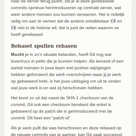
naar de server terug pusht, zal je al deze gerebasede
commits opnieuw herintroduceren op centrale server, wat
weer andere mensen zou kunnen verwarren. Het is redelijk
veilig om aan te nemen dat de andere ontwikkelaar
C4
en
C6
niet in de historie wil, dat is juist de reden waarom ze
heeft gerebased.
Rebaset spullen rebasen
Mocht
je in zo’n situatie belanden, heeft Git nog wat
tovertrucs in petto die je kunnen helpen. Als iemand of een
aantal mensen in jouw team met pushes wijzigingen
hebben geforceerd die werk overschrijven waar jij je werk
op gebaseerd hebt, is het jouw uitdaging om uit te vinden
wat jouw werk is en wat zij herschreven hebben.
Het komt zo uit dat naast de SHA-1 checksum van de
commit, Git ook een checksum berekent die enkel is
gebaseerd op de patch die is geïntroduceerd met de
commit. Dit heet een “patch-id”.
Als je werk pullt die was herschreven en deze rebased op
de nieuwe commits van je partner, kan Git vaak succesvol