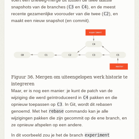
voert een drieweg-merge uit tussen de twee laatste
snapshots van de branches (
C3
en
C4
), en de meest
recente gezamenlijke voorouder van die twee (
C2
), en
maakt een nieuw snapshot (en commit).
Figuur 36. Mergen om uiteengelopen werk historie te
integreren
Maar, er is nog een manier: je kunt de patch van de
wijziging die werd geïntroduceerd in
C4
pakken en die
opnieuw toepassen op
C3
. In Git, wordt dit
rebasen
genoemd. Met het
rebase
commando kan je alle
wijzigingen pakken die zijn gecommit op de ene branch, en
ze opnieuw afspelen op een andere.
In dit voorbeeld zou je het de branch
experiment