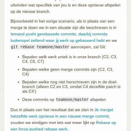
uitvinden wat specifiek van jou is en deze opnieuw afspelen
op de nieuwe branch.
Bijvoorbeeld in het vorige scenario, als in plaats van een
merge te doen we in een situatie zijn die beschreven is in
Iemand pusht gerebasede commits, daarbij commits
buitenspel zettend waar jij werk op gebaseerd hebt
en we
git rebase teamone/master
aanroepen, zal Git:
Bepalen welk werk uniek is in onze branch (C2, C3,
C4, C6, C7)
Bepalen welke geen merge commits zijn (C2, C3,
C4)
Bepalen welke nog niet herschreven zijn in de doel-
branch (alleen C2 en C3, omdat C4 dezelfde patch is
als C4')
Deze commits op
teamone/master
afspelen
Dus in plaats van het resultaat dat we zien in
Je merget
hetzelfde werk opnieuw in een nieuwe merge commit
,
zouden we eindigen met iets wat meer lijkt op
Rebase op
een force-pushed rebase werk.
.