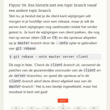
Figuur 39. Een historie met een topic branch vanaf
een andere topic branch
Stel nu, je besluit dat je de client-kant wijzigingen wilt
mergen in je hoofdlijn voor een release, maar je wilt de
server-kant wijzigingen nog vasthouden totdat het verder
getest is. Je kunt de wijzigingen van client pakken, die nog
niet op server zitten (
C8
en
C9
) en die opnieuw afspelen
op je
master
-branch door de
--onto
optie te gebruiken
van
git rebase
:
$ git rebase --onto master server client
Dit zegt in feite,
'Check de
client
-branch uit, verzamel de
patches van de gezamenlijke voorouder van de
client
en
de
server
-branches, en speel die opnieuw af in de
client
-branch alsof deze direct afgeleid was van de
master
-branch.
' Het is een beetje ingewikkeld, maar het
resultaat is best wel gaaf.