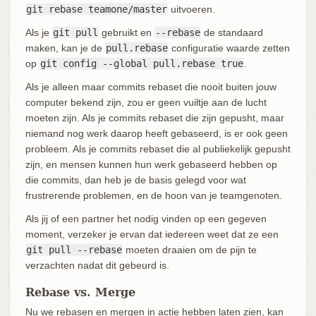
git rebase teamone/master
uitvoeren.
Als je
git pull
gebruikt en
--rebase
de standaard
maken, kan je de
pull.rebase
configuratie waarde zetten
op
git config --global pull.rebase true
.
Als je alleen maar commits rebaset die nooit buiten jouw
computer bekend zijn, zou er geen vuiltje aan de lucht
moeten zijn. Als je commits rebaset die zijn gepusht, maar
niemand nog werk daarop heeft gebaseerd, is er ook geen
probleem. Als je commits rebaset die al publiekelijk gepusht
zijn, en mensen kunnen hun werk gebaseerd hebben op
die commits, dan heb je de basis gelegd voor wat
frustrerende problemen, en de hoon van je teamgenoten.
Als jij of een partner het nodig vinden op een gegeven
moment, verzeker je ervan dat iedereen weet dat ze een
git pull --rebase
moeten draaien om de pijn te
verzachten nadat dit gebeurd is.
Rebase vs. Merge
Nu we rebasen en mergen in actie hebben laten zien, kan