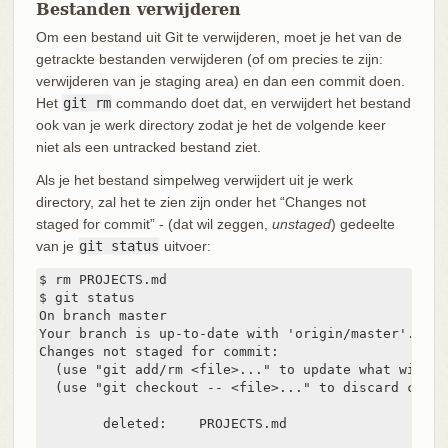
Bestanden verwijderen
Om een bestand uit Git te verwijderen, moet je het van de
getrackte bestanden verwijderen (of om precies te zijn:
verwijderen van je staging area) en dan een commit doen.
Het
git rm
commando doet dat, en verwijdert het bestand
ook van je werk directory zodat je het de volgende keer
niet als een untracked bestand ziet.
Als je het bestand simpelweg verwijdert uit je werk
directory, zal het te zien zijn onder het “Changes not
staged for commit” - (dat wil zeggen,
unstaged
) gedeelte
van je
git status
uitvoer:
$ rm PROJECTS.md

$ git status

On branch master

Your branch is up-to-date with 'origin/master'.

Changes not staged for commit:

  (use "git add/rm <file>..." to update what will b
  (use "git checkout -- <file>..." to discard chang
        deleted:    PROJECTS.md
