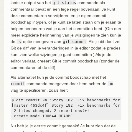
laatste output van het
git status
commando als
commentaar bevat en een lege regel bovenaan. Je kunt
deze commentaren verwijderen en je eigen commit
boodschap intypen, of je kunt ze laten staan om je eraan te
helpen herinneren wat je aan het committen bent. (Om een
meer expliciete herinnering van je wijzigingen te zien kun je
de
-v
optie meegeven aan
git commit
. Als je dit doet zet
Git de diff van je veranderingen in je editor zodat je precies
kunt zien welke wijzingen je gaat committen.) Als je de
editor verlaat, creëert Git je commit boodschap (zonder de
commentaren of de diff).
Als alternatief kun je de commit boodschap met het
commit
commando meegeven door hem achter de
-m
vlag te specificeren, zoals hier:
$ git commit -m "Story 182: Fix benchmarks for speed
[master 463dc4f] Story 182: Fix benchmarks for speed
 2 files changed, 2 insertions(+)

 create mode 100644 README
Nu heb je je eerste commit gemaakt! Je kunt zien dat de