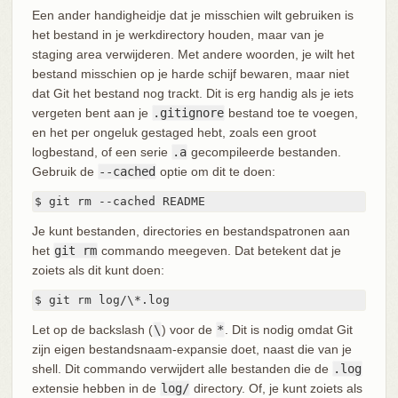
Een ander handigheidje dat je misschien wilt gebruiken is
het bestand in je werkdirectory houden, maar van je
staging area verwijderen. Met andere woorden, je wilt het
bestand misschien op je harde schijf bewaren, maar niet
dat Git het bestand nog trackt. Dit is erg handig als je iets
vergeten bent aan je
.gitignore
bestand toe te voegen,
en het per ongeluk gestaged hebt, zoals een groot
logbestand, of een serie
.a
gecompileerde bestanden.
Gebruik de
--cached
optie om dit te doen:
$ git rm --cached README
Je kunt bestanden, directories en bestandspatronen aan
het
git rm
commando meegeven. Dat betekent dat je
zoiets als dit kunt doen:
$ git rm log/\*.log
Let op de backslash (
\
) voor de
*
. Dit is nodig omdat Git
zijn eigen bestandsnaam-expansie doet, naast die van je
shell. Dit commando verwijdert alle bestanden die de
.log
extensie hebben in de
log/
directory. Of, je kunt zoiets als