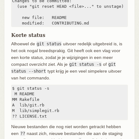
Changes to be committed:

  (use "git reset HEAD <file>..." to unstage)

    new file:   README

    modified:   CONTRIBUTING.md
Korte status
Alhoewel de
git status
uitvoer redelijk uitgebreid is, is
het ook nogal breedsprakig. Git heeft ook een vlag voor
een korte status, zodat je je wijzigingen in een meer
compact overzicht ziet. Als je
git status -s
of
git
status --short
typt krijg je een veel simpelere uitvoer
van het commando.
$ git status -s

 M README

MM Rakefile

A  lib/git.rb

M  lib/simplegit.rb

?? LICENSE.txt
Nieuwe bestanden die nog niet worden getrackt hebben
een
??
naast zich, nieuwe bestanden die aan de staging