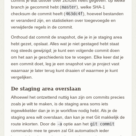
commit je wat uitvoer over zichzelf heeft gegeven: op welke
branch je gecommit hebt (
master
), welke SHA-1
checksum de commit heeft (
463dc4f
), hoeveel bestanden
er veranderd zijn, en statistieken over toegevoegde en
verwijderde regels in de commit.
Onthoud dat commit de snapshot, die je in je staging area
hebt gezet, opslaat. Alles wat je niet gestaged hebt staat
nog steeds gewijzigd; je kunt een volgende commit doen
om het aan je geschiedenis toe te voegen. Elke keer dat je
een commit doet, leg je een snapshot van je project vast
waarnaar je later terug kunt draaien of waarmee je kunt
vergelijken.
De staging area overslaan
Alhoewel het ontzettend nuttig kan zijn om commits precies
zoals je wilt te maken, is de staging area soms iets
ingewikkelder dan je in je workflow nodig hebt. Als je de
staging area wilt overslaan, dan kan je met Git makkelijk de
route inkorten. Door de
-a
optie aan het
git commit
commando mee te geven zal Git automatisch ieder