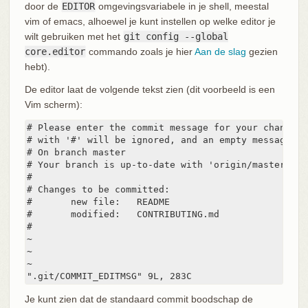
door de
EDITOR
omgevingsvariabele in je shell, meestal
vim of emacs, alhoewel je kunt instellen op welke editor je
wilt gebruiken met het
git config --global
core.editor
commando zoals je hier
Aan de slag
gezien
hebt).
De editor laat de volgende tekst zien (dit voorbeeld is een
Vim scherm):
# Please enter the commit message for your changes.
# with '#' will be ignored, and an empty message ab
# On branch master

# Your branch is up-to-date with 'origin/master'.

#

# Changes to be committed:

#	new file:   README

#	modified:   CONTRIBUTING.md

#

~

~

~

".git/COMMIT_EDITMSG" 9L, 283C
Je kunt zien dat de standaard commit boodschap de