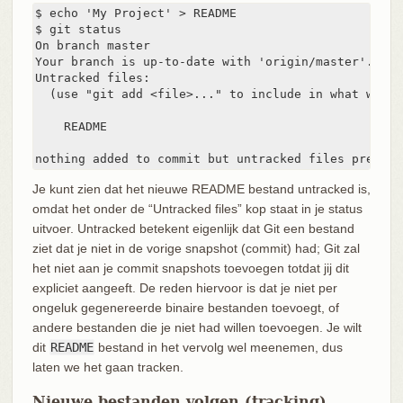
$ echo 'My Project' > README

$ git status

On branch master

Your branch is up-to-date with 'origin/master'.

Untracked files:

  (use "git add <file>..." to include in what will 
    README

nothing added to commit but untracked files present
Je kunt zien dat het nieuwe README bestand untracked is,
omdat het onder de “Untracked files” kop staat in je status
uitvoer. Untracked betekent eigenlijk dat Git een bestand
ziet dat je niet in de vorige snapshot (commit) had; Git zal
het niet aan je commit snapshots toevoegen totdat jij dit
expliciet aangeeft. De reden hiervoor is dat je niet per
ongeluk gegenereerde binaire bestanden toevoegt, of
andere bestanden die je niet had willen toevoegen. Je wilt
dit
README
bestand in het vervolg wel meenemen, dus
laten we het gaan tracken.
Nieuwe bestanden volgen (tracking)