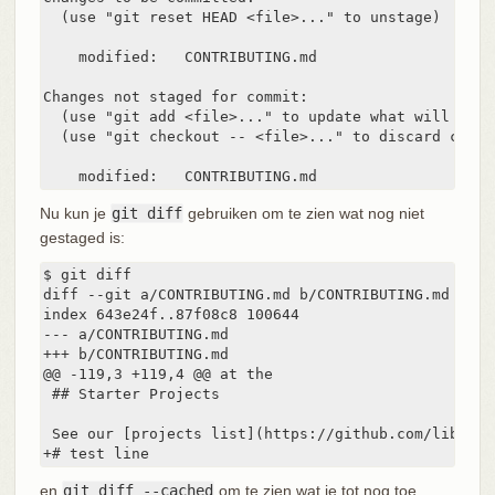
  (use "git reset HEAD <file>..." to unstage)

    modified:   CONTRIBUTING.md

Changes not staged for commit:

  (use "git add <file>..." to update what will be co
  (use "git checkout -- <file>..." to discard chang
    modified:   CONTRIBUTING.md
Nu kun je
git diff
gebruiken om te zien wat nog niet
gestaged is:
$ git diff

diff --git a/CONTRIBUTING.md b/CONTRIBUTING.md

index 643e24f..87f08c8 100644

--- a/CONTRIBUTING.md

+++ b/CONTRIBUTING.md

@@ -119,3 +119,4 @@ at the

 ## Starter Projects

 See our [projects list](https://github.com/libgit2
+# test line
en
git diff --cached
om te zien wat je tot nog toe