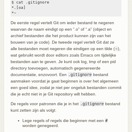
$ cat .gitignore

*.[oa]

*~
De eerste regel vertelt Git om ieder bestand te negeren
waarvan de naam eindigt op een “.o” of “.a” (object en
archief bestanden die het product kunnen zijn van het
bouwen van je code). De tweede regel vertelt Git dat ze
alle bestanden moet negeren die eindigen op een tilde (
~
),
wat gebruikt wordt door editors zoals Emacs om tijdelijke
bestanden aan te geven. Je kunt ook log, tmp of een pid
directory toevoegen, automatisch gegenereerde
documentatie, enzovoort. Een
.gitignore
bestand
aanmaken voordat je gaat beginnen is over het algemeen
een goed idee, zodat je niet per ongeluk bestanden commit
die je echt niet in je Git repository wilt hebben.
De regels voor patronen die je in het
.gitignore
bestand
kunt zetten zijn als volgt:
Lege regels of regels die beginnen met een
#
worden genegeerd.