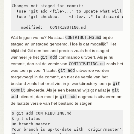
Changes not staged for commit:

  (use "git add <file>..." to update what will be co
  (use "git checkout -- <file>..." to discard chang
    modified:   CONTRIBUTING.md
Wat krijgen we nu? Nu staat
CONTRIBUTING.md
bij de
staged
en
unstaged genoemd. Hoe is dat mogelijk? Het
blijkt dat Git een bestand precies zoals het is staged
wanneer je het
git add
commando uitvoert. Als je nu
commit, dan zal de versie van
CONTRIBUTING.md
zoals het
was toen je voor 't laatst
git add
uitvoerde worden
toegevoegd in de commit, en niet de versie van het
bestand zoals het eruit ziet in je werkdirectory toen je
git
commit
uitvoerde. Als je een bestand wijzigt nadat je
git
add
uitvoert, dan moet je
git add
nogmaals uitvoeren om
de laatste versie van het bestand te stagen:
$ git add CONTRIBUTING.md

$ git status

On branch master

Your branch is up-to-date with 'origin/master'.
