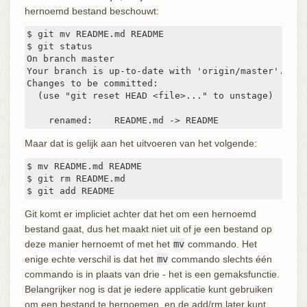
hernoemd bestand beschouwt:
$ git mv README.md README

$ git status

On branch master

Your branch is up-to-date with 'origin/master'.

Changes to be committed:

  (use "git reset HEAD <file>..." to unstage)

    renamed:    README.md -> README
Maar dat is gelijk aan het uitvoeren van het volgende:
$ mv README.md README

$ git rm README.md

$ git add README
Git komt er impliciet achter dat het om een hernoemd
bestand gaat, dus het maakt niet uit of je een bestand op
deze manier hernoemt of met het
mv
commando. Het
enige echte verschil is dat het
mv
commando slechts één
commando is in plaats van drie - het is een gemaksfunctie.
Belangrijker nog is dat je iedere applicatie kunt gebruiken
om een bestand te hernoemen, en de add/rm later kunt