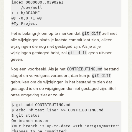
index 0000000..03902a1

--- /dev/null

+++ b/README

@@ -0,0 +1 @@

+My Project
Het is belangrijk om op te merken dat
git diff
zelf niet
alle wijzigingen sinds je laatste commit laat zien, alleen
wijzigingen die nog niet gestaged zijn. Als je al je
wijzigingen gestaged hebt, zal
git diff
geen uitvoer
geven.
Nog een voorbeeld. Als je het
CONTRIBUTING.md
bestand
staget en vervolgens verandert, dan kun je
git diff
gebruiken om de wijzigingen in het bestand te zien dat
gestaged is en de wijzigingen die niet gestaged zijn. Stel
onze omgeving ziet er zo uit:
$ git add CONTRIBUTING.md

$ echo '# test line' >> CONTRIBUTING.md

$ git status

On branch master

Your branch is up-to-date with 'origin/master'.

Changes to be committed:
