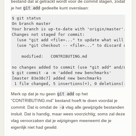
bestand dat al getrackt wordt voor de commit stagen, zodat
je het
git add
gedeelte kunt overslaan:
$ git status

On branch master

Your branch is up-to-date with 'origin/master'.

Changes not staged for commit:

  (use "git add <file>..." to update what will be co
  (use "git checkout -- <file>..." to discard chang
    modified:   CONTRIBUTING.md

no changes added to commit (use "git add" and/or "g
$ git commit -a -m 'added new benchmarks'

[master 83e38c7] added new benchmarks

 1 file changed, 5 insertions(+), 0 deletions(-)
Merk op dat je nu geen
git add
op het
“CONTRIBUTING.md” bestand hoeft te doen voordat je
commit. Dat is omdat de
-a
vlag alle gewijzigde bestanden
insluit. Dat is handig, maar wees voorzichtig; soms zal deze
vlag veroorzaken dat je wijzigingen meeneemt die je
eigenlijk niet had gewild.