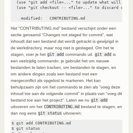
  (use "git add <file>..." to update what will be co
  (use "git checkout -- <file>..." to discard chang
    modified:   CONTRIBUTING.md
Het "CONTRIBUTING.md" bestand verschijnt onder een
sectie genaamd “Changes not staged for commit”, wat
inhoudt dat een bestand dat wordt getrackt is gewijzigd in
de werkdirectory, maar nog niet is gestaged. Om het te
stagen, voer je het
git add
commando uit.
git add
is
een veelzijdig commando: je gebruikt het om nieuwe
bestanden te laten tracken, om bestanden te stagen, en
om andere dingen zoals een bestand met een
mergeconflict als opgelost te markeren. Het kan
behulpzaam zijn om het commando te zien als “voeg deze
inhoud toe aan de volgende commit” in plaats van “voeg dit
bestand toe aan het project”. Laten we nu
git add
uitvoeren om het
CONTRIBUTING.md
bestand te stagen, en
dan nog eens
git status
uitvoeren:
$ git add CONTRIBUTING.md

$ git status
