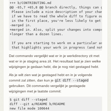
+++ b/CONTRIBUTING.md

@@ -65,7 +65,8 @@ branch directly, things can get me
 Please include a nice description of your changes 
 if we have to read the whole diff to figure out wh
 in the first place, you're less likely to get feed
-merged in.

+merged in. Also, split your changes into comprehen
+longer than a dozen lines.

 If you are starting to work on a particular area, 
 that highlights your work in progress (and note in
Dat commando vergelijkt wat er in je werkdirectory zit met
wat er in je staging area zit. Het resultaat laat je zien welke
wijzigingen je gedaan hebt, die je nog niet gestaged hebt.
Als je wilt zien wat je gestaged hebt en in je volgende
commit zal zitten, dan kun je
git diff --staged
gebruiken. Dit commando vergelijkt je gestagede
wijzigingen met je laatste commit:
$ git diff --staged

diff --git a/README b/README

new file mode 100644
