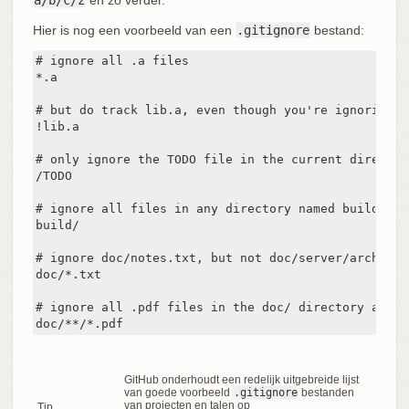
a/b/c/z
en zo verder.
Hier is nog een voorbeeld van een
.gitignore
bestand:
# ignore all .a files

*.a

# but do track lib.a, even though you're ignoring .
!lib.a

# only ignore the TODO file in the current director
/TODO

# ignore all files in any directory named build

build/

# ignore doc/notes.txt, but not doc/server/arch.txt

doc/*.txt

# ignore all .pdf files in the doc/ directory and a
doc/**/*.pdf
GitHub onderhoudt een redelijk uitgebreide lijst
van goede voorbeeld
.gitignore
bestanden
van projecten en talen op
Tip