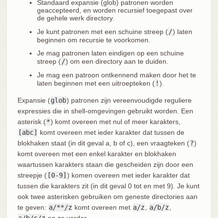
Standaard expansie (glob) patronen worden
geaccepteerd, en worden recursief toegepast over
de gehele werk directory.
Je kunt patronen met een schuine streep (
/
) laten
beginnen om recursie te voorkomen.
Je mag patronen laten eindigen op een schuine
streep (
/
) om een directory aan te duiden.
Je mag een patroon ontkennend maken door het te
laten beginnen met een uitroepteken (
!
).
Expansie (
glob
) patronen zijn vereenvoudigde reguliere
expressies die in shell-omgevingen gebruikt worden. Een
asterisk (
*
) komt overeen met nul of meer karakters,
[abc]
komt overeen met ieder karakter dat tussen de
blokhaken staat (in dit geval a, b of c), een vraagteken (
?
)
komt overeen met een enkel karakter en blokhaken
waartussen karakters staan die gescheiden zijn door een
streepje (
[0-9]
) komen overeen met ieder karakter dat
tussen die karakters zit (in dit geval 0 tot en met 9). Je kunt
ook twee asterisken gebruiken om geneste directories aan
te geven:
a/**/z
komt overeen met
a/z
,
a/b/z
,