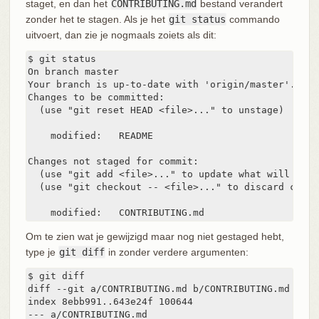
staget, en dan het
CONTRIBUTING.md
bestand verandert
zonder het te stagen. Als je het
git status
commando
uitvoert, dan zie je nogmaals zoiets als dit:
$ git status

On branch master

Your branch is up-to-date with 'origin/master'.

Changes to be committed:

  (use "git reset HEAD <file>..." to unstage)

    modified:   README

Changes not staged for commit:

  (use "git add <file>..." to update what will be co
  (use "git checkout -- <file>..." to discard chang
    modified:   CONTRIBUTING.md
Om te zien wat je gewijzigd maar nog niet gestaged hebt,
type je
git diff
in zonder verdere argumenten:
$ git diff

diff --git a/CONTRIBUTING.md b/CONTRIBUTING.md

index 8ebb991..643e24f 100644

--- a/CONTRIBUTING.md
