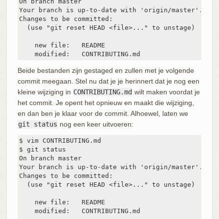
On branch master

Your branch is up-to-date with 'origin/master'.

Changes to be committed:

  (use "git reset HEAD <file>..." to unstage)

    new file:   README

    modified:   CONTRIBUTING.md
Beide bestanden zijn gestaged en zullen met je volgende
commit meegaan. Stel nu dat je je herinnert dat je nog een
kleine wijziging in
CONTRIBUTING.md
wilt maken voordat je
het commit. Je opent het opnieuw en maakt die wijziging,
en dan ben je klaar voor de commit. Alhoewel, laten we
git status
nog een keer uitvoeren:
$ vim CONTRIBUTING.md

$ git status

On branch master

Your branch is up-to-date with 'origin/master'.

Changes to be committed:

  (use "git reset HEAD <file>..." to unstage)

    new file:   README

    modified:   CONTRIBUTING.md
