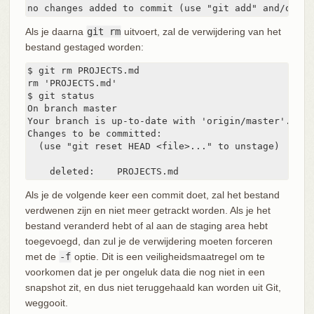
no changes added to commit (use "git add" and/or "g
Als je daarna
git rm
uitvoert, zal de verwijdering van het
bestand gestaged worden:
$ git rm PROJECTS.md

rm 'PROJECTS.md'

$ git status

On branch master

Your branch is up-to-date with 'origin/master'.

Changes to be committed:

  (use "git reset HEAD <file>..." to unstage)

    deleted:    PROJECTS.md
Als je de volgende keer een commit doet, zal het bestand
verdwenen zijn en niet meer getrackt worden. Als je het
bestand veranderd hebt of al aan de staging area hebt
toegevoegd, dan zul je de verwijdering moeten forceren
met de
-f
optie. Dit is een veiligheidsmaatregel om te
voorkomen dat je per ongeluk data die nog niet in een
snapshot zit, en dus niet teruggehaald kan worden uit Git,
weggooit.