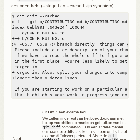
gestaged hebt (--staged en --cached zijn synoniem):
$ git diff --cached

diff --git a/CONTRIBUTING.md b/CONTRIBUTING.md

index 8ebb991..643e24f 100644

--- a/CONTRIBUTING.md

+++ b/CONTRIBUTING.md

@@ -65,7 +65,8 @@ branch directly, things can get me
 Please include a nice description of your changes 
 if we have to read the whole diff to figure out wh
 in the first place, you're less likely to get feed
-merged in.

+merged in. Also, split your changes into comprehen
+longer than a dozen lines.

 If you are starting to work on a particular area, 
 that highlights your work in progress (and note in
Git Diff in een externe tool
We zullen in de rest van het boek doorgaan met
het op verschillende manieren gebruiken van het
git diff
commando. Er is een andere manier
om naar deze diffs te kijken als je een grafische of
externe diff viewer prefereert. Als je de
git 
Noot