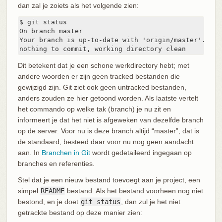
dan zal je zoiets als het volgende zien:
$ git status

On branch master

Your branch is up-to-date with 'origin/master'.

nothing to commit, working directory clean
Dit betekent dat je een schone werkdirectory hebt; met
andere woorden er zijn geen tracked bestanden die
gewijzigd zijn. Git ziet ook geen untracked bestanden,
anders zouden ze hier getoond worden. Als laatste vertelt
het commando op welke tak (branch) je nu zit en
informeert je dat het niet is afgeweken van dezelfde branch
op de server. Voor nu is deze branch altijd “master”, dat is
de standaard; besteed daar voor nu nog geen aandacht
aan. In
Branchen in Git
wordt gedetaileerd ingegaan op
branches en referenties.
Stel dat je een nieuw bestand toevoegt aan je project, een
simpel
README
bestand. Als het bestand voorheen nog niet
bestond, en je doet
git status
, dan zul je het niet
getrackte bestand op deze manier zien: