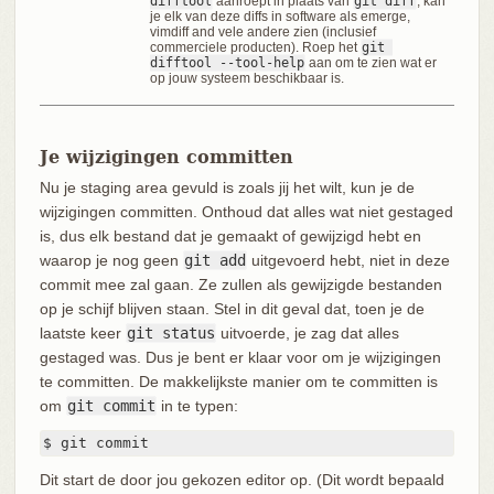
difftool
aanroept in plaats van
git diff
, kan
je elk van deze diffs in software als emerge,
vimdiff and vele andere zien (inclusief
commerciele producten). Roep het
git 
difftool --tool-help
aan om te zien wat er
op jouw systeem beschikbaar is.
Je wijzigingen committen
Nu je staging area gevuld is zoals jij het wilt, kun je de
wijzigingen committen. Onthoud dat alles wat niet gestaged
is, dus elk bestand dat je gemaakt of gewijzigd hebt en
waarop je nog geen
git add
uitgevoerd hebt, niet in deze
commit mee zal gaan. Ze zullen als gewijzigde bestanden
op je schijf blijven staan. Stel in dit geval dat, toen je de
laatste keer
git status
uitvoerde, je zag dat alles
gestaged was. Dus je bent er klaar voor om je wijzigingen
te committen. De makkelijkste manier om te committen is
om
git commit
in te typen:
$ git commit
Dit start de door jou gekozen editor op. (Dit wordt bepaald