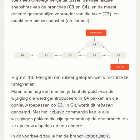
voert een drieweg-merge uit tussen de twee laatste
snapshots van de branches (
C3
en
C4
), en de meest
recente gezamenlijke voorouder van die twee (
C2
), en
maakt een nieuw snapshot (en commit).
Figuur 36. Mergen om uiteengelopen werk historie te
integreren
Maar, er is nog een manier: je kunt de patch van de
wijziging die werd geïntroduceerd in
C4
pakken en die
opnieuw toepassen op
C3
. In Git, wordt dit
rebasen
genoemd. Met het
rebase
commando kan je alle
wijzigingen pakken die zijn gecommit op de ene branch, en
ze opnieuw afspelen op een andere.
In dit voorbeeld zou je het de branch
experiment