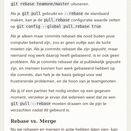
git rebase teamone/master
uitvoeren.
Als je
git pull
gebruikt en
--rebase
de standaard
maken, kan je de
pull.rebase
configuratie waarde zetten
op
git config --global pull.rebase true
.
Als je alleen maar commits rebaset die nooit buiten jouw
computer bekend zijn, zou er geen vuiltje aan de lucht
moeten zijn. Als je commits rebaset die zijn gepusht, maar
niemand nog werk daarop heeft gebaseerd, is er ook geen
probleem. Als je commits rebaset die al publiekelijk gepusht
zijn, en mensen kunnen hun werk gebaseerd hebben op
die commits, dan heb je de basis gelegd voor wat
frustrerende problemen, en de hoon van je teamgenoten.
Als jij of een partner het nodig vinden op een gegeven
moment, verzeker je ervan dat iedereen weet dat ze een
git pull --rebase
moeten draaien om de pijn te
verzachten nadat dit gebeurd is.
Rebase vs. Merge
Nu we rebasen en mergen in actie hebben laten zien, kan