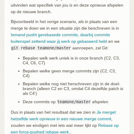
uitvinden wat specifiek van jou is en deze opnieuw afspelen
op de nieuwe branch.
Bijvoorbeeld in het vorige scenario, als in plaats van een
merge te doen we in een situatie zijn die beschreven is in
Iemand pusht gerebasede commits, daarbij commits
buitenspel zettend waar jij werk op gebaseerd hebt
en we
git rebase teamone/master
aanroepen, zal Git:
Bepalen welk werk uniek is in onze branch (C2, C3,
C4, C6, C7)
Bepalen welke geen merge commits zijn (C2, C3,
C4)
Bepalen welke nog niet herschreven zijn in de doel-
branch (alleen C2 en C3, omdat C4 dezelfde patch is
als C4')
Deze commits op
teamone/master
afspelen
Dus in plaats van het resultaat dat we zien in
Je merget
hetzelfde werk opnieuw in een nieuwe merge commit
,
zouden we eindigen met iets wat meer lijkt op
Rebase op
een force-pushed rebase werk.
.