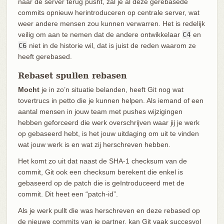
naar de server terug pusht, zal je al deze gerebasede
commits opnieuw herintroduceren op centrale server, wat
weer andere mensen zou kunnen verwarren. Het is redelijk
veilig om aan te nemen dat de andere ontwikkelaar
C4
en
C6
niet in de historie wil, dat is juist de reden waarom ze
heeft gerebased.
Rebaset spullen rebasen
Mocht
je in zo’n situatie belanden, heeft Git nog wat
tovertrucs in petto die je kunnen helpen. Als iemand of een
aantal mensen in jouw team met pushes wijzigingen
hebben geforceerd die werk overschrijven waar jij je werk
op gebaseerd hebt, is het jouw uitdaging om uit te vinden
wat jouw werk is en wat zij herschreven hebben.
Het komt zo uit dat naast de SHA-1 checksum van de
commit, Git ook een checksum berekent die enkel is
gebaseerd op de patch die is geïntroduceerd met de
commit. Dit heet een “patch-id”.
Als je werk pullt die was herschreven en deze rebased op
de nieuwe commits van je partner, kan Git vaak succesvol