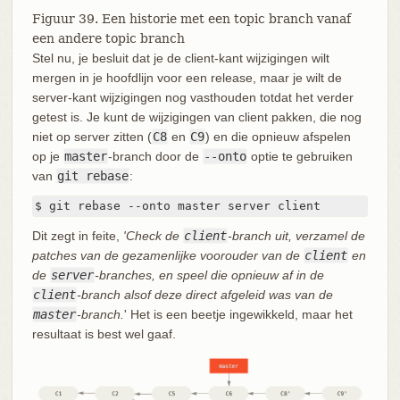
Figuur 39. Een historie met een topic branch vanaf
een andere topic branch
Stel nu, je besluit dat je de client-kant wijzigingen wilt
mergen in je hoofdlijn voor een release, maar je wilt de
server-kant wijzigingen nog vasthouden totdat het verder
getest is. Je kunt de wijzigingen van client pakken, die nog
niet op server zitten (
C8
en
C9
) en die opnieuw afspelen
op je
master
-branch door de
--onto
optie te gebruiken
van
git rebase
:
$ git rebase --onto master server client
Dit zegt in feite,
'Check de
client
-branch uit, verzamel de
patches van de gezamenlijke voorouder van de
client
en
de
server
-branches, en speel die opnieuw af in de
client
-branch alsof deze direct afgeleid was van de
master
-branch.
' Het is een beetje ingewikkeld, maar het
resultaat is best wel gaaf.