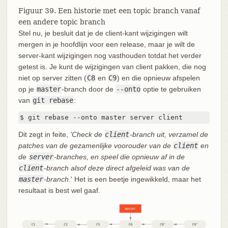
Figuur 39. Een historie met een topic branch vanaf
een andere topic branch
Stel nu, je besluit dat je de client-kant wijzigingen wilt
mergen in je hoofdlijn voor een release, maar je wilt de
server-kant wijzigingen nog vasthouden totdat het verder
getest is. Je kunt de wijzigingen van client pakken, die nog
niet op server zitten (
C8
en
C9
) en die opnieuw afspelen
op je
master
-branch door de
--onto
optie te gebruiken
van
git rebase
:
$ git rebase --onto master server client
Dit zegt in feite,
'Check de
client
-branch uit, verzamel de
patches van de gezamenlijke voorouder van de
client
en
de
server
-branches, en speel die opnieuw af in de
client
-branch alsof deze direct afgeleid was van de
master
-branch.
' Het is een beetje ingewikkeld, maar het
resultaat is best wel gaaf.