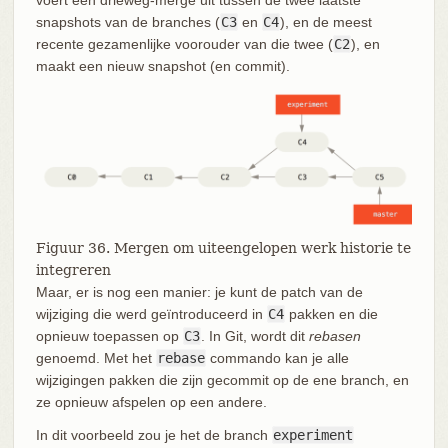
voert een drieweg-merge uit tussen de twee laatste
snapshots van de branches (
C3
en
C4
), en de meest
recente gezamenlijke voorouder van die twee (
C2
), en
maakt een nieuw snapshot (en commit).
Figuur 36. Mergen om uiteengelopen werk historie te
integreren
Maar, er is nog een manier: je kunt de patch van de
wijziging die werd geïntroduceerd in
C4
pakken en die
opnieuw toepassen op
C3
. In Git, wordt dit
rebasen
genoemd. Met het
rebase
commando kan je alle
wijzigingen pakken die zijn gecommit op de ene branch, en
ze opnieuw afspelen op een andere.
In dit voorbeeld zou je het de branch
experiment