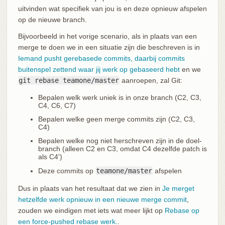
uitvinden wat specifiek van jou is en deze opnieuw afspelen
op de nieuwe branch.
Bijvoorbeeld in het vorige scenario, als in plaats van een
merge te doen we in een situatie zijn die beschreven is in
Iemand pusht gerebasede commits, daarbij commits
buitenspel zettend waar jij werk op gebaseerd hebt
en we
git rebase teamone/master
aanroepen, zal Git:
Bepalen welk werk uniek is in onze branch (C2, C3,
C4, C6, C7)
Bepalen welke geen merge commits zijn (C2, C3,
C4)
Bepalen welke nog niet herschreven zijn in de doel-
branch (alleen C2 en C3, omdat C4 dezelfde patch is
als C4')
Deze commits op
teamone/master
afspelen
Dus in plaats van het resultaat dat we zien in
Je merget
hetzelfde werk opnieuw in een nieuwe merge commit
,
zouden we eindigen met iets wat meer lijkt op
Rebase op
een force-pushed rebase werk.
.