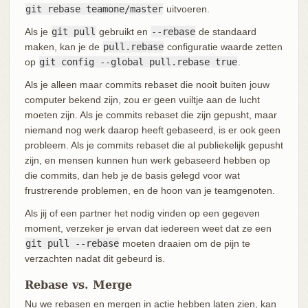
git rebase teamone/master
uitvoeren.
Als je
git pull
gebruikt en
--rebase
de standaard
maken, kan je de
pull.rebase
configuratie waarde zetten
op
git config --global pull.rebase true
.
Als je alleen maar commits rebaset die nooit buiten jouw
computer bekend zijn, zou er geen vuiltje aan de lucht
moeten zijn. Als je commits rebaset die zijn gepusht, maar
niemand nog werk daarop heeft gebaseerd, is er ook geen
probleem. Als je commits rebaset die al publiekelijk gepusht
zijn, en mensen kunnen hun werk gebaseerd hebben op
die commits, dan heb je de basis gelegd voor wat
frustrerende problemen, en de hoon van je teamgenoten.
Als jij of een partner het nodig vinden op een gegeven
moment, verzeker je ervan dat iedereen weet dat ze een
git pull --rebase
moeten draaien om de pijn te
verzachten nadat dit gebeurd is.
Rebase vs. Merge
Nu we rebasen en mergen in actie hebben laten zien, kan