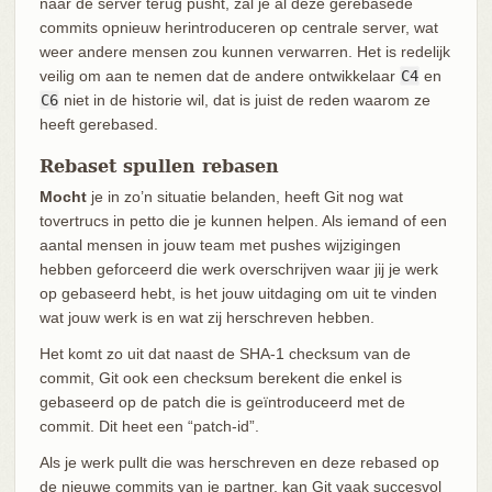
naar de server terug pusht, zal je al deze gerebasede
commits opnieuw herintroduceren op centrale server, wat
weer andere mensen zou kunnen verwarren. Het is redelijk
veilig om aan te nemen dat de andere ontwikkelaar
C4
en
C6
niet in de historie wil, dat is juist de reden waarom ze
heeft gerebased.
Rebaset spullen rebasen
Mocht
je in zo’n situatie belanden, heeft Git nog wat
tovertrucs in petto die je kunnen helpen. Als iemand of een
aantal mensen in jouw team met pushes wijzigingen
hebben geforceerd die werk overschrijven waar jij je werk
op gebaseerd hebt, is het jouw uitdaging om uit te vinden
wat jouw werk is en wat zij herschreven hebben.
Het komt zo uit dat naast de SHA-1 checksum van de
commit, Git ook een checksum berekent die enkel is
gebaseerd op de patch die is geïntroduceerd met de
commit. Dit heet een “patch-id”.
Als je werk pullt die was herschreven en deze rebased op
de nieuwe commits van je partner, kan Git vaak succesvol