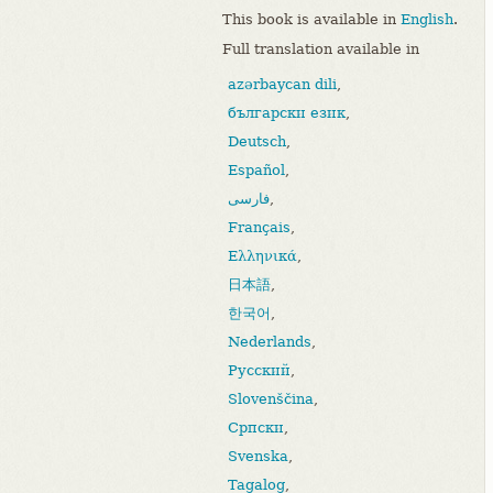
This book is available in
English
.
Full translation available in
azərbaycan dili
,
български език
,
Deutsch
,
Español
,
فارسی
,
Français
,
Ελληνικά
,
日本語
,
한국어
,
Nederlands
,
Русский
,
Slovenščina
,
Српски
,
Svenska
,
Tagalog
,