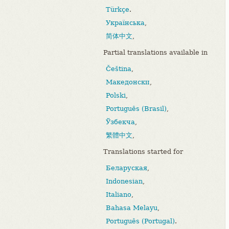
Türkçe
.
Українська
,
简体中文
,
Partial translations available in
Čeština
,
Македонски
,
Polski
,
Português (Brasil)
,
Ўзбекча
,
繁體中文
,
Translations started for
Беларуская
,
Indonesian
,
Italiano
,
Bahasa Melayu
,
Português (Portugal)
.