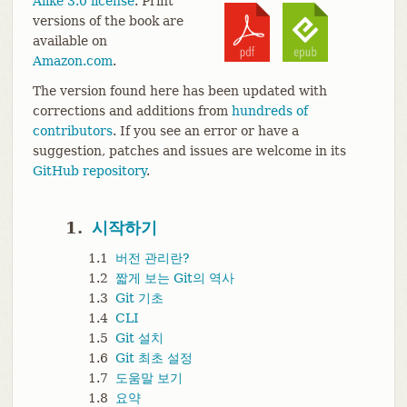
Alike 3.0 license
. Print
versions of the book are
available on
Amazon.com
.
The version found here has been updated with
corrections and additions from
hundreds of
contributors
. If you see an error or have a
suggestion, patches and issues are welcome in its
GitHub repository
.
1.
시작하기
1.1
버전 관리란?
1.2
짧게 보는 Git의 역사
1.3
Git 기초
1.4
CLI
1.5
Git 설치
1.6
Git 최초 설정
1.7
도움말 보기
1.8
요약