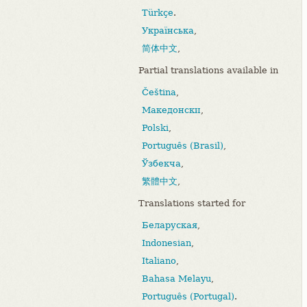
Türkçe
.
Українська
,
简体中文
,
Partial translations available in
Čeština
,
Македонски
,
Polski
,
Português (Brasil)
,
Ўзбекча
,
繁體中文
,
Translations started for
Беларуская
,
Indonesian
,
Italiano
,
Bahasa Melayu
,
Português (Portugal)
.