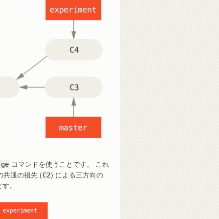
rge
コマンドを使うことです。 これ
の共通の祖先 (
C2
) による三方向の
ます。