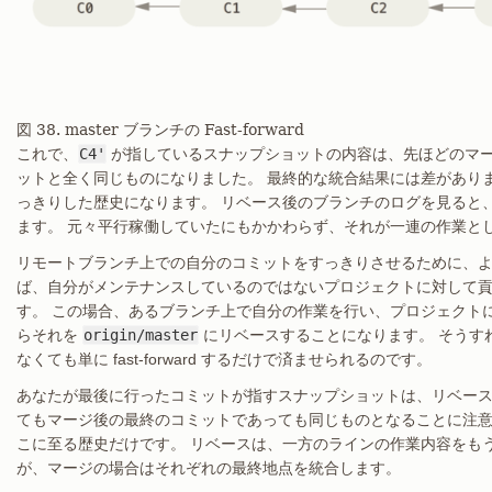
図 38. master ブランチの Fast-forward
これで、
C4'
が指しているスナップショットの内容は、先ほどのマ
ットと全く同じものになりました。 最終的な統合結果には差があり
っきりした歴史になります。 リベース後のブランチのログを見ると
ます。 元々平行稼働していたにもかかわらず、それが一連の作業と
リモートブランチ上での自分のコミットをすっきりさせるために、よ
ば、自分がメンテナンスしているのではないプロジェクトに対して
す。 この場合、あるブランチ上で自分の作業を行い、プロジェクト
らそれを
origin/master
にリベースすることになります。 そうす
なくても単に fast-forward するだけで済ませられるのです。
あなたが最後に行ったコミットが指すスナップショットは、リベー
てもマージ後の最終のコミットであっても同じものとなることに注意
こに至る歴史だけです。 リベースは、一方のラインの作業内容をも
が、マージの場合はそれぞれの最終地点を統合します。