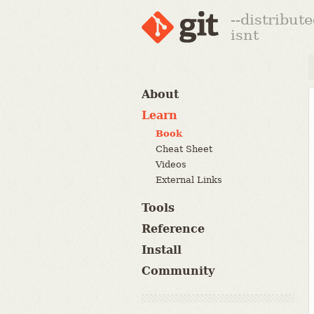
--distribut
isnt
About
Learn
Book
Cheat Sheet
Videos
External Links
Tools
Reference
Install
Community