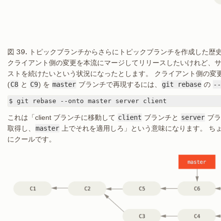
図 39. トピックブランチからさらにトピックブランチを作成した歴
クライアント側の変更を本流にマージしてリリースしたいけれど、
ストを続けたいという状況になったとします。 クライアント側の変
(
C8
と
C9
) を
master
ブランチで再現するには、
git rebase
の
--
$ git rebase --onto master server client
これは「client ブランチに移動して
client
ブランチと
server
ブラ
取得し、
master
上でそれを適用しろ」という意味になります。 ち
にクールです。