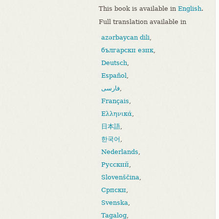
This book is available in
English
.
Full translation available in
azərbaycan dili
,
български език
,
Deutsch
,
Español
,
فارسی
,
Français
,
Ελληνικά
,
日本語
,
한국어
,
Nederlands
,
Русский
,
Slovenščina
,
Српски
,
Svenska
,
Tagalog
,