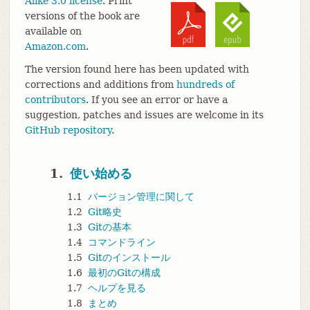
Alike 3.0 license
. Print
versions of the book are
available on
Amazon.com
.
The version found here has been updated with
corrections and additions from
hundreds of
contributors
. If you see an error or have a
suggestion, patches and issues are welcome in its
GitHub repository
.
1.
使い始める
1.1
バージョン管理に関して
1.2
Git略史
1.3
Gitの基本
1.4
コマンドライン
1.5
Gitのインストール
1.6
最初のGitの構成
1.7
ヘルプを見る
1.8
まとめ