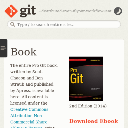
--distributed-even-if-your-workflow-isnt
Book
The entire Pro Git book,
written by Scott
Chacon and Ben
Straub and published
by Apress, is available
here. All content is
licensed under the
2nd Edition (2014)
Creative Commons
Attribution Non
Download Ebook
Commercial Share