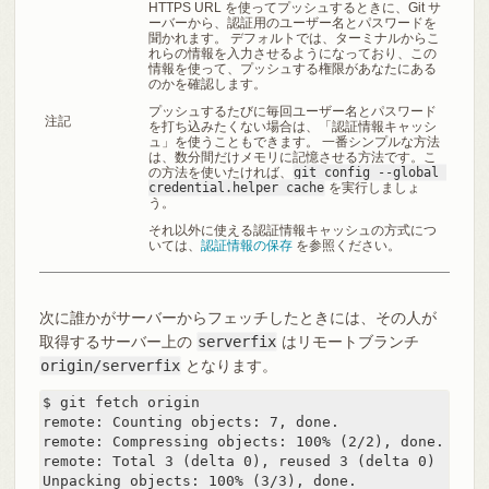
HTTPS URL を使ってプッシュするときに、Git サ
ーバーから、認証用のユーザー名とパスワードを
聞かれます。 デフォルトでは、ターミナルからこ
れらの情報を入力させるようになっており、この
情報を使って、プッシュする権限があなたにある
のかを確認します。
プッシュするたびに毎回ユーザー名とパスワード
注記
を打ち込みたくない場合は、「認証情報キャッシ
ュ」を使うこともできます。 一番シンプルな方法
は、数分間だけメモリに記憶させる方法です。こ
の方法を使いたければ、
git config --global 
credential.helper cache
を実行しましょ
う。
それ以外に使える認証情報キャッシュの方式につ
いては、
認証情報の保存
を参照ください。
次に誰かがサーバーからフェッチしたときには、その人が
取得するサーバー上の
serverfix
はリモートブランチ
origin/serverfix
となります。
$ git fetch origin

remote: Counting objects: 7, done.

remote: Compressing objects: 100% (2/2), done.

remote: Total 3 (delta 0), reused 3 (delta 0)

Unpacking objects: 100% (3/3), done.
