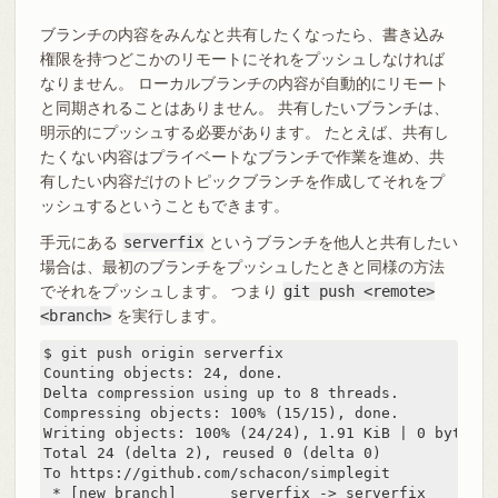
ブランチの内容をみんなと共有したくなったら、書き込み
権限を持つどこかのリモートにそれをプッシュしなければ
なりません。 ローカルブランチの内容が自動的にリモート
と同期されることはありません。 共有したいブランチは、
明示的にプッシュする必要があります。 たとえば、共有し
たくない内容はプライベートなブランチで作業を進め、共
有したい内容だけのトピックブランチを作成してそれをプ
ッシュするということもできます。
手元にある
serverfix
というブランチを他人と共有したい
場合は、最初のブランチをプッシュしたときと同様の方法
でそれをプッシュします。 つまり
git push <remote>
<branch>
を実行します。
$ git push origin serverfix

Counting objects: 24, done.

Delta compression using up to 8 threads.

Compressing objects: 100% (15/15), done.

Writing objects: 100% (24/24), 1.91 KiB | 0 bytes/s,
Total 24 (delta 2), reused 0 (delta 0)

To https://github.com/schacon/simplegit

 * [new branch]      serverfix -> serverfix