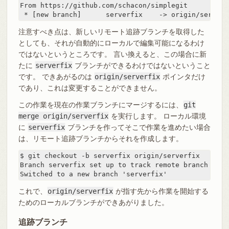
From https://github.com/schacon/simplegit

 * [new branch]      serverfix    -> origin/serverf
注意すべき点は、新しいリモート追跡ブランチを取得した
としても、それが自動的にローカルで編集可能になるわけ
ではないというところです。 言い換えると、この場合に新
たに
serverfix
ブランチができるわけではないということ
です。 できあがるのは
origin/serverfix
ポインタだけ
であり、これは変更することができません。
この作業を現在の作業ブランチにマージするには、
git
merge origin/serverfix
を実行します。 ローカル環境
に
serverfix
ブランチを作ってそこで作業を進めたい場合
は、リモート追跡ブランチからそれを作成します。
$ git checkout -b serverfix origin/serverfix

Branch serverfix set up to track remote branch serv
Switched to a new branch 'serverfix'
これで、
origin/serverfix
が指す先から作業を開始する
ためのローカルブランチができあがりました。
追跡ブランチ