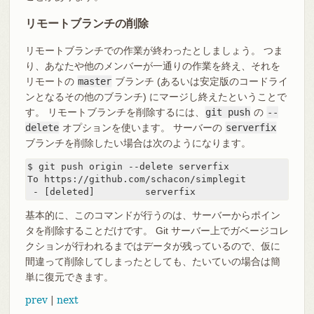
リモートブランチの削除
リモートブランチでの作業が終わったとしましょう。 つま
り、あなたや他のメンバーが一通りの作業を終え、それを
リモートの
master
ブランチ (あるいは安定版のコードライ
ンとなるその他のブランチ) にマージし終えたということで
す。 リモートブランチを削除するには、
git push
の
--
delete
オプションを使います。 サーバーの
serverfix
ブランチを削除したい場合は次のようになります。
$ git push origin --delete serverfix

To https://github.com/schacon/simplegit

 - [deleted]         serverfix
基本的に、このコマンドが行うのは、サーバーからポイン
タを削除することだけです。 Git サーバー上でガベージコレ
クションが行われるまではデータが残っているので、仮に
間違って削除してしまったとしても、たいていの場合は簡
単に復元できます。
prev
|
next