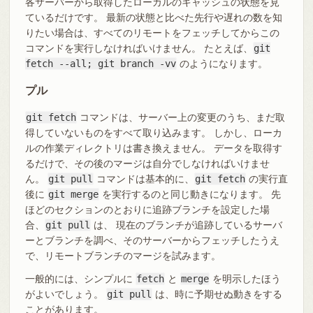
各サーバーから取得したローカルのキャッシュの状態を見
ているだけです。 最新の状態と比べた先行や遅れの数を知
りたい場合は、すべてのリモートをフェッチしてからこの
コマンドを実行しなければいけません。 たとえば、
git
fetch --all; git branch -vv
のようになります。
プル
git fetch
コマンドは、サーバー上の変更のうち、まだ取
得していないものをすべて取り込みます。 しかし、ローカ
ルの作業ディレクトリは書き換えません。 データを取得す
るだけで、その後のマージは自分でしなければいけませ
ん。
git pull
コマンドは基本的に、
git fetch
の実行直
後に
git merge
を実行するのと同じ動きになります。 先
ほどのセクションのとおりに追跡ブランチを設定した場
合、
git pull
は、 現在のブランチが追跡しているサーバ
ーとブランチを調べ、そのサーバーからフェッチしたうえ
で、リモートブランチのマージを試みます。
一般的には、シンプルに
fetch
と
merge
を明示したほう
がよいでしょう。
git pull
は、時に予期せぬ動きをする
ことがあります。