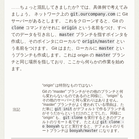
……ちょっと混乱してきましたか? では、具体例で考えてみ
ましょう。 ネットワーク上の
git.ourcompany.com
に Git
サーバーがあるとします。 これをクローンすると、Git の
clone
コマンドがそれに
origin
という名前をつけ、すべ
てのデータを引き出し、
master
ブランチを指すポインタを
作成し、そのポインタにローカルで
origin/master
とい
う名前をつけます。 Git はまた、ローカルに
master
とい
うブランチも作成します。これは origin の
master
ブラン
チと同じ場所を指しており、ここから何らかの作業を始め
ます。
“origin” は特別なものではない
Git の “master” ブランチがその他のブランチと何
ら変わらないものであるのと同様に、 “origin” も
その他のサーバーと何ら変わりはありません。
“master” ブランチがよく使われている理由は、た
だ単に
git init
がデフォルトで作るブランチ名
注記
がそうだからというだけのことでした。 同様に
“origin” も、
git clone
を実行するときのデフォ
ルトのリモート名です。 たとえば
git clone -
o booyah
などと実行すると、デフォルトのリモ
ートブランチは
booyah/master
になります。