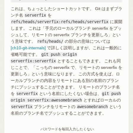
これは、ちょっとしたショートカットです。 Git はまずブラ
ンチ名
serverfix
を
refs/heads/serverfix:refs/heads/serverfix
に展開
します。 これは「手元のローカルブランチ serverfix をプッ
シュして、リモートの serverfix ブランチを更新しろ」とい
う意味です。
refs/heads/
の部分の意味については
[ch10-git-internals]
で詳しく説明しますが、これは一般的に
省略可能です。
git push origin
serverfix:serverfix
とすることもできます。 これも同
じことで、「こっちの serverfix で、リモートの serverfix を
更新しろ」という意味になります。 この方式を使えば、ロ
ーカルブランチの内容をリモートにある別の名前のブラン
チにプッシュすることができます。 リモートのブランチ名
を
serverfix
という名前にしたくない場合は、
git push
origin serverfix:awesomebranch
とすればローカルの
serverfix
ブランチをリモートの
awesomebranch
という
名前のブランチ名でプッシュすることができます。
パスワードを毎回入力したくない