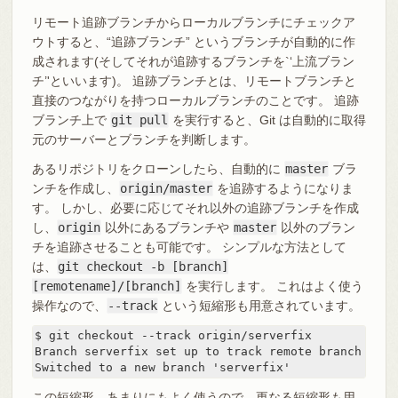
リモート追跡ブランチからローカルブランチにチェックア
ウトすると、“追跡ブランチ” というブランチが自動的に作
成されます(そしてそれが追跡するブランチを`‘上流ブラン
チ’'といいます)。 追跡ブランチとは、リモートブランチと
直接のつながりを持つローカルブランチのことです。 追跡
ブランチ上で
git pull
を実行すると、Git は自動的に取得
元のサーバーとブランチを判断します。
あるリポジトリをクローンしたら、自動的に
master
ブラ
ンチを作成し、
origin/master
を追跡するようになりま
す。 しかし、必要に応じてそれ以外の追跡ブランチを作成
し、
origin
以外にあるブランチや
master
以外のブラン
チを追跡させることも可能です。 シンプルな方法として
は、
git checkout -b [branch]
[remotename]/[branch]
を実行します。 これはよく使う
操作なので、
--track
という短縮形も用意されています。
$ git checkout --track origin/serverfix

Branch serverfix set up to track remote branch serv
Switched to a new branch 'serverfix'
この短縮形、あまりにもよく使うので、更なる短縮形も用