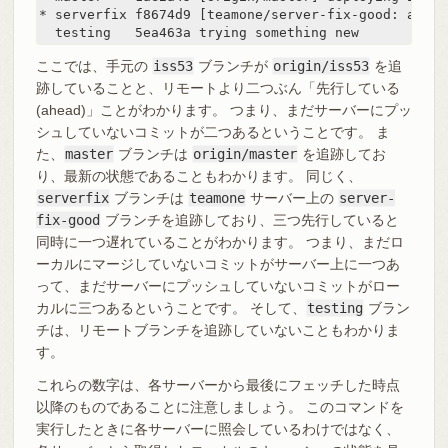
* serverfix f8674d9 [teamone/server-fix-good: ahead
  testing   5ea463a trying something new
ここでは、手元の
iss53
ブランチが
origin/iss53
を追
跡していることと、リモートより二つぶん「先行している
(ahead)」ことがわかります。 つまり、まだサーバーにプッ
シュしていないコミットが二つあるということです。 ま
た、
master
ブランチは
origin/master
を追跡してお
り、最新の状態であることもわかります。 同じく、
serverfix
ブランチは
teamone
サーバー上の
server-
fix-good
ブランチを追跡しており、三つ先行していると
同時に一つ遅れていることがわかります。 つまり、まだロ
ーカルにマージしていないコミットがサーバー上に一つあ
って、まだサーバーにプッシュしていないコミットがロー
カルに三つあるということです。 そして、
testing
ブラン
チは、リモートブランチを追跡していないこともわかりま
す。
これらの数字は、各サーバーから最後にフェッチした時点
以降のものであることに注意しましょう。 このコマンドを
実行したときに各サーバーに照会しているわけではなく、