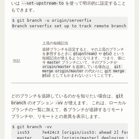
いは
--set-upstream-to
を使って明示的に設定すること
もできます。
$ git branch -u origin/serverfix

Branch serverfix set up to track remote branch serv
上流の短縮記法
追跡ブランチを設定すると、その上流のブランチ
を参照するときに
@{upstream}
や
@{u}
という
短縮記法が使えるようになります。 つまり、仮に
注記
今
master
ブランチにいて、そのブランチが
origin/master
を追跡している場合は、
git 
merge origin/master
の代わりに
git merge 
@{u}
としてもかまわないということです。
どのブランチを追跡しているのかを知りたい場合は、
git
branch
のオプション
-vv
が使えます。 これは、ローカル
ブランチの一覧に加えて、各ブランチが追跡するリモート
ブランチや、リモートとの差異を表示します。
$ git branch -vv

  iss53     7e424c3 [origin/iss53: ahead 2] forgot 
  master    1ae2a45 [origin/master] deploying index 