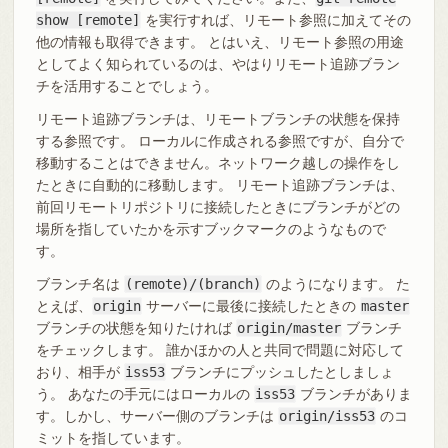
show [remote]
を実行すれば、リモート参照に加えてその
他の情報も取得できます。 とはいえ、リモート参照の用途
としてよく知られているのは、やはりリモート追跡ブラン
チを活用することでしょう。
リモート追跡ブランチは、リモートブランチの状態を保持
する参照です。 ローカルに作成される参照ですが、自分で
移動することはできません。ネットワーク越しの操作をし
たときに自動的に移動します。 リモート追跡ブランチは、
前回リモートリポジトリに接続したときにブランチがどの
場所を指していたかを示すブックマークのようなもので
す。
ブランチ名は
(remote)/(branch)
のようになります。 た
とえば、
origin
サーバーに最後に接続したときの
master
ブランチの状態を知りたければ
origin/master
ブランチ
をチェックします。 誰かほかの人と共同で問題に対応して
おり、相手が
iss53
ブランチにプッシュしたとしましょ
う。 あなたの手元にはローカルの
iss53
ブランチがありま
す。しかし、サーバー側のブランチは
origin/iss53
のコ
ミットを指しています。