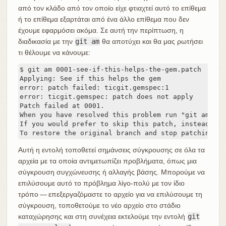
από τον κλάδο από τον οποίο είχε φτιαχτεί αυτό το επίθεμα
ή το επίθεμα εξαρτάται από ένα άλλο επίθεμα που δεν
έχουμε εφαρμόσει ακόμα. Σε αυτή την περίπτωση, η
διαδικασία με την
git am
θα αποτύχει και θα μας ρωτήσει
τι θέλουμε να κάνουμε:
$ git am 0001-see-if-this-helps-the-gem.patch

Applying: See if this helps the gem

error: patch failed: ticgit.gemspec:1

error: ticgit.gemspec: patch does not apply

Patch failed at 0001.

When you have resolved this problem run "git am --re
If you would prefer to skip this patch, instead run
To restore the original branch and stop patching ru
Αυτή η εντολή τοποθετεί σημάνσεις σύγκρουσης σε όλα τα
αρχεία με τα οποία αντιμετωπίζει προβλήματα, όπως μια
σύγκρουση συγχώνευσης ή αλλαγής βάσης. Μπορούμε να
επιλύσουμε αυτό το πρόβλημα λίγο-πολύ με τον ίδιο
τρόπο — επεξεργαζόμαστε το αρχείο για να επιλύσουμε τη
σύγκρουση, τοποθετούμε το νέο αρχείο στο στάδιο
καταχώρησης και στη συνέχεια εκτελούμε την εντολή
git