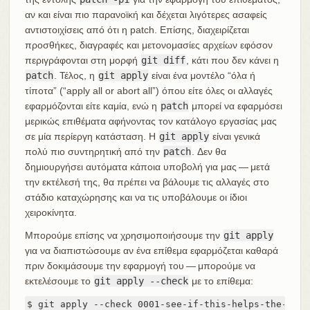
αν και είναι πιο παρανοϊκή και δέχεται λιγότερες ασαφείς
αντιστοιχίσεις από ότι η patch. Επίσης, διαχειρίζεται
προσθήκες, διαγραφές και μετονομασίες αρχείων εφόσον
περιγράφονται στη μορφή
git diff
, κάτι που δεν κάνει η
patch
. Τέλος, η
git apply
είναι ένα μοντέλο “όλα ή
τίποτα” (“apply all or abort all”) όπου είτε όλες οι αλλαγές
εφαρμόζονται είτε καμία, ενώ η
patch
μπορεί να εφαρμόσει
μερικώς επιθέματα αφήνοντας τον κατάλογο εργασίας μας
σε μία περίεργη κατάσταση. Η
git apply
είναι γενικά
πολύ πιο συντηρητική από την
patch
. Δεν θα
δημιουργήσει αυτόματα κάποια υποβολή για μας — μετά
την εκτέλεσή της, θα πρέπει να βάλουμε τις αλλαγές στο
στάδιο καταχώρησης και να τις υποβάλουμε οι ίδιοι
χειροκίνητα.
Μπορούμε επίσης να χρησιμοποιήσουμε την
git apply
για να διαπιστώσουμε αν ένα επίθεμα εφαρμόζεται καθαρά
πριν δοκιμάσουμε την εφαρμογή του — μπορούμε να
εκτελέσουμε το
git apply --check
με το επίθεμα:
$ git apply --check 0001-see-if-this-helps-the-gem.p