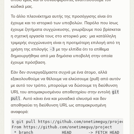
κώδικά μας.
Το άλλο πλεονέκτημα αυτής της προσέγγισης είναι ότι
έχουμε και το ιστορικό των υποβολών. Παρόλο που ίσως
έχουμε ζητήματα συγχώνευσης, γνωρίζουμε πού βρίσκεται
η σχετική εργασία τους στο ιστορικό μας· μια κατάλληλη
τριμερής συγχώνευση είναι η προτιμότερη επιλογή από τη
χρήση της επιλογής
-3
με την ελπίδα ότι το επίθεμα
δημιουργήθηκε από μια δημόσια υποβολή στην οποία
έχουμε πρόσβαση.
Εάν δεν συνεργαζόμαστε συχνά με ένα άτομο, αλλά
εξακολουθούμε να θέλουμε να ελκύσουμε (pull) από αυτόν
με αυτό τον τρόπο, μπορούμε να δώσουμε τη διεύθυνση
URL του απομακρυσμένου αποθετηρίου στην εντολή
git
pull
. Αυτό κάνει ένα και μοναδικό ελκυσμό και δεν
αποθηκεύει τη διεύθυνση URL ως απομακρυσμένη
αναφορά:
$ git pull https://github.com/onetimeguy/project

From https://github.com/onetimeguy/project

 * branch            HEAD       -> FETCH_HEAD
