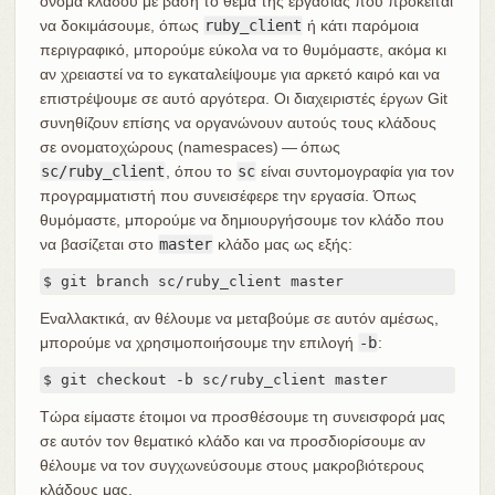
όνομα κλάδου με βάση το θέμα της εργασίας που πρόκειται
να δοκιμάσουμε, όπως
ruby_client
ή κάτι παρόμοια
περιγραφικό, μπορούμε εύκολα να το θυμόμαστε, ακόμα κι
αν χρειαστεί να το εγκαταλείψουμε για αρκετό καιρό και να
επιστρέψουμε σε αυτό αργότερα. Οι διαχειριστές έργων Git
συνηθίζουν επίσης να οργανώνουν αυτούς τους κλάδους
σε ονοματοχώρους (namespaces) — όπως
sc/ruby_client
, όπου το
sc
είναι συντομογραφία για τον
προγραμματιστή που συνεισέφερε την εργασία. Όπως
θυμόμαστε, μπορούμε να δημιουργήσουμε τον κλάδο που
να βασίζεται στο
master
κλάδο μας ως εξής:
$ git branch sc/ruby_client master
Εναλλακτικά, αν θέλουμε να μεταβούμε σε αυτόν αμέσως,
μπορούμε να χρησιμοποιήσουμε την επιλογή
-b
:
$ git checkout -b sc/ruby_client master
Τώρα είμαστε έτοιμοι να προσθέσουμε τη συνεισφορά μας
σε αυτόν τον θεματικό κλάδο και να προσδιορίσουμε αν
θέλουμε να τον συγχωνεύσουμε στους μακροβιότερους
κλάδους μας.