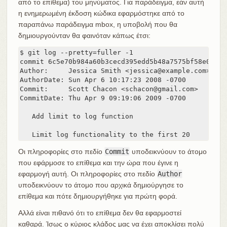
από το επίθεμα) του μηνύματος. Για παράδειγμα, εάν αυτή
η ενημερωμένη έκδοση κώδικα εφαρμόστηκε από το
παραπάνω παράδειγμα mbox, η υποβολή που θα
δημιουργούνταν θα φαινόταν κάπως έτσι:
$ git log --pretty=fuller -1

commit 6c5e70b984a60b3cecd395edd5b48a7575bf58e0

Author:     Jessica Smith <jessica@example.com>

AuthorDate: Sun Apr 6 10:17:23 2008 -0700

Commit:     Scott Chacon <schacon@gmail.com>

CommitDate: Thu Apr 9 09:19:06 2009 -0700

   Add limit to log function

   Limit log functionality to the first 20
Οι πληροφορίες στο πεδίο
Commit
υποδεικνύουν το άτομο
που εφάρμοσε το επίθεμα και την ώρα που έγινε η
εφαρμογή αυτή. Οι πληροφορίες στο πεδίο
Author
υποδεικνύουν το άτομο που αρχικά δημιούργησε το
επίθεμα και πότε δημιουργήθηκε για πρώτη φορά.
Αλλά είναι πιθανό ότι το επίθεμα δεν θα εφαρμοστεί
καθαρά. Ίσως ο κύριος κλάδος μας να έχει αποκλίσει πολύ