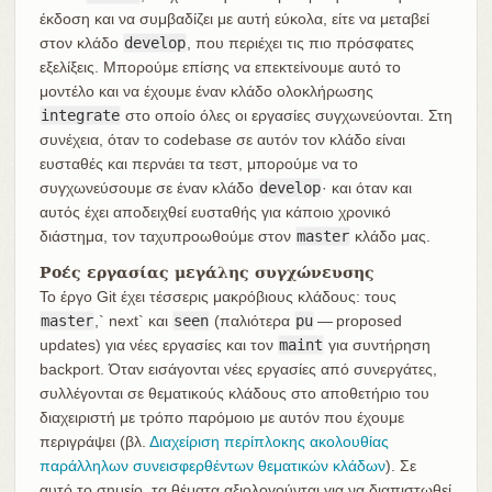
έκδοση και να συμβαδίζει με αυτή εύκολα, είτε να μεταβεί
στον κλάδο
develop
, που περιέχει τις πιο πρόσφατες
εξελίξεις. Μπορούμε επίσης να επεκτείνουμε αυτό το
μοντέλο και να έχουμε έναν κλάδο ολοκλήρωσης
integrate
στο οποίο όλες οι εργασίες συγχωνεύονται. Στη
συνέχεια, όταν το codebase σε αυτόν τον κλάδο είναι
ευσταθές και περνάει τα τεστ, μπορούμε να το
συγχωνεύσουμε σε έναν κλάδο
develop
· και όταν και
αυτός έχει αποδειχθεί ευσταθής για κάποιο χρονικό
διάστημα, τον ταχυπροωθούμε στον
master
κλάδο μας.
Ροές εργασίας μεγάλης συγχώνευσης
Το έργο Git έχει τέσσερις μακρόβιους κλάδους: τους
master
,` next` και
seen
(παλιότερα
pu
— proposed
updates) για νέες εργασίες και τον
maint
για συντήρηση
backport. Όταν εισάγονται νέες εργασίες από συνεργάτες,
συλλέγονται σε θεματικούς κλάδους στο αποθετήριο του
διαχειριστή με τρόπο παρόμοιο με αυτόν που έχουμε
περιγράψει (βλ.
Διαχείριση περίπλοκης ακολουθίας
παράλληλων συνεισφερθέντων θεματικών κλάδων
). Σε
αυτό το σημείο, τα θέματα αξιολογούνται για να διαπιστωθεί