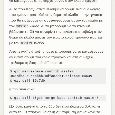
να καταργούμε ό,τι υπάρχει μόνον στον κλάδο
master
.
Αυτό που πραγματικά θέλουμε να δούμε είναι οι αλλαγές
που έχουν προστεθεί στον θεματικό κλάδο — την εργασία
που θα εισάγουμε αν συγχωνεύσουμε αυτόν τον κλάδο με
τον
master
κλάδο. Αυτό μπορούμε να το κάνουμε
βάζοντας το Git να συγκρίνει την τελευταία υποβολή στον
θεματικό κλάδο μας με τον πρώτο κοινό πρόγονο που έχει
με τον
master
κλάδο.
Από τεχνικής άποψης, αυτό μπορούμε να το καταφέρουμε
αν εντοπίσουμε τον κοινό πρόγονο και στη συνέχεια
τρέξουμε τη διαφορά diff σε αυτό:
$ git merge-base contrib master

36c7dba2c95e6bbb78dfa822519ecfec6e1ca649

$ git diff 36c7db
ή πιο συνεκτικά:
$ git diff $(git merge-base contrib master)
Ωστόσο, κανένα από τα δύο δεν είναι ιδιαίτερα βολικό, γι'
αυτό το Git παρέχει μια άλλη συντόμευση για να κάνει το