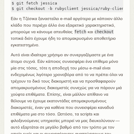
$ git fetch jessica

$ git checkout -b rubyclient jessica/ruby-client
Εάν η Τζέσικα ξαναστείλει e-mail αργότερα με κάποιον άλλο
κλάδο που περιέχει άλλο ένα εξαιρετικό χαρακτηριστικό,
μπορούμε να κάνουμε απευθείας
fetch
και
checkout
τοπικά διότι έχουμε ήδη το απομακρυσμένο αποθετήριο
εγκατεστημένο.
Αυτό είναι ιδιαίτερα χρήσιμο αν συνεργαζόμαστε με ένα
άτομο συχνά. Εάν κάποιος συνεισφέρει ένα επίθεμα μόνο
μία στις τόσες, τότε η αποδοχή του μέσω e-mail είναι
ενδεχομένως λιγότερο χρονοβόρα από το να πρέπει όλοι να
τρέχουν το δικό τους διακομιστή και να προσθαφαιρούν
απομακρυσμένους διακομιστές συνεχώς για να πάρουν μιά
χούφτα επιθέματα. Επίσης, είναι μάλλον απίθανο να
θέλουμε να έχουμε εκατοντάδες απομακρυσμένους
διακομιστές, έναν για καθένα που συνεισφέρει καναδυό
επιθέματα μια στο τόσο. Ωστόσο, τα scripts και
φιλοξενούμενες υπηρεσίες μπορεί να μας διευκολύνουν —
αυτό εξαρτάται σε μεγάλο βαθμό από τον τρόπο με τον
οποίο εμείς και οι συνεισφέροντες αναπτύσσουμε τον