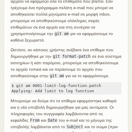
αρχίσει να εφαρμόζει όλα τα επιθέματα που βλέπει. Εάν
τρέχουμε ένα πρόγραμμα-πελάτη e-mail που μπορεί να
αποθηκεύσει πολλά μηνύματα e-mail σε μορφή mbox,
μπορούμε να αποθηκεύσουμε ολόκληρες σειρές
επιθεμάτων σε ένα αρχείο και στη συνέχεια να
χρησιμοποιήσουμε την
git am
για να εφαρμόσουμε το
καθένα ξεχωριστά.
Ωστόσο, αν κάποιος χρήστης ανέβασε ένα επίθεμα που
δημιουργήθηκε με την
git format-patch
σε ένα σύστημα
εισιτηρίων ή κάτι παρόμοιο, μπορούμε να αποθηκεύσουμε
το αρχείο τοπικά και να περάσουμε το αρχείο που
αποθηκεύσαμε στην
git am
για να το εφαρμόσουμε:
$ git am 0001-limit-log-function.patch

Applying: Add limit to log function
Μπορούμε να δούμε ότι το επίθεμα εφαρμόστηκε καθαρά
και η νέα υποβολή δημιουργήθηκε για μας αυτόματα. Οι
πληροφορίες του συγγραφέα λαμβάνονται από τις
κεφαλίδες
From
και
Date
του e-mail και το μήνυμα της
υποβολής λαμβάνεται από το
Subject
και το σώμα (πριν