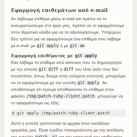
Εφαρμογή επιθεμάτων από e-mail
Αν λάβουμε επίθεμα μέσω e-mail και πρέπει να το
ενσωματώσουμε στο έργο μας, πρέπει να το εφαρμόσουμε
στον θεματικό κλάδο για να το αξιολογήσουμε. Υπάρχουν
δύο τρόποι για να εφαρμόσουμε ένα επίθεμα που λάβαμε
με e-mail: με
git apply
ή με
git am
.
Εφαρμογή επιθέματος με
git apply
Εάν λάβαμε το επίθεμα από κάποιον που το δημιούργησε
με την εντολή
git diff
ή
diff
του Unix (κάτι που δεν
συνιστάται, όπως δούμε στην επόμενη ενότητα), μπορούμε
να το εφαρμόσουμε με την εντολή
git apply
. Αν
υποθέσουμε ότι έχουμε αποθηκεύσει το επίθεμα στον
φάκελο
/tmp/patch-ruby-client.patch
, μπορούμε να
το εφαρμόσουμε ως εξής:
$ git apply /tmp/patch-ruby-client.patch
Αυτή η εντολή τροποποιεί τα αρχεία στον κατάλογο
εργασίας μας. Είναι σχεδόν πανομοιότυπη με την εκτέλεση
της εντολής
patch -p1
για την εφαρμογή του επιθέματος,