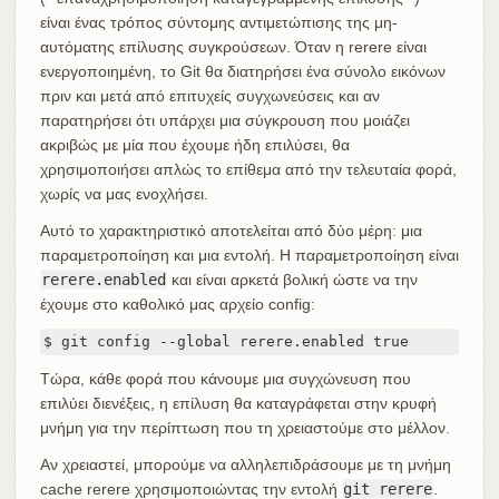
είναι ένας τρόπος σύντομης αντιμετώπισης της μη-
αυτόματης επίλυσης συγκρούσεων. Όταν η rerere είναι
ενεργοποιημένη, το Git θα διατηρήσει ένα σύνολο εικόνων
πριν και μετά από επιτυχείς συγχωνεύσεις και αν
παρατηρήσει ότι υπάρχει μια σύγκρουση που μοιάζει
ακριβώς με μία που έχουμε ήδη επιλύσει, θα
χρησιμοποιήσει απλώς το επίθεμα από την τελευταία φορά,
χωρίς να μας ενοχλήσει.
Αυτό το χαρακτηριστικό αποτελείται από δύο μέρη: μια
παραμετροποίηση και μια εντολή. Η παραμετροποίηση είναι
rerere.enabled
και είναι αρκετά βολική ώστε να την
έχουμε στο καθολικό μας αρχείο config:
$ git config --global rerere.enabled true
Τώρα, κάθε φορά που κάνουμε μια συγχώνευση που
επιλύει διενέξεις, η επίλυση θα καταγράφεται στην κρυφή
μνήμη για την περίπτωση που τη χρειαστούμε στο μέλλον.
Αν χρειαστεί, μπορούμε να αλληλεπιδράσουμε με τη μνήμη
cache rerere χρησιμοποιώντας την εντολή
git rerere
.