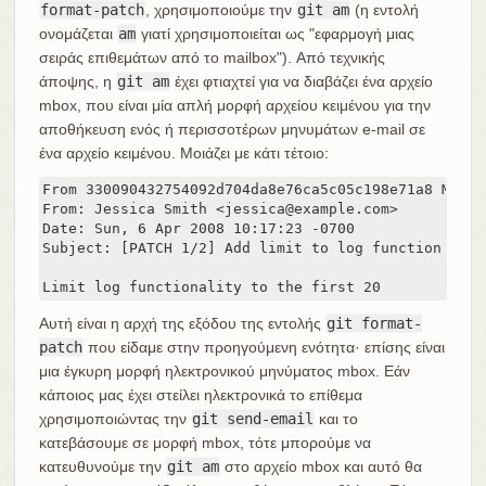
format-patch
, χρησιμοποιούμε την
git am
(η εντολή
ονομάζεται
am
γιατί χρησιμοποιείται ως "εφαρμογή μιας
σειράς επιθεμάτων από το mailbox"). Από τεχνικής
άποψης, η
git am
έχει φτιαχτεί για να διαβάζει ένα αρχείο
mbox, που είναι μία απλή μορφή αρχείου κειμένου για την
αποθήκευση ενός ή περισσοτέρων μηνυμάτων e-mail σε
ένα αρχείο κειμένου. Μοιάζει με κάτι τέτοιο:
From 330090432754092d704da8e76ca5c05c198e71a8 Mon S
From: Jessica Smith <jessica@example.com>

Date: Sun, 6 Apr 2008 10:17:23 -0700

Subject: [PATCH 1/2] Add limit to log function

Limit log functionality to the first 20
Αυτή είναι η αρχή της εξόδου της εντολής
git format-
patch
που είδαμε στην προηγούμενη ενότητα· επίσης είναι
μια έγκυρη μορφή ηλεκτρονικού μηνύματος mbox. Εάν
κάποιος μας έχει στείλει ηλεκτρονικά το επίθεμα
χρησιμοποιώντας την
git send-email
και το
κατεβάσουμε σε μορφή mbox, τότε μπορούμε να
κατευθυνούμε την
git am
στο αρχείο mbox και αυτό θα