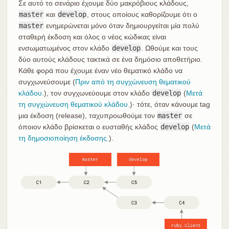
Σε αυτό το σενάριο έχουμε δύο μακρόβιους κλάδους,
master
και
develop
, στους οποίους καθορίζουμε ότι ο
master
ενημερώνεται μόνο όταν δημιουργείται μία πολύ
σταθερή έκδοση και όλος ο νέος κώδικας είναι
ενσωματωμένος στον κλάδο
develop
. Ωθούμε και τους
δύο αυτούς κλάδους τακτικά σε ένα δημόσιο αποθετήριο.
Κάθε φορά που έχουμε έναν νέο θεματικό κλάδο να
συγχωνεύσουμε (
Πριν από τη συγχώνευση θεματικού
κλάδου.
), τον συγχωνεύουμε στον κλάδο
develop
(
Μετά
τη συγχώνευση θεματικού κλάδου.
)· τότε, όταν κάνουμε tag
μια έκδοση (release), ταχυπροωθούμε τον
master
σε
όποιον κλάδο βρίσκεται ο ευσταθής κλάδος
develop
(
Μετά
τη δημοσιοποίηση έκδοσης.
).