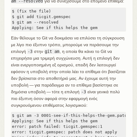
am --resolved
για να συνεχίσουμε στο επόμενο επίθεμα:
$ (fix the file)

$ git add ticgit.gemspec

$ git am --resolved

Applying: See if this helps the gem
Εάν θέλουμε το Git να δοκιμάσει να επιλύσει τη σύγκρουση
με λίγο πιο έξυπνο τρόπο, μπορούμε να περάσουμε την
επιλογή
-3
στην
git am
, η οποία θα κάνει το Git να
επιχειρήσει μια τριμερή συγχώνευση. Αυτή η επιλογή δεν
είναι ενεργοποιημένη εξ ορισμού, επειδή δεν λειτουργεί
εφόσον η υποβολή στην οποία λέει το επίθεμα ότι βασίζεται
δεν βρίσκεται στο αποθετήριό μας. Αν έχουμε αυτή την
υποβολή — για παράδειγμα αν το επίθεμα βασίστηκε σε
δημόσια υποβολή — τότε η επιλογή
-3
είναι γενικά πολύ
πιο έξυπνη όσον αφορά στην εφαρμογή ενός
συγκρουόμενου επιθέματος λογισμικού:
$ git am -3 0001-see-if-this-helps-the-gem.patch

Applying: See if this helps the gem

error: patch failed: ticgit.gemspec:1

error: ticgit.gemspec: patch does not apply
