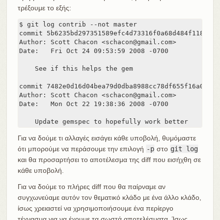
τρέξουμε το εξής:
$ git log contrib --not master

commit 5b6235bd297351589efc4d73316f0a68d484f118

Author: Scott Chacon <schacon@gmail.com>

Date:   Fri Oct 24 09:53:59 2008 -0700

    See if this helps the gem

commit 7482e0d16d04bea79d0dba8988cc78df655f16a0

Author: Scott Chacon <schacon@gmail.com>

Date:   Mon Oct 22 19:38:36 2008 -0700

    Update gemspec to hopefully work better
Για να δούμε τι αλλαγές εισάγει κάθε υποβολή, θυμόμαστε
ότι μπορούμε να περάσουμε την επιλογή
-p
στο
git log
και θα προσαρτήσει το αποτέλεσμα της diff που εισήχθη σε
κάθε υποβολή.
Για να δούμε το πλήρες diff που θα παίρναμε αν
συγχωνεύαμε αυτόν τον θεματικό κλάδο με ένα άλλο κλάδο,
ίσως χρειαστεί να χρησιμοποιήσουμε ένα περίεργο
τέχνασμα για να έχουμε τα σωστά αποτελέσματα. Ίσως