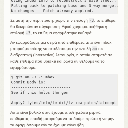
Using index info to reconstruct a base tree...

Falling back to patching base and 3-way merge...

No changes -- Patch already applied.
Σε αυτή την περίπτωση, χωρίς την επιλογή
-3
, το επίθεμα
θα θεωρούνταν σύγκρουση. Αφού χρησιμοποιήθηκε η
επιλογή
-3
, το επίθεμα εφαρμόστηκε καθαρά.
Αν εφαρμόζουμε μια σειρά από επιθέματα από ένα mbox,
μπορούμε επίσης να εκτελέσουμε την εντολή
am
σε
διαδραστική (interactive) λειτουργία, η οποία σταματά σε
κάθε επίθεμα που βρίσκει και ρωτά αν θέλουμε να το
εφαρμόσουμε:
$ git am -3 -i mbox

Commit Body is:

--------------------------

See if this helps the gem

--------------------------

Apply? [y]es/[n]o/[e]dit/[v]iew patch/[a]ccept all
Αυτό είναι βολικό όταν έχουμε αποθηκεύσει μερικά
επιθέματα, επειδή μπορούμε να τα δούμε πρώτα ή να μην
τα εφαρμόσουμε εάν το έχουμε κάνει ήδη.