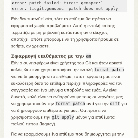
error: patch failed: ticgit.gemspec:1

error: ticgit.gemspec: patch does not apply
Εάν δεν τυπωθεί κάτι, τότε το επίθεμα θα πρέπει να
εφαρμοστεί χωρίς προβλήματα. Αυτή η εντολή επίσης
τερματίζει με μη-μηδενική κατάσταση αν ο έλεγχος
αποτύχει, οπότε μπορούμε να τη χρησιμοποιήσουμε σε
scripts, αν χρειαστεί.
Εφαρμογή επιθέματος με την
am
Εάν ο συνεισφέρων είναι χρήστης του Git και ήταν αρκετά
καλός ώστε να χρησιμοποιήσει την εντολή
format-patch
για να δημιουργήσει το επίθεμα, τότε η εργασία μας είναι
ευκολότερη διότι το επίθεμα περιέχει πληροφορίες για τον
συγγραφέα και ένα μήνυμα υποβολής για εμάς. Αν είναι
δυνατό, καλό είναι να ενθαρρύνουμε τους συνεργάτες μας
να χρησιμοποιούν την
format-patch
αντί για την
diff
για
να δημιουργούν επιθέματα για μας. Θα πρέπει να
χρησιμοποιούμε την
git apply
μόνον για επιθέματα
παλιού τύπου (legacy).
Για να εφαρμόσουμε ένα επίθεμα που δημιουργείται με την