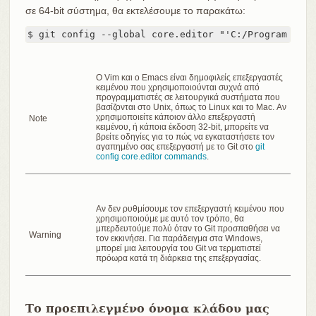
σε 64-bit σύστημα, θα εκτελέσουμε το παρακάτω:
$ git config --global core.editor "'C:/Program File
Ο Vim και ο Emacs είναι δημοφιλείς επεξεργαστές
κειμένου που χρησιμοποιούνται συχνά από
προγραμματιστές σε λειτουργικά συστήματα που
βασίζονται στο Unix, όπως το Linux και το Mac. Αν
χρησιμοποιείτε κάποιον άλλο επεξεργαστή
Note
κειμένου, ή κάποια έκδοση 32-bit, μπορείτε να
βρείτε οδηγίες για το πώς να εγκαταστήσετε τον
αγαπημένο σας επεξεργαστή με το Git στο
git
config core.editor commands
.
Αν δεν ρυθμίσουμε τον επεξεργαστή κειμένου που
χρησιμοποιούμε με αυτό τον τρόπο, θα
μπερδευτούμε πολύ όταν το Git προσπαθήσει να
Warning
τον εκκινήσει. Για παράδειγμα στα Windows,
μπορεί μια λειτουργία του Git να τερματιστεί
πρόωρα κατά τη διάρκεια της επεξεργασίας.
Το προεπιλεγμένο όνομα κλάδου μας