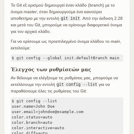
Το Git εξ ορισμού δημιουργεί έναν κλάδο (branch) με το
όνομα
master
, όταν δημιουργούμε ένα καινούριο
αποθετήριο με την εντολή
git init
. Από την έκδοση 2.28
και μετά του Git, μπορούμε να ορίσουμε διαφορετικό όνομα
για τον αρχικό κλάδο.
Για να ορίσουμε ως προεπιλεγμένο όνομα κλάδου το
main
,
εκτελούμε:
$ git config --global init.defaultBranch main
Έλεγχος των ρυθμίσεών μας
Αν θέλουμε να ελέγξουμε τις ρυθμίσεις μας, μπορούμε να
εκτελέσουμε την εντολή
git config --list
για να
παραθέσουμε όλες τις ρυθμίσεις του Git:
$ git config --list

user.name=John Doe

user.email=johndoe@example.com

color.status=auto

color.branch=auto

color.interactive=auto

color.diff=auto
