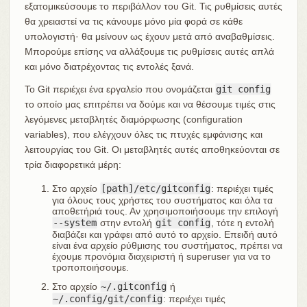
εξατομικεύσουμε το περιβάλλον του Git. Τις ρυθμίσεις αυτές
θα χρειαστεί να τις κάνουμε μόνο μία φορά σε κάθε
υπολογιστή· θα μείνουν ως έχουν μετά από αναβαθμίσεις.
Μπορούμε επίσης να αλλάξουμε τις ρυθμίσεις αυτές απλά
και μόνο διατρέχοντας τις εντολές ξανά.
Το Git περιέχει ένα εργαλείο που ονομάζεται
git config
το οποίο μας επιτρέπει να δούμε και να θέσουμε τιμές στις
λεγόμενες μεταβλητές διαμόρφωσης (configuration
variables), που ελέγχουν όλες τις πτυχές εμφάνισης και
λειτουργίας του Git. Οι μεταβλητές αυτές αποθηκεύονται σε
τρία διαφορετικά μέρη:
Στο αρχείο
[path]/etc/gitconfig
: περιέχει τιμές
για όλους τους χρήστες του συστήματος και όλα τα
αποθετήριά τους. Αν χρησιμοποιήσουμε την επιλογή
--system
στην εντολή
git config
, τότε η εντολή
διαβάζει και γράφει από αυτό το αρχείο. Επειδή αυτό
είναι ένα αρχείο ρύθμισης του συστήματος, πρέπει να
έχουμε προνόμια διαχειριστή ή superuser για να το
τροποποιήσουμε.
Στο αρχείο
~/.gitconfig
ή
~/.config/git/config
: περιέχει τιμές