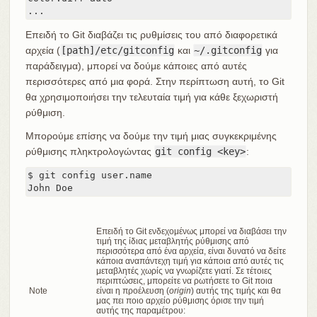
...
Επειδή το Git διαβάζει τις ρυθμίσεις του από διαφορετικά
αρχεία (
[path]/etc/gitconfig
και
~/.gitconfig
για
παράδειγμα), μπορεί να δούμε κάποιες από αυτές
περισσότερες από μια φορά. Στην περίπτωση αυτή, το Git
θα χρησιμοποιήσει την τελευταία τιμή για κάθε ξεχωριστή
ρύθμιση.
Μπορούμε επίσης να δούμε την τιμή μιας συγκεκριμένης
ρύθμισης πληκτρολογώντας
git config <key>
:
$ git config user.name

John Doe
Επειδή το Git ενδεχομένως μπορεί να διαβάσει την
τιμή της ίδιας μεταβλητής ρύθμισης από
περισσότερα από ένα αρχεία, είναι δυνατό να δείτε
κάποια αναπάντεχη τιμή για κάποια από αυτές τις
μεταβλητές χωρίς να γνωρίζετε γιατί. Σε τέτοιες
περιπτώσεις, μπορείτε να ρωτήσετε το Git ποια
Note
είναι η προέλευση (
origin
) αυτής της τιμής και θα
μας πει ποιο αρχείο ρύθμισης όρισε την τιμή
αυτής της παραμέτρου: