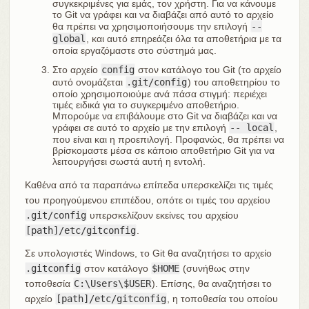
συγκεκριμένες για εμάς, τον χρήστη. Για να κάνουμε
το Git να γράφει και να διαβάζει από αυτό το αρχείο
θα πρέπει να χρησιμοποιήσουμε την επιλογή
--
global
, και αυτό επηρεάζει όλα τα αποθετήρια με τα
οποία εργαζόμαστε στο σύστημά μας.
Στο αρχείο
config
στον κατάλογο του Git (το αρχείο
αυτό ονομάζεται
.git/config
) του αποθετηρίου το
οποίο χρησιμοποιούμε ανά πάσα στιγμή: περιέχει
τιμές ειδικά για το συγκεριμένο αποθετήριο.
Μπορούμε να επιβάλουμε στο Git να διαβάζει και να
γράφει σε αυτό το αρχείο με την επιλογή
-- local
,
που είναι και η προεπιλογή. Προφανώς, θα πρέπει να
βρίσκομαστε μέσα σε κάποιο αποθετήριο Git για να
λειτουργήσει σωστά αυτή η εντολή.
Καθένα από τα παραπάνω επίπεδα υπερσκελίζει τις τιμές
του προηγούμενου επιπέδου, οπότε οι τιμές του αρχείου
.git/config
υπερσκελίζουν εκείνες του αρχείου
[path]/etc/gitconfig
.
Σε υπολογιστές Windows, το Git θα αναζητήσει το αρχείο
.gitconfig
στον κατάλογο
$HOME
(συνήθως στην
τοποθεσία
C:\Users\$USER
). Επίσης, θα αναζητήσει το
αρχείο
[path]/etc/gitconfig
, η τοποθεσία του οποίου