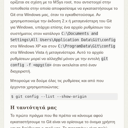
ορίζεται σε σχέση με το MSys root, που αντιστοιχεί στην
τοποθεσία στην οποία αποφασίσαμε να εγκαταστήσουμε το
Git στα Windows μας, όταν το εγκαθιστούσαμε. Αν
χρησιμοποιούμε την έκδοση 2.x ή μεταγενέστερη του Git
για Windows, υπάρχει επίσης ένα αρχείο ρυθμίσεων του
συστήματος στον κατάλογο
C:\Documents and
Settings\All Users\Application Data\Git\config
στα Windows XP και στον
C:\ProgramData\Git\config
στα Windows Vista ή μεταγενέστερα. Αυτό το αρχείο
ρυθμίσεων μορεί να αλλαχθεί μόνον με την εντολή
git
config -f <αρχείο>
όταν εκτελείται από έναν
διαχειριστή.
Μπορούμε να δούμε όλες τις ρυθμίσεις και από που
έρχονται χρησιμοποιώντας:
$ git config --list --show-origin
Η ταυτότητά μας
Το πρώτο πράγμα που θα πρέπει να κάνουμε αφού
εγκαταστήσουμε το Git είναι να ορίσουμε το όνομα χρήστη
και τη διεύθυνση e-mail μας. Το παραπάνω είναι πολύ