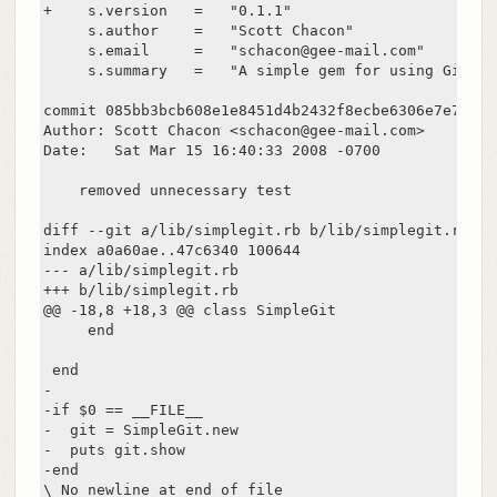
+    s.version   =   "0.1.1"

     s.author    =   "Scott Chacon"

     s.email     =   "schacon@gee-mail.com"

     s.summary   =   "A simple gem for using Git in
commit 085bb3bcb608e1e8451d4b2432f8ecbe6306e7e7

Author: Scott Chacon <schacon@gee-mail.com>

Date:   Sat Mar 15 16:40:33 2008 -0700

    removed unnecessary test

diff --git a/lib/simplegit.rb b/lib/simplegit.rb

index a0a60ae..47c6340 100644

--- a/lib/simplegit.rb

+++ b/lib/simplegit.rb

@@ -18,8 +18,3 @@ class SimpleGit

     end

 end

-

-if $0 == __FILE__

-  git = SimpleGit.new

-  puts git.show

-end

\ No newline at end of file