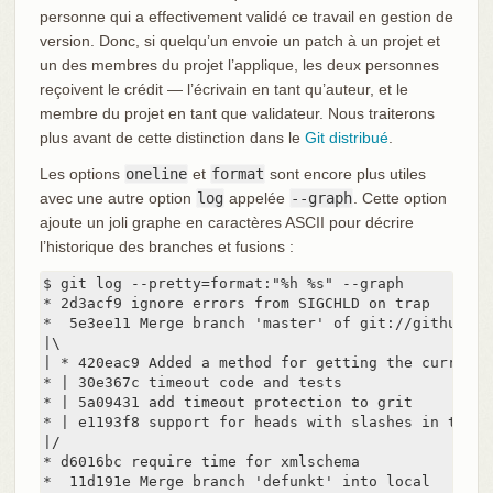
personne qui a effectivement validé ce travail en gestion de
version. Donc, si quelqu’un envoie un patch à un projet et
un des membres du projet l’applique, les deux personnes
reçoivent le crédit — l’écrivain en tant qu’auteur, et le
membre du projet en tant que validateur. Nous traiterons
plus avant de cette distinction dans le
Git distribué
.
Les options
oneline
et
format
sont encore plus utiles
avec une autre option
log
appelée
--graph
. Cette option
ajoute un joli graphe en caractères ASCII pour décrire
l’historique des branches et fusions :
$ git log --pretty=format:"%h %s" --graph

* 2d3acf9 ignore errors from SIGCHLD on trap

*  5e3ee11 Merge branch 'master' of git://github.co
|\

| * 420eac9 Added a method for getting the current b
* | 30e367c timeout code and tests

* | 5a09431 add timeout protection to grit

* | e1193f8 support for heads with slashes in them

|/

* d6016bc require time for xmlschema

*  11d191e Merge branch 'defunkt' into local