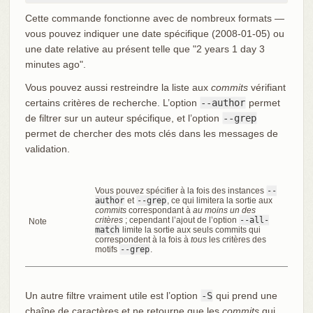
Cette commande fonctionne avec de nombreux formats —
vous pouvez indiquer une date spécifique (2008-01-05) ou
une date relative au présent telle que "2 years 1 day 3
minutes ago".
Vous pouvez aussi restreindre la liste aux
commits
vérifiant
certains critères de recherche. L’option
--author
permet
de filtrer sur un auteur spécifique, et l’option
--grep
permet de chercher des mots clés dans les messages de
validation.
Vous pouvez spécifier à la fois des instances
--
author
et
--grep
, ce qui limitera la sortie aux
commits
correspondant à
au moins un des
critères
; cependant l’ajout de l’option
--all-
Note
match
limite la sortie aux seuls commits qui
correspondent à la fois à
tous
les critères des
motifs
--grep
.
Un autre filtre vraiment utile est l’option
-S
qui prend une
chaîne de caractères et ne retourne que les
commits
qui