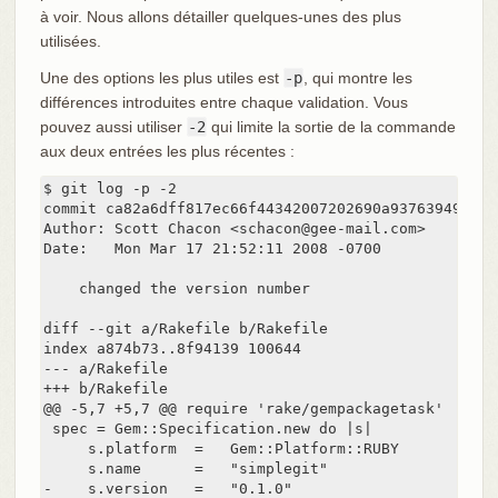
à voir. Nous allons détailler quelques-unes des plus
utilisées.
Une des options les plus utiles est
-p
, qui montre les
différences introduites entre chaque validation. Vous
pouvez aussi utiliser
-2
qui limite la sortie de la commande
aux deux entrées les plus récentes :
$ git log -p -2

commit ca82a6dff817ec66f44342007202690a93763949

Author: Scott Chacon <schacon@gee-mail.com>

Date:   Mon Mar 17 21:52:11 2008 -0700

    changed the version number

diff --git a/Rakefile b/Rakefile

index a874b73..8f94139 100644

--- a/Rakefile

+++ b/Rakefile

@@ -5,7 +5,7 @@ require 'rake/gempackagetask'

 spec = Gem::Specification.new do |s|

     s.platform  =   Gem::Platform::RUBY

     s.name      =   "simplegit"

-    s.version   =   "0.1.0"
