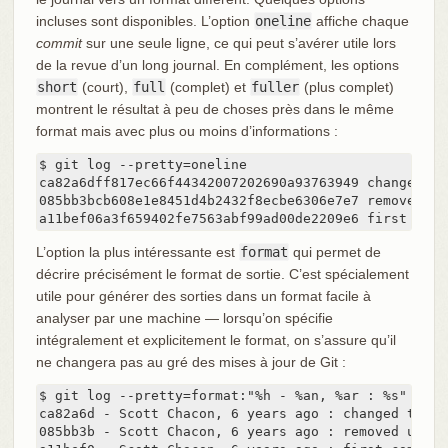
incluses sont disponibles. L’option
oneline
affiche chaque
commit
sur une seule ligne, ce qui peut s’avérer utile lors
de la revue d’un long journal. En complément, les options
short
(court),
full
(complet) et
fuller
(plus complet)
montrent le résultat à peu de choses près dans le même
format mais avec plus ou moins d’informations :
$ git log --pretty=oneline

ca82a6dff817ec66f44342007202690a93763949 changed th
085bb3bcb608e1e8451d4b2432f8ecbe6306e7e7 removed un
a11bef06a3f659402fe7563abf99ad00de2209e6 first comm
L’option la plus intéressante est
format
qui permet de
décrire précisément le format de sortie. C’est spécialement
utile pour générer des sorties dans un format facile à
analyser par une machine — lorsqu’on spécifie
intégralement et explicitement le format, on s’assure qu’il
ne changera pas au gré des mises à jour de Git :
$ git log --pretty=format:"%h - %an, %ar : %s"

ca82a6d - Scott Chacon, 6 years ago : changed the v
085bb3b - Scott Chacon, 6 years ago : removed unnec