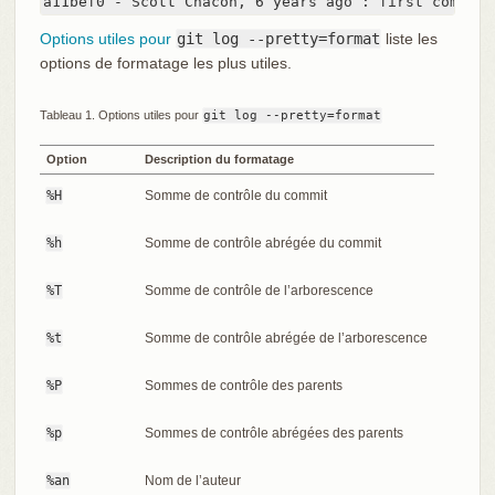
a11bef0 - Scott Chacon, 6 years ago : first commit
Options utiles pour
git log --pretty=format
liste les
options de formatage les plus utiles.
Tableau 1. Options utiles pour
git log --pretty=format
Option
Description du formatage
%H
Somme de contrôle du commit
%h
Somme de contrôle abrégée du commit
%T
Somme de contrôle de l’arborescence
%t
Somme de contrôle abrégée de l’arborescence
%P
Sommes de contrôle des parents
%p
Sommes de contrôle abrégées des parents
%an
Nom de l’auteur