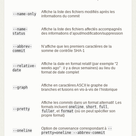
Affiche la liste des fichiers modifiés après les
--name-only
informations du commit
--name-
Affiche la liste des fichiers affectés accompagnés
status
des informations d’ajout/modification/suppression
--abbrev-
N’affiche que les premiers caractères de la
commit
somme de contrôle SHA-1
Affiche la date en format relatif (par exemple "2
--relative-
weeks ago" : il y a deux semaines) au lieu du
date
format de date complet
Affiche en caractères ASCII le graphe de
--graph
branches et fusions en vis-à-vis de l’historique
Affiche les
commits
dans un format alternatif. Les
formats incluent
oneline
,
short
,
full
,
--pretty
fuller
, et
format
(où on peut spécifier son
propre format)
Option de convenance correspondant à
--
--oneline
pretty=oneline --abbrev-commit