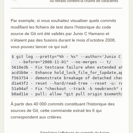
ou retraits contient la chaîne de caractères
Par exemple, si vous souhaitez visualiser quels
commits
modifiant les fichiers de test dans l’historique du code
source de Git ont été validés par Junio C Hamano et
n’étaient pas des fusions durant le mois d’octobre 2008,
vous pouvez lancer ce qui suit :
$ git log --pretty="%h - %s" --author='Junio C Hama
   --before="2008-11-01" --no-merges -- t/

5610e3b - Fix testcase failure when extended attrib
acd3b9e - Enhance hold_lock_file_for_{update,append}
f563754 - demonstrate breakage of detached checkout
d1a43f2 - reset --hard/read-tree --reset -u: remove
51a94af - Fix "checkout --track -b newbranch" on de
b0ad11e - pull: allow "git pull origin $something:$
À partir des 40 000
commits
constituant l’historique des
sources de Git, cette commande extrait les 6 qui
correspondent aux critères.
Empêcher l’affichage de commits de fusion