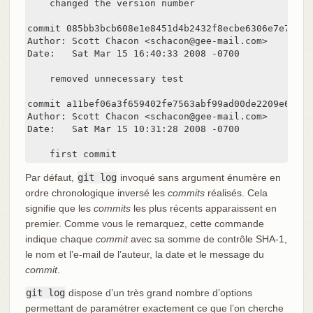
    changed the version number

commit 085bb3bcb608e1e8451d4b2432f8ecbe6306e7e7

Author: Scott Chacon <schacon@gee-mail.com>

Date:   Sat Mar 15 16:40:33 2008 -0700

    removed unnecessary test

commit a11bef06a3f659402fe7563abf99ad00de2209e6

Author: Scott Chacon <schacon@gee-mail.com>

Date:   Sat Mar 15 10:31:28 2008 -0700

    first commit
Par défaut,
git log
invoqué sans argument énumère en
ordre chronologique inversé les
commits
réalisés. Cela
signifie que les
commits
les plus récents apparaissent en
premier. Comme vous le remarquez, cette commande
indique chaque
commit
avec sa somme de contrôle SHA-1,
le nom et l’e-mail de l’auteur, la date et le message du
commit
.
git log
dispose d’un très grand nombre d’options
permettant de paramétrer exactement ce que l’on cherche