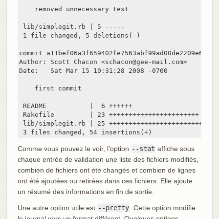
    removed unnecessary test

 lib/simplegit.rb | 5 -----

 1 file changed, 5 deletions(-)

commit a11bef06a3f659402fe7563abf99ad00de2209e6

Author: Scott Chacon <schacon@gee-mail.com>

Date:   Sat Mar 15 10:31:28 2008 -0700

    first commit

 README           |  6 ++++++

 Rakefile         | 23 +++++++++++++++++++++++

 lib/simplegit.rb | 25 +++++++++++++++++++++++++

 3 files changed, 54 insertions(+)
Comme vous pouvez le voir, l’option
--stat
affiche sous
chaque entrée de validation une liste des fichiers modifiés,
combien de fichiers ont été changés et combien de lignes
ont été ajoutées ou retirées dans ces fichiers. Elle ajoute
un résumé des informations en fin de sortie.
Une autre option utile est
--pretty
. Cette option modifie
le journal vers un format différent. Quelques options