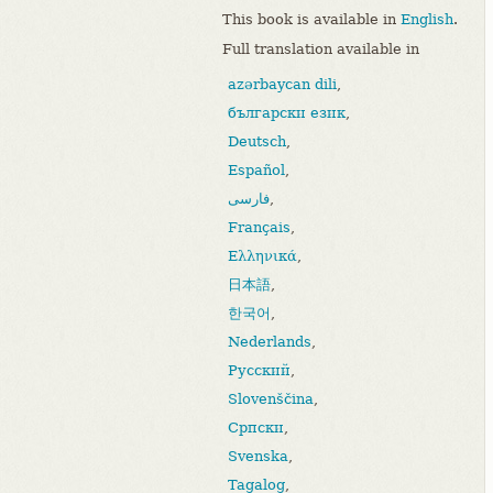
This book is available in
English
.
Full translation available in
azərbaycan dili
,
български език
,
Deutsch
,
Español
,
فارسی
,
Français
,
Ελληνικά
,
日本語
,
한국어
,
Nederlands
,
Русский
,
Slovenščina
,
Српски
,
Svenska
,
Tagalog
,