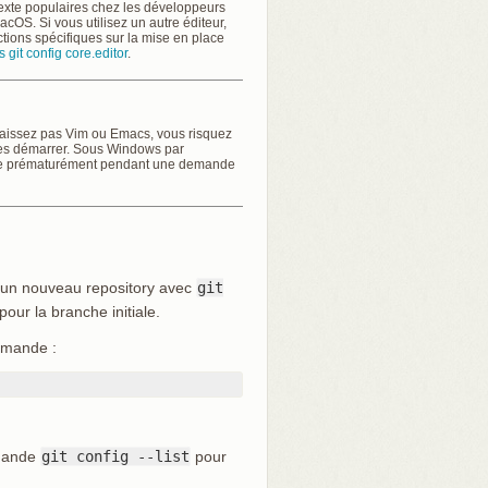
exte populaires chez les développeurs
cOS. Si vous utilisez un autre éditeur,
uctions spécifiques sur la mise en place
it config core.editor
.
naissez pas Vim ou Emacs, vous risquez
e les démarrer. Sous Windows par
inée prématurément pendant une demande
un nouveau repository avec
git
our la branche initiale.
mmande :
mmande
git config --list
pour