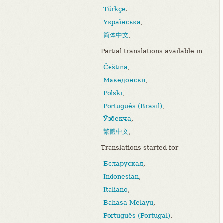
Türkçe
.
Українська
,
简体中文
,
Partial translations available in
Čeština
,
Македонски
,
Polski
,
Português (Brasil)
,
Ўзбекча
,
繁體中文
,
Translations started for
Беларуская
,
Indonesian
,
Italiano
,
Bahasa Melayu
,
Português (Portugal)
.