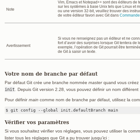
Vim, Emacs et Notepad++ sont des éditeurs de t
sur les systèmes à base Unix tels que Linux et ma
Note
ou une version 32-bit, veuillez trouver des instr
de votre éditeur favori avec Git dans
Commandes g
Si vous ne renseignez pas un éditeur et ne con
fort d’avoir des surprises lorsque Git tentera d
Avertissement
exemple, l’opération de Git pourrait être term
de Git à saisir un texte.
Votre nom de branche par défaut
Par défaut Git crée une branche nommée
master
quand vous créez 
init
. Depuis Git version 2.28, vous pouvez définir un nom différent p
Pour définir
main
comme nom de branche par défaut, utilisez la co
$ git config --global init.defaultBranch main
Vérifier vos paramètres
Si vous souhaitez vérifier vos réglages, vous pouvez utiliser la co
lister tous les réglages que Git a pu trouver jusqu’ici :