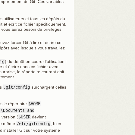
comportement de Git. Ces variables
s utilisateurs et tous les dépôts du
l lit et écrit ce fichier spécifiquement.
, vous aurez besoin de privilèges
uvez forcer Git à lire et écrire ce
pôts avec lesquels vous travaillez
ig
) du dépôt en cours d’utilisation :
e et écrire dans ce fichier avec
 surprise, le répertoire courant doit
ctement.
ns
.git/config
surchargent celles
 le répertoire
$HOME
:\Documents and
 version (
$USER
devient
 de même
/etc/gitconfig
, bien
 d’installer Git sur votre système