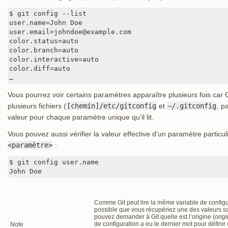
$ git config --list

user.name=John Doe

user.email=johndoe@example.com

color.status=auto

color.branch=auto

color.interactive=auto

color.diff=auto

…
Vous pourrez voir certains paramètres apparaître plusieurs fois car 
plusieurs fichiers (
[chemin]/etc/gitconfig
et
~/.gitconfig
, p
valeur pour chaque paramètre unique qu’il lit.
Vous pouvez aussi vérifier la valeur effective d’un paramètre particu
<paramètre>
:
$ git config user.name

John Doe
Comme Git peut lire la même variable de configurat
possible que vous récupériez une des valeurs s
pouvez demander à Git quelle est l’origine (
origi
de configuration a eu le dernier mot pour définir c
Note