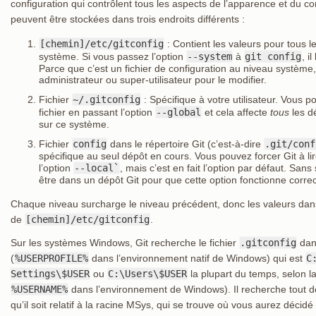
configuration qui contrôlent tous les aspects de l’apparence et du 
peuvent être stockées dans trois endroits différents :
[chemin]/etc/gitconfig
: Contient les valeurs pour tous le
système. Si vous passez l’option
--system
à
git config
, i
Parce que c’est un fichier de configuration au niveau système
administrateur ou super-utilisateur pour le modifier.
Fichier
~/.gitconfig
: Spécifique à votre utilisateur. Vous po
fichier en passant l’option
--global
et cela affecte
tous
les dé
sur ce système.
Fichier
config
dans le répertoire Git (c’est-à-dire
.git/conf
spécifique au seul dépôt en cours. Vous pouvez forcer Git à lir
l’option
--local`
, mais c’est en fait l’option par défaut. Sans
être dans un dépôt Git pour que cette option fonctionne corre
Chaque niveau surcharge le niveau précédent, donc les valeurs da
de
[chemin]/etc/gitconfig
.
Sur les systèmes Windows, Git recherche le fichier
.gitconfig
dans
(
%USERPROFILE%
dans l’environnement natif de Windows) qui est
C
Settings\$USER
ou
C:\Users\$USER
la plupart du temps, selon la
%USERNAME%
dans l’environnement de Windows). Il recherche tout
qu’il soit relatif à la racine MSys, qui se trouve où vous aurez décidé