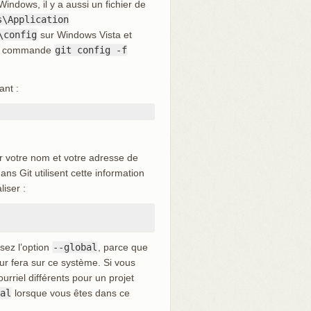
indows, il y a aussi un fichier de
s\Application
\config
sur Windows Vista et
c la commande
git config -f
ant :
er votre nom et votre adresse de
ans Git utilisent cette information
liser :
sez l’option
--global
, parce que
teur fera sur ce système. Si vous
riel différents pour un projet
al
lorsque vous êtes dans ce