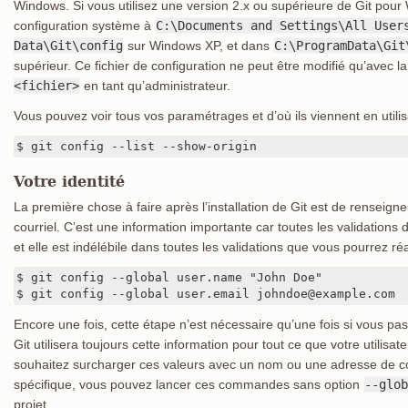
Windows. Si vous utilisez une version 2.x ou supérieure de Git pour W
configuration système à
C:\Documents and Settings\All User
Data\Git\config
sur Windows XP, et dans
C:\ProgramData\Git
supérieur. Ce fichier de configuration ne peut être modifié qu’ave
<fichier>
en tant qu’administrateur.
Vous pouvez voir tous vos paramétrages et d’où ils viennent en utilis
$ git config --list --show-origin
Votre identité
La première chose à faire après l’installation de Git est de renseign
courriel. C’est une information importante car toutes les validations d
et elle est indélébile dans toutes les validations que vous pourrez réa
$ git config --global user.name "John Doe"

$ git config --global user.email johndoe@example.com
Encore une fois, cette étape n’est nécessaire qu’une fois si vous pas
Git utilisera toujours cette information pour tout ce que votre utilisa
souhaitez surcharger ces valeurs avec un nom ou une adresse de cour
spécifique, vous pouvez lancer ces commandes sans option
--glob
projet.