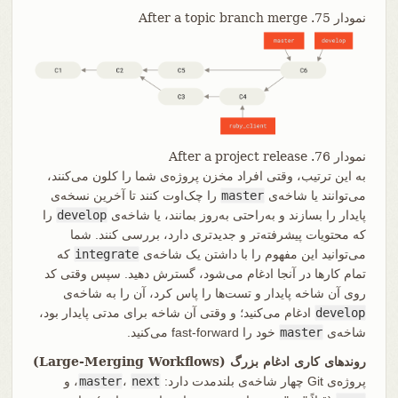
نمودار 75. After a topic branch merge
نمودار 76. After a project release
به این ترتیب، وقتی افراد مخزن پروژه‌ی شما را کلون می‌کنند،
می‌توانند یا شاخه‌ی
master
را چک‌اوت کنند تا آخرین نسخه‌ی
پایدار را بسازند و به‌راحتی به‌روز بمانند، یا شاخه‌ی
develop
را
که محتویات پیشرفته‌تر و جدیدتری دارد، بررسی کنند. شما
می‌توانید این مفهوم را با داشتن یک شاخه‌ی
integrate
که
تمام کارها در آنجا ادغام می‌شود، گسترش دهید. سپس وقتی کد
روی آن شاخه پایدار و تست‌ها را پاس کرد، آن را به شاخه‌ی
develop
ادغام می‌کنید؛ و وقتی آن شاخه برای مدتی پایدار بود،
شاخه‌ی
master
خود را fast-forward می‌کنید.
روندهای کاری ادغام بزرگ (Large-Merging Workflows)
پروژه‌ی Git چهار شاخه‌ی بلندمدت دارد:
next
،
master
، و