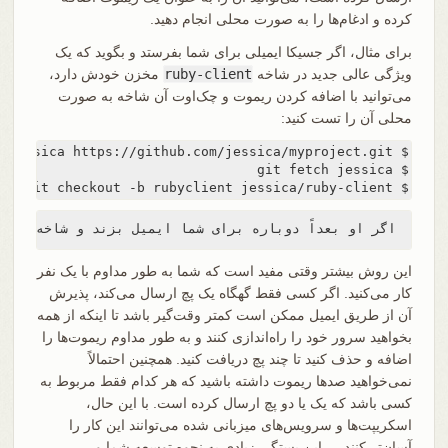
کرده و ادغام‌ها را به صورت محلی انجام دهید.
برای مثال، اگر جسیکا ایمیلی برای شما بفرستد و بگوید که یک
ویژگی عالی جدید در شاخه
ruby-client
مخزن خودش دارد،
می‌توانید با اضافه کردن ریموت و چک‌اوت آن شاخه به صورت
محلی آن را تست کنید:
$ git checkout -b rubyclient jessica/ruby-client
اگر او بعداً دوباره برای شما ایمیل بزند و شاخه‌ای دیگر با ویژگی دیگری عالی ارسال کند، می‌توانید مستقیماً با استفاده از `fetch` و سپس `checkout` آن را دریافت کنید چون قبلاً تنظیم ریموت را انجام داده‌اید.
این روش بیشتر وقتی مفید است که شما به طور مداوم با یک نفر
کار می‌کنید. اگر کسی فقط گهگاه یک پچ ارسال می‌کند، پذیرش
آن از طریق ایمیل ممکن است کمتر وقت‌گیر باشد تا اینکه از همه
بخواهید سرور خود را راه‌اندازی کنند و به طور مداوم ریموت‌ها را
اضافه و حذف کنید تا چند پچ دریافت کنید. همچنین احتمالاً
نمی‌خواهید صدها ریموت داشته باشید که هر کدام فقط مربوط به
کسی باشد که یک یا دو پچ ارسال کرده است. با این حال،
اسکریپت‌ها و سرویس‌های میزبانی شده می‌توانند این کار را
آسان‌تر کنند — این بستگی زیادی به نحوه توسعه شما و