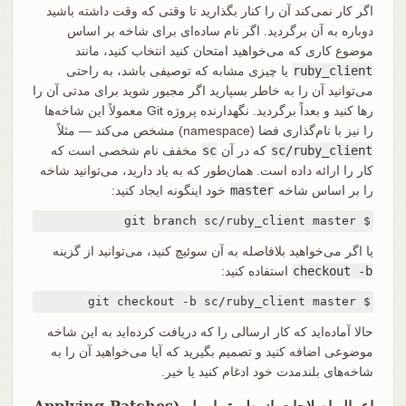
اگر کار نمی‌کند آن را کنار بگذارید تا وقتی که وقت داشته باشید
دوباره به آن برگردید. اگر نام ساده‌ای برای شاخه بر اساس
موضوع کاری که می‌خواهید امتحان کنید انتخاب کنید، مانند
ruby_client
یا چیزی مشابه که توصیفی باشد، به راحتی
می‌توانید آن را به خاطر بسپارید اگر مجبور شوید برای مدتی آن را
رها کنید و بعداً برگردید. نگهدارنده پروژه Git معمولاً این شاخه‌ها
را نیز با نام‌گذاری فضا (namespace) مشخص می‌کند — مثلاً
sc/ruby_client
که در آن
sc
مخفف نام شخصی است که
کار را ارائه داده است. همان‌طور که به یاد دارید، می‌توانید شاخه
را بر اساس شاخه
master
خود اینگونه ایجاد کنید:
$ git branch sc/ruby_client master
یا اگر می‌خواهید بلافاصله به آن سوئیچ کنید، می‌توانید از گزینه
checkout -b
استفاده کنید:
$ git checkout -b sc/ruby_client master
حالا آماده‌اید که کار ارسالی را که دریافت کرده‌اید به این شاخه
موضوعی اضافه کنید و تصمیم بگیرید که آیا می‌خواهید آن را به
شاخه‌های بلندمدت خود ادغام کنید یا خیر.