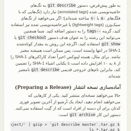
به طور پیش‌فرض، دستور
git describe
به تگ‌های
حاشیه‌نویسی شده (annotated tags) نیاز دارد (تگ‌هایی که با
فلگ‌های
-a
یا
-s
ساخته شده‌اند)؛ اگر می‌خواهید از تگ‌های
سبک‌وزن (lightweight tags) یا غیرحاشیه‌نویسی شده نیز استفاده
کنید، گزینه
--tags
را به دستور اضافه کنید. شما همچنین
می‌توانید این رشته را به عنوان هدف دستور
git checkout
یا
git show
استفاده کنید، اگرچه این روش به مقدار کوتاه‌شده
SHA-1 در انتها وابسته است، پس ممکن است همیشه معتبر
نباشد. برای مثال، هسته لینوکس اخیراً تعداد کاراکترهای SHA-1 را
از ۸ به ۱۰ افزایش داده است تا یکتایی اشیاء SHA-1 را تضمین
کند، بنابراین نام‌های خروجی قدیمی
git describe
نامعتبر
شده‌اند.
آماده‌سازی نسخه انتشار (Preparing a Release)
حالا می‌خواهید نسخه‌ای منتشر کنید. یکی از کارهایی که
می‌خواهید انجام دهید، ایجاد یک آرشیو از آخرین تصویر فوری
کدتان برای آن دسته از افراد است که از گیت استفاده نمی‌کنند.
دستور این کار
git archive
است: