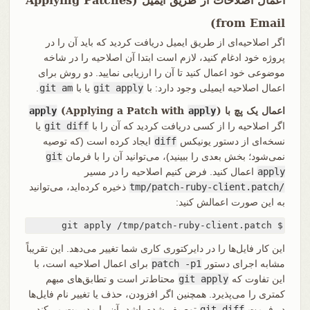
اعمال اصلاحات از طریق ایمیل (Applying Patches
from Email)
اگر اصلاحیه‌ای از طریق ایمیل دریافت کردید که باید آن را در
پروژه خود ادغام کنید، لازم است ابتدا آن اصلاحیه را در شاخه
موضوعی خود اعمال کنید تا آن را ارزیابی نمایید. دو روش برای
اعمال اصلاحیه ایمیلی وجود دارد: با
git apply
یا با
git am
.
اعمال یک پچ با
)
apply
(Applying a Patch with
apply
اگر اصلاحیه را از کسی دریافت کردید که آن را با
git diff
یا
نسخه‌ای از دستور یونیکس
diff
ایجاد کرده است (که توصیه
نمی‌شود؛ بخش بعدی را ببینید)، می‌توانید آن را با فرمان
git
apply
اعمال کنید. فرض کنیم اصلاحیه را در مسیر
/tmp/patch-ruby-client.patch
ذخیره کرده‌اید، می‌توانید
به این صورت اعمالش کنید:
$ git apply /tmp/patch-ruby-client.patch
این کار فایل‌ها را در دایرکتوری کاری شما تغییر می‌دهد. این تقریباً
مشابه اجرای دستور
patch -p1
برای اعمال اصلاحیه است، با
این تفاوت که
git apply
محتاط‌تر است و تطابق‌های مبهم
کمتری را می‌پذیرد. همچنین اگر افزودن، حذف یا تغییر نام فایل‌ها
در فرمت
git diff
توصیف شده باشد، آن را مدیریت می‌کند،