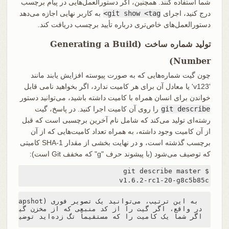
شما استفاده کنند. همچنین، اگر دستورالعمل‌هایی در پیام برچسب
درج کنید، اجرای
git show <tag>
به کاربر نهایی اجازه می‌دهد
دستورالعمل‌های خاص‌تری درباره تأیید برچسب دریافت کند.
تولید شماره ساخت (Generating a Build
Number)
چون گیت شماره‌هایی که به صورت پیوسته افزایش یابند مانند
'v123' یا معادل آن برای هر کامیت ندارد، اگر بخواهید نامی قابل
خواندن برای انسان همراه با کامیت داشته باشید، می‌توانید دستور
git describe
را روی آن کامیت اجرا کنید. در پاسخ، گیت
رشته‌ای تولید می‌کند که شامل نام آخرین برچسبی است که قبل
از آن کامیت وجود داشته، به همراه تعداد کامیت‌هایی که از آن
برچسب گذشته است، و در نهایت بخشی از مقدار SHA-1 کامیتی
که توصیف می‌شود (با پیشوند حرف "g" که مخفف Git است):
v1.6.2-rc1-20-g8c5b85c
اگر شما یک کامیت را که مستقیماً تگ زده‌اید توضیح دهید، فقط نام تگ را نشان می‌دهد.