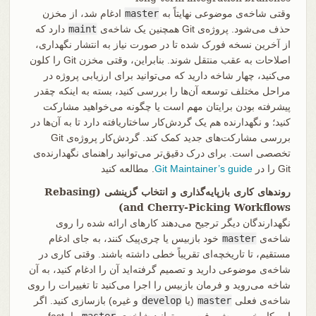
وقتی شاخه‌ی موضوعی نهایتاً به
master
ادغام شد، از مخزن
حذف می‌شود. پروژه‌ی Git همچنین یک شاخه‌ی
maint
دارد که
از آخرین نسخه فورک شده تا در صورت نیاز به انتشار نگهداری،
اصلاحات به عقب منتقل شوند. بنابراین، وقتی مخزن Git را کلون
می‌کنید، چهار شاخه دارید که می‌توانید برای ارزیابی پروژه در
مراحل مختلف توسعه آن‌ها را بررسی کنید، بسته به اینکه چقدر
پیشرفته بودن برایتان مهم است یا چگونه می‌خواهید مشارکت
کنید؛ و نگهدارنده هم یک گردش‌کار ساختاریافته دارد تا به آن‌ها در
بررسی مشارکت‌های جدید کمک کند. گردش‌کار پروژه‌ی Git
تخصصی است. برای درک دقیق‌تر می‌توانید راهنمای نگهدارنده‌ی
Git را در
Git Maintainer’s guide
. مطالعه کنید
روندهای کاری بازپایه‌گذاری و انتخاب گزینشی (Rebasing
and Cherry-Picking Workflows)
نگهدارندگان دیگر ترجیح می‌دهند کارهای ارائه شده را روی
شاخه‌ی
master
خود بازبیس یا چری‌پیک کنند، به جای ادغام
مستقیم، تا تاریخچه‌ای تقریباً خطی داشته باشند. وقتی کاری در
شاخه‌ی موضوعی دارید و تصمیم گرفته‌اید آن را ادغام کنید، به آن
شاخه می‌روید و فرمان بازبیس را اجرا می‌کنید تا تغییرات را روی
شاخه‌ی فعلی
master
(یا
develop
و غیره) بازسازی کنید. اگر