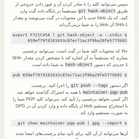
سپس می‌توانید کلید را با صادر کردن آن و عبور دادن خروجی از
طریق
git hash-object
مستقیماً در پایگاه داده گیت وارد
کنید، که یک blob جدید با این محتویات در گیت می‌نویسد و مقدار
SHA-1 آن blob را به شما برمی‌گرداند:
659ef797d181633c87ec71ac3f9ba29fe5775b92
حالا که محتویات کلید شما در گیت است، می‌توانید برچسبی
بسازید که مستقیماً به آن اشاره کند با مشخص کردن مقدار SHA-
1 جدیدی که دستور
hash-object
به شما داده است:
$ git tag -a maintainer-pgp-pub 659ef797d181633c87ec71ac3f9ba29fe5775b92
اگر دستور
git push --tags
را اجرا کنید، برچسب
maintainer-pgp-pub
با همه به اشتراک گذاشته خواهد شد.
اگر کسی بخواهد برچسبی را تأیید کند، می‌تواند کلید PGP شما را
با استخراج مستقیم blob از پایگاه داده و وارد کردن آن در GPG
به صورت مستقیم وارد کند:
$ git show maintainer-pgp-pub | gpg --import
آن‌ها می‌توانند از آن کلید برای تأیید تمام برچسب‌های امضا شده