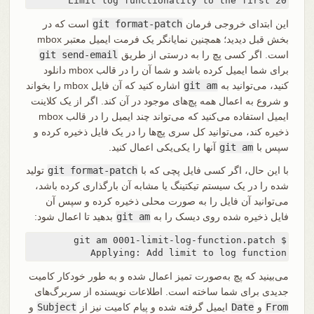
Limit log functionality to the first 20
این ابتدای خروجی فرمان
git format-patch
است که در
بخش قبل دیدید؛ همچنین نمایانگر یک فرمت ایمیل معتبر mbox
است. اگر کسی پچ را به درستی از طریق
git send-email
برای شما ایمیل کرده باشد و شما آن را در قالب mbox دانلود
کنید، می‌توانید به
git am
اشاره کنید که آن فایل mbox را بخواند
و شروع به اعمال همه پچ‌های موجود در آن کند. اگر از یک کلاینت
ایمیل استفاده می‌کنید که می‌تواند چند ایمیل را در قالب mbox
ذخیره کند، می‌توانید کل سری پچ‌ها را در یک فایل ذخیره کرده و
سپس با
git am
آنها را یکی‌یکی اعمال کنید.
با این حال، اگر کسی فایل پچی که با
git format-patch
تولید
شده را در یک سیستم تیکتینگ یا مشابه آن بارگذاری کرده باشد،
می‌توانید آن فایل را به صورت محلی ذخیره کرده و سپس آن
فایل ذخیره شده روی دیسک را به
git am
بدهید تا اعمال شود:
Applying: Add limit to log function
می‌بینید که پچ به‌صورت تمیز اعمال شده و به طور خودکار کامیت
جدیدی برای شما ساخته است. اطلاعات نویسنده از سربرگ‌های
From
و
Date
ایمیل گرفته شده و پیام کامیت نیز از
Subject
و