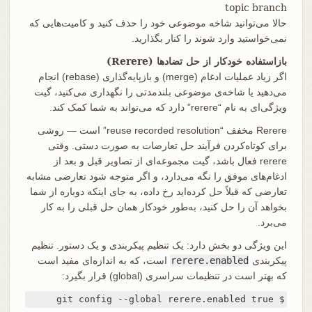
topic branch
حالا می‌توانید شاخه موضوعی خود را حذف کنید و کامیت‌هایی که
نمی‌خواستید وارد شوند را کنار بگذارید.
بازاستفاده خودکار از حل تضادها (Rerere)
اگر زیاد عملیات ادغام (merge) و بازپایه‌گذاری (rebase) انجام
می‌دهید یا شاخه‌ی موضوعی بلندمدتی را نگهداری می‌کنید، گیت
ویژگی‌ای به نام “rerere” دارد که می‌تواند به شما کمک کند.
Rerere مخفف “reuse recorded resolution” است — روشی
برای کوتاه‌کردن فرآیند حل تعارضات به صورت دستی. وقتی
rerere فعال باشد، گیت مجموعه‌ای از تصاویر قبل و بعد از
ادغام‌های موفق را نگه می‌دارد، و اگر متوجه شود تعارضی مشابه
تعارضی که قبلاً حل کرده‌اید رخ داده، به جای اینکه دوباره از شما
بخواهد آن را حل کنید، به‌طور خودکار همان حل قبلی را به کار
می‌برد.
این ویژگی دو بخش دارد: یک تنظیم پیکربندی و یک دستور. تنظیم
پیکربندی
rerere.enabled
است، که به اندازه‌ای مفید است
که بهتر است در تنظیمات سراسری (global) قرار بگیرد:
$ git config --global rerere.enabled true