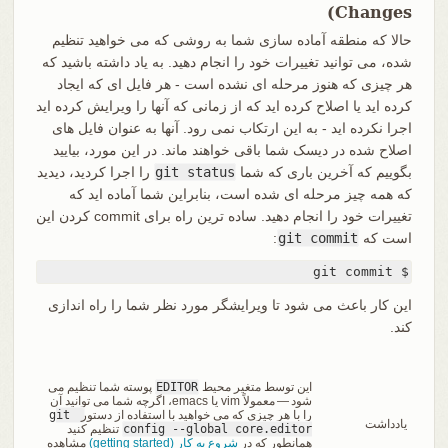
Changes)
حالا که منطقه آماده سازی شما به روشی که می خواهید تنظیم
شده، می توانید تغییرات خود را انجام دهید. به یاد داشته باشید که
هر چیزی که هنوز مرحله ای نشده است - هر فایل ای که ایجاد
کرده اید یا اصلاح کرده اید که از زمانی که آنها را ویرایش کرده اید
اجرا نکرده اید - به این ارتکاب نمی رود. آنها به عنوان فایل های
اصلاح شده در دیسک شما باقی خواهند ماند. در این مورد، بیایید
بگوییم که آخرین باری که شما
git status
را اجرا کردید، دیدید
که همه چیز مرحله ای شده است، بنابراین شما آماده اید که
تغییرات خود را انجام دهید. ساده ترین راه برای commit کردن این
است که
git commit
:
$ git commit
این کار باعث می شود تا ویرایشگر مورد نظر شما را راه اندازی
کند.
این توسط متغیر محیط
EDITOR
پوسته شما تنظیم می
شود — معمولاً vim یا emacs، اگرچه شما می توانید آن
را با هر چیزی که می خواهید با استفاده از دستور
git 
یادداشت
config --global core.editor
تنظیم کنید
همانطور که در
شروع به کار (getting started)
مشاهده