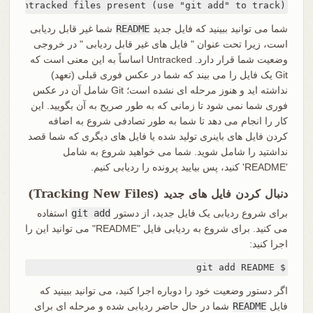
but untracked files present (use "git add" to track)
شما می توانید ببینید که فایل جدید
README
شما غیر قابل ردیابی
است، زیرا تحت عنوان " فایل های غیر قابل ردیابی " در خروجی
وضعیت شما قرار دارد. Untracked اساساً به این معنی است که
Git یک فایل را می بیند که شما در عکس فوری قبلی (تعهد)
نداشته اید و هنوز مرحله ای نشده است؛ Git شامل آن در عکس
فوری شما نمی شود تا زمانی که به طور صریح به آن بگویید. این
کار را انجام می دهد تا شما به طور تصادفی شروع به اضافه
کردن فایل های باینری تولید شده یا فایل های دیگری که شما قصد
نداشتید را شامل شوید. شما می خواهید شروع به شامل
'README' کنید، پس بیایید پرونده را ردیابی کنیم.
دنبال کردن فایل های جدید (Tracking New Files)
برای شروع ردیابی یک فایل جدید، از دستور
git add
استفاده
می کنید. برای شروع به ردیابی فایل "README" می توانید این را
اجرا کنید:
$ git add README
اگر دستور وضعیت خود را دوباره اجرا کنید، می توانید ببینید که
فایل
README
شما در حال حاضر ردیابی شده و مرحله ای برای