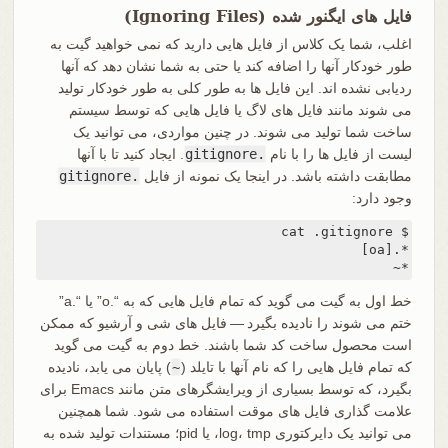
فایل های ایگنور شده (Ignoring Files)
اغلب، شما یک کلاس از فایل هایی دارید که نمی خواهید گیت به
طور خودکار آنها را اضافه کند یا حتی به شما نشان دهد که آنها
ردیابی نشده اند. این فایل ها به طور کلی به طور خودکار تولید
می شوند مانند فایل های لاگ یا فایل هایی که توسط سیستم
ساخت شما تولید می شوند. در چنین مواردی، می توانید یک
لیست از فایل ها را با نام
.gitignore
. ایجاد کنید تا با آنها
مطابقت داشته باشد. در اینجا یک نمونه از فایل
.gitignore
وجود دارد:
*~
خط اول به گیت می گوید که تمام فایل هایی که به “.o” یا “.a”
ختم می شوند را نادیده بگیرد — فایل های شی و آرشیو که ممکن
است محصول ساخت کد شما باشند. خط دوم به گیت می گوید
که تمام فایل هایی را که نام آنها با تایلد (
~
) پایان می یابد، نادیده
بگیرد، که توسط بسیاری از ویرایشگرهای متن مانند Emacs برای
علامت گذاری فایل های موقت استفاده می شود. شما همچنین
می توانید یک دایرکتوری log، tmp، یا pid؛ مستندات تولید شده به