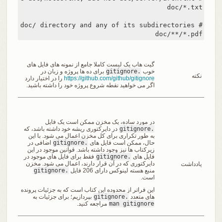
doc/**/*.pdf
گیت هاب یک لیست کاملا جامع از نمونه های فایل های
خوب
.gitignore
برای ده ها پروژه و زبان در
نکته
https://github.com/github/gitignore
را در اختیار دارد
اگر می خواهید نقطه شروع پروژه خود را داشته باشید.
در مورد ساده، یک مخزن ممکن است یک فایل
.gitignore
در دایرکتوری ریشه خود داشته باشد، که
به طور تکراری برای کل مخزن اعمال می شود. با این
حال، ممکن است فایل های
.gitignore
اضافی در
زیرکتاب ها نیز وجود داشته باشد. قوانین موجود در این
فایل های
.gitignore
فقط برای فایل های موجود در
دایرکتوری که در آن قرار دارند، اعمال می شود. مخزن
یادداشت
منبع هسته لینوکس دارای 206 فایل
.gitignore
است.
این فراتر از محدوده این کتاب است که به جزئیات پرونده
های متعدد
.gitignore
بپردازیم؛ برای جزئیات به
man gitignore
مراجعه کنید.