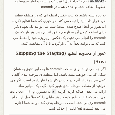
(
463dc4f
) ، چه تعداد فایل تغییر کرده است و آمار مربوط به
خطوط اضافه شده و حذف شده در commit.
به یاد داشته باشید که ثبت عکس لحظه ای که در منطقه تنظیم
خود قرار داده اید را ثبت می کند. هر چیزی که شما تنظیم نکرده
اید هنوز در آنجا اصلاح شده است؛ شما می توانید یک تعهد دیگر
برای اضافه کردن آن به تاریخچه خود انجام دهید. هر بار که یک
commit را انجام می دهید، یک عکس از پروژه خود را ضبط می
کنید که می توانید بعداً به آن بازگردید یا با آن مقایسه کنید.
عبور از محدوده استیج (Skipping the Staging
Area)
اگر چه می تواند برای ساخت commit ها به طور دقیق به همان
شکل که می خواهید مفید باشد، اما منطقه ی مرحله بندی گاهی
کمی پیچیده تر از آنچه در جریان کار شما نیاز دارید است. اگر می
خواهید از منطقه مرحله بندی عبور کنید، گیت یک میانبر ساده
ارائه می دهد. اضافه کردن گزینه
-a
به دستور commit `git باعث
می شود که Git به طور خودکار هر فایلی را که قبلاً قبل از انجام
commit ردیابی شده است ، مرحله بندی کند ، و به شما اجازه
می دهد قسمت add `git را حذف کنید: