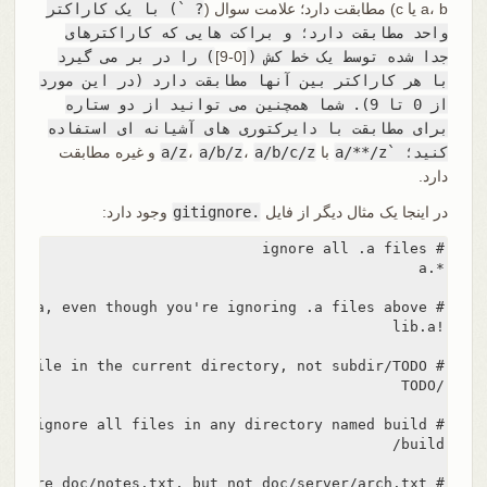
a، b یا c) مطابقت دارد؛ علامت سوال (
? `) با یک کاراکتر
واحد مطابقت دارد؛ و براکت هایی که کاراکترهای
جدا شده توسط یک خط کش (
[0-9]
) را در بر می گیرد
با هر کاراکتر بین آنها مطابقت دارد (در این مورد
از 0 تا 9). شما همچنین می توانید از دو ستاره
برای مطابقت با دایرکتوری های آشیانه ای استفاده
کنید؛ `a/**/z
با
a/b/c/z
،
a/b/z
،
a/z
و غیره مطابقت
دارد.
در اینجا یک مثال دیگر از فایل
.gitignore
وجود دارد: