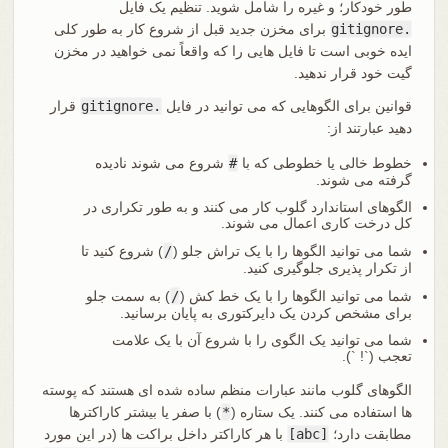
طور خودکار؛ و غیره را شامل شوید. تنظیم یک فایل
.gitignore
برای مخزن جدید قبل از شروع کار به طور کلی
ایده خوبی است تا فایل هایی را که واقعاً نمی خواهید در مخزن
گیت خود قرار ندهید.
قوانین برای الگوهایی که می توانید در فایل
.gitignore
قرار
دهید عبارتند از:
خطوط خالی یا خطوطی که با
#
شروع می شوند نادیده
گرفته می شوند.
الگوهای استاندارد گلوب کار می کنند و به طور تکراری در
کل درخت کاری اعمال می شوند.
شما می توانید الگوها را با یک تراش جلو (
/
) شروع کنید تا
از تکرار پذیری جلوگیری کنید.
شما می توانید الگوها را با یک خط کش (
/
) به سمت جلو
برای مشخص کردن یک دایرکتوری به پایان برسانید.
شما می توانید یک الگوی را با شروع آن با یک علامت
تعجب (`! `).
الگوهای گلوب مانند عبارات منظم ساده شده ای هستند که پوسته
ها استفاده می کنند. یک ستاره (
*
) با صفر یا بیشتر کاراکترها
مطابقت دارد؛
[abc]
با هر کاراکتر داخل براکت ها (در این مورد