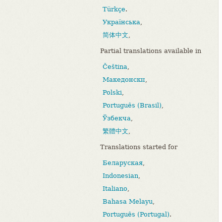
Türkçe
.
Українська
,
简体中文
,
Partial translations available in
Čeština
,
Македонски
,
Polski
,
Português (Brasil)
,
Ўзбекча
,
繁體中文
,
Translations started for
Беларуская
,
Indonesian
,
Italiano
,
Bahasa Melayu
,
Português (Portugal)
.