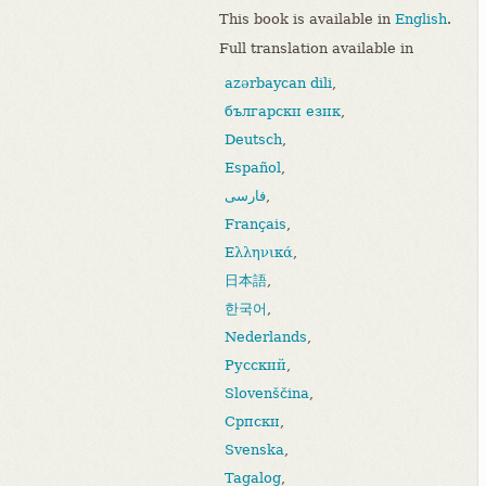
This book is available in
English
.
Full translation available in
azərbaycan dili
,
български език
,
Deutsch
,
Español
,
,
فارسی
Français
,
Ελληνικά
,
日本語
,
한국어
,
Nederlands
,
Русский
,
Slovenščina
,
Српски
,
Svenska
,
Tagalog
,