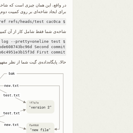
برای ایجاد شاخه‌ای بر روی کمییت دوم، م
$ git update-ref refs/heads/test cac0ca
شاخه‌ی شما فقط شامل کار از آن کمییت
b6c4951e3b15f3d First commit
حالا، پایگاه‌داده‌ی گیت شما از نظر مف