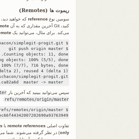
ریموت ها (Remotes)
سومین نوع
reference
که خواهید دید،
کنید، Git آخرین مقداری که به آن
mote
می‌کند. برای مثال، می‌توانید یک
emote
  a11bef0..ca82a6d  master -> master
سپس می‌توانید ببینید که آخرین بار
ter
:
refs/remotes/origin/master
ec66f44342007202690a93763949
تفاوت اصلی
remote references
با
s
only
) در نظر گرفته می‌شوند. شما می‌تو