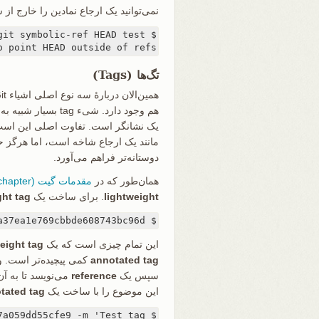
نمی‌توانید یک ارجاع نمادین را خارج از سبک refs قرار
o point HEAD outside of refs/
تگ‌ها (Tags)
مانند یک ارجاع شاخه است، اما هرگز ح
دوستانه‌تر فراهم می‌آورد.
همان‌طور که در
مقدمات گیت (git basics chapter)
lightweight
. برای ساخت یک
ght tag
$ git update-ref refs/tags/v1.0 cac0cab538b970a37ea1e769cbbde608743bc96d
این تمام چیزی است که یک
eight tag
annotated tag
کمی پیچیده‌تر است. 
سپس یک
reference
می‌نویسد تا به آن
این موضوع را با ساخت یک
tated tag
$ git tag -a v1.1 1a410efbd13591db07496601ebc7a059dd55cfe9 -m 'Test tag'