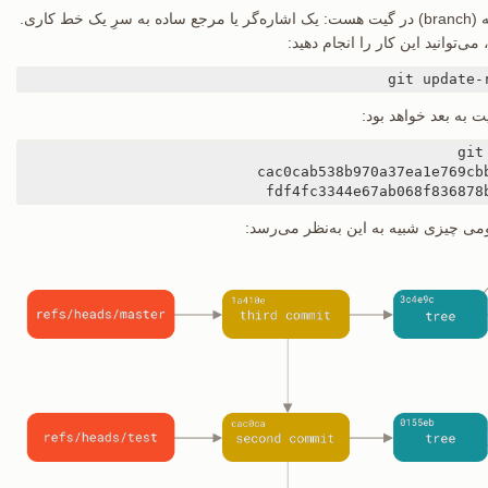
در واقع، این همان چیزی است که شاخه (branch) در گیت هست: یک اشاره‌گر یا مرجع ساده به سرِ یک خط کاری.
ی‌توانید این کار را انجام دهید:
 به بعد خواهد بود:
fdf4fc3344e67ab068f836878
هومی چیزی شبیه به این به‌نظر می‌رسد: