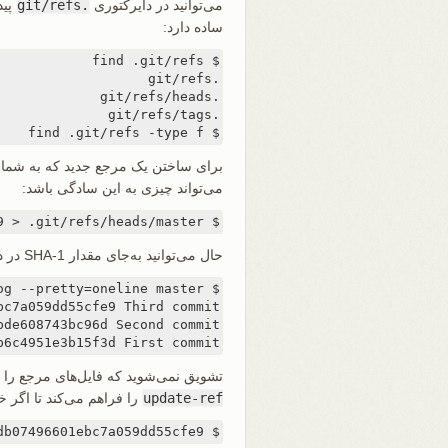
می‌توانید در دایرکتوری
.git/refs
پید
ساده دارد:
$ find .git/refs -type f
برای ساختن یک مرجع جدید که به شما کم
می‌تواند چیزی به این سادگی باشد:
$ echo 1a410efbd13591db07496601ebc7a059dd55cfe9 > .git/refs/heads/master
حال می‌توانید به‌جای مقدار SHA-1 در دستورات گیت از مرجع head که همین الآن ساخته‌اید استفاده کنید:
b6c4951e3b15f3d First commit
تشویق نمی‌شوید که فایل‌های مرجع را مس
update-ref
را فراهم می‌کند تا اگر خ
$ git update-ref refs/heads/master 1a410efbd13591db07496601ebc7a059dd55cfe9