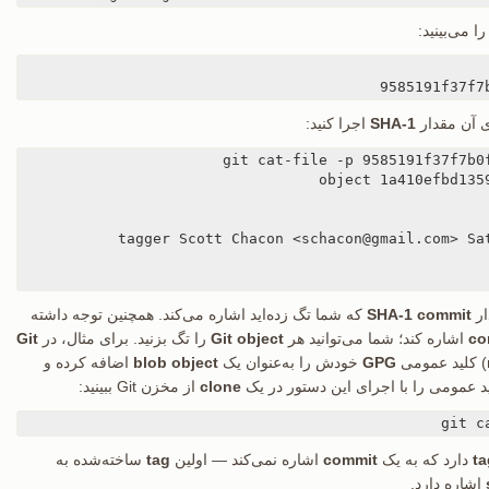
 می‌بینید:
9585191f37f7
 آن مقدار
SHA-1
اجرا کنید:
ار
SHA-1 commit
که شما تگ زده‌اید اشاره می‌کند. همچنین توجه داشته
co
اشاره کند؛ شما می‌توانید هر
Git object
را تگ بزنید. برای مثال، در
Git
GPG
خودش را به‌عنوان یک
blob object
اضافه کرده و
د عمومی را با اجرای این دستور در یک
clone
از مخزن Git ببینید:
ta
دارد که به یک
commit
اشاره نمی‌کند — اولین
tag
ساخته‌شده به
اشاره دارد.