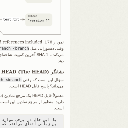
نمودار 176. Git directory objects with branch head references included
وقتی دستوراتی مثل
ranch <branch>
می‌کند تا SHA-1 آخرین کم
دهد.
نشانگر HEAD (The HEAD)
سؤال این است که وقتی
h <branch>
می‌داند؟ پاسخ فایل HEAD است.
دارید. منظور از مرجع نمادین این است
است.
این زمانی اتفاق می‌افتد که شما یک تگ، کامیت یا شاخهٔ ریموت را checkout می‌کنید، که مخزن شما را در وضعیت "detached HEAD" قرار می‌دهد.