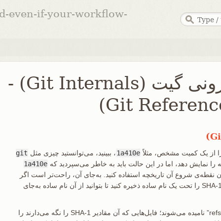
ed-even-if-your-workflow-
10.3 مباحث درونی گیت (Git Internals) -
ا از یک کمیت مشخص، مثلاً
1a410e
، ببینید، می‌توانستید چیزی مثل
git
چه را نمایش دهد، اما در این حالت باید به خاطر می‌سپردید که
1a410e
 نقطه‌ی شروع آن تاریخچه استفاده کنید. به‌جای آن، راحت‌تر است اگر
فایلی داشته باشید که بتوانید آن مقدار SHA-1 را تحت یک نام ساده ذخیره کنید تا بتوانید از آن نام ساده به‌جای
در گیت، این نام‌های ساده «مراجع» یا “refs” نامیده می‌شوند؛ فایل‌هایی که آن مقادیر SHA-1 را نگه می‌دارند را