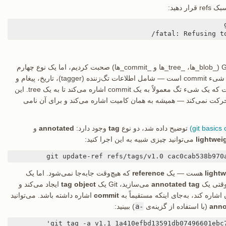
 دهید:
fatal: Refusing t
همین‌الان دربارهٔ سه نوع اصلی اشیاء Git (_blob_ها، _tree_ها و _commit_ها) صحبت کردیم، اما یک نوع چهارم
هم وجود دارد. شیء tag بسیار شبیه به شیء commit است — شامل اطلاعات تگ‌زننده (tagger)، تاریخ، پیغام و
یک نشانگر است. تفاوت اصلی این است که یک شیء تگ معمولاً به یک commit اشاره می‌کند تا به یک tree. این
رکت نمی‌کند — همیشه به همان کامیت اشاره می‌کند و برای آن نامی
توضیح داده شد، دو نوع
tag
وجود دارد:
annotated
و
lightwei
می‌توانید چیزی شبیه به این اجرا کنید:
lightw
هست — یک
reference
که هیچ‌وقت جابه‌جا نمی‌شود. اما یک
وقتی یک
annotated tag
می‌سازید، Git یک
tag object
ایجاد می‌کند و
 اشاره کند، به‌جای اینکه مستقیماً به
commit
اشاره داشته باشد. می‌توانید
anno
(با استفاده از گزینه‌ی
-a
) ببینید: