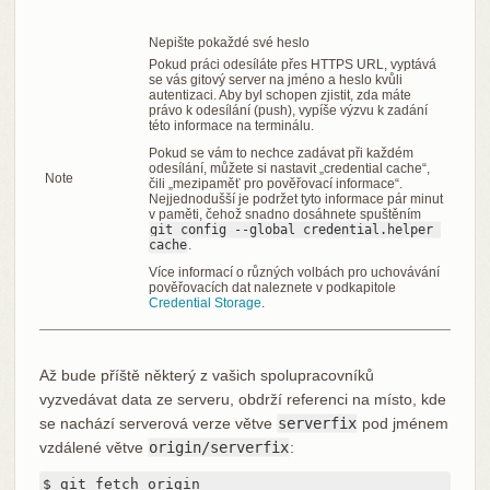
Nepište pokaždé své heslo
Pokud práci odesíláte přes HTTPS URL, vyptává
se vás gitový server na jméno a heslo kvůli
autentizaci. Aby byl schopen zjistit, zda máte
právo k odesílání (push), vypíše výzvu k zadání
této informace na terminálu.
Pokud se vám to nechce zadávat při každém
odesílání, můžete si nastavit „credential cache“,
Note
čili „mezipaměť pro pověřovací informace“.
Nejjednodušší je podržet tyto informace pár minut
v paměti, čehož snadno dosáhnete spuštěním
git config --global credential.helper 
cache
.
Více informací o různých volbách pro uchovávání
pověřovacích dat naleznete v podkapitole
Credential Storage
.
Až bude příště některý z vašich spolupracovníků
vyzvedávat data ze serveru, obdrží referenci na místo, kde
se nachází serverová verze větve
serverfix
pod jménem
vzdálené větve
origin/serverfix
:
$ git fetch origin
