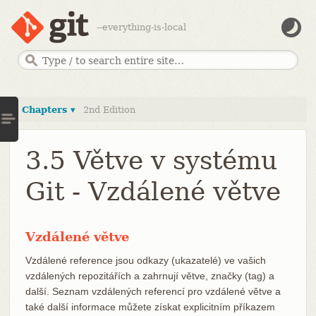
--everything-is-local
Chapters ▾
2nd Edition
3.5 Větve v systému
Git - Vzdálené větve
Vzdálené větve
Vzdálené reference jsou odkazy (ukazatelé) ve vašich
vzdálených repozitářích a zahrnují větve, značky (tag) a
další. Seznam vzdálených referencí pro vzdálené větve a
také další informace můžete získat explicitním příkazem