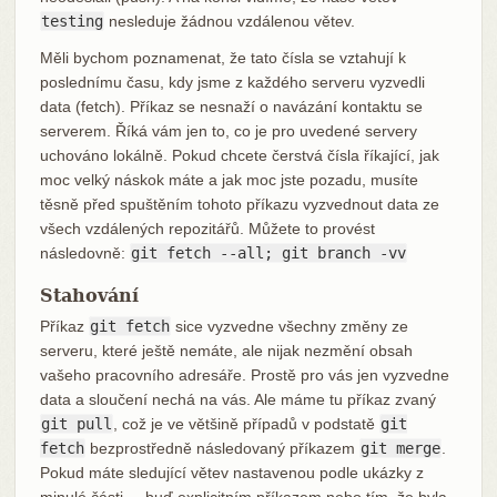
testing
nesleduje žádnou vzdálenou větev.
Měli bychom poznamenat, že tato čísla se vztahují k
poslednímu času, kdy jsme z každého serveru vyzvedli
data (fetch). Příkaz se nesnaží o navázání kontaktu se
serverem. Říká vám jen to, co je pro uvedené servery
uchováno lokálně. Pokud chcete čerstvá čísla říkající, jak
moc velký náskok máte a jak moc jste pozadu, musíte
těsně před spuštěním tohoto příkazu vyzvednout data ze
všech vzdálených repozitářů. Můžete to provést
následovně:
git fetch --all; git branch -vv
Stahování
Příkaz
git fetch
sice vyzvedne všechny změny ze
serveru, které ještě nemáte, ale nijak nezmění obsah
vašeho pracovního adresáře. Prostě pro vás jen vyzvedne
data a sloučení nechá na vás. Ale máme tu příkaz zvaný
git pull
, což je ve většině případů v podstatě
git
fetch
bezprostředně následovaný příkazem
git merge
.
Pokud máte sledující větev nastavenou podle ukázky z