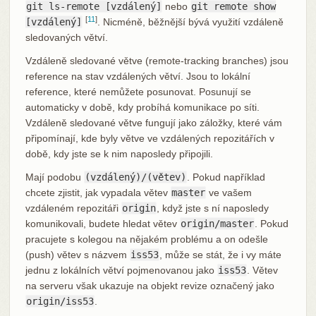
git ls-remote [vzdálený]
nebo
git remote show
[
11
]
[vzdálený]
. Nicméně, běžnější bývá využití vzdáleně
sledovaných větví.
Vzdáleně sledované větve (remote-tracking branches) jsou
reference na stav vzdálených větví. Jsou to lokální
reference, které nemůžete posunovat. Posunují se
automaticky v době, kdy probíhá komunikace po síti.
Vzdáleně sledované větve fungují jako záložky, které vám
připomínají, kde byly větve ve vzdálených repozitářích v
době, kdy jste se k nim naposledy připojili.
Mají podobu
(vzdálený)/(větev)
. Pokud například
chcete zjistit, jak vypadala větev
master
ve vašem
vzdáleném repozitáři
origin
, když jste s ní naposledy
komunikovali, budete hledat větev
origin/master
. Pokud
pracujete s kolegou na nějakém problému a on odešle
(push) větev s názvem
iss53
, může se stát, že i vy máte
jednu z lokálních větví pojmenovanou jako
iss53
. Větev
na serveru však ukazuje na objekt revize označený jako
origin/iss53
.