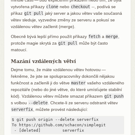
minulé části — buď explicitním příkazem nebo tím, že byla
vytvořena příkazy
clone
nebo
checkout
--, podívá se
příkaz
git pull
jaký server a jakou větev vaše současná
větev sleduje, vyzvedne změny ze serveru a pokusí se
vzdálenou větev začlenit (merge).
Obecně bývá lepší přímo použít příkazy
fetch
a
merge
,
protože magie skrytá za
git pull
může být často
matoucí.
Mazání vzdálených větví
Dejme tomu, že máte vzdálenou větev hotovou —
řekněme, že jste se spolupracovníky dokončili nějakou
funkčnost a začlenili ji do větve
master
vašeho vzdáleného
repozitáře (nebo do jiné větve, do které umísťujete stabilní
kód). Vzdálenou větev můžete smazat příkazem
git push
s volbou
--delete
. Chcete-li ze serveru odstranit větev
serverfix
, můžete provést následující:
$ git push origin --delete serverfix

To https://github.com/schacon/simplegit

 - [deleted]         serverfix