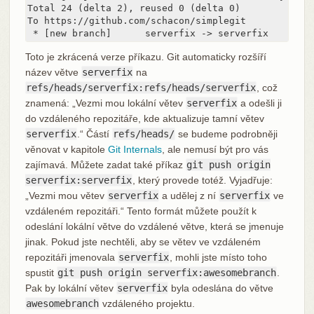
Total 24 (delta 2), reused 0 (delta 0)

To https://github.com/schacon/simplegit

 * [new branch]      serverfix -> serverfix
Toto je zkrácená verze příkazu. Git automaticky rozšíří
název větve
serverfix
na
refs/heads/serverfix:refs/heads/serverfix
, což
znamená: „Vezmi mou lokální větev
serverfix
a odešli ji
do vzdáleného repozitáře, kde aktualizuje tamní větev
serverfix
.“ Částí
refs/heads/
se budeme podrobněji
věnovat v kapitole
Git Internals
, ale nemusí být pro vás
zajímavá. Můžete zadat také příkaz
git push origin
serverfix:serverfix
, který provede totéž. Vyjadřuje:
„Vezmi mou větev
serverfix
a udělej z ní
serverfix
ve
vzdáleném repozitáři.“ Tento formát můžete použít k
odeslání lokální větve do vzdálené větve, která se jmenuje
jinak. Pokud jste nechtěli, aby se větev ve vzdáleném
repozitáři jmenovala
serverfix
, mohli jste místo toho
spustit
git push origin serverfix:awesomebranch
.
Pak by lokální větev
serverfix
byla odeslána do větve
awesomebranch
vzdáleného projektu.