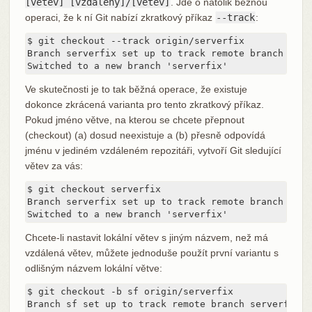
[větev] [vzdálený]/[větev]
. Jde o natolik běžnou
operaci, že k ní Git nabízí zkratkový příkaz
--track
:
$ git checkout --track origin/serverfix

Branch serverfix set up to track remote branch serv
Switched to a new branch 'serverfix'
Ve skutečnosti je to tak běžná operace, že existuje
dokonce zkrácená varianta pro tento zkratkový příkaz.
Pokud jméno větve, na kterou se chcete přepnout
(checkout) (a) dosud neexistuje a (b) přesně odpovídá
jménu v jediném vzdáleném repozitáři, vytvoří Git sledující
větev za vás:
$ git checkout serverfix

Branch serverfix set up to track remote branch serv
Switched to a new branch 'serverfix'
Chcete-li nastavit lokální větev s jiným názvem, než má
vzdálená větev, můžete jednoduše použít první variantu s
odlišným názvem lokální větve:
$ git checkout -b sf origin/serverfix

Branch sf set up to track remote branch serverfix f