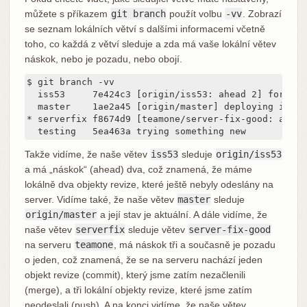
můžete s příkazem
git branch
použít volbu
-vv
. Zobrazí
se seznam lokálních větví s dalšími informacemi včetně
toho, co každá z větví sleduje a zda má vaše lokální větev
náskok, nebo je pozadu, nebo obojí.
$ git branch -vv

  iss53     7e424c3 [origin/iss53: ahead 2] forgot 
  master    1ae2a45 [origin/master] deploying index 
* serverfix f8674d9 [teamone/server-fix-good: ahead
  testing   5ea463a trying something new
Takže vidíme, že naše větev
iss53
sleduje
origin/iss53
a má „náskok“ (ahead) dva, což znamená, že máme
lokálně dva objekty revize, které ještě nebyly odeslány na
server. Vidíme také, že naše větev
master
sleduje
origin/master
a její stav je aktuální. A dále vidíme, že
naše větev
serverfix
sleduje větev
server-fix-good
na serveru
teamone
, má náskok tři a současně je pozadu
o jeden, což znamená, že se na serveru nachází jeden
objekt revize (commit), který jsme zatím nezačlenili
(merge), a tři lokální objekty revize, které jsme zatím
neodeslali (push). A na konci vidíme, že naše větev