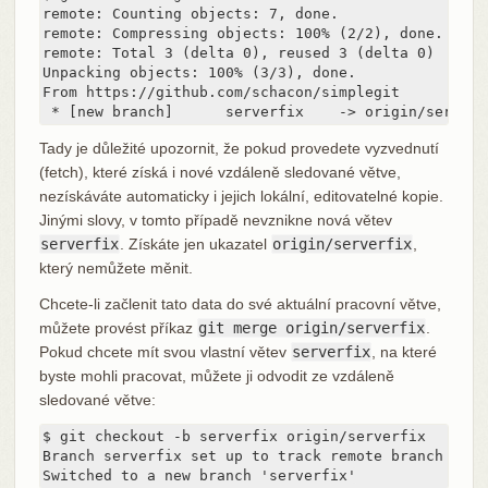
remote: Counting objects: 7, done.

remote: Compressing objects: 100% (2/2), done.

remote: Total 3 (delta 0), reused 3 (delta 0)

Unpacking objects: 100% (3/3), done.

From https://github.com/schacon/simplegit

 * [new branch]      serverfix    -> origin/serverf
Tady je důležité upozornit, že pokud provedete vyzvednutí
(fetch), které získá i nové vzdáleně sledované větve,
nezískáváte automaticky i jejich lokální, editovatelné kopie.
Jinými slovy, v tomto případě nevznikne nová větev
serverfix
. Získáte jen ukazatel
origin/serverfix
,
který nemůžete měnit.
Chcete-li začlenit tato data do své aktuální pracovní větve,
můžete provést příkaz
git merge origin/serverfix
.
Pokud chcete mít svou vlastní větev
serverfix
, na které
byste mohli pracovat, můžete ji odvodit ze vzdáleně
sledované větve:
$ git checkout -b serverfix origin/serverfix

Branch serverfix set up to track remote branch serv
Switched to a new branch 'serverfix'