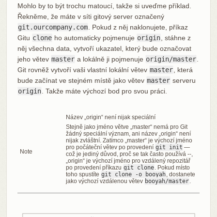
Mohlo by to být trochu matoucí, takže si uveďme příklad.
Řekněme, že máte v síti gitový server označený
git.ourcompany.com
. Pokud z něj naklonujete, příkaz
Gitu
clone
ho automaticky pojmenuje
origin
, stáhne z
něj všechna data, vytvoří ukazatel, který bude označovat
jeho větev
master
a lokálně ji pojmenuje
origin/master
.
Git rovněž vytvoří vaši vlastní lokální větev
master
, která
bude začínat ve stejném místě jako větev
master
serveru
origin
. Takže máte výchozí bod pro svou práci.
Název „origin“ není nijak speciální
Stejně jako jméno větve „master“ nemá pro Git
žádný speciální význam, ani název „origin“ není
nijak zvláštní. Zatímco „master“ je výchozí jméno
pro počáteční větev po provedení
git init
—
Note
což je jediný důvod, proč se tak často používá --,
„origin“ je výchozí jméno pro vzdálený repozitář
po provedení příkazu
git clone
. Pokud místo
toho spustíte
git clone -o booyah
, dostanete
jako výchozí vzdálenou větev
booyah/master
.