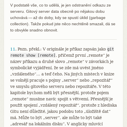
V podstatě vše, co to udělá, je jen odstranění odkazu ze
serveru. Gitový server data obecně po nějakou dobu
uchovává — až do doby, kdy se spustí úklid (garbage
collection). Takže pokud jste něco nechtěně smazali, dá se
to obvykle snadno obnovit.
11
. Pozn. překl.: V originále je příkaz zapsán jako
git
remote show [remote]
, přičemž první „remote“ je
název příkazu a druhé slovo „remote“ v závorkách je
symbolické vyjádření, že se zde má uvést jméno
„vzdáleného“…​ a teď čeho. Na jiných místech v knize
se volněji pracuje s pojmy „server“ nebo „repozitář“
ve smyslu gitového serveru nebo repozitáře. V této
kapitole bychom měli být přesnější, protože pojem
„remote“ musíme navíc spojit s větvemi. Přesnější je
použít spojení „vzdálený repozitář“, protože z hlediska
Gitu není důležité, jakou podobu toto „úložiště dat“
má. Může to být „server“, ale může to být také
„adresář na lokálním disku“. V anglicky mluvící