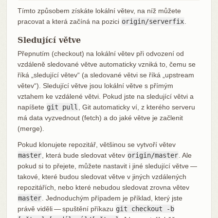
Tímto způsobem získáte lokální větev, na níž můžete
pracovat a která začíná na pozici
origin/serverfix
.
Sledující větve
Přepnutím (checkout) na lokální větev při odvození od
vzdáleně sledované větve automaticky vzniká to, čemu se
říká „sledující větev“ (a sledované větvi se říká „upstream
větev“). Sledující větve jsou lokální větve s přímým
vztahem ke vzdálené větvi. Pokud jste na sledující větvi a
napíšete
git pull
, Git automaticky ví, z kterého serveru
má data vyzvednout (fetch) a do jaké větve je začlenit
(merge).
Pokud klonujete repozitář, většinou se vytvoří větev
master
, která bude sledovat větev
origin/master
. Ale
pokud si to přejete, můžete nastavit i jiné sledující větve —
takové, které budou sledovat větve v jiných vzdálených
repozitářích, nebo které nebudou sledovat zrovna větev
master
. Jednoduchým případem je příklad, který jste
právě viděli — spuštění příkazu
git checkout -b