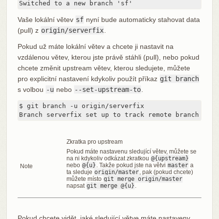
Switched to a new branch 'sf'
Vaše lokální větev
sf
nyní bude automaticky stahovat data
(pull) z
origin/serverfix
.
Pokud už máte lokální větev a chcete ji nastavit na
vzdálenou větev, kterou jste právě stáhli (pull), nebo pokud
chcete změnit upstream větev, kterou sledujete, můžete
pro explicitní nastavení kdykoliv použít příkaz
git branch
s volbou
-u
nebo
--set-upstream-to
.
$ git branch -u origin/serverfix

Branch serverfix set up to track remote branch serv
Zkratka pro upstream
Pokud máte nastavenu sledující větev, můžete se
na ni kdykoliv odkázat zkratkou
@{upstream}
nebo
@{u}
. Takže pokud jste na větvi
master
a
Note
ta sleduje
origin/master
, pak (pokud chcete)
můžete místo
git merge origin/master
napsat
git merge @{u}
.
Pokud chcete vidět, jaké sledující větve máte nastaveny,