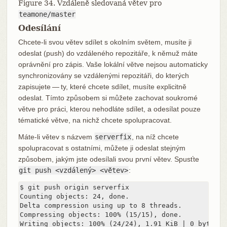
Figure 34. Vzdáleně sledovaná větev pro
teamone/master
Odesílání
Chcete-li svou větev sdílet s okolním světem, musíte ji
odeslat (push) do vzdáleného repozitáře, k němuž máte
oprávnění pro zápis. Vaše lokální větve nejsou automaticky
synchronizovány se vzdálenými repozitáři, do kterých
zapisujete — ty, které chcete sdílet, musíte explicitně
odeslat. Tímto způsobem si můžete zachovat soukromé
větve pro práci, kterou nehodláte sdílet, a odesílat pouze
tématické větve, na nichž chcete spolupracovat.
Máte-li větev s názvem
serverfix
, na níž chcete
spolupracovat s ostatními, můžete ji odeslat stejným
způsobem, jakým jste odesílali svou první větev. Spusťte
git push <vzdálený> <větev>
:
$ git push origin serverfix

Counting objects: 24, done.

Delta compression using up to 8 threads.

Compressing objects: 100% (15/15), done.

Writing objects: 100% (24/24), 1.91 KiB | 0 bytes/s,