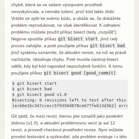
chybě, která se ve vašem vývojovém prostředí
nevyskytovala, a nemáte tušení, proč kód takto zlobí.
Vrátíte se zpět ke svému kódu, a ukáže se, že dokážete
problém reprodukovat, ne však identifikovat. K odhalení
problému můžete použít příkaz bisect (tedy „rozpůlit“).
Nejprve spustíte příkaz
git bisect start
, jímž celý
proces zahájíte, a poté použijete příkaz
git bisect bad
,
jímž systému oznámíte, že aktuální revize, na níž se právě
nacházíte, obsahuje chybu. Poté musíte nástroji bisect
sdělit, kdy byl kód naposled nepochybně funkční. K tomu
použijete příkaz
git bisect good [good_commit]
:
$ git bisect start

$ git bisect bad

$ git bisect good v1.0

Bisecting: 6 revisions left to test after this

[ecb6e1bc347ccecc5f9350d878ce677feb13d3b2] error ha
Git zjistil, že mezi revizí, kterou jste označili jako poslední
dobrou (v1.0), a aktuální problémovou verzí je asi 12
revizí, a provedl checkout prostřední revize. Nyní můžete
provést testování a vyzkoušet, zda problém existuje i v této