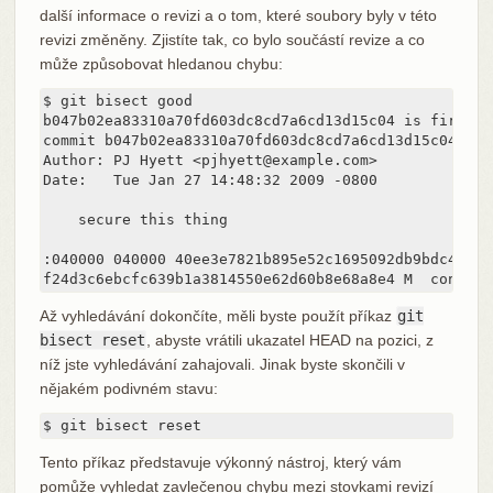
další informace o revizi a o tom, které soubory byly v této
revizi změněny. Zjistíte tak, co bylo součástí revize a co
může způsobovat hledanou chybu:
$ git bisect good

b047b02ea83310a70fd603dc8cd7a6cd13d15c04 is first ba
commit b047b02ea83310a70fd603dc8cd7a6cd13d15c04

Author: PJ Hyett <pjhyett@example.com>

Date:   Tue Jan 27 14:48:32 2009 -0800

    secure this thing

:040000 040000 40ee3e7821b895e52c1695092db9bdc4c61d1
f24d3c6ebcfc639b1a3814550e62d60b8e68a8e4 M  config
Až vyhledávání dokončíte, měli byste použít příkaz
git
bisect reset
, abyste vrátili ukazatel HEAD na pozici, z
níž jste vyhledávání zahajovali. Jinak byste skončili v
nějakém podivném stavu:
$ git bisect reset
Tento příkaz představuje výkonný nástroj, který vám
pomůže vyhledat zavlečenou chybu mezi stovkami revizí