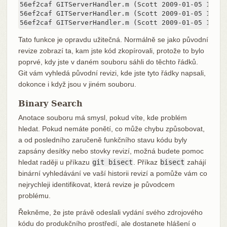
56ef2caf GITServerHandler.m (Scott 2009-01-05 151) 
56ef2caf GITServerHandler.m (Scott 2009-01-05 152) 
56ef2caf GITServerHandler.m (Scott 2009-01-05 153)
Tato funkce je opravdu užitečná. Normálně se jako původní
revize zobrazí ta, kam jste kód zkopírovali, protože to bylo
poprvé, kdy jste v daném souboru sáhli do těchto řádků.
Git vám vyhledá původní revizi, kde jste tyto řádky napsali,
dokonce i když jsou v jiném souboru.
Binary Search
Anotace souboru má smysl, pokud víte, kde problém
hledat. Pokud nemáte ponětí, co může chybu způsobovat,
a od posledního zaručeně funkčního stavu kódu byly
zapsány desítky nebo stovky revizí, možná budete pomoc
hledat raději u příkazu
git bisect
. Příkaz
bisect
zahájí
binární vyhledávání ve vaší historii revizí a pomůže vám co
nejrychleji identifikovat, která revize je původcem
problému.
Řekněme, že jste právě odeslali vydání svého zdrojového
kódu do produkčního prostředí, ale dostanete hlášení o