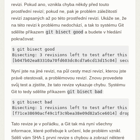
revizi. Pokud ano, vznikla chyba někdy před touto
prostřední revizí; pokud ne, pak je problém záležitostí
revizí zapsaných až po této prostřední revizi. Ukáže se, že
na této revizi k problému nedochází, a tak to systému Git
sdělíte příkazem
git bisect good
a budete v hledání
pokračovat:
$ git bisect good

Bisecting: 3 revisions left to test after this

[b047b02ea83310a70fd603dc8cd7a6cd13d15c04] secure t
Nyní jste na jiné revizi, na půl cesty mezi revizí, kterou jste
právě otestovali, a problémovou revizí. Znovu provedete
svůj test a zjistíte, že tato revize vykazuje chybu. Systému
Git to tedy sdělíte příkazem
git bisect bad
:
$ git bisect bad

Bisecting: 1 revisions left to test after this

[f71ce38690acf49c1f3c9bea38e09d82a5ce6014] drop exc
Tato revize je v pořádku, a Git tak má nyní všechny
informace, které potřebuje k určení, kde problém vznikl.
Sdělí vám SHA-1 první revize s chybou a zobrazí některé