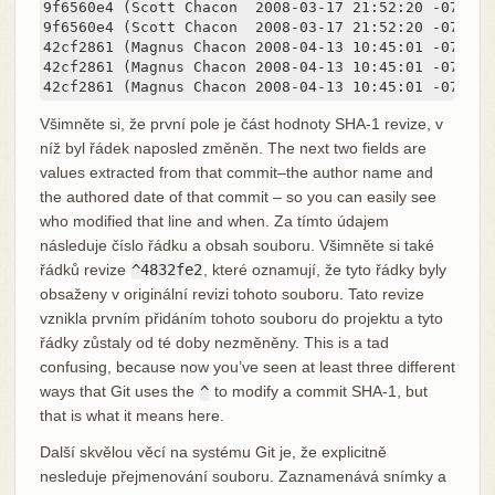
9f6560e4 (Scott Chacon  2008-03-17 21:52:20 -0700 18
9f6560e4 (Scott Chacon  2008-03-17 21:52:20 -0700 19
42cf2861 (Magnus Chacon 2008-04-13 10:45:01 -0700 2
42cf2861 (Magnus Chacon 2008-04-13 10:45:01 -0700 2
42cf2861 (Magnus Chacon 2008-04-13 10:45:01 -0700 2
Všimněte si, že první pole je část hodnoty SHA-1 revize, v
níž byl řádek naposled změněn. The next two fields are
values extracted from that commit–the author name and
the authored date of that commit – so you can easily see
who modified that line and when. Za tímto údajem
následuje číslo řádku a obsah souboru. Všimněte si také
řádků revize
^4832fe2
, které oznamují, že tyto řádky byly
obsaženy v originální revizi tohoto souboru. Tato revize
vznikla prvním přidáním tohoto souboru do projektu a tyto
řádky zůstaly od té doby nezměněny. This is a tad
confusing, because now you’ve seen at least three different
ways that Git uses the
^
to modify a commit SHA-1, but
that is what it means here.
Další skvělou věcí na systému Git je, že explicitně
nesleduje přejmenování souboru. Zaznamenává snímky a