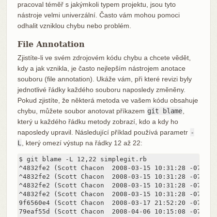
pracoval téměř s jakýmkoli typem projektu, jsou tyto
nástroje velmi univerzální. Často vám mohou pomoci
odhalit vzniklou chybu nebo problém.
File Annotation
Zjistíte-li ve svém zdrojovém kódu chybu a chcete vědět,
kdy a jak vznikla, je často nejlepším nástrojem anotace
souboru (file annotation). Ukáže vám, při které revizi byly
jednotlivé řádky každého souboru naposledy změněny.
Pokud zjistíte, že některá metoda ve vašem kódu obsahuje
chybu, můžete soubor anotovat příkazem
git blame
,
který u každého řádku metody zobrazí, kdo a kdy ho
naposledy upravil. Následující příklad používá parametr
-
L
, který omezí výstup na řádky 12 až 22:
$ git blame -L 12,22 simplegit.rb

^4832fe2 (Scott Chacon  2008-03-15 10:31:28 -0700 1
^4832fe2 (Scott Chacon  2008-03-15 10:31:28 -0700 1
^4832fe2 (Scott Chacon  2008-03-15 10:31:28 -0700 14
^4832fe2 (Scott Chacon  2008-03-15 10:31:28 -0700 15
9f6560e4 (Scott Chacon  2008-03-17 21:52:20 -0700 1
79eaf55d (Scott Chacon  2008-04-06 10:15:08 -0700 1