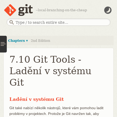
--local-branching-on-the-cheap
Chapters ▾
2nd Edition
7.10 Git Tools -
Ladění v systému
Git
Ladění v systému Git
Git také nabízí několik nástrojů, které vám pomohou ladit
problémy v projektech. Protože je Git navržen tak, aby