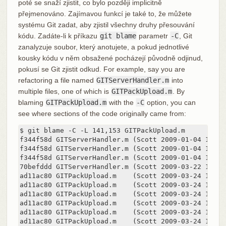
poté se snaží zjistit, co bylo později implicitně
přejmenováno. Zajímavou funkcí je také to, že můžete
systému Git zadat, aby zjistil všechny druhy přesouvání
kódu. Zadáte-li k příkazu
git blame
parametr
-C
, Git
zanalyzuje soubor, který anotujete, a pokud jednotlivé
kousky kódu v něm obsažené pocházejí původně odjinud,
pokusí se Git zjistit odkud. For example, say you are
refactoring a file named
GITServerHandler.m
into
multiple files, one of which is
GITPackUpload.m
. By
blaming
GITPackUpload.m
with the
-C
option, you can
see where sections of the code originally came from:
$ git blame -C -L 141,153 GITPackUpload.m

f344f58d GITServerHandler.m (Scott 2009-01-04 141)

f344f58d GITServerHandler.m (Scott 2009-01-04 142) 
f344f58d GITServerHandler.m (Scott 2009-01-04 143) {
70befddd GITServerHandler.m (Scott 2009-03-22 144) 
ad11ac80 GITPackUpload.m    (Scott 2009-03-24 145)

ad11ac80 GITPackUpload.m    (Scott 2009-03-24 146) 
ad11ac80 GITPackUpload.m    (Scott 2009-03-24 147) 
ad11ac80 GITPackUpload.m    (Scott 2009-03-24 148)

ad11ac80 GITPackUpload.m    (Scott 2009-03-24 149) 
ad11ac80 GITPackUpload.m    (Scott 2009-03-24 150)
