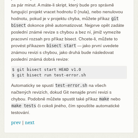
za pár minut. A máte-li skript, který bude pro správně
fungující projekt vracet hodnotu 0 (nula), nebo nenulovou
hodnotu, pokud je v projektu chyba, můžete příkaz
git
bisect
dokonce plně automatizovat. Nejprve opět zadáte
poslední známé revize s chybou a bez ní, jimiž vymezíte
pracovní rozsah pro příkaz bisect. Chcete-li, můžete to
provést příkazem
bisect start
— jako první uvedete
známou revizi s chybou, jako druhá bude následovat
poslední známá dobrá revize:
$ git bisect start HEAD v1.0

$ git bisect run test-error.sh
Automaticky se spustí
test-error.sh
na všech
načtených revizích, dokud Git nenajde první revizi s
chybou. Podobně můžete spustit také příkaz
make
nebo
make tests
či cokoli jiného, čím spouštíte automatické
testování.
prev
|
next