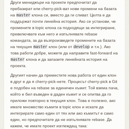
Други мениджъри на проекти предпочитат да
пребазират или cherry-pick-ват нови промени на базата
на
master
клона си, вместо да ги сливат. Целта е да
поддържат почти линейна история. Ако се установи, че
промените в topic клона са подходящи за интегриране,
превключвате към него и изпълнявате rebase
командата, за да възпроизведете промените на базата
на текущия
master
клон (или от
develop
и т.н.). Ако
това работи добре, можете да направите fast-forward на
master
клона и да запазите линейната история на
проекта.
Другият начин да преместите нова работа от един клон
в друг е да я cherry-pick-нете. Процесът cherry-pick в Git
е подобен на rebase за единичен къмит. Той взема пача,
който е бил въведен в даден къмит и се опитва да го
приложи повторно в текущия клон. Това е полезно, ако
имате множество къмити в topic клон и искате да
интегрирате само един от тях или ако къмитът е само
един, но предпочитате да не изпълнявате rebase. Да
кажем, че имате проект изглеждащ така: