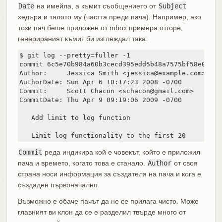
Date
на имейла, а къмит съобщението от
Subject
хедъра и тялото му (частта преди пача). Например, ако
този пач беше приложен от mbox примера отгоре,
генерираният къмит би изглеждал така:
$ git log --pretty=fuller -1

commit 6c5e70b984a60b3cecd395edd5b48a7575bf58e0

Author:     Jessica Smith <jessica@example.com>

AuthorDate: Sun Apr 6 10:17:23 2008 -0700

Commit:     Scott Chacon <schacon@gmail.com>

CommitDate: Thu Apr 9 09:19:06 2009 -0700

   Add limit to log function

   Limit log functionality to the first 20
Commit
реда индикира кой е човекът, който е приложил
пача и времето, когато това е станало.
Author
от своя
страна носи информация за създателя на пача и кога е
създаден първоначално.
Възможно е обаче пачът да не се прилага чисто. Може
главният ви клон да се е разделил твърде много от