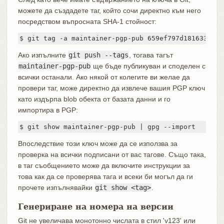
можете да създадете таг, който сочи директно към него
посредством въпросната SHA-1 стойност:
$ git tag -a maintainer-pgp-pub 659ef797d181633c87e
Ако изпълните
git push --tags
, тогава тагът
maintainer-pgp-pub
ще бъде публикуван и споделен с
всички останали. Ако някой от колегите ви желае да
провери таг, може директно да извлече вашия PGP ключ
като издърпа blob обекта от базата данни и го
импортира в PGP:
$ git show maintainer-pgp-pub | gpg --import
Впоследствие този ключ може да се използва за
проверка на всички подписани от вас тагове. Също така,
в таг съобщението може да включите инструкции за
това как да се проверява тага и всеки би могъл да ги
прочете изпълнявайки
git show <tag>
.
Генериране на номера на версии
Git не увеличава монотонно числата в стил 'v123' или