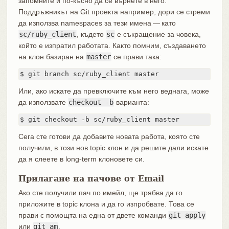
запомните и по-късно да се върнете в него.
Поддръжникът на Git проекта например, дори се стреми
да използва namespaces за тези имена — като
sc/ruby_client
, където
sc
е съкращение за човека,
който е изпратил работата. Както помним, създаването
на клон базиран на
master
се прави така:
$ git branch sc/ruby_client master
Или, ако искате да превключите към него веднага, може
да използвате
checkout -b
варианта:
$ git checkout -b sc/ruby_client master
Сега сте готови да добавите новата работа, която сте
получили, в този нов topic клон и да решите дали искате
да я слеете в long-term клоновете си.
Прилагане на пачове от Email
Ако сте получили пач по имейл, ще трябва да го
приложите в topic клона и да го изпробвате. Това се
прави с помощта на една от двете команди
git apply
или
git am
.