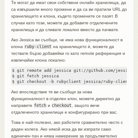
Те могат да имат свои собствени онлайн хранилища, да
са извършили много промени и да са ви пратили URL до
хранилището и клона, където промените се пазят. В
случаи като този, можете да добавите отдалечените
хранилища и да сливате локално вместо да пачвате.
Ако Jessica ви съобщи, че има нова функционалност в
клона
ruby-client
на хранилището ѝ, можете да
тествате бързо добавяйки го като remote референция и
извличайки клона локално:
$ git remote add jessica git://github.com/jessica/m
$ git fetch jessica

$ git checkout -b rubyclient jessica/ruby-client
Ако впоследствие тя ви съобщи за нова
функционалност в отделен клон, можете директно да
направите
fetch
и
checkout
, защото вече
отдалеченото хранилище е конфигурирано при вас.
Това е най-полезно, ако работите сравнително често с
даден колега. Ако някой иска да ви изпрати само
единичен пач и няма намерение за продължително