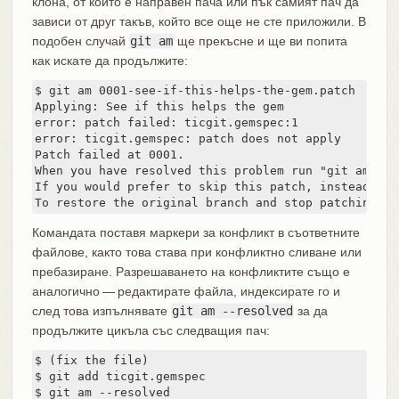
клона, от който е направен пача или пък самият пач да
зависи от друг такъв, който все още не сте приложили. В
подобен случай
git am
ще прекъсне и ще ви попита
как искате да продължите:
$ git am 0001-see-if-this-helps-the-gem.patch

Applying: See if this helps the gem

error: patch failed: ticgit.gemspec:1

error: ticgit.gemspec: patch does not apply

Patch failed at 0001.

When you have resolved this problem run "git am --re
If you would prefer to skip this patch, instead run
To restore the original branch and stop patching ru
Командата поставя маркери за конфликт в съответните
файлове, както това става при конфликтно сливане или
пребазиране. Разрешаването на конфликтите също е
аналогично — редактирате файла, индексирате го и
след това изпълнявате
git am --resolved
за да
продължите цикъла със следващия пач:
$ (fix the file)

$ git add ticgit.gemspec

$ git am --resolved
