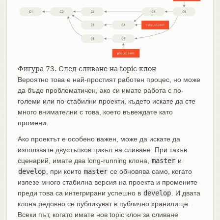
Фигура 73. След сливане на topic клон
Вероятно това е най-простият работен процес, но може
да бъде проблематичен, ако си имате работа с по-
големи или по-стабилни проекти, където искате да сте
много внимателни с това, което въвеждате като
промени.
Ако проектът е особено важен, може да искате да
използвате двустъпков цикъл на сливане. При такъв
сценарий, имате два long-running клона,
master
и
develop
, при които
master
се обновява само, когато
излезе много стабилна версия на проекта и промените
преди това са интегрирани успешно в
develop
. И двата
клона редовно се публикуват в публично хранилище.
Всеки път, когато имате нов topic клон за сливане