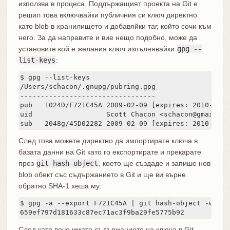
използва в процеса. Поддържащият проекта на Git е
решил това включвайки публичния си ключ директно
като blob в хранилището и добавяйки таг, който сочи към
него. За да направите и вие нещо подобно, може да
установите кой е желания ключ изпълнявайки
gpg --
list-keys
:
$ gpg --list-keys

/Users/schacon/.gnupg/pubring.gpg

---------------------------------

pub   1024D/F721C45A 2009-02-09 [expires: 2010-02-09
uid                  Scott Chacon <schacon@gmail.com
sub   2048g/45D02282 2009-02-09 [expires: 2010-02-0
След това можете директно да импортирате ключа в
базата данни на Git като го експортирате и прекарате
през
git hash-object
, което ще създаде и запише нов
blob обект със съдържанието в Git и ще ви върне
обратно SHA-1 хеша му:
$ gpg -a --export F721C45A | git hash-object -w --st
659ef797d181633c87ec71ac3f9ba29fe5775b92
След като вече имате съдържанието на ключа в Git,