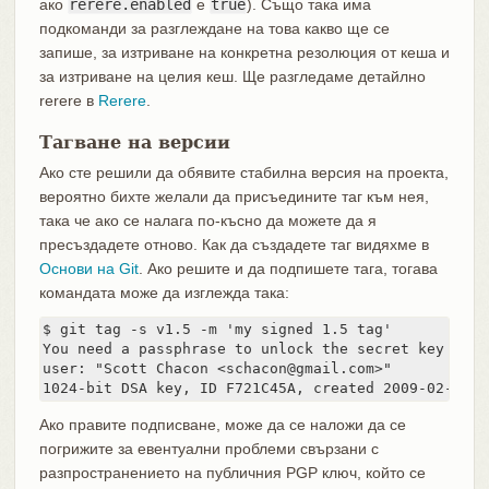
ако
rerere.enabled
е
true
). Също така има
подкоманди за разглеждане на това какво ще се
запише, за изтриване на конкретна резолюция от кеша и
за изтриване на целия кеш. Ще разгледаме детайлно
rerere в
Rerere
.
Тагване на версии
Ако сте решили да обявите стабилна версия на проекта,
вероятно бихте желали да присъедините таг към нея,
така че ако се налага по-късно да можете да я
пресъздадете отново. Как да създадете таг видяхме в
Основи на Git
. Ако решите и да подпишете тага, тогава
командата може да изглежда така:
$ git tag -s v1.5 -m 'my signed 1.5 tag'

You need a passphrase to unlock the secret key for

user: "Scott Chacon <schacon@gmail.com>"

1024-bit DSA key, ID F721C45A, created 2009-02-09
Ако правите подписване, може да се наложи да се
погрижите за евентуални проблеми свързани с
разпространението на публичния PGP ключ, който се