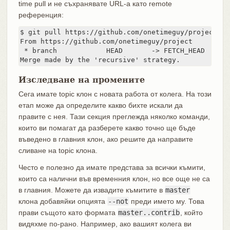
time pull и не съхранявате URL-а като remote
референция:
$ git pull https://github.com/onetimeguy/project

From https://github.com/onetimeguy/project

 * branch            HEAD       -> FETCH_HEAD

Merge made by the 'recursive' strategy.
Изследване на промените
Сега имате topic клон с новата работа от колега. На този
етап може да определите какво бихте искали да
правите с нея. Тази секция преглежда няколко команди,
които ви помагат да разберете какво точно ще бъде
въведено в главния клон, ако решите да направите
сливане на topic клона.
Често е полезно да имате представа за всички къмити,
които са налични във временния клон, но все още не са
в главния. Можете да извадите къмитите в
master
клона добавяйки опцията
--not
преди името му. Това
прави същото като формата
master..contrib
, който
видяхме по-рано. Например, ако вашият колега ви