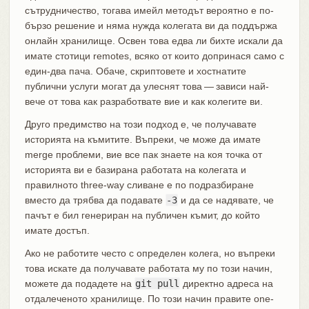
сътрудничество, тогава имейл методът вероятно е по-
бързо решение и няма нужда колегата ви да поддържа
онлайн хранилище. Освен това едва ли бихте искали да
имате стотици remotes, всяко от които допринася само с
един-два пача. Обаче, скриптовете и хостнатите
публични услуги могат да улеснят това — зависи най-
вече от това как разработвате вие и как колегите ви.
Друго предимство на този подход е, че получавате
историята на къмитите. Въпреки, че може да имате
merge проблеми, вие все пак знаете на коя точка от
историята ви е базирана работата на колегата и
правилното three-way сливане е по подразбиране
вместо да трябва да подавате
-3
и да се надявате, че
пачът е бил генериран на публичен къмит, до който
имате достъп.
Ако не работите често с определен колега, но въпреки
това искате да получавате работата му по този начин,
можете да подадете на
git pull
директно адреса на
отдалеченото хранилище. По този начин правите one-