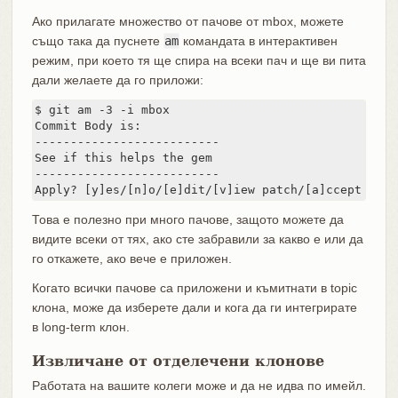
Ако прилагате множество от пачове от mbox, можете
също така да пуснете
am
командата в интерактивен
режим, при което тя ще спира на всеки пач и ще ви пита
дали желаете да го приложи:
$ git am -3 -i mbox

Commit Body is:

--------------------------

See if this helps the gem

--------------------------

Apply? [y]es/[n]o/[e]dit/[v]iew patch/[a]ccept all
Това е полезно при много пачове, защото можете да
видите всеки от тях, ако сте забравили за какво е или да
го откажете, ако вече е приложен.
Когато всички пачове са приложени и къмитнати в topic
клона, може да изберете дали и кога да ги интегрирате
в long-term клон.
Извличане от отделечени клонове
Работата на вашите колеги може и да не идва по имейл.