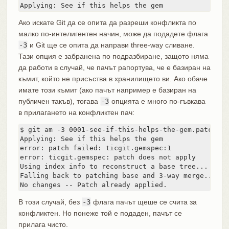
Applying: See if this helps the gem
Ако искате Git да се опита да разреши конфликта по
малко по-интелигентен начин, може да подадете флага
-3
и Git ще се опита да направи three-way сливане.
Тази опция е забранена по подразбиране, защото няма
да работи в случай, че пачът рапортува, че е базиран на
къмит, който не присъства в хранилището ви. Ако обаче
имате този къмит (ако пачът например е базиран на
публичен такъв), тогава
-3
опцията е много по-гъвкава
в прилагането на конфликтен пач:
$ git am -3 0001-see-if-this-helps-the-gem.patch

Applying: See if this helps the gem

error: patch failed: ticgit.gemspec:1

error: ticgit.gemspec: patch does not apply

Using index info to reconstruct a base tree...

Falling back to patching base and 3-way merge...

No changes -- Patch already applied.
В този случай, без
-3
флага пачът щеше се счита за
конфликтен. Но понеже той е подаден, пачът се
прилага чисто.