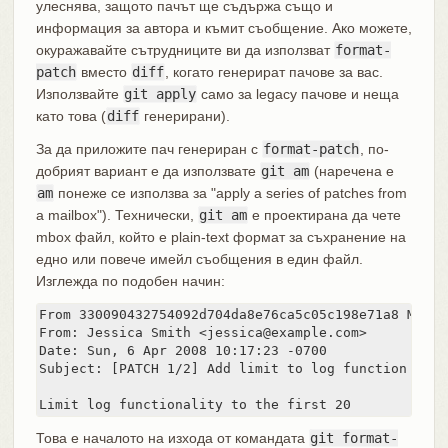
улеснява, защото пачът ще съдържа също и
информация за автора и къмит съобщение. Ако можете,
окуражавайте сътрудниците ви да използват
format-
patch
вместо
diff
, когато генерират пачове за вас.
Използвайте
git apply
само за legacy пачове и неща
като това (
diff
генерирани).
За да приложите пач генериран с
format-patch
, по-
добрият вариант е да използвате
git am
(наречена е
am
понеже се използва за "apply a series of patches from
a mailbox"). Технически,
git am
е проектирана да чете
mbox файл, който е plain-text формат за съхранение на
едно или повече имейл съобщения в един файл.
Изглежда по подобен начин:
From 330090432754092d704da8e76ca5c05c198e71a8 Mon S
From: Jessica Smith <jessica@example.com>

Date: Sun, 6 Apr 2008 10:17:23 -0700

Subject: [PATCH 1/2] Add limit to log function

Limit log functionality to the first 20
Това е началото на изхода от командата
git format-