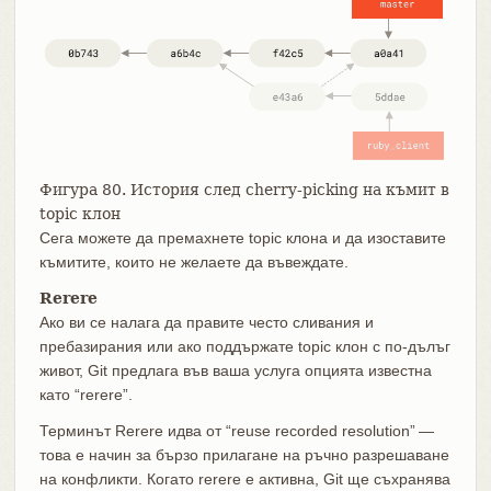
Фигура 80. История след cherry-picking на къмит в
topic клон
Сега можете да премахнете topic клона и да изоставите
къмитите, които не желаете да въвеждате.
Rerere
Ако ви се налага да правите често сливания и
пребазирания или ако поддържате topic клон с по-дълъг
живот, Git предлага във ваша услуга опцията известна
като “rerere”.
Терминът Rerere идва от “reuse recorded resolution” —
това е начин за бързо прилагане на ръчно разрешаване
на конфликти. Когато rerere е активна, Git ще съхранява