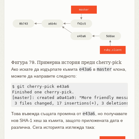
Фигура 79. Примерна история преди cherry-pick
Ако искате да издърпате къмита
e43a6
в
master
клона,
можете да направите следното:
$ git cherry-pick e43a6

Finished one cherry-pick.

[master]: created a0a41a9: "More friendly message w
 3 files changed, 17 insertions(+), 3 deletions(-)
Това въвежда същата промяна от
e43a6
, но получавате
нов SHA-1 хеш за къмита, защото приложената дата е
различна. Сега историята изглежда така: