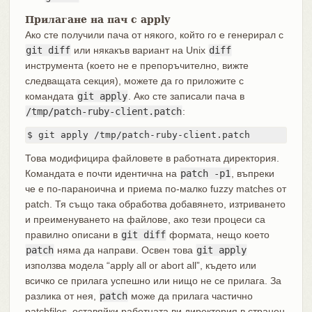
Прилагане на пач с apply
Ако сте получили пача от някого, който го е генерирал с
git diff
или някакъв вариант на Unix
diff
инструмента (което не е препоръчително, вижте
следващата секция), можете да го приложите с
командата
git apply
. Ако сте записали пача в
/tmp/patch-ruby-client.patch
:
$ git apply /tmp/patch-ruby-client.patch
Това модифицира файловете в работната директория.
Командата е почти идентична на
patch -p1
, въпреки
че е по-параноична и приема по-малко fuzzy matches от
patch. Тя също така обработва добавянето, изтриването
и преименуването на файлове, ако тези процеси са
правилно описани в
git diff
формата, нещо което
patch
няма да направи. Освен това
git apply
използва модела “apply all or abort all”, където или
всичко се прилага успешно или нищо не се прилага. За
разлика от нея,
patch
може да прилага частично
patchfiles, оставяйки работната ви директория в странен