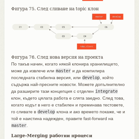
Фигура 75. След сливане на topic клон
Фигура 76. След нова версия на проекта
По такъв начин, когато някой клонира хранилището,
може да извлече или
master
и да компилира
последната стабилна версия, или
develop
, който
съдържа най-пресните новости. Можете допълнително
да разширите тази концепция с отделен
integrate
клон, където цялата работа е слята заедно. След това,
когато кодът в него е стабилен и преминава тестовете,
го сливате в
develop
клона и ако времето покаже, че и
той е наистина надежден, правите fast-forward на
master
.
Large-Merging работни процеси