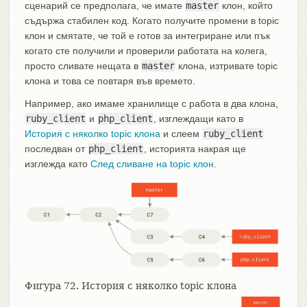
сценарий се предполага, че имате
master
клон, който
съдържа стабилен код. Когато получите промени в topic
клон и смятате, че той е готов за интегриране или пък
когато сте получили и проверили работата на колега,
просто сливате нещата в
master
клона, изтривате topic
клона и това се повтаря във времето.
Например, ако имаме хранилище с работа в два клона,
ruby_client
и
php_client
, изглеждащи като в
История с няколко topic клона
и слеем
ruby_client
последван от
php_client
, историята накрая ще
изглежда като
След сливане на topic клон
.
Фигура 72. История с няколко topic клона