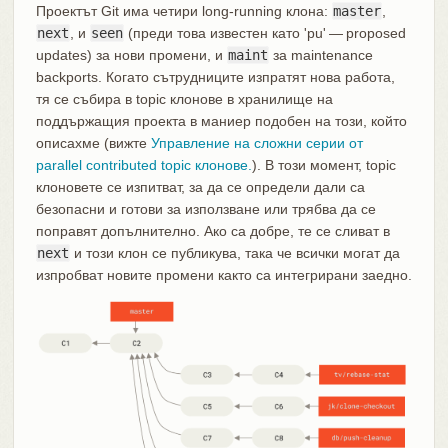
Проектът Git има четири long-running клона:
master
,
next
, и
seen
(преди това известен като 'pu' — proposed
updates) за нови промени, и
maint
за maintenance
backports. Когато сътрудниците изпратят нова работа,
тя се събира в topic клонове в хранилище на
поддържащия проекта в маниер подобен на този, който
описахме (вижте
Управление на сложни серии от
parallel contributed topic клонове.
). В този момент, topic
клоновете се изпитват, за да се определи дали са
безопасни и готови за използване или трябва да се
поправят допълнително. Ако са добре, те се сливат в
next
и този клон се публикува, така че всички могат да
изпробват новите промени както са интегрирани заедно.