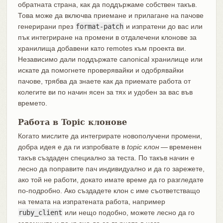
обратната страна, как да поддържаме собствен такъв.
Това може да включва приемане и прилагане на пачове
генерирани през
format-patch
и изпратени до вас или
пък интегриране на промени в отдалечени клонове за
хранилища добавени като remotes към проекта ви.
Независимо дали поддържате canonical хранилище или
искате да помогнете проверявайки и одобрявайки
пачове, трябва да знаете как да приемате работа от
колегите ви по начин ясен за тях и удобен за вас във
времето.
Работа в Topic клонове
Когато мислите да интегрирате новополучени промени,
добра идея е да ги изпробвате в
topic клон
— временен
такъв създаден специално за теста. По такъв начин е
лесно да поправите пач индивидуално и да го зарежете,
ако той не работи, докато имате време да го разгледате
по-подробно. Ако създадете клон с име съответстващо
на темата на изпратената работа, например
ruby_client
или нещо подобно, можете лесно да го