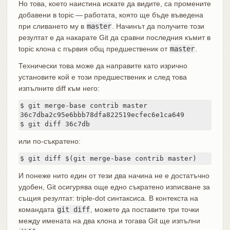
Но това, което наистина искате да видите, са промените
добавени в topic — работата, която ще бъде въведена
при сливането му в
master
. Начинът да получите този
резултат е да накарате Git да сравни последния къмит в
topic клона с първия общ предшественик от
master
.
Технически това може да направите като изрично
установите кой е този предшественик и след това
изпълните diff към него:
$ git merge-base contrib master

36c7dba2c95e6bbb78dfa822519ecfec6e1ca649

$ git diff 36c7db
или по-съкратено:
$ git diff $(git merge-base contrib master)
И понеже нито един от тези два начина не е достатъчно
удобен, Git осигурява още едно съкратено изписване за
същия резултат: triple-dot синтаксиса. В контекста на
командата
git diff
, можете да поставите три точки
между имената на два клона и тогава Git ще изпълни