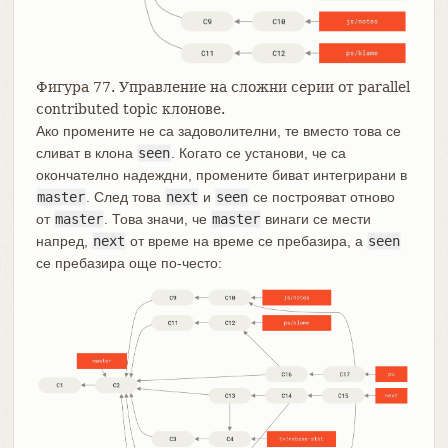
Фигура 77. Управление на сложни серии от parallel
contributed topic клонове.
Ако промените не са задоволителни, те вместо това се
сливат в клона
seen
. Когато се установи, че са
окончателно надеждни, промените биват интегрирани в
master
. След това
next
и
seen
се построяват отново
от
master
. Това значи, че
master
винаги се мести
напред,
next
от време на време се пребазира, а
seen
се пребазира още по-често: