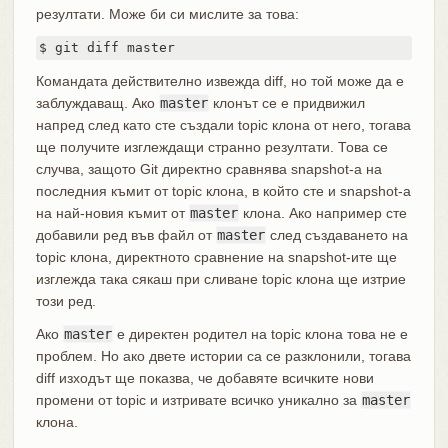
резултати. Може би си мислите за това:
$ git diff master
Командата действително извежда diff, но той може да е
заблуждаващ. Ако
master
клонът се е придвижил
напред след като сте създали topic клона от него, тогава
ще получите изглеждащи странно резултати. Това се
случва, защото Git директно сравнява snapshot-а на
последния къмит от topic клона, в който сте и snapshot-а
на най-новия къмит от
master
клона. Ако например сте
добавили ред във файл от
master
след създаването на
topic клона, директното сравнение на snapshot-ите ще
изглежда така сякаш при сливане topic клона ще изтрие
този ред.
Ако
master
е директен родител на topic клона това не е
проблем. Но ако двете истории са се разклонили, тогава
diff изходът ще показва, че добавяте всичките нови
промени от topic и изтривате всичко уникално за
master
клона.