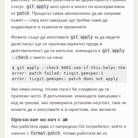
статус.
git apply
като цяло е много по-консервативна
от
patch
. Процесът няма автоматично да ви направи
къмит — след като завърши ще трябва сами да
индексирате и къмитнете промените.
Можете също да използвате
git apply
за да видите
дали пачът ще се приложи коректно преди в
действителност да се изпълни, командата е
git apply
--check
с името на пача:
$ git apply --check 0001-see-if-this-helps-the-gem.p
error: patch failed: ticgit.gemspec:1

error: ticgit.gemspec: patch does not apply
Ако няма изход, тогава пачът би следвало да се
приложи чисто. В допълнение, командата завършва с
код за грешка, ако проверката установи неуспех, така че
можете да я използвате и в скриптове, ако желаете.
Прилагане на пач с
am
Ако работата идва от напреднал Git потребител, който е
наясно с
format-patch
, тогава работата ви се