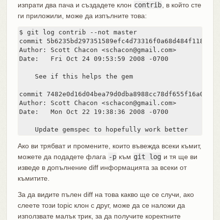
изпрати два пача и създадете клон
contrib
, в който сте
ги приложили, може да изпълните това:
$ git log contrib --not master

commit 5b6235bd297351589efc4d73316f0a68d484f118

Author: Scott Chacon <schacon@gmail.com>

Date:   Fri Oct 24 09:53:59 2008 -0700

    See if this helps the gem

commit 7482e0d16d04bea79d0dba8988cc78df655f16a0

Author: Scott Chacon <schacon@gmail.com>

Date:   Mon Oct 22 19:38:36 2008 -0700

    Update gemspec to hopefully work better
Ако ви трябват и промените, които въвежда всеки къмит,
можете да подадете флага
-p
към
git log
и тя ще ви
изведе в допълнение diff информацията за всеки от
къмитите.
За да видите пълен diff на това какво ще се случи, ако
слеете този topic клон с друг, може да се наложи да
използвате малък трик, за да получите коректните