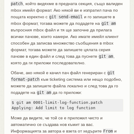
patch
, който видяхме в предната секция, също валиден
mbox имейл формат. Ако някой ви е изпратил пача по
пощата коректно с
git send-email
и го запишете в
mbox формат, тогава можете да подадете на
git am
въпросния mbox файл и тя ще започне да прилага
всички пачове, които намери. Ако имате имейл клиент
способен да записва множество съобщения в mbox
формат, тогава можете да запишете цялата серия
пачове в един файл и след това да пуснете
git am
,
която да ги приложи последователно.
Обаче, ако някой е качил пач файл генериран с
git
format-patch
към ticketing система или нещо подобно,
можете да запишете файла локално и след това да го
подадете на
git am
да го приложи:
$ git am 0001-limit-log-function.patch

Applying: Add limit to log function
Може да видите, че той се е приложил чисто и
автоматично се създава нов къмит за вас.
Информацията за автора е взета от хедърите
From
и