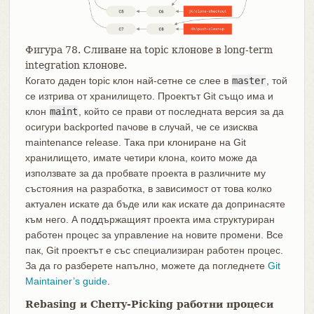
Фигура 78. Сливане на topic клонове в long-term
integration клонове.
Когато даден topic клон най-сетне се слее в
master
, той
се изтрива от хранилището. Проектът Git също има и
клон
maint
, който се прави от последната версия за да
осигури backported пачове в случай, че се изисква
maintenance release. Така при клониране на Git
хранилището, имате четири клона, които може да
използвате за да пробвате проекта в различните му
състояния на разработка, в зависимост от това колко
актуален искате да бъде или как искате да допринасяте
към него. А поддържащият проекта има структуриран
работен процес за управление на новите промени. Все
пак, Git проектът е със специализиран работен процес.
За да го разберете напълно, можете да погледнете
Git
Maintainer’s guide
.
Rebasing и Cherry-Picking работни процеси