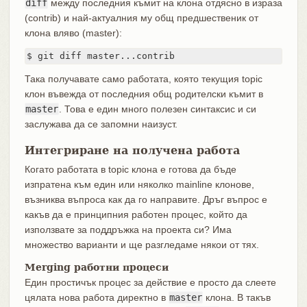
diff
между последния къмит на клона отдясно в израза
(contrib) и най-актуалния му общ предшественик от
клона вляво (master):
$ git diff master...contrib
Така получавате само работата, която текущия topic
клон въвежда от последния общ родителски къмит в
master
. Това е един много полезен синтаксис и си
заслужава да се запомни наизуст.
Интегриране на получена работа
Когато работата в topic клона е готова да бъде
изпратена към един или няколко mainline клонове,
възниква въпроса как да го направите. Дръг въпрос е
какъв да е принципния работен процес, който да
използвате за поддръжка на проекта си? Има
множество варианти и ще разгледаме някои от тях.
Merging работни процеси
Един простичък процес за действие е просто да слеете
цялата нова работа директно в
master
клона. В такъв