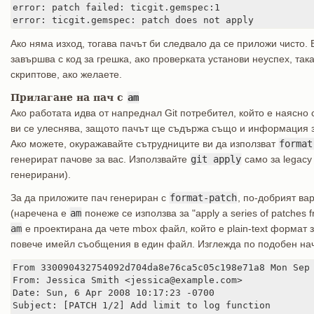
error: patch failed: ticgit.gemspec:1

error: ticgit.gemspec: patch does not apply
Ако няма изход, тогава пачът би следвало да се приложи чисто.
завършва с код за грешка, ако проверката установи неуспех, така
скриптове, ако желаете.
Прилагане на пач с
am
Ако работата идва от напреднал Git потребител, който е наясно
ви се улеснява, защото пачът ще съдържа също и информация з
Ако можете, окуражавайте сътрудниците ви да използват
format
генерират пачове за вас. Използвайте
git apply
само за legacy
генерирани).
За да приложите пач генериран с
format-patch
, по-добрият ва
(наречена е
am
понеже се използва за "apply a series of patches 
am
е проектирана да чете mbox файл, който е plain-text формат 
повече имейл съобщения в един файл. Изглежда по подобен на
From 330090432754092d704da8e76ca5c05c198e71a8 Mon Sep 
From: Jessica Smith <jessica@example.com>

Date: Sun, 6 Apr 2008 10:17:23 -0700

Subject: [PATCH 1/2] Add limit to log function
