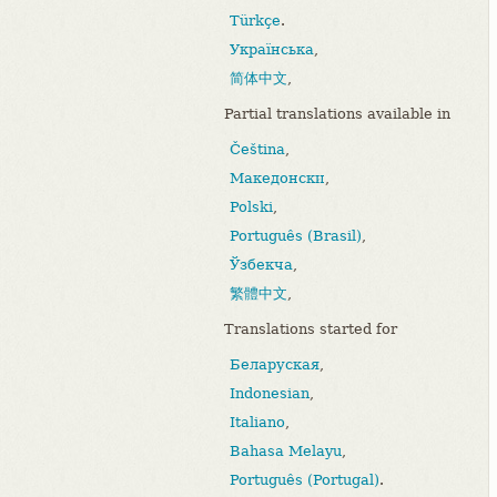
Türkçe
.
Українська
,
简体中文
,
Partial translations available in
Čeština
,
Македонски
,
Polski
,
Português (Brasil)
,
Ўзбекча
,
繁體中文
,
Translations started for
Беларуская
,
Indonesian
,
Italiano
,
Bahasa Melayu
,
Português (Portugal)
.