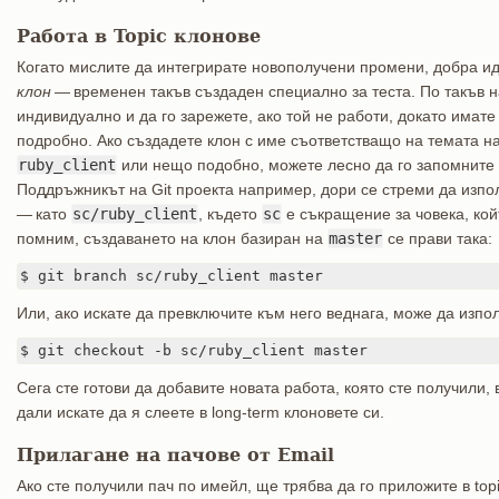
Работа в Topic клонове
Когато мислите да интегрирате новополучени промени, добра ид
клон
— временен такъв създаден специално за теста. По такъв н
индивидуално и да го зарежете, ако той не работи, докато имате
подробно. Ако създадете клон с име съответстващо на темата н
ruby_client
или нещо подобно, можете лесно да го запомните и
Поддръжникът на Git проекта например, дори се стреми да изпо
— като
sc/ruby_client
, където
sc
е съкращение за човека, кой
помним, създаването на клон базиран на
master
се прави така:
$ git branch sc/ruby_client master
Или, ако искате да превключите към него веднага, може да изпо
$ git checkout -b sc/ruby_client master
Сега сте готови да добавите новата работа, която сте получили, в
дали искате да я слеете в long-term клоновете си.
Прилагане на пачове от Email
Ако сте получили пач по имейл, ще трябва да го приложите в topi