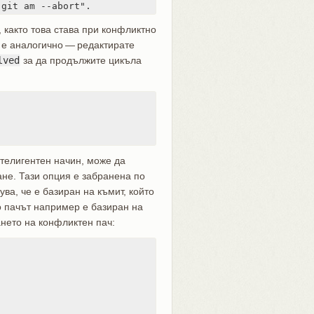
"git am --abort".
 както това става при конфликтно
 е аналогично — редактирате
lved
за да продължите цикъла
нтелигентен начин, може да
ане. Тази опция е забранена по
ва, че е базиран на къмит, който
о пачът например е базиран на
ането на конфликтен пач: