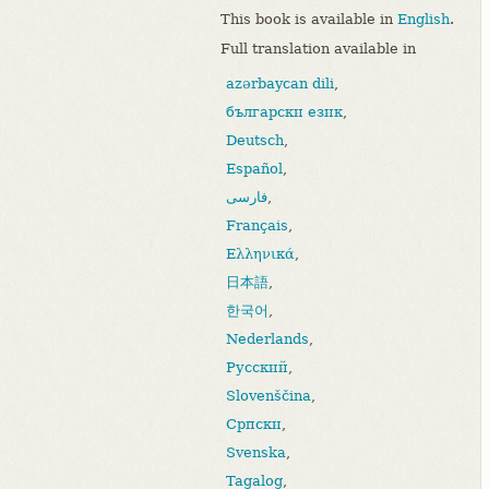
This book is available in
English
.
Full translation available in
azərbaycan dili
,
български език
,
Deutsch
,
Español
,
فارسی
,
Français
,
Ελληνικά
,
日本語
,
한국어
,
Nederlands
,
Русский
,
Slovenščina
,
Српски
,
Svenska
,
Tagalog
,