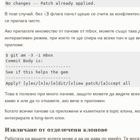
No changes -- Patch already applied.
В този случай, без
-3
флага пачът щеше се счита за конфликтен.
се прилага чисто.
Ако прилагате множество от пачове от mbox, можете също така 
интерактивен режим, при което тя ще спира на всеки пач и ще в
приложи:
$ git am -3 -i mbox

Commit Body is:

--------------------------

See if this helps the gem

--------------------------

Apply? [y]es/[n]o/[e]dit/[v]iew patch/[a]ccept all
Това е полезно при много пачове, защото можете да видите всеки
какво е или да го откажете, ако вече е приложен.
Когато всички пачове са приложени и къмитнати в topic клона, мо
интегрирате в long-term клон.
Извличане от отделечени клонове
Работата на вашите колеги може и да не идва по имейл. Те мога