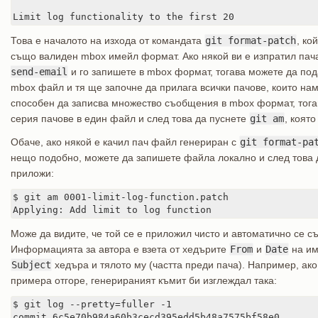
Limit log functionality to the first 20
Това е началото на изхода от командата
git format-patch
, ко
също валиден mbox имейл формат. Ако някой ви е изпратил пач
send-email
и го запишете в mbox формат, тогава можете да по
mbox файл и тя ще започне да прилага всички пачове, които на
способен да записва множество съобщения в mbox формат, тога
серия пачове в един файл и след това да пуснете
git am
, коят
Обаче, ако някой е качил пач файл генериран с
git format-pa
нещо подобно, можете да запишете файла локално и след това 
приложи:
$ git am 0001-limit-log-function.patch

Applying: Add limit to log function
Може да видите, че той се е приложил чисто и автоматично се съ
Информацията за автора е взета от хедърите
From
и
Date
на им
Subject
хедъра и тялото му (частта преди пача). Например, ак
примера отгоре, генерираният къмит би изглеждал така:
$ git log --pretty=fuller -1

commit 6c5e70b984a60b3cecd395edd5b48a7575bf58e0
