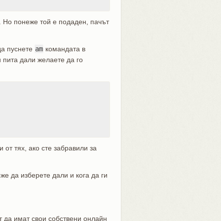
 Но понеже той е подаден, пачът
да пуснете
am
командата в
и пита дали желаете да го
 от тях, ако сте забравили за
же да изберете дали и кога да ги
т да имат свои собствени онлайн