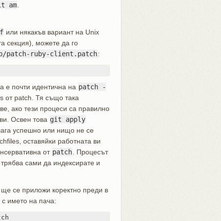
it am
.
f
или някакъв вариант на Unix
а секция), можете да го
p/patch-ruby-client.patch
:
а е почти идентична на
patch -
s от patch. Тя също така
е, ако тези процеси са правилно
ви. Освен това
git apply
рилага успешно или нищо не се
hfiles, оставяйки работната ви
онсервативна от
patch
. Процесът
 трябва сами да индексирате и
 ще се приложи коректно преди в
с името на пача:
ch
