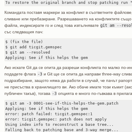
To restore the original branch and stop patching run 
Командата поставя маркери за конфликт в съответните файлове,
сливане или пребазиране. Разрешаването на конфликтите също
файла, индексирате го и след това изпълнявате
git am --reso
със следващия пач:
$ (fix the file)

$ git add ticgit.gemspec

$ git am --resolved

Applying: See if this helps the gem
Ако искате Git да се опита да разреши конфликта по малко по-и
подадете флага
-3
и Git ще се опита да направи three-way слив
подразбиране, защото няма да работи в случай, че пачът рапорту
не присъства в хранилището ви. Ако обаче имате този къмит (ак
публичен такъв), тогава
-3
опцията е много по-гъвкава в прилаг
$ git am -3 0001-see-if-this-helps-the-gem.patch

Applying: See if this helps the gem

error: patch failed: ticgit.gemspec:1

error: ticgit.gemspec: patch does not apply

Using index info to reconstruct a base tree...

Falling back to patching base and 3-way merge...
