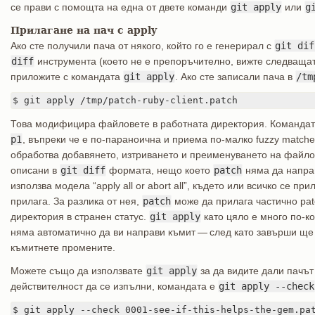
се прави с помощта на една от двете команди
git apply
или
g
Прилагане на пач с apply
Ако сте получили пача от някого, който го е генерирал с
git dif
diff
инструмента (което не е препоръчително, вижте следващат
приложите с командата
git apply
. Ако сте записали пача в
/tm
$ git apply /tmp/patch-ruby-client.patch
Това модифицира файловете в работната директория. Командат
p1
, въпреки че е по-параноична и приема по-малко fuzzy matche
обработва добавянето, изтриването и преименуването на файлов
описани в
git diff
формата, нещо което
patch
няма да напра
използва модела “apply all or abort all”, където или всичко се п
прилага. За разлика от нея,
patch
може да прилага частично patc
директория в странен статус.
git apply
като цяло е много по-к
няма автоматично да ви направи къмит — след като завърши ще
къмитнете промените.
Можете също да използвате
git apply
за да видите дали пачът
действителност да се изпълни, командата е
git apply --check
$ git apply --check 0001-see-if-this-helps-the-gem.pat