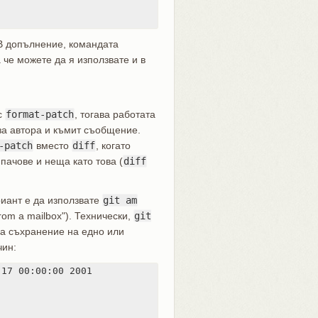
 В допълнение, командата
 че можете да я използвате и в
 с
format-patch
, тогава работата
а автора и къмит съобщение.
-patch
вместо
diff
, когато
 пачове и неща като това (
diff
риант е да използвате
git am
from a mailbox"). Технически,
git
за съхранение на едно или
чин:
17 00:00:00 2001
