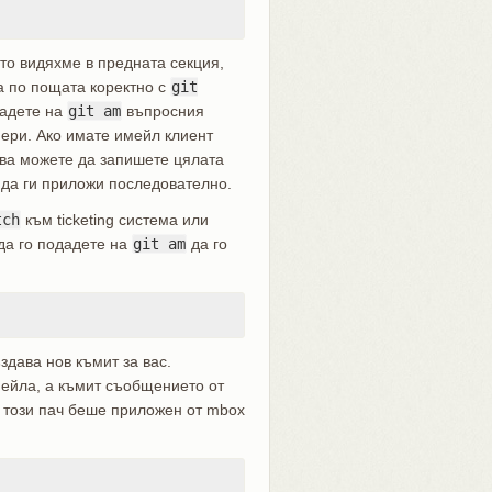
йто видяхме в предната секция,
а по пощата коректно с
git
дадете на
git am
въпросния
мери. Ако имате имейл клиент
ва можете да запишете цялата
о да ги приложи последователно.
tch
към ticketing система или
да го подадете на
git am
да го
здава нов къмит за вас.
ейла, а къмит съобщението от
о този пач беше приложен от mbox