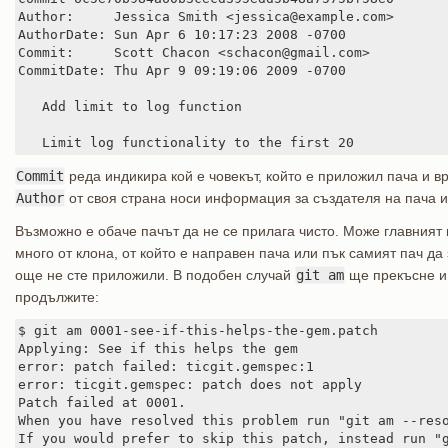
Author:     Jessica Smith <jessica@example.com>

AuthorDate: Sun Apr 6 10:17:23 2008 -0700

Commit:     Scott Chacon <schacon@gmail.com>

CommitDate: Thu Apr 9 09:19:06 2009 -0700

   Add limit to log function

   Limit log functionality to the first 20
Commit
реда индикира кой е човекът, който е приложил пача и вр
Author
от своя страна носи информация за създателя на пача и
Възможно е обаче пачът да не се прилага чисто. Може главният 
много от клона, от който е направен пача или пък самият пач да 
още не сте приложили. В подобен случай
git am
ще прекъсне и 
продължите:
$ git am 0001-see-if-this-helps-the-gem.patch

Applying: See if this helps the gem

error: patch failed: ticgit.gemspec:1

error: ticgit.gemspec: patch does not apply

Patch failed at 0001.

When you have resolved this problem run "git am --reso
If you would prefer to skip this patch, instead run "g