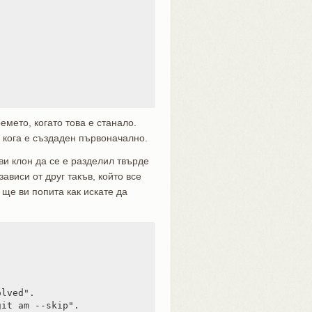
емето, когато това е станало.
 кога е създаден първоначално.
ви клон да се е разделил твърде
зависи от друг такъв, който все
ще ви попита как искате да
lved".

it am --skip".
