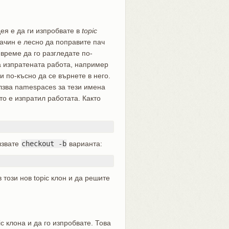
ея е да ги изпробвате в
topic
ачин е лесно да поправите пач
 време да го разгледате по-
а изпратената работа, например
 по-късно да се върнете в него.
лзва namespaces за тези имена
то е изпратил работата. Както
лзвате
checkout -b
варианта:
 този нов topic клон и да решите
c клона и да го изпробвате. Това