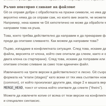
Ръчно повторно сливане на файлове
Git се оправя добре с обработката на празни символи, но има др
вероятно няма да се оправи сам, но които вие знаете, че можете
Например, нека кажем че Git хипотетично не може да обработи 
направим това на ръка.
Това, което трябва действително да направим е да прекараме 
преди да опитаме сливането. Как можем да направим това?
Първо, изпадаме в конфликтната ситуация. След това, искаме д
файла, версията от клона, който сме опитали да слеем, както и 
двата клона са стартирани). След това, искаме да поправим или
опитаме отново сливане за само този единичен файл.
Извличането на трите версии в действителност е лесно. Git съхр
формата на “етапи (stages)” като всеки от тях има съответен но
(common), от който произлизат другите два, stage 2 е вашата верс
MERGE_HEAD
, тоест от клона който опитвате да слеете (“theirs”).
Можете да извлечете копие от всяка от тези версии на конфлик
и специален синтаксис.