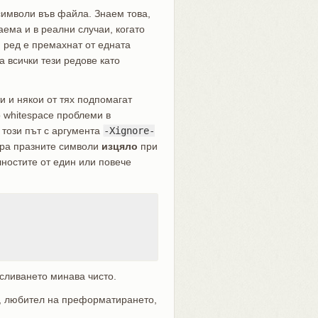
символи във файла. Знаем това,
аема и в реални случаи, когато
 ред е премахнат от едната
а всички тези редове като
 и някои от тях подпомагат
 whitespace проблеми в
, този път с аргумента
-Xignore-
ира празните символи
изцяло
при
лностите от един или повече
сливането минава чисто.
па, любител на преформатирането,