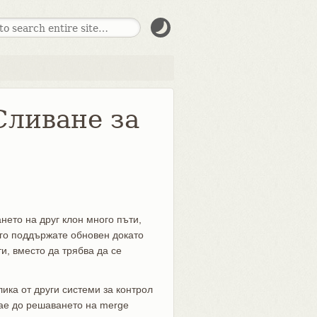
 Сливане за
нето на друг клон много пъти,
а го поддържате обновен докато
и, вместо да трябва да се
ика от други системи за контрол
сае до решаването на merge