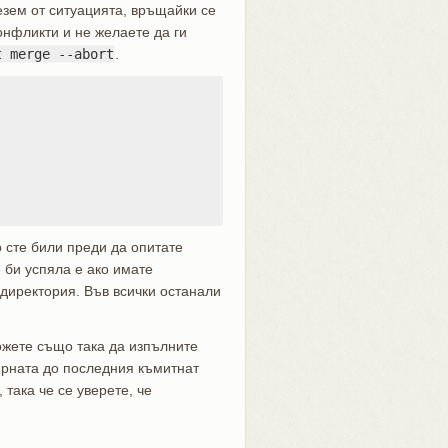
езем от ситуацията, връщайки се
онфликти и не желаете да ги
t merge --abort
.
о сте били преди да опитате
е би успяла е ако имате
директория. Във всички останали
ожете също така да изпълните
ърната до последния къмитнат
 така че се уверете, че