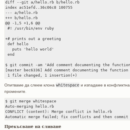
diff --git a/hello.rb b/hello.rb

index ac51efd..36c06c8 100755

--- a/hello.rb

+++ b/hello.rb

@@ -1,5 +1,6 @@

 #! /usr/bin/env ruby

+# prints out a greeting

 def hello

   puts 'hello world'

 end

$ git commit -am 'Add comment documenting the function
[master bec6336] Add comment documenting the function

 1 file changed, 1 insertion(+)
Опитваме да слеем клона
whitespace
и изпадаме в конфликтна 
промените.
$ git merge whitespace

Auto-merging hello.rb

CONFLICT (content): Merge conflict in hello.rb

Automatic merge failed; fix conflicts and then commit
Прекъсване на сливане