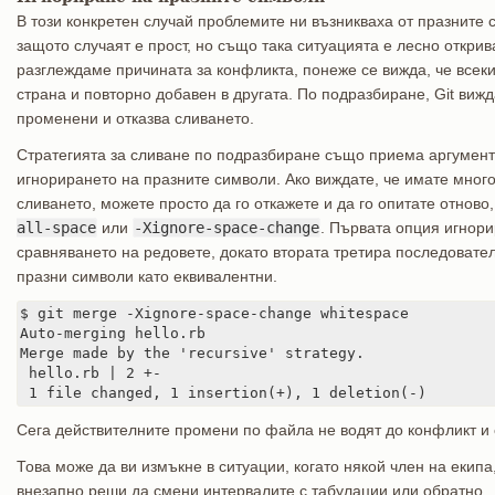
В този конкретен случай проблемите ни възникваха от празните 
защото случаят е прост, но също така ситуацията е лесно открив
разглеждаме причината за конфликта, понеже се вижда, че всеки
страна и повторно добавен в другата. По подразбиране, Git вижд
променени и отказва сливането.
Стратегията за сливане по подразбиране също приема аргументи
игнорирането на празните символи. Ако виждате, че имате много
сливането, можете просто да го откажете и да го опитате отново
all-space
или
-Xignore-space-change
. Първата опция игнор
сравняването на редовете, докато втората третира последовате
празни символи като еквивалентни.
$ git merge -Xignore-space-change whitespace

Auto-merging hello.rb

Merge made by the 'recursive' strategy.

 hello.rb | 2 +-

 1 file changed, 1 insertion(+), 1 deletion(-)
Сега действителните промени по файла не водят до конфликт и 
Това може да ви измъкне в ситуации, когато някой член на еки
внезапно реши да смени интервалите с табулации или обратно.