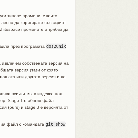
уги типове промени, с които
 лесно да коригирате със скрипт.
whitespace промените и трябва да
файла през програмата
dos2unix
а извлечем собствената версия на
общата версия (тази от която
 нашата или другата версия и да
анява всички тях в индекса под
мер. Stage 1 е общия файл
ия (ours) и stage 3 е версията от
тния файл с командата
git show