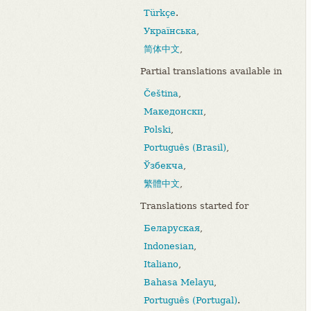
Türkçe
.
Українська
,
简体中文
,
Partial translations available in
Čeština
,
Македонски
,
Polski
,
Português (Brasil)
,
Ўзбекча
,
繁體中文
,
Translations started for
Беларуская
,
Indonesian
,
Italiano
,
Bahasa Melayu
,
Português (Portugal)
.