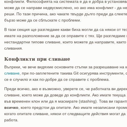
конфликти. Философията на системата е да е добра в установяв
може да се направи недвусмислено, но ако има конфликт - да не
реши. По тази причина, ако чакате твърде дълго преди да слеете
бързо може да се сблъскате с проблеми.
В тази секция ще разгледаме какви биха могли да са някои от т
имате на разположение за да се оправите с тях. Ще разгледаме 
нестандартни типове сливане, които можете да направите, както
сливания.
Конфликти при сливане
Въпреки, че вече видяхме основните стъпки за разрешаване на 
сливане
, при по-заплетените такива Git осигурява инструменти, 
се е случило и как по-добре да се справите с проблема.
Преди всичко, ако е възможно, уверете се, че работната ви дире
сливане, което може да доведе до конфликти. Ако имате текуща 
във временен клон или да я маскирате (stashing). Това ви гаран
всичко
, което предстои да опитате. Ако имате незаписани пром
когато опитате сливане, някои от следващите действия могат да
работа.