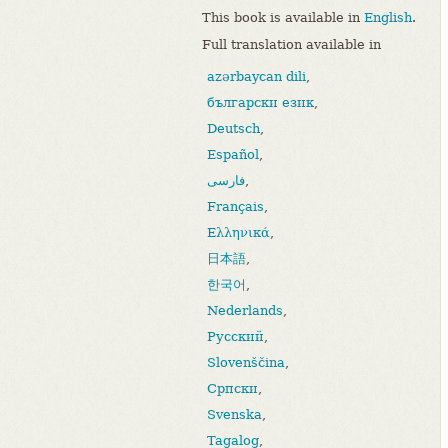
This book is available in
English
.
Full translation available in
azərbaycan dili
,
български език
,
Deutsch
,
Español
,
فارسی
,
Français
,
Ελληνικά
,
日本語
,
한국어
,
Nederlands
,
Русский
,
Slovenščina
,
Српски
,
Svenska
,
Tagalog
,