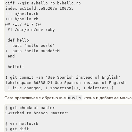
diff --git a/hello.rb b/hello.rb

index ac51efd..e85207e 100755

--- a/hello.rb

+++ b/hello.rb

@@ -1,7 +1,7 @@

 #! /usr/bin/env ruby

 def hello

-  puts 'hello world'

+  puts 'hello mundo'^M

 end

 hello()

$ git commit -am 'Use Spanish instead of English'

[whitespace 6d338d2] Use Spanish instead of English

 1 file changed, 1 insertion(+), 1 deletion(-)
Сега превключаме обратно към
master
клона и добавяме малко
$ git checkout master

Switched to branch 'master'

$ vim hello.rb

$ git diff
