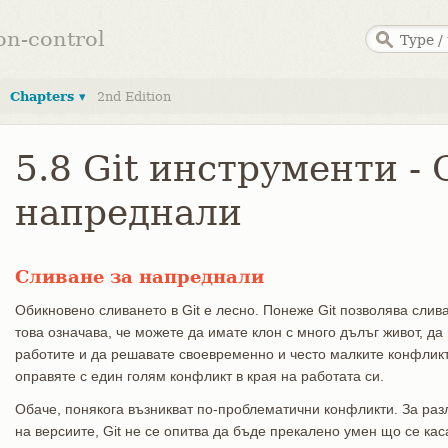
ion-control
Chapters ▾
2nd Edition
5.8 Git инструменти -
напреднали
Сливане за напреднали
Обикновено сливането в Git е лесно. Понеже Git позволява слива
това означава, че можете да имате клон с много дълъг живот, д
работите и да решавате своевременно и често малките конфликт
оправяте с един голям конфликт в края на работата си.
Обаче, понякога възникват по-проблематични конфликти. За разл
на версиите, Git не се опитва да бъде прекалено умен що се ка