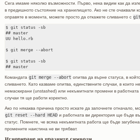
Сега имаме няколко възможности. Първо, нека видим как да изл
в предишното състояние на хранилището. Ако не сте очаквали к
оправяте в момента, можете просто да откажете сливането с
gi
$ git status -sb

## master

UU hello.rb

$ git merge --abort

$ git status -sb

## master
Командата
git merge --abort
опитва да върне статуса, в койт
сливането. Като казваме опитва, единствените случаи, в които н
немаскирани (unstashed) или некъмитнати промени в работната 
случаи тя ще работи коректно.
Ако по някаква причина просто искате да започнете отначало, м
git reset --hard HEAD
и работната ви директория ще бъде в
статус. Помнете, че всяка некъмитната работа ще бъде загубена,
промените наистина не ви трябват.
Игнориране на празните символи