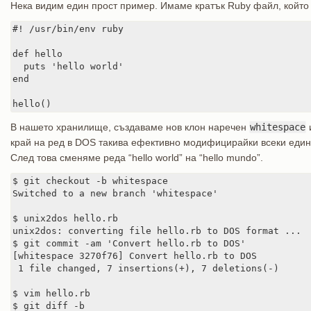
Нека видим един прост пример. Имаме кратък Ruby файл, който от
#! /usr/bin/env ruby

def hello

  puts 'hello world'

end

hello()
В нашето хранилище, създаваме нов клон наречен
whitespace
край на ред в DOS такива ефективно модифицирайки всеки един
След това сменяме реда “hello world” на “hello mundo”.
$ git checkout -b whitespace

Switched to a new branch 'whitespace'

$ unix2dos hello.rb

unix2dos: converting file hello.rb to DOS format ...

$ git commit -am 'Convert hello.rb to DOS'

[whitespace 3270f76] Convert hello.rb to DOS

 1 file changed, 7 insertions(+), 7 deletions(-)

$ vim hello.rb

$ git diff -b
