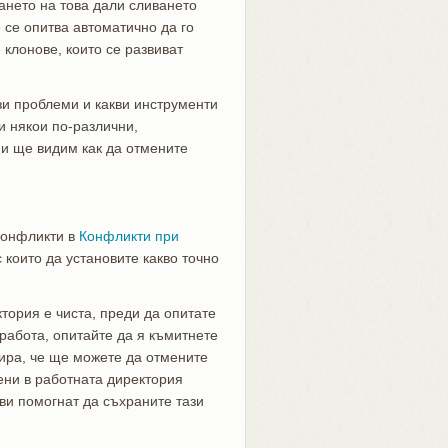
ането на това дали сливането
 се опитва автоматично да го
 клонове, които се развиват
ези проблеми и какви инструменти
и някои по-различни,
 и ще видим как да отмените
конфликти в
Конфликти при
с които да установите какво точно
ктория е чиста, преди да опитате
работа, опитайте да я къмитнете
тира, че ще можете да отмените
ени в работната директория
 ви помогнат да съхраните тази