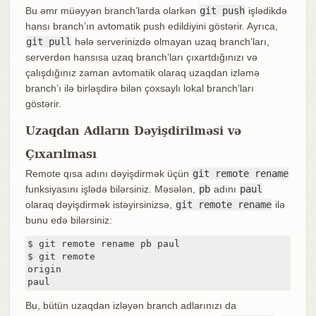
Bu əmr müəyyən branch’larda olarkən
git push
işlədikdə
hansı branch’ın avtomatik push edildiyini göstərir. Ayrıca,
git pull
hələ serverinizdə olmayan uzaq branch’ları,
serverdən hansısa uzaq branch’ları çıxartdığınızı və
çalışdığınız zaman avtomatik olaraq uzaqdan izləmə
branch’ı ilə birləşdirə bilən çoxsaylı lokal branch’ları
göstərir.
Uzaqdan Adların Dəyişdirilməsi və
Çıxarılması
Remote qısa adını dəyişdirmək üçün
git remote rename
funksiyasını işlədə bilərsiniz. Məsələn,
pb
adını
paul
olaraq dəyişdirmək istəyirsinizsə,
git remote rename
ilə
bunu edə bilərsiniz:
$ git remote rename pb paul

$ git remote

origin

paul
Bu, bütün uzaqdan izləyən branch adlarınızı da