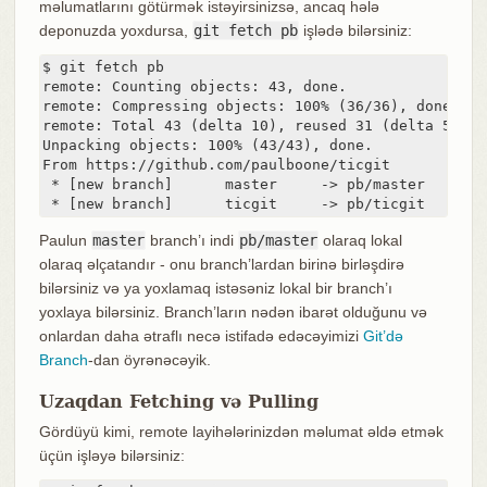
məlumatlarını götürmək istəyirsinizsə, ancaq hələ
deponuzda yoxdursa,
git fetch pb
işlədə bilərsiniz:
$ git fetch pb

remote: Counting objects: 43, done.

remote: Compressing objects: 100% (36/36), done.

remote: Total 43 (delta 10), reused 31 (delta 5)

Unpacking objects: 100% (43/43), done.

From https://github.com/paulboone/ticgit

 * [new branch]      master     -> pb/master

 * [new branch]      ticgit     -> pb/ticgit
Paulun
master
branch’ı indi
pb/master
olaraq lokal
olaraq əlçatandır - onu branch’lardan birinə birləşdirə
bilərsiniz və ya yoxlamaq istəsəniz lokal bir branch’ı
yoxlaya bilərsiniz. Branch’ların nədən ibarət olduğunu və
onlardan daha ətraflı necə istifadə edəcəyimizi
Git’də
Branch
-dan öyrənəcəyik.
Uzaqdan Fetching və Pulling
Gördüyü kimi, remote layihələrinizdən məlumat əldə etmək
üçün işləyə bilərsiniz: