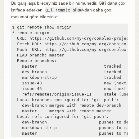
Bu qarşılaşa biləcəyiniz sadə bir nümunədir. Git’i daha çox
istifadə edərkən,
git remote show
-dan daha çox
məlumat görə bilərsiniz:
$ git remote show origin

* remote origin

  URL: https://github.com/my-org/complex-project

  Fetch URL: https://github.com/my-org/complex-proje
  Push  URL: https://github.com/my-org/complex-proje
  HEAD branch: master

  Remote branches:

    master                           tracked

    dev-branch                       tracked

    markdown-strip                   tracked

    issue-43                         new (next fetc
    issue-45                         new (next fetc
    refs/remotes/origin/issue-11     stale (use 'gi
  Local branches configured for 'git pull':

    dev-branch merges with remote dev-branch

    master     merges with remote master

  Local refs configured for 'git push':

    dev-branch                     pushes to dev-br
    markdown-strip                 pushes to markdo
    master                         pushes to master