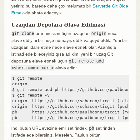
yetirin; bu barədə daha çox məlumatı bir
Serverdə Git Əldə
Etmək
-də əhatə edəcəyik.
Uzaqdan Depolara Əlavə Edilməsi
git clone
əmrinin sizin üçün uzaqdan
origin
necə
əlavə etdiyini bir neçə nümayiş etdik və qeyd etdik. Yeni bir
uzaqdan idarə etmə necə əlavə etmək olar. Asanlıqla
istinad edə biləcəyiniz qısa ad kimi yeni bir uzaq Git
deposuna əlavə etmək üçün
git remote add
<shortname> <url>
əlavə edin:
$ git remote

origin

$ git remote add pb https://github.com/paulboone/tic
$ git remote -v

origin	https://github.com/schacon/ticgit (fetch)

origin	https://github.com/schacon/ticgit (push)

pb	https://github.com/paulboone/ticgit (fetch)

pb	https://github.com/paulboone/ticgit (push)
İndi bütün URL əvəzinə əmr sətirindəki
pb
sətirindən
istifadə edə bilərsiniz. Məsələn, Paulun bütün