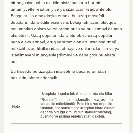
bir neçəsinə sahib ola bilərsiniz, bunların hər biri
ümumiyyətlə read-only və ya sizin üçün read/write olur.
Başqaları ilə əməkdaşlıq etmək, bu uzaq məsafəli
depoların idarə edilməsini və iş bölüşmək lazım olduqda
məlumatları onlara və onlardan push və pull etməyi özündə
əks etdirir. Uzaq depoları idarə etmək və uzaq depoları
necə əlavə etməyi, artıq yararsız olanları uzaqlaşdırmağı,
müxtəlif uzaq filialları idarə etməyi və onları izlənilən və ya
izlənilməyəni müəyyənləşdirməyi və daha çoxunu əhatə
edir.
Bu hissədə bu uzaqdan idarəetmə bacarıqlarından
bəzilərini əhatə edəcəyik.
Uzaqdakı depolar lokal maşınınızda ola bilər.
“Remote” bir depo ilə işləməlisinizsə, əslində
tamamilə mümkündür. Belə bir uzaq depo ilə
Note
işləmək, hər hansı digər uzaqdan idarə olunan
depoda olduğu kimi, bütün standart fetching,
pushing və pulling əməliyyatları daxildir.