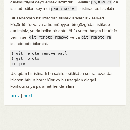
dəyişdirdiyini qeyd etmək lazımdır. Əvvəllər
pb/master
də
istinad edilən şey indi
paul/master
-ə istinad ediləcəkdir.
Bir səbəbdən bir uzaqdan silmək istəsəniz - serveri
köçürdünüz və ya artıq müəyyən bir güzgüdən istifadə
etmirsiniz, ya da bəlkə bir dəfə töhfə verən başqa bir töhfə
vermirsə,
git remote remove
və ya
git remote rm
istifadə edə bilərsiniz:
$ git remote remove paul

$ git remote

origin
Uzaqdan bir istinadı bu şəkildə sildikdən sonra, uzaqdan
izlənən bütün branch’lar və bu uzaqdan əlaqəli
konfiqurasiya parametrləri də silinir.
prev
|
next