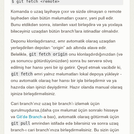
$ git fetch <remote>
Komanda o uzaq layihəyə çıxır və sizdə olmayan o remote
layihədən olan bütün məlumatları çıxarır, yəni pull edir.
Bunu etdikdən sonra, istənilən vaxt birləşdirə və ya yoxlaya
biləcəyiniz uzaqdan bütün branch’lara istinadlar olmalıdır.
Deponu klonlaşdırsanız, əmr avtomatik olaraq uzaqdan
yerləşdirilən depoları “origin” adı altında əlavə edir.
Beləliklə,
git fetch origin
onu klonlaşdırdığınızdan (və
ya sonuncu götürdüyünüzdən) sonra bu serverə sövq
edilmiş hər hansı yeni bir işi gətirir. Qeyd etmək vacibdir ki,
git fetch
əmri yalnız məlumatları lokal depoya yükləyir -
onu avtomatik olaraq hər hansı bir işlə birləşdirmir və ya
hazırda olan işinizi dəyişdirmir. Hazır olanda manual olaraq
işinizə birləşdirməlisiniz.
Cari branch’ınız uzaq bir branch’ı izləmək üçün
qurulmuşdursa,(daha çox məlumat üçün sonrakı hissəyə
və
Git’də Branch
-a bax), avtomatik olaraq götürmək üçün
git pull
əmrindən istifadə edə bilərsiniz və sonra uzaq
branch-ı cari branch’ınıza birləşdirməlisiniz. Bu sizin üçün